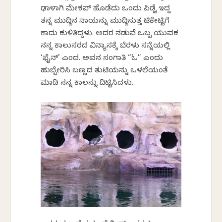
ಢಾಳಾಗಿ ಮೇಕಪ್ ಹೊಡೆದು ಒಂದು ಪಿಡ್ಚೆ ಇದ್ದ
ತನ್ನ ಮುದ್ದಿನ ನಾಯನ್ನು ಮುದ್ದಿಸುತ್ತ ಟಿಕೇಟ್ಟಿಗೆ
ಕಾದು ಕುಳಿತಿದ್ದಳು. ಅದರ ನಡುವೆ ಒಬ್ಬ ಯುವಕ
ನನ್ನ ಕಾಲುಸರದ ವಿನ್ಯಾಸಕ್ಕೆ ಬೆರಳು ಸನ್ನೆಯಲ್ಲಿ
‘ಫೈನ್’ ಎಂದ. ಅವನ ಸಂಗಾತಿ “ಓ” ಎಂದು
ಹುಬ್ಬೇರಿಸಿ ಬಣ್ಣದ ತುಟಿಯನ್ನು ಒಳಲೆಯಂತೆ
ಮಾಡಿ ನನ್ನ ಕಾಲನ್ನು ದಿಟ್ಟಿಸಿದಳು.