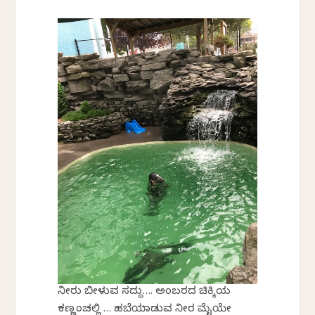
ನೀರು ಬೀಳುವ ಸದ್ದು…. ಅಂಬರದ ಚಿಕ್ಕಿಯ
ಕಣ್ಣಂಚಲ್ಲಿ … ಹಬೆಯಾಡುವ ನೀರ ಮೈಯೇ