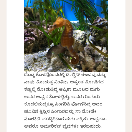
ದೊಡ್ದ ಕೊಳವೊಂದರಲ್ಲಿ ಡಾಲ್ಫಿನ್ ಈಜುವುದನ್ನು
ನಾವು ನೋಡುತ್ತ ನಿಂತೆವು. ಅತ್ಯಂತ ಸೋಜಿಗದ
ಕಣ್ಣಲ್ಲಿ ನೋಡುತ್ತಿದ್ದ ಆಫ್ರಿಕಾ ಮೂಲದ ಮಗು
ಅದರ ಅಪ್ಪನ ತೋಳಲ್ಲಿತ್ತು. ಅದರ ಗುಂಗುರು
ಕೂದಲಿನುದ್ದಕ್ಕೂ ಸಿಂಗರಿಸಿ ಪೋಣಿಸಿದ್ದ ಅದರ
ಹೂವಿನ ಕ್ಲಿಪ್ಪಿನ ಸಿಂಗಾರವನ್ನು ನಾ ನೋಡೇ
ನೋಡಿದೆ. ಮುದ್ದಿಸಿದಾಗ ಮಗು ನಕ್ಕಿತು. ಅಪ್ಪನೂ..
ಅವರೂ ಅಮೇರಿಕನ್ ಪ್ರಜೆಗಳೇ ಇರಬಹುದು.