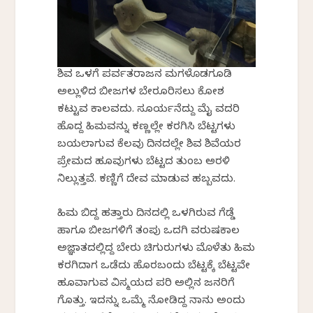
ಶಿವ ಒಳಗೆ ಪರ್ವತರಾಜನ ಮಗಳೊಡಗೂಡಿ
ಅಲ್ಲುಳಿದ ಬೀಜಗಳ ಬೇರೂರಿಸಲು ಕೋಶ
ಕಟ್ಟುವ ಕಾಲವದು. ಸೂರ್ಯನೆದ್ದು ಮೈ ವದರಿ
ಹೊದ್ದ ಹಿಮವನ್ನು ಕಣ್ಣಲ್ಲೇ ಕರಗಿಸಿ ಬೆಟ್ಟಗಳು
ಬಯಲಾಗುವ ಕೆಲವು ದಿನದಲ್ಲೇ ಶಿವ ಶಿವೆಯರ
ಪ್ರೇಮದ ಹೂವುಗಳು ಬೆಟ್ಟದ ತುಂಬ ಅರಳಿ
ನಿಲ್ಲುತ್ತವೆ. ಕಣ್ಣಿಗೆ ದೇವ ಮಾಡುವ ಹಬ್ಬವದು.
ಹಿಮ ಬಿದ್ದ ಹತ್ತಾರು ದಿನದಲ್ಲಿ ಒಳಗಿರುವ ಗೆಡ್ಡೆ
ಹಾಗೂ ಬೀಜಗಳಿಗೆ ತಂಪು ಒದಗಿ ವರುಷಕಾಲ
ಅಜ್ಞಾತದಲ್ಲಿದ್ದ ಬೇರು ಚಿಗುರುಗಳು ಮೊಳೆತು ಹಿಮ
ಕರಗಿದಾಗ ಒಡೆದು ಹೊರಬಂದು ಬೆಟ್ಟಕ್ಕೆ ಬೆಟ್ಟವೇ
ಹೂವಾಗುವ ವಿಸ್ಮಯದ ಪರಿ ಅಲ್ಲಿನ ಜನರಿಗೆ
ಗೊತ್ತು. ಇದನ್ನು ಒಮ್ಮೆ ನೋಡಿದ್ದ ನಾನು ಅಂದು