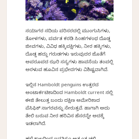
ನಯಾಗರ ನದಿಯ ಪರಿಸರದಲ್ಲಿ ಮುಂಗುಸಿಗಳು,
ತೋಳಗಳು, ಪರ್ವತ ಕರಡಿ ಸಿಂಹಗಳಂಥ ದೊಡ್ಡ
ಜೀವಗಳು, ವಿವಿಧ ಹಕ್ಕಿಪಕ್ಷಿಗಳು, ನೀರ ಹಕ್ಕಿಗಳು,
ದೊಡ್ದ ಹದ್ದು ಗರುಡಗಳು ಇರುವುದರ ಜೊತೆಗೆ
ಅಪರೂಪದ ಝರಿ ಸಸ್ಯಗಳು ಹಾವಸೆಯ ತಂಪಲ್ಲಿ
ಅರಳುವ ಹೂವಿನ ಪ್ರಭೇದಗಳು ವಿಶಿಷ್ಟವಾಗಿವೆ.
ಇಲ್ಲಿನ Hamboldt penguins ಉತ್ತರದ
ಅಂಟಾರ್ಕಟಿಕಾದಿಂದ Hamboldt current ನಲ್ಲಿ
ಈಜಿ ತೇಲುತ್ತ ಬಂದು ದಕ್ಷಿಣ ಅಮೇರಿಕಾದ
ಪೆಸಿಫಿಕ್ ಸಾಗರವನ್ನು ಸೇರುತ್ತವೆ. ಹಾಗಾಗಿ ಅದು
ತೇಲಿ ಬರುವ ನೀರ ಹರಿವಿನ ಹೆಸರನ್ನೇ ಅದಕ್ಕೆ
ಇಡಲಾಗಿದೆ.