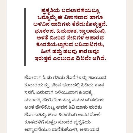
ಪ್ರಕೃತಿಯ ಬದಲಾವಣೆಯಲ್ಲೂ
ಒಮ್ಮೊಮ್ಮೆ ಈ ವಿಕಾಸವಾದ ಹಾಗೂ
ಅಳಿವಿನ ಹಾದಿಗಳು ತೆರೆದುಕೊಳ್ಳುತ್ತವೆ.
ಭೂಕಂಪ, ಹಿಮಪಾತ, ಜ್ವಾಲಾಮುಖಿ,
ಅಳತೆ ಮೀರಿದ ಜೀವಿಗಳ ಆಹಾರದ
ಕೊರತೆಯಲ್ಲಾಗುವ ಬಡಿದಾಟಗಳು,
ಹೀಗೆ ಹತ್ತು ಹಲವು ಕಾರಣವೂ
ಇರುತ್ತವೆ ಎಂಬುದೂ ದಿಟವೇ ಆಗಿದೆ.
ಜೋರಾಗಿ ಓಡು ಗತಿಯ ತೊರೆಗಳನ್ನು ಹಾಯುವ
ಕುದುರೆಯನ್ನು, ಜೀವ ಭಯದಲ್ಲಿ ಹಿಡಿದು ಕೂತ
ನನಗೆ, ಏರುವಾಗ ಇಳಿಯುವಾಗ ಹಿಂದಕ್ಕೆ,
ಮುಂದಕ್ಕೆ ಹೇಗೆ ದೇಹವನ್ನು ಸಮದೂಗಿಸಬೇಕು
ಅಂತ ಹೇಳಿಕೊಟ್ಟ ಅವನ ಕಿವಿ ಮಾತು ಮರೆತು
ಹೋಗುತಿತ್ತು. ಜೀವ ಹಿಡಿಯಾಗಿ ಅದರ ಮೇಲೆ
ಕೂತವಳಿಗೆ ಸುತ್ತಲ ಸುಂದರ ಪ್ರಕೃತಿಯ
ಆಸ್ವಾದನೆಯೂ ಮರೆತುಹೋಗಿ, ಅಪಾಯದ