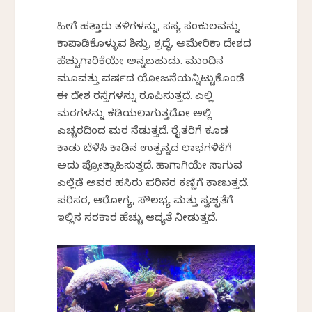
ಹೀಗೆ ಹತ್ತಾರು ತಳಿಗಳನ್ನು, ಸಸ್ಯ ಸಂಕುಲವನ್ನು
ಕಾಪಾಡಿಕೊಳ್ಳುವ ಶಿಸ್ತು, ಶ್ರದ್ಧೆ, ಅಮೇರಿಕಾ ದೇಶದ
ಹೆಚ್ಚುಗಾರಿಕೆಯೇ ಅನ್ನಬಹುದು. ಮುಂದಿನ
ಮೂವತ್ತು ವರ್ಷದ ಯೋಜನೆಯನ್ನಿಟ್ಟುಕೊಂಡೆ
ಈ ದೇಶ ರಸ್ತೆಗಳನ್ನು ರೂಪಿಸುತ್ತದೆ. ಎಲ್ಲಿ
ಮರಗಳನ್ನು ಕಡಿಯಲಾಗುತ್ತದೋ ಅಲ್ಲಿ
ಎಚ್ಚರದಿಂದ ಮರ ನೆಡುತ್ತದೆ. ರೈತರಿಗೆ ಕೂಡ
ಕಾಡು ಬೆಳೆಸಿ ಕಾಡಿನ ಉತ್ಪನ್ನದ ಲಾಭಗಳಿಕೆಗೆ
ಅದು ಪ್ರೋತ್ಸಾಹಿಸುತ್ತದೆ. ಹಾಗಾಗಿಯೇ ಸಾಗುವ
ಎಲ್ಲೆಡೆ ಅವರ ಹಸಿರು ಪರಿಸರ ಕಣ್ಣಿಗೆ ಕಾಣುತ್ತದೆ.
ಪರಿಸರ, ಆರೋಗ್ಯ, ಸೌಲಭ್ಯ ಮತ್ತು ಸ್ವಚ್ಛತೆಗೆ
ಇಲ್ಲಿನ ಸರಕಾರ ಹೆಚ್ಚು ಆದ್ಯತೆ ನೀಡುತ್ತದೆ.