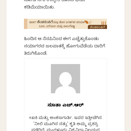
ನೋಡಿ ನಗು ಉಕ್ಕೇರಿ ಕೊಂಚ ಭಯ
ಕಡಿಮೆಯಾಯಿತು.
ಹಿಂದಿನ ಆ ನೆನಪಿನಿಂದ ಈಗ ಎಚ್ಚೆತ್ತುಕೊಂಡು
ನಯಾಗರದ ಜಲಪಾತಕ್ಕೆ ಹೋಗುವೆಡೆಯ ದಾರಿಗೆ
ತಿರುಗಿಕೊಂಡೆ.
ಸುಜಾತಾ ಎಚ್.ಆರ್
ಲೇಖಕಿ ಮತ್ತು ಅಂಕಣಗಾರ್ತಿ. ಇವರ ಇತ್ತೀಚೆಗಿನ
‘ನೀಲಿ ಮೂಗಿನ ನತ್ತು’ ಕೃತಿ ಅಮ್ಮ ಪ್ರಶಸ್ತಿ
ಪಡೆದಿದೆ. ಮಂಗಳೂರು ವಿಶ್ವವಿದ್ಯಾನಿಲಯದ