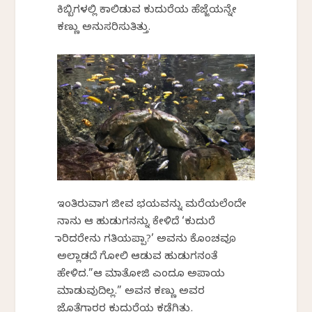
ಕಿಬ್ಬಿಗಳಲ್ಲಿ ಕಾಲಿಡುವ ಕುದುರೆಯ ಹೆಜ್ಜೆಯನ್ನೇ
ಕಣ್ಣು ಅನುಸರಿಸುತಿತ್ತು.
ಇಂತಿರುವಾಗ ಜೀವ ಭಯವನ್ನು ಮರೆಯಲೆಂದೇ
ನಾನು ಆ ಹುಡುಗನನ್ನು ಕೇಳಿದೆ ‘ಕುದುರೆ
ಜಾರಿದರೇನು ಗತಿಯಪ್ಪಾ?’ ಅವನು ಕೊಂಚವೂ
ಅಲ್ಲಾಡದೆ ಗೋಲಿ ಆಡುವ ಹುಡುಗನಂತೆ
ಹೇಳಿದ.”ಆ ಮಾತೋಜಿ ಎಂದೂ ಅಪಾಯ
ಮಾಡುವುದಿಲ್ಲ.” ಅವನ ಕಣ್ಣು ಅವರ
ಜೊತೆಗಾರರ ಕುದುರೆಯ ಕಡೆಗಿತ್ತು.