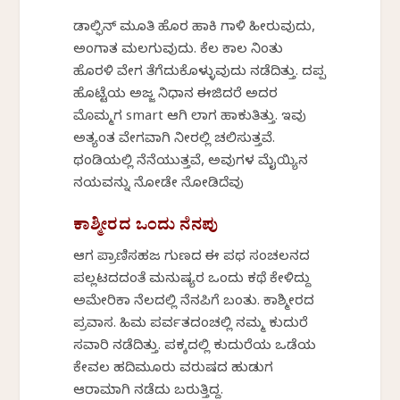
ಡಾಲ್ಫಿನ್ ಮೂತಿ ಹೊರ ಹಾಕಿ ಗಾಳಿ ಹೀರುವುದು,
ಅಂಗಾತ ಮಲಗುವುದು. ಕೆಲ ಕಾಲ ನಿಂತು
ಹೊರಳಿ ವೇಗ ತೆಗೆದುಕೊಳ್ಳುವುದು ನಡೆದಿತ್ತು. ದಪ್ಪ
ಹೊಟ್ಟೆಯ ಅಜ್ಜ ನಿಧಾನ ಈಜಿದರೆ ಅದರ
ಮೊಮ್ಮಗ smart ಆಗಿ ಲಾಗ ಹಾಕುತಿತ್ತು. ಇವು
ಅತ್ಯಂತ ವೇಗವಾಗಿ ನೀರಲ್ಲಿ ಚಲಿಸುತ್ತವೆ.
ಥಂಡಿಯಲ್ಲಿ ನೆನೆಯುತ್ತವೆ, ಅವುಗಳ ಮೈಯ್ಯಿನ
ನಯವನ್ನು ನೋಡೇ ನೋಡಿದೆವು
ಕಾಶ್ಮೀರದ ಒಂದು ನೆನಪು
ಆಗ ಪ್ರಾಣಿಸಹಜ ಗುಣದ ಈ ಪಥ ಸಂಚಲನದ
ಪಲ್ಲಟದದಂತೆ ಮನುಷ್ಯರ ಒಂದು ಕಥೆ ಕೇಳಿದ್ದು
ಅಮೇರಿಕಾ ನೆಲದಲ್ಲಿ ನೆನಪಿಗೆ ಬಂತು. ಕಾಶ್ಮೀರದ
ಪ್ರವಾಸ. ಹಿಮ ಪರ್ವತದಂಚಲ್ಲಿ ನಮ್ಮ ಕುದುರೆ
ಸವಾರಿ ನಡೆದಿತ್ತು. ಪಕ್ಕದಲ್ಲಿ ಕುದುರೆಯ ಒಡೆಯ
ಕೇವಲ ಹದಿಮೂರು ವರುಷದ ಹುಡುಗ
ಆರಾಮಾಗಿ ನಡೆದು ಬರುತ್ತಿದ್ದ.