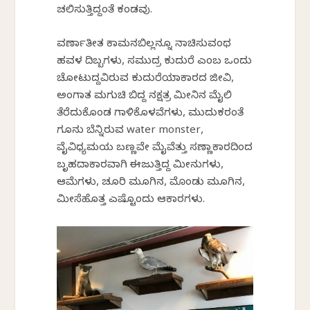
ಚಲಿಸುತ್ತಿದ್ದಂತೆ ಕಂಡವು.
ವರ್ಣಾತೀತ ಕಾಮನಬಿಲ್ಲನ್ನೂ ನಾಚಿಸುವಂಥ
ಹವಳ ದಿಬ್ಬಗಳು, ಸಮುದ್ರ ಕುದುರೆ ಎಂಬ ಒಂದು
ಚೋಟುದ್ದವಿರುವ ಕುದುರೆಯಾಕಾರದ ಜೀವಿ,
ಅಂಗಾತ ಮಗುಚಿ ಬಿದ್ದ ನಕ್ಷತ್ರ ಮೀನಿನ ಮೈಲಿ
ತೆರೆದುಕೊಂಡ ಗಾಳಿಕೊಳವೆಗಳು, ಮುದುಕರಂತೆ
ಗೂನು ಬೆನ್ನಿರುವ water monster,
ವೈವಿಧ್ಯಮಯ ಬಣ್ಣವೇ ಮೈವೆತ್ತು ಸಣ್ಣಾಕಾರದಿಂದ
ಬೃಹದಾಕಾರವಾಗಿ ಈಜುತ್ತಿದ್ದ ಮೀನುಗಳು,
ಆಮೆಗಳು, ಚೂರಿ ಮೂಗಿನ, ಮೊಂಡು ಮೂಗಿನ,
ಮೀಸೆಹೊತ್ತ ಎಷ್ಟೊಂದು ಆಕಾರಗಳು.