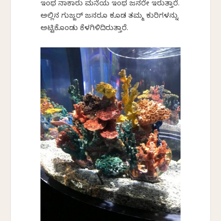
ಇಂಥ ನಾಕಾರು ಮನೆಯ ಇಂಥ ಜನರೇ ಇರುತ್ತಾರೆ.
ಅಲ್ಲಿನ ಗುಜ್ಜರ್ ಜನರೂ ಕೂಡ ತಮ್ಮ ಕುರಿಗಳನ್ನು
ಅಟ್ಟಿಕೊಂಡು ಕೆಳಗಿಳಿದಿರುತ್ತಾರೆ.