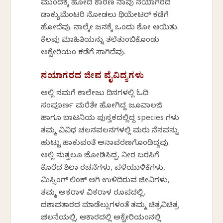
ಮುಂದಕ್ಕೆ ಹೋದ ಕಾರಣ ನಾವು ನಯಾಗರದ
ಡಾಕ್ಯುಮೆಂಟರಿ ನೋಡಲು ಥಿಯೇಟರ್ ಕಡೆಗೆ
ಹೋದೆವು. ನಾಲ್ಕೇ ಜನಕ್ಕೆ ಒಂದು ಶೋ ಆಯಿತು.
ಕೆಲವು ಮಾಹಿತಿಯನ್ನು ತಲೆತುಂಬಿಕೊಂಡು
ಅಕ್ವೇರಿಯಂ ಕಡೆಗೆ ಸಾಗಿದೆವು.
ನಯಾಗರದ ಜೀವ ವೈವಿದ್ಯಗಳು
ಅಲ್ಲಿ ನಮಗೆ ಕಾಲೇಜು ದಿನಗಳಲ್ಲಿ ಓದಿ
ಸಂಪೂರ್ಣ ಮರೆತೇ ಹೋಗಿದ್ದ ಜೂವಾಲಜಿ
ಹಾಗೂ ಬಾಟನಿಯ ಪುಸ್ತಕದಲ್ಲಿದ್ದ species ಗಳು
ತಮ್ಮ ವಿವಿಧ ಚಲನವಲನಗಳಲ್ಲಿ ಮರು ನೆನಪನ್ನು
ಹುಟ್ಟು ಹಾಕುವಂತೆ ಅನಾವರಣಗೊಂಡಿದ್ದವು.
ಅಲ್ಲಿ ಸುತ್ತಲೂ ಜೋಡಿಸಿದ್ದ, ನೀರ ಬರಸಿಗೆ
ಕೊರೆದ ಶಿಲಾ ರಚನೆಗಳು, ಪಳೆಯುಳಿಕೆಗಳು,
ಮಿಸ್ಸಿಂಗ್ ಲಿಂಕ್ ಆಗಿ ಉಳಿದಿರುವ ಜೀವಿಗಳು,
ತಮ್ಮ ಅಕರಾಳ ವಿಕರಾಳ ರೂಪದಲ್ಲಿ,
ದಶಾವತಾರದ ಮಾಡೆಲ್ಲುಗಳಂತೆ ತಮ್ಮ ಚಿತ್ರವಿಚಿತ್ರ
ಚಲನೆಯಲ್ಲಿ, ಆಕಾರದಲ್ಲಿ ಅಕ್ವೇರಿಯಂನಲ್ಲಿ