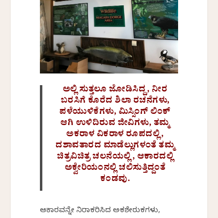
ಅಲ್ಲಿ ಸುತ್ತಲೂ ಜೋಡಿಸಿದ್ದ, ನೀರ
ಬರಸಿಗೆ ಕೊರೆದ ಶಿಲಾ ರಚನೆಗಳು,
ಪಳೆಯುಳಿಕೆಗಳು, ಮಿಸ್ಸಿಂಗ್ ಲಿಂಕ್
ಆಗಿ ಉಳಿದಿರುವ ಜೀವಿಗಳು, ತಮ್ಮ
ಅಕರಾಳ ವಿಕರಾಳ ರೂಪದಲ್ಲಿ,
ದಶಾವತಾರದ ಮಾಡೆಲ್ಲುಗಳಂತೆ ತಮ್ಮ
ಚಿತ್ರವಿಚಿತ್ರ ಚಲನೆಯಲ್ಲಿ, ಆಕಾರದಲ್ಲಿ
ಅಕ್ವೇರಿಯಂನಲ್ಲಿ ಚಲಿಸುತ್ತಿದ್ದಂತೆ
ಕಂಡವು.
ಆಕಾರವನ್ನೇ ನಿರಾಕರಿಸಿದ ಅಕಶೇರುಕಗಳು,