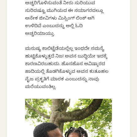
ಅಚ್ಚರಿಗೊಳಿಸುವಂತೆ ನೀರು ಸುರಿಯುವ
ಸುರಿದಷ್ಟೂ ಮುಗಿಯದ ಈ ನಯಾಗರದಲ್ಲೂ
ಅನೇಕ ಜೀವಿಗಳು ಮಿಸ್ಸಿಂಗ್ ಲಿಂಕ್ ಆಗಿ
ಉಳಿದಿವೆ ಎಂಬುದನ್ನು ಅಲ್ಲಿ ಓದಿ
ಅಚ್ಚರಿಯಾಯ್ತು.
ಮನುಷ್ಯ ಕಾಲಿಟ್ಟೆಡೆಯಲ್ಲೆಲ್ಲ ಇಂಥದೇ ಸಮಸ್ಯೆ
ಹುಟ್ಟಿಕೊಳ್ಳುತ್ತದೆ ನಿಜ! ಅವನ ಬುದ್ಧಿಯೇ ಇದಕ್ಕೆ
ಕಾರಣವಿರಬಹುದು. ಹೊಸಹೊಸ ಆವಿಷ್ಕಾರದ
ಹಾದಿಯಲ್ಲಿ ತೊಡಗಿಕೊಳ್ಳುವ ಅವನ ಕುತೂಹಲ
ನೈಜ ಪ್ರಕೃತಿಗೆ ಮಾರಕ ಎಂಬುದನ್ನು ನಾವು
ಮರೆಯುವಂತಿಲ್ಲ.