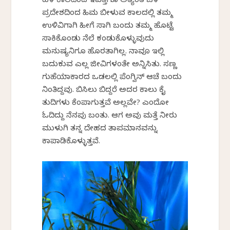
ಹಳೆ ಕಾಲದಿಂದ ಇವತ್ತಿಗೂ ಅತ್ಯಂತ ಚಳಿ
ಪ್ರದೇಶದಿಂದ ಹಿಮ ಬೀಳುವ ಕಾಲದಲ್ಲಿ ತಮ್ಮ
ಉಳಿವಿಗಾಗಿ ಹೀಗೆ ಸಾಗಿ ಬಂದು ತಮ್ಮ ಹೊಟ್ಟೆ
ಸಾಕಿಕೊಂಡು ನೆಲೆ ಕಂಡುಕೊಳ್ಳುವುದು
ಮನುಷ್ಯನಿಗೂ ಹೊರತಾಗಿಲ್ಲ. ನಾವೂ ಇಲ್ಲಿ
ಬದುಕುವ ಎಲ್ಲ ಜೀವಿಗಳಂತೇ ಅನ್ನಿಸಿತು. ಸಣ್ಣ
ಗುಹೆಯಾಕಾರದ ಒಡಲಲ್ಲಿ ಪೆಂಗ್ವಿನ್ ಆಚೆ ಬಂದು
ನಿಂತಿದ್ದವು. ಬಿಸಿಲು ಬಿದ್ದರೆ ಅದರ ಕಾಲು ಕೈ
ತುದಿಗಳು ಕೆಂಪಾಗುತ್ತವೆ ಅಲ್ಲವೇ? ಎಂದೋ
ಓದಿದ್ದು ನೆನಪು ಬಂತು. ಆಗ ಅವು ಮತ್ತೆ ನೀರು
ಮುಳುಗಿ ತನ್ನ ದೇಹದ ತಾಪಮಾನವನ್ನು
ಕಾಪಾಡಿಕೊಳ್ಳುತ್ತವೆ.