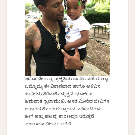
ಇದೊಂದೇ ಅಲ್ಲ. ಪ್ರಕೃತಿಯ ಬದಲಾವಣೆಯಲ್ಲೂ
ಒಮ್ಮೊಮ್ಮೆ ಈ ವಿಕಾಸವಾದ ಹಾಗೂ ಅಳಿವಿನ
ಹಾದಿಗಳು ತೆರೆದುಕೊಳ್ಳುತ್ತವೆ. ಭೂಕಂಪ,
ಹಿಮಪಾತ, ಜ್ವಾಲಾಮುಖಿ, ಅಳತೆ ಮೀರಿದ ಜೀವಿಗಳ
ಆಹಾರದ ಕೊರತೆಯಲ್ಲಾಗುವ ಬಡಿದಾಟಗಳು,
ಹೀಗೆ ಹತ್ತು ಹಲವು ಕಾರಣವೂ ಇರುತ್ತವೆ
ಎಂಬುದೂ ದಿಟವೇ! ಆಗಿದೆ.