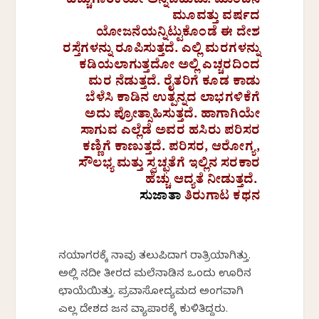
ಹೆಚ್ಚುಗಾರಿಕೆಯೇ ಅನ್ನಬಹುದು. ಮುಂದಿನ
ಮೂವತ್ತು ವರ್ಷದ
ಯೋಜನೆಯನ್ನಿಟ್ಟುಕೊಂಡೆ ಈ ದೇಶ
ರಸ್ತೆಗಳನ್ನು ರೂಪಿಸುತ್ತದೆ. ಎಲ್ಲಿ ಮರಗಳನ್ನು
ಕಡಿಯಲಾಗುತ್ತದೋ ಅಲ್ಲಿ ಎಚ್ಚರದಿಂದ
ಮರ ನೆಡುತ್ತದೆ. ರೈತರಿಗೆ ಕೂಡ ಕಾಡು
ಬೆಳೆಸಿ ಕಾಡಿನ ಉತ್ಪನ್ನದ ಲಾಭಗಳಿಕೆಗೆ
ಅದು ಪ್ರೋತ್ಸಾಹಿಸುತ್ತದೆ. ಹಾಗಾಗಿಯೇ
ಸಾಗುವ ಎಲ್ಲೆಡೆ ಅವರ ಹಸಿರು ಪರಿಸರ
ಕಣ್ಣಿಗೆ ಕಾಣುತ್ತದೆ. ಪರಿಸರ, ಆರೋಗ್ಯ,
ಸೌಲಭ್ಯ ಮತ್ತು ಸ್ವಚ್ಛತೆಗೆ ಇಲ್ಲಿನ ಸರಕಾರ
ಹೆಚ್ಚು ಆದ್ಯತೆ ನೀಡುತ್ತದೆ.
ಸುಜಾತಾ
ತಿರುಗಾಟ ಕಥನ
ನಯಾಗರಕ್ಕೆ ನಾವು ತಲುಪಿದಾಗ ರಾತ್ರಿಯಾಗಿತ್ತು.
ಅಲ್ಲಿ ನದೀ ತೀರದ ಮಲೆನಾಡಿನ ಒಂದು ಊರಿನ
ಛಾಯೆಯಿತ್ತು. ಪ್ರವಾಸೋದ್ಯಮದ ಅಂಗವಾಗಿ
ಎಲ್ಲ ದೇಶದ ಜನ ವ್ಯಾಪಾರಕ್ಕೆ ಕುಳಿತಿದ್ದರು.