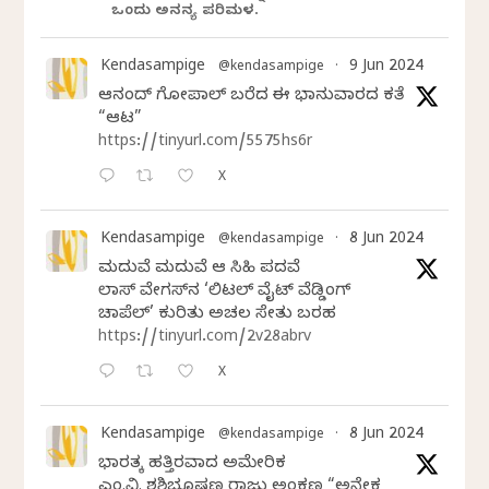
ಒಂದು ಅನನ್ಯ ಪರಿಮಳ.
Kendasampige
9 Jun 2024
@kendasampige
·
ಆನಂದ್‌ ಗೋಪಾಲ್‌ ಬರೆದ ಈ ಭಾನುವಾರದ ಕತೆ
“ಆಟ”
https://tinyurl.com/5575hs6r
X
Kendasampige
8 Jun 2024
@kendasampige
·
ಮದುವೆ ಮದುವೆ ಆ ಸಿಹಿ ಪದವೆ
ಲಾಸ್‌ ವೇಗಸ್‌ನ ‘ಲಿಟಲ್ ವೈಟ್ ವೆಡ್ಡಿಂಗ್
ಚಾಪೆಲ್’ ಕುರಿತು ಅಚಲ ಸೇತು ಬರಹ
https://tinyurl.com/2v28abrv
X
Kendasampige
8 Jun 2024
@kendasampige
·
ಭಾರತಕ್ಕೆ ಹತ್ತಿರವಾದ ಅಮೇರಿಕ
ಎಂ.ವಿ. ಶಶಿಭೂಷಣ ರಾಜು ಅಂಕಣ “ಅನೇಕ