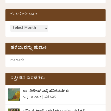
ಬರಹ ಭಂಡಾರ
ಹಳೆಯವನ್ನು ಹುಡುಕಿ
ಇತ್ತೀಚಿನ ಬರಹಗಳು
ಡಾ. ದಿಲೀಪ್ ಎನ್ಕೆ ಹನಿಗವನಗಳು
Aug 10, 2026
|
ದಿನದ ಕವಿತೆ