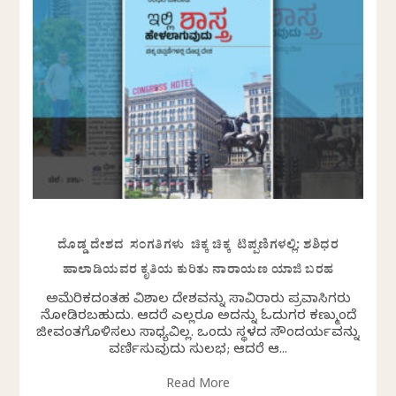
ದೊಡ್ಡ ದೇಶದ ಸಂಗತಿಗಳು ಚಿಕ್ಕ ಚಿಕ್ಕ ಟಿಪ್ಪಣಿಗಳಲ್ಲಿ: ಶಶಿಧರ
ಹಾಲಾಡಿಯವರ ಕೃತಿಯ ಕುರಿತು ನಾರಾಯಣ ಯಾಜಿ ಬರಹ
ಅಮೆರಿಕದಂತಹ ವಿಶಾಲ ದೇಶವನ್ನು ಸಾವಿರಾರು ಪ್ರವಾಸಿಗರು
ನೋಡಿರಬಹುದು. ಆದರೆ ಎಲ್ಲರೂ ಅದನ್ನು ಓದುಗರ ಕಣ್ಮುಂದೆ
ಜೀವಂತಗೊಳಿಸಲು ಸಾಧ್ಯವಿಲ್ಲ. ಒಂದು ಸ್ಥಳದ ಸೌಂದರ್ಯವನ್ನು
ವರ್ಣಿಸುವುದು ಸುಲಭ; ಆದರೆ ಆ...
Read More