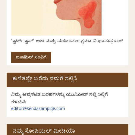
‘ಸ್ಟಾರ್ಟ್ ಸ್ಟಾಪ್’ ಆಟ ಮತ್ತು ವಡಬಾನಲ: ಕ್ಷಮಾ ವಿ ಭಾನುಪ್ರಕಾಶ್
ಜೂನಿಯರ್ ಸಂಪಿಗೆ
ಕುಳಿತಲ್ಲೇ ಬರೆದು ನಮಗೆ ಸಲ್ಲಿಸಿ
ನಿಮ್ಮ ಅಪ್ರಕಟಿತ ಬರಹಗಳನ್ನು ಯುನಿಕೋಡ್ ನಲ್ಲಿ ಇಲ್ಲಿಗೆ
ಕಳುಹಿಸಿ
editor@kendasampige.com
ನಮ್ಮ ಸೋಷಿಯಲ್‌ ಮೀಡಿಯಾ