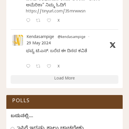
ಅಮೆರಿಕಾ” ನಿಮ್ಮ ಓದಿಗೆ
https://tinyurl.com/35mrwwsn
X
Kendasampige
@kendasampige
·
29 May 2024
ಭವ್ಯ ಟಿ.ಎಸ್. ಬರೆದ ಈ ದಿನದ ಕವಿತೆ
X
Load More
POLLS
ಬದುಕಿನಲ್ಲಿ....
ಹಾಸಿಗೆ ಇದ್ದಷ್ಟು ಕಾಲು ಚಾಚಬೇಕು