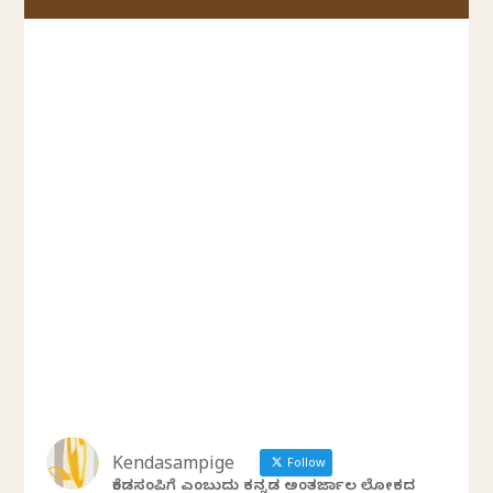
Kendasampige
Follow
ಕೆಂಡಸಂಪಿಗೆ ಎಂಬುದು ಕನ್ನಡ ಅಂತರ್ಜಾಲ ಲೋಕದ