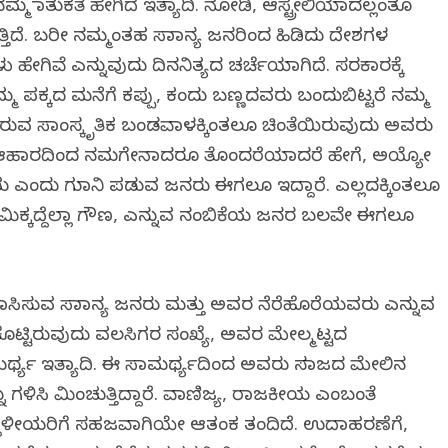
ಮ್ಮ ಮಾತುಕತೆ ಹೇಗಿದೆ ಇತ್ಯಾದಿ. ನೋಡಿ, ಆಸ್ಟ್ರೇಲಿಯಾದಲ್ಲಂತೂ
ಿದೆ. ಬರೀ ನಮ್ಮಂತಹ ಸಾಮಾನ್ಯ ಜನರಿಂದ ಹಿಡಿದು ದೇಶಗಳ
ಿವೆ ಎನ್ನುವುದು ದಿನನಿತ್ಯದ ಚರ್ಚೆಯಾಗಿದೆ. ಸರಕಾರಕ್ಕೆ
ಮ ಪಕ್ಕದ ಮನೆಗೆ ಕಪ್ಪು, ಕಂದು ಬಣ್ಣದವರು ಬಂದುಬಿಟ್ಟರೆ ನಮ್ಮ
ತರುವ ಸಾಂಸ್ಕೃತಿಕ ಬಂಡವಾಳಕ್ಕಿಂತಲೂ ಚಿಂತೆಯಿರುವುದು ಅವರು
ೆ, ಅವರ ಆಹಾರದಿಂದ ನಮಗೇನಾದರೂ ತೊಂದರೆಯಾದರೆ ಹೇಗೆ, ಅಯ್ಯೋ
ು ಎಂದು ಗುಮಾನಿ ಪಡುವ ಜನರು ಈಗಲೂ ಇದ್ದಾರೆ. ಎಲ್ಲದಕ್ಕಿಂತಲೂ
ದು, ಮಿಕ್ಕದ್ದೆಲ್ಲಾ ಗೌಣ, ಎನ್ನುವ ನಂಬಿಕೆಯ ಜನರ ಬಲವೇ ಈಗಲೂ
ವಾಸಿಸುವ ಸಾಮಾನ್ಯ ಜನರು ಮತ್ತು ಅವರ ನೆರೆಹೊರೆಯವರು ಎನ್ನುವ
 ಕೊಟ್ಟಿರುವುದು ವಲಸಿಗರ ಸಂಖ್ಯೆ, ಅವರ ಮೇಲ್ಮಟ್ಟದ
್ಥ್ಯ ಇತ್ಯಾದಿ. ಈ ಸಾಮರ್ಥ್ಯದಿಂದ ಅವರು ಸಮಾಜದ ಮೇಲಿನ
್ನು ಗಳಿಸಿ ಮಿಂಚುತ್ತಿದ್ದಾರೆ. ವಾಣಿಜ್ಯ, ರಾಜಕೀಯ ಎಂಬಂತೆ
 ಇದು ಸ್ಥಳೀಯರಿಗೆ ಸಹಜವಾಗಿಯೇ ಆತಂಕ ತಂದಿದೆ. ಉದಾಹರಣೆಗೆ,