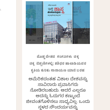
.
ದೊಡ್ಡ ದೇಶದ ಸಂಗತಿಗಳು ಚಿಕ್ಕ
ಚಿಕ್ಕ ಟಿಪ್ಪಣಿಗಳಲ್ಲಿ: ಶಶಿಧರ ಹಾಲಾಡಿಯವರ
ಕೃತಿಯ ಕುರಿತು ನಾರಾಯಣ ಯಾಜಿ ಬರಹ
ಅಮೆರಿಕದಂತಹ ವಿಶಾಲ ದೇಶವನ್ನು
ಸಾವಿರಾರು ಪ್ರವಾಸಿಗರು
ನೋಡಿರಬಹುದು. ಆದರೆ ಎಲ್ಲರೂ
ಅದನ್ನು ಓದುಗರ ಕಣ್ಮುಂದೆ
ಜೀವಂತಗೊಳಿಸಲು ಸಾಧ್ಯವಿಲ್ಲ. ಒಂದು
ಸ್ಥಳದ ಸೌಂದರ್ಯವನ್ನು