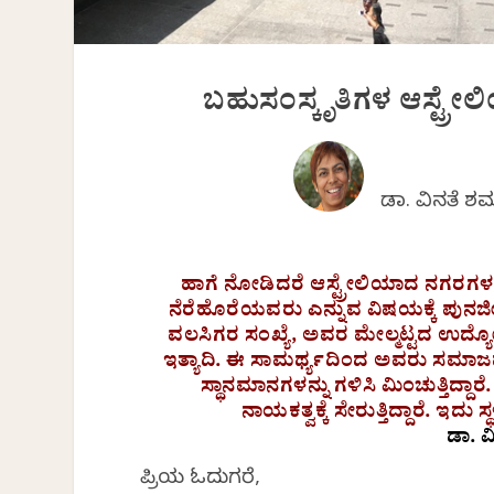
ಬಹುಸಂಸ್ಕೃತಿಗಳ ಆಸ್ಟ್ರೇಲ
ಡಾ. ವಿನತೆ ಶ
ಹಾಗೆ ನೋಡಿದರೆ ಆಸ್ಟ್ರೇಲಿಯಾದ ನಗರಗಳಲ
ನೆರೆಹೊರೆಯವರು ಎನ್ನುವ ವಿಷಯಕ್ಕೆ ಪುನರ್ಜ
ವಲಸಿಗರ ಸಂಖ್ಯೆ, ಅವರ ಮೇಲ್ಮಟ್ಟದ ಉದ್ಯ
ಇತ್ಯಾದಿ. ಈ ಸಾಮರ್ಥ್ಯದಿಂದ ಅವರು ಸಮಾಜದ 
ಸ್ಥಾನಮಾನಗಳನ್ನು ಗಳಿಸಿ ಮಿಂಚುತ್ತಿದ್ದ
ನಾಯಕತ್ವಕ್ಕೆ ಸೇರುತ್ತಿದ್ದಾರೆ. 
ಡಾ. ವ
ಪ್ರಿಯ ಓದುಗರೆ,