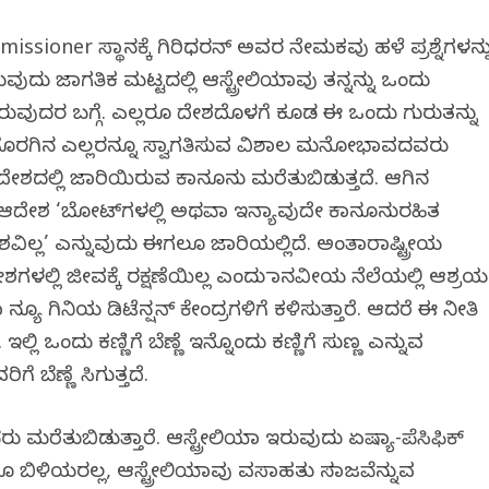
ssioner ಸ್ಥಾನಕ್ಕೆ ಗಿರಿಧರನ್ ಅವರ ನೇಮಕವು ಹಳೆ ಪ್ರಶ್ನೆಗಳನ್ನ
ರುವುದು ಜಾಗತಿಕ ಮಟ್ಟದಲ್ಲಿ ಆಸ್ಟ್ರೇಲಿಯಾವು ತನ್ನನ್ನು ಒಂದು
ಿರುವುದರ ಬಗ್ಗೆ. ಎಲ್ಲರೂ ದೇಶದೊಳಗೆ ಕೂಡ ಈ ಒಂದು ಗುರುತನ್ನು
ವು ಹೊರಗಿನ ಎಲ್ಲರನ್ನೂ ಸ್ವಾಗತಿಸುವ ವಿಶಾಲ ಮನೋಭಾವದವರು
ೇಶದಲ್ಲಿ ಜಾರಿಯಿರುವ ಕಾನೂನು ಮರೆತುಬಿಡುತ್ತದೆ. ಆಗಿನ
 ಆದೇಶ ‘ಬೋಟ್‌ಗಳಲ್ಲಿ ಅಥವಾ ಇನ್ಯಾವುದೇ ಕಾನೂನುರಹಿತ
ವೇಶವಿಲ್ಲ’ ಎನ್ನುವುದು ಈಗಲೂ ಜಾರಿಯಲ್ಲಿದೆ. ಅಂತಾರಾಷ್ಟ್ರೀಯ
ಶಗಳಲ್ಲಿ ಜೀವಕ್ಕೆ ರಕ್ಷಣೆಯಿಲ್ಲ ಎಂದು ಮಾನವೀಯ ನೆಲೆಯಲ್ಲಿ ಆಶ್ರಯ
ಯೂ ಗಿನಿಯ ಡಿಟೆನ್ಷನ್ ಕೇಂದ್ರಗಳಿಗೆ ಕಳಿಸುತ್ತಾರೆ. ಆದರೆ ಈ ನೀತಿ
ಲ್ಲಿ ಒಂದು ಕಣ್ಣಿಗೆ ಬೆಣ್ಣೆ ಇನ್ನೊಂದು ಕಣ್ಣಿಗೆ ಸುಣ್ಣ ಎನ್ನುವ
ೆ ಬೆಣ್ಣೆ ಸಿಗುತ್ತದೆ.
ೆತುಬಿಡುತ್ತಾರೆ. ಆಸ್ಟ್ರೇಲಿಯಾ ಇರುವುದು ಏಷ್ಯಾ-ಪೆಸಿಫಿಕ್
ಯಾರೂ ಬಿಳಿಯರಲ್ಲ, ಆಸ್ಟ್ರೇಲಿಯಾವು ವಸಾಹತು ಸಮಾಜವೆನ್ನುವ