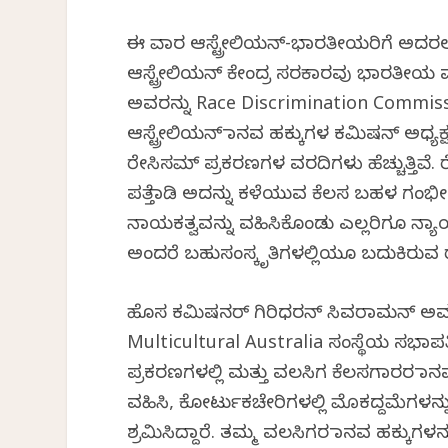
ಈ ವಾರ ಆಸ್ಟ್ರೇಲಿಯನ್-ಭಾರತೀಯರಿಗೆ ಅದರಲ್ಲ
ಆಸ್ಟ್ರೇಲಿಯನ್ ಕೇಂದ್ರ ಸರಕಾರವು ಭಾರತೀಯ
ಅವರನ್ನು Race Discrimination Commiss
ಆಸ್ಟ್ರೇಲಿಯನ್ ಮಾನವ ಹಕ್ಕುಗಳ ಕಮಿಷನ್ ಅಧ್ಯಕ್
ರೇಸಿಸಮ್ ಪ್ರಕರಣಗಳ ವರದಿಗಳು ಹೆಚ್ಚುತ್ತಿವೆ
ಪತ್ತೆಮಾಡಿ ಅದನ್ನು ಕಳೆಯುವ ಕೆಲಸ ಬಹಳ ಗಂಭ
ನಾಯಕತ್ವವನ್ನು ವಹಿಸಿಕೊಂಡು ಎಲ್ಲರಿಗೂ ನ್ಯಾಯ
ಅಂದರೆ ಬಹುಸಂಸ್ಕೃತಿಗಳಲ್ಲಿಯೂ ಬದುಕಿರುವ
ಹೊಸ ಕಮಿಷನರ್ ಗಿರಿಧರನ್ ಸಿವರಾಮನ್ ಅವರ
Multicultural Australia ಸಂಸ್ಥೆಯ ಸಭಾಪ
ಪ್ರಕರಣಗಳಲ್ಲಿ ಮತ್ತು ವಲಸಿಗ ಕೆಲಸಗಾರರ ಮಾನವ
ವಹಿಸಿ, ಕೋರ್ಟುಕಚೇರಿಗಳಲ್ಲಿ ಮೊಕದ್ದಮೆಗಳನ್ನು
ಶ್ರಮಿಸಿದ್ದಾರೆ. ತಮ್ಮ ವಲಸಿಗರ ಮಾನವ ಹಕ್ಕುಗಳನ್ನು