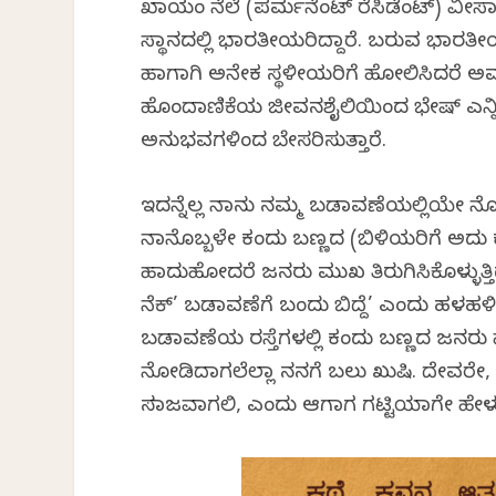
ಖಾಯಂ ನೆಲೆ (ಪರ್ಮನೆಂಟ್ ರೆಸಿಡೆಂಟ್) ವೀಸ
ಸ್ಥಾನದಲ್ಲಿ ಭಾರತೀಯರಿದ್ದಾರೆ. ಬರುವ ಭಾರತೀ
ಹಾಗಾಗಿ ಅನೇಕ ಸ್ಥಳೀಯರಿಗೆ ಹೋಲಿಸಿದರೆ ಅವರ
ಹೊಂದಾಣಿಕೆಯ ಜೀವನಶೈಲಿಯಿಂದ ಭೇಷ್ ಎನ್ನಿಸ
ಅನುಭವಗಳಿಂದ ಬೇಸರಿಸುತ್ತಾರೆ.
ಇದನ್ನೆಲ್ಲ ನಾನು ನಮ್ಮ ಬಡಾವಣೆಯಲ್ಲಿಯೇ ನೋ
ನಾನೊಬ್ಬಳೇ ಕಂದು ಬಣ್ಣದ (ಬಿಳಿಯರಿಗೆ ಅದು ಕಪ
ಹಾದುಹೋದರೆ ಜನರು ಮುಖ ತಿರುಗಿಸಿಕೊಳ್ಳುತ್ತ
ನೆಕ್’ ಬಡಾವಣೆಗೆ ಬಂದು ಬಿದ್ದೆ’ ಎಂದು ಹಳಹ
ಬಡಾವಣೆಯ ರಸ್ತೆಗಳಲ್ಲಿ ಕಂದು ಬಣ್ಣದ ಜನರು ಹೆಚ್ಚ
ನೋಡಿದಾಗಲೆಲ್ಲಾ ನನಗೆ ಬಲು ಖುಷಿ. ದೇವರೇ, ಇ
ಸಮಾಜವಾಗಲಿ, ಎಂದು ಆಗಾಗ ಗಟ್ಟಿಯಾಗೇ ಹೇಳುತ