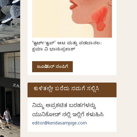
‘ಸ್ಟಾರ್ಟ್ ಸ್ಟಾಪ್’ ಆಟ ಮತ್ತು ವಡಬಾನಲ:
ಕ್ಷಮಾ ವಿ ಭಾನುಪ್ರಕಾಶ್
ಜೂನಿಯರ್ ಸಂಪಿಗೆ
ಕುಳಿತಲ್ಲೇ ಬರೆದು ನಮಗೆ ಸಲ್ಲಿಸಿ
ನಿಮ್ಮ ಅಪ್ರಕಟಿತ ಬರಹಗಳನ್ನು
ಯುನಿಕೋಡ್ ನಲ್ಲಿ ಇಲ್ಲಿಗೆ ಕಳುಹಿಸಿ
editor@kendasampige.com