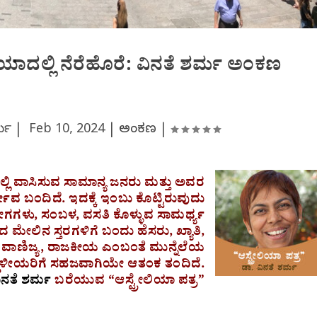
ಿಯಾದಲ್ಲಿ ನೆರೆಹೊರೆ: ವಿನತೆ ಶರ್ಮ ಅಂಕಣ
ರ್ಮ |
Feb 10, 2024
|
ಅಂಕಣ
|
್ಲಿ ವಾಸಿಸುವ ಸಾಮಾನ್ಯ ಜನರು ಮತ್ತು ಅವರ
ೀವ ಬಂದಿದೆ. ಇದಕ್ಕೆ ಇಂಬು ಕೊಟ್ಟಿರುವುದು
ೋಗಗಳು, ಸಂಬಳ, ವಸತಿ ಕೊಳ್ಳುವ ಸಾಮರ್ಥ್ಯ
ಮೇಲಿನ ಸ್ತರಗಳಿಗೆ ಬಂದು ಹೆಸರು, ಖ್ಯಾತಿ,
ಾರೆ. ವಾಣಿಜ್ಯ, ರಾಜಕೀಯ ಎಂಬಂತೆ ಮುನ್ನೆಲೆಯ
ಇದು ಸ್ಥಳೀಯರಿಗೆ ಸಹಜವಾಗಿಯೇ ಆತಂಕ ತಂದಿದೆ.
ಿನತೆ ಶರ್ಮ
ಬರೆಯುವ “ಆಸ್ಟ್ರೇಲಿಯಾ ಪತ್ರ”