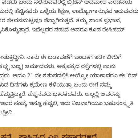
ಾ ಪಡೆದು ಬಂದು ನೆಲೆಸುವವರಲ್ಲಿ ಬ್ರಿಟನ್ ಆದಮೇಲೆ ಎರಡನೆಯ
ಯರಲ್ಲಿ ಹೆಚ್ಚಿನವರು ಒಳ್ಳೆಯ ಶಿಕ್ಷಣ, ಉದ್ಯೋಗಾನುಭವ ಇರುವವರು
 ಜೀವನಮಟ್ಟವೂ ಚೆನ್ನಾಗಿರುತ್ತದೆ. ತಮ್ಮ ಶಾಂತ ಸ್ವಭಾವ,
ಿಕೊಳ್ಳುತ್ತಾರೆ. ಇದೆಲ್ಲದರ ನಡುವೆ ಅವರೂ ಕೂಡ ರೇಸಿಸಮ್
ಡುತ್ತಿದ್ದೀನಿ. ನಾನು ಈ ಬಡಾವಣೆಗೆ ಬಂದಾಗ ಇಡೀ ಬೀದಿಗೆ
್ಪು ಬಣ್ಣ) ಚರ್ಮದವಳು. ಅಕ್ಕಪಕ್ಕದ ರಸ್ತೆಗಳಲ್ಲಿ ನಾನು
ಿದ್ದರು. ಅದೂ 21 ನೇ ಶತಮಾನದಲ್ಲಿ!! ಅಯ್ಯೋ ಯಾಕಾದರೂ ಈ ‘ರೆಡ್
ಳಿಸಿದ ದಿನಗಳು ಕ್ರಮೇಣ ಕಳೆಯುತ್ತಾ ಬಂದು ಈಗ ನಮ್ಮ
ುತ್ತಿದ್ದಾರೆ. ಹೆಚ್ಚಿನವರು ಭಾರತದವರು. ಅಲ್ಲಲ್ಲಿ ಅವರನ್ನು
ವರ ಸಂಖ್ಯೆ ಇನ್ನೂ ಹೆಚ್ಚಲಿ, ಇದು ನಿಜವಾಗಿಯೂ ಬಹುಸಂಸ್ಕೃತಿ
್ತೀನಿ.