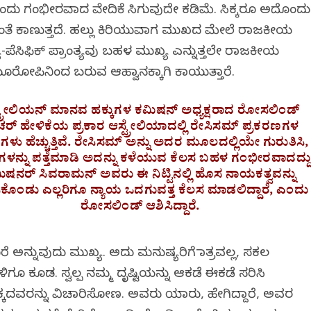
ಒಂದು ಗಂಭೀರವಾದ ವೇದಿಕೆ ಸಿಗುವುದೇ ಕಡಿಮೆ. ಸಿಕ್ಕರೂ ಅದೊಂದು
ತೆ ಕಾಣುತ್ತದೆ. ಹಲ್ಲು ಕಿರಿಯುವಾಗ ಮುಖದ ಮೇಲೆ ರಾಜಕೀಯ
-ಪೆಸಿಫಿಕ್ ಪ್ರಾಂತ್ಯವು ಬಹಳ ಮುಖ್ಯ ಎನ್ನುತ್ತಲೇ ರಾಜಕೀಯ
ೂರೋಪಿನಿಂದ ಬರುವ ಆಹ್ವಾನಕ್ಕಾಗಿ ಕಾಯುತ್ತಾರೆ.‌
ಟ್ರೇಲಿಯನ್ ಮಾನವ ಹಕ್ಕುಗಳ ಕಮಿಷನ್ ಅಧ್ಯಕ್ಷರಾದ ರೋಸಲಿಂಡ್
ೌಚರ್ ಹೇಳಿಕೆಯ ಪ್ರಕಾರ ಆಸ್ಟ್ರೇಲಿಯಾದಲ್ಲಿ ರೇಸಿಸಮ್ ಪ್ರಕರಣಗಳ
ಳು ಹೆಚ್ಚುತ್ತಿವೆ. ರೇಸಿಸಮ್ ಅನ್ನು ಅದರ ಮೂಲದಲ್ಲಿಯೇ ಗುರುತಿಸಿ,
ಳನ್ನು ಪತ್ತೆಮಾಡಿ ಅದನ್ನು ಕಳೆಯುವ ಕೆಲಸ ಬಹಳ ಗಂಭೀರವಾದದ್ದು
ಿಷನರ್ ಸಿವರಾಮನ್ ಅವರು ಈ ನಿಟ್ಟಿನಲ್ಲಿ ಹೊಸ ನಾಯಕತ್ವವನ್ನು
ಿಕೊಂಡು ಎಲ್ಲರಿಗೂ ನ್ಯಾಯ ಒದಗುವತ್ತ ಕೆಲಸ ಮಾಡಲಿದ್ದಾರೆ, ಎಂದು
ರೋಸಲಿಂಡ್ ಆಶಿಸಿದ್ದಾರೆ.
ರೆ ಅನ್ನುವುದು ಮುಖ್ಯ. ಅದು ಮನುಷ್ಯರಿಗೆ ಮಾತ್ರವಲ್ಲ, ಸಕಲ
ಿಗೂ ಕೂಡ. ಸ್ವಲ್ಪ ನಮ್ಮ ದೃಷ್ಟಿಯನ್ನು ಆಕಡೆ ಈಕಡೆ ಸರಿಸಿ
ಕ್ಕದವರನ್ನು ವಿಚಾರಿಸೋಣ. ಅವರು ಯಾರು, ಹೇಗಿದ್ದಾರೆ, ಅವರ