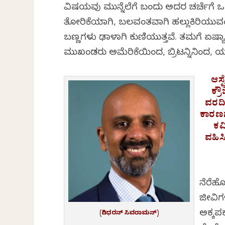
ವಿಷಯವು ಮುನ್ನೆಲೆಗೆ ಬಂದು ಅದರ ಚರ್ಚೆಗೆ 
ತೋರಿಕೆಯಾಗಿ, ಬಲವಂತವಾಗಿ ಹಲ್ಲುಕಿರಿಯುವಂ
ಬಣ್ಣಗಳು ಢಾಳಾಗಿ ಕುಣಿಯುತ್ತವೆ. ತಮಗೆ ಏಷ್ಯಾ
ಮುಖಂಡರು ಅಮೆರಿಕೆಯಿಂದ, ಬ್ರಿಟನ್ನಿನಿಂದ, ಯ
ಆಸ್
ಕ್ರ
ವರದಿಗ
ಕಾರಣಗ
ಕಮ
ವಹಿಸ
ನೆರೆಹೊ
ಜೀವಿಗಳ
ಅಕ್ಕಪ
(ಗಿರಿಧರನ್ ಸಿವರಾಮನ್)