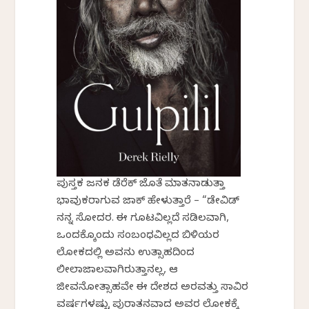
ಪುಸ್ತಕ ಜನಕ ಡೆರೆಕ್ ಜೊತೆ ಮಾತನಾಡುತ್ತಾ
ಭಾವುಕರಾಗುವ ಜಾಕ್ ಹೇಳುತ್ತಾರೆ – “ಡೇವಿಡ್
ನನ್ನ ಸೋದರ. ಈ ಗೂಟವಿಲ್ಲದೆ ಸಡಿಲವಾಗಿ,
ಒಂದಕ್ಕೊಂದು ಸಂಬಂಧವಿಲ್ಲದ ಬಿಳಿಯರ
ಲೋಕದಲ್ಲಿ ಅವನು ಉತ್ಸಾಹದಿಂದ
ಲೀಲಾಜಾಲವಾಗಿರುತ್ತಾನಲ್ಲ, ಆ
ಜೀವನೋತ್ಸಾಹವೇ ಈ ದೇಶದ ಅರವತ್ತು ಸಾವಿರ
ವರ್ಷಗಳಷ್ಟು ಪುರಾತನವಾದ ಅವರ ಲೋಕಕ್ಕೆ