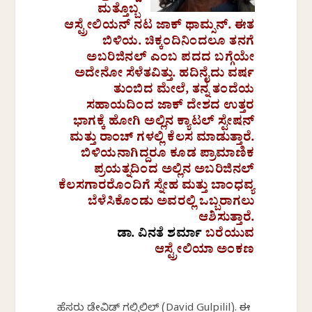
ಮತ್ತೊಬ್ಬ
ಆಸ್ಟ್ರೇಲಿಯನ್ ನಟ ಜಾಕ್ ಥಾಮ್ಸನ್. ಈತ
ಬಿಳಿಯ. ಚಿಕ್ಕಂದಿನಿಂದಲೂ ತನಗೆ
ಅಬರಿಜಿನಲ್ ಎಂಬ ಪದದ ಬಗ್ಗೆಯೇ
ಅದೇನೋ ಸೆಳೆತವಿತ್ತು. ಹದಿನೈದು ವರ್ಷ
ತುಂಬಿದ ಮೇಲೆ, ತನ್ನ ತಂದೆಯ
ಸಹಾಯದಿಂದ ಜಾಕ್ ದೇಶದ ಉತ್ತರ
ಭಾಗಕ್ಕೆ ಹೋಗಿ ಅಲ್ಲಿನ ಕ್ಯಾಟಲ್ ಸ್ಟೇಷನ್
ಮತ್ತು ರಾಂಚ್ ಗಳಲ್ಲಿ ಕೆಲಸ ಮಾಡುತ್ತಾರೆ.
ಬಿಳಿಯನಾಗಿದ್ದರೂ ಕೂಡ ಪ್ರಾಮಾಣಿಕ
ಪ್ರಯತ್ನದಿಂದ ಅಲ್ಲಿನ ಅಬರಿಜಿನಲ್
ಕೆಲಸಗಾರರೊಂದಿಗೆ ಸ್ನೇಹ ಮತ್ತು ಬಾಂಧವ್ಯ
ಬೆಳೆಸಿಕೊಂಡು ಅವರಲ್ಲಿ ಒಬ್ಬರಾಗಲು
ಆಶಿಸುತ್ತಾರೆ.
ಡಾ. ವಿನತೆ ಶರ್ಮಾ
ಬರೆಯುವ
ಆಸ್ಟ್ರೇಲಿಯಾ ಅಂಕಣ
ಹೆಸರು ಡೇವಿಡ್ ಗಲ್ಪಿಲಿಲ್ (David Gulpilil). ಈ