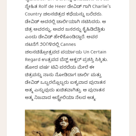
ಸ್ನೇಹಿತ Rolf de Heer ಡೇವಿಡ್ ಗಾಗಿ Charlie’s
Country ಚಲನಚಿತ್ರದ ಕಥೆಯನ್ನು ಬರೆದರು.
ಡೇವಿಡ್ ಅದರಲ್ಲಿ ಚಾರ್ಲಿಯಾಗಿ ನಟಿಸಿದರು. ಆ
ಚಿತ್ರ ಅವರನ್ನು, ಅವರ ಜನರನ್ನು ಕೈಹಿಡಿದೆತ್ತಿತು
ಎಂದು ಡೇವಿಡ್ ಹೇಳಿಕೊಂಡಿದ್ದಾರೆ. ಅವರ
ನಟನೆಗೆ ೨೦೧೪ರಲ್ಲಿ Cannes
ಚಲನಚಿತ್ರೋತ್ಸವದ ಪರ್ಯಾಯ Un Certain
Regard ಉತ್ಸವದ ಬೆಸ್ಟ್ ಆಕ್ಟರ್ ಪ್ರಶಸ್ತಿ ಸಿಕ್ಕಿತು.
ಹೋದ ವರ್ಷ ಟಿವಿ ಪರದೆಯ ಮೇಲೆ ಈ
ಚಿತ್ರವನ್ನು ನಾನು ನೋಡಿದಾಗ ಚಾರ್ಲಿ ಮತ್ತು
ಡೇವಿಡ್ ಒಬ್ಬರಲ್ಲೊಬ್ಬರು ಐಕ್ಯವಾದ ಪುರಾತನ
ಆತ್ಮ ಎನ್ನುವುದು ಖಚಿತವಾಗಿತ್ತು. ಆ ಪುರಾತನ
ಆತ್ಮ ನಿಜವಾದ ಆಸ್ಟ್ರೇಲಿಯಾ ನೆಲದ ಆತ್ಮ.