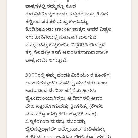
ಪಾತ್ರಗಳಲ್ಲಿ ನಮ್ಮನ್ನೂ ಕೂಡ
ಗುರುತಿಸಿಕೊಳ್ಳಬಹುದು. ಕುತ್ತಿಗೆಗೆ ತುಕ್ಕು ಹಿಡಿದ
ಕಬ್ಬಿಣದ ಸರಪಳಿ ಮತ್ತು ಬೀಗವನ್ನು
ತೊಡಿಸಿಕೊಂಡು tracker ಪಾತ್ರದ ಅವರ ವಿಹ್ವಲ
ನಗು ಹಾಸಿಗೆಯಲ್ಲಿ ಸುಖವಾಗಿ ಮಲಗುವ
ನಮ್ಮಗಳನ್ನು ಬೆಚ್ಚಿಬೀಳಿಸಿ ನಿದ್ದೆಗೆಡಿಸಿ ಬಿಡುತ್ತದೆ.
ತನ್ನ ನೆಲದಲ್ಲೇ ತನಗೆ ಅಪರಿಚಿತನಾಗುವ ಚಾರ್ಲಿ
ಪಾತ್ರ ನಾವೇ ಆಗುತ್ತೇವೆ.
೨೦೧೧ರಲ್ಲಿ ತಮ್ಮ ಹೆಂಡತಿ ಮಿರಿಯಂ ರ ತೋಳಿಗೆ
ಆಘಾತವನ್ನುಂಟು ಮಾಡಿ ಕೈ ಮುರಿದರು ಎಂಬ
ಕಾರಣದಿಂದ ಡೇವಿಡ್ ಹನ್ನೆರೆಡು ತಿಂಗಳು
ಜೈಲುವಾಸಿಯಾಗಿದ್ದರು. ಆ ದಿನಗಳಲ್ಲಿ ಅವರ
ದೇಹ ಸತ್ತೇಹೋಗುವಷ್ಟು ಕ್ಷೀಣಿಸಿತ್ತು (ಕೇವಲ
ಮೂವತ್ತೊಂಭತ್ತು ಕಿಲೋಗ್ರಾಮ್ ತೂಕ).
ಖಿನ್ನತೆಯಿಂದ ಮನಸ್ಸು ಮುರಿದಿತ್ತು.
ಜೈಲಿನಲ್ಲಿದ್ದಾಗಲೇ ಆಲ್ಕೋಹಾಲ್ ಕುಡಿತವನ್ನು
ತ್ಯಜಿಸಿದರು. ಆಗ ಅವರನ್ನು ಭೇಟಿಯಾದ ಹಳೆಯ