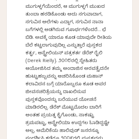
ಮುಗುಳ್ನಗೆಯೆಂದರೆ, ಆ ಮುಗುಳ್ನಗೆ ಮುಖದ
ತುಂಬಾ ಹರಡಿಕೊಂಡು ಅದು ನಗುವಾದಾಗ,
ನಗುವಿನ ಅಲೆಗಳು ಎದ್ದಾಗ, ನಗುವಿನ ನಾನಾ
ಬಗೆಗಳಲ್ಲಿ ಅಡಗಿರುವ ಗೂಡಾರ್ಥಗಳೆಂದರೆ… ಛೆ
ಬಿಡಿ. ಅವಕ್ಕೆ ಯಾರೂ ಕೂಡ ಯಾವುದೇ ರೀತಿಯ
ಬೆಲೆ ಕಟ್ಟಲಾಗುವುದಿಲ್ಲ ಎನ್ನುತ್ತಾರೆ ಪುಸ್ತಕದ
ಕರ್ತೃ, ಆಸ್ಟ್ರೇಲಿಯನ್ ಪತ್ರಕರ್ತ ಡೆರೆಕ್ ರೈಲಿ
(Derek Rielly). ೨೦೧೮ರಲ್ಲಿ ಸ್ನೇಹಿತರು
ಆಯೋಜಿಸಿದ ತಮ್ಮ ಅಂದಾಜಿನ ಅರವತ್ತೈದನೇ
ಹುಟ್ಟುಹಬ್ಬವನ್ನು ಆಚರಿಸಿಕೊಂಡ ಮಹಾನ್
ಕಲಾವಿದನ ಬಗ್ಗೆ ಯಾರೊಬ್ಬರೂ ಕೂಡ ಅವರ
ಜೀವನಚರಿತ್ರೆಯನ್ನು ದಾಖಲಿಸುವ
ಪುಸ್ತಕವೊಂದನ್ನು ಬರೆಯುವ ಯೋಚನೆ
ಮಾಡಿರಲಿಲ್ಲ. ಡೆರೆಕ್ ಮೊಟ್ಟಮೊದಲ ಬಾರಿಗೆ
ಅಂತಹ ಪ್ರಯತ್ನ ಕೈಗೊಂಡು, ಸಾಕಷ್ಟು
ಶ್ರಮಪಟ್ಟು, ಆಸ್ಟ್ರೇಲಿಯಾ ಉದ್ದಗಲ ಓಡಾಡಿದ್ದಷ್ಟೇ
ಅಲ್ಲ, ಅಮೆರಿಕೆಯ ಹಾಲಿವುಡ್ ಜನರನ್ನೂ