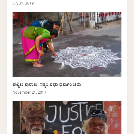
July 31, 2019
ಪಟ್ಟಣ ಪುರಾಣ: ಸತ್ಯಂ ವಧಾ ಧರ್ಮಂ ಚರಾ
November 21, 2017