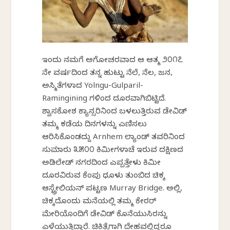
ಇಂದು ನಮಗೆ ಅಗೋಚರವಾದ ಆ ಆತ್ಮ ೨೦೧೭
ನೇ ವರ್ಷದಿಂದ ತನ್ನ ಹುಟ್ಟು ನೆಲೆ, ನೆಲ, ಜನ,
ಅಸ್ಮಿತೆಗಳಾದ Yolngu-Gulparil-
Ramingining ಗಳಿಂದ ದೂರವಾಗಿಬಿಟ್ಟಿದೆ.
ಶ್ವಾಸಕೋಶ ಕ್ಯಾನ್ಸರಿನಿಂದ ಬಳಲುತ್ತಿರುವ ಡೇವಿಡ್
ತಮ್ಮ ಕಡೆಯ ದಿನಗಳನ್ನು ಎಣಿಸಲು
ಆರಿಸಿಕೊಂಡದ್ದು Arnhem ಲ್ಯಾಂಡ್ ತವರಿನಿಂದ
ಸುಮಾರು ೩೫೦೦ ಕಿಮೀಗಳಾಚೆ ಇರುವ ದಕ್ಷಿಣದ
ಅಡಿಲೇಡ್ ನಗರದಿಂದ ಎಪ್ಪತ್ತೇಳು ಕಿಮೀ
ದೂರವಿರುವ ಕೆಂಪು ಧೂಳು ತುಂಬಿದ ಚಿಕ್ಕ
ಆಸ್ಟ್ರೇಲಿಯನ್ ಪಟ್ಟಣ Murray Bridge. ಅಲ್ಲಿ,
ಚಿಕ್ಕದೊಂದು ಮನೆಯಲ್ಲಿ ತಮ್ಮ ಕೇರರ್
ಮೇರಿಯೊಂದಿಗೆ ಡೇವಿಡ್ ಕೊನೆಯುಸಿರನ್ನು
ಎಳೆಯುತ್ತಿದ್ದಾರೆ. ಚಿಕಿತ್ಸೆಗಾಗಿ ದೇಹವಲ್ಲಿದ್ದರೂ