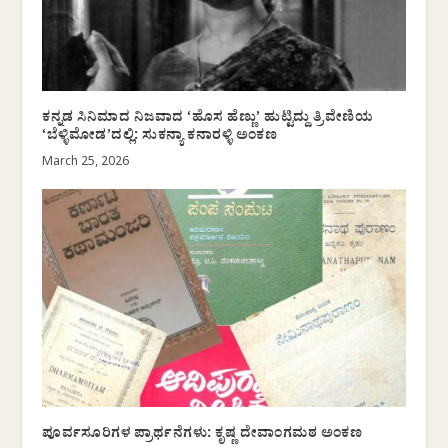
ಕನ್ನಡ ಸಿನಿಮಾದ ನಿಜವಾದ ‘ಹೊಸ ಹೆಣ್ಣು’ ಹುಟ್ಟಿದ್ದು ತ್ರಿವೇಣಿಯ
‘ಬೆಳ್ಳಿಮೋಡ’ದಲ್ಲಿ: ಸುಕನ್ಯಾ ಕನಾರಳ್ಳಿ ಅಂಕಣ
March 25, 2026
ಪೂರ್ವಸೂರಿಗಳ ಪ್ರಾರ್ಥನೆಗಳು: ಕೃಷ್ಣ ದೇವಾಂಗಮಠ ಅಂಕಣ