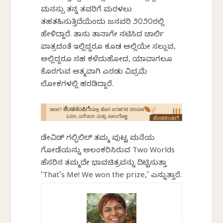
ಮನಸ್ಸು ತನ್ನ ತವರಿಗೆ ಮರಳಲು
ತಹತಹಿಸುತ್ತಿದೆಯೆಂದು ಜನವರಿ ೨೦೨೦ರಲ್ಲಿ
ಹೇಳಿದ್ದಾರೆ. ತಾನು ತಾನಾಗೇ ನಟಿಸಿದ ಚಾರ್ಲಿ
ಪಾತ್ರದಂತೆ ಇಲ್ಲಿದ್ದರೂ ಕೂಡ ಅಲ್ಲಿಯೇ ಸಲ್ಲುವ,
ಅಲ್ಲಿದ್ದರೂ ಸಹ ಕಳೆದುಹೋದ, ಯಾವಾಗಲೂ
ಕೊರಗುವ ಆತ್ಮವಾಗಿ ಎರಡು ವಿಭ್ರಮೆ
ಲೋಕಗಳಲ್ಲಿ ಹರಡಿದ್ದಾರೆ.
ಡೇವಿಡ್ ಗಲ್ಫಿಲಿಲ್ ತಮ್ಮ ಪುಟ್ಟ ಮನೆಯ
ಗೋಡೆಯನ್ನು ಅಲಂಕರಿಸಿರುವ Two Worlds
ಹೆಸರಿನ ತಮ್ಮದೇ ಭಾವಚಿತ್ರವನ್ನು ದಿಟ್ಟಿಸುತ್ತಾ
‘That’s Me! We won the prize,’ ಎನ್ನುತ್ತಾರೆ.