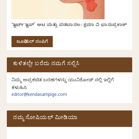
‘ಸ್ಟಾರ್ಟ್ ಸ್ಟಾಪ್’ ಆಟ ಮತ್ತು ವಡಬಾನಲ: ಕ್ಷಮಾ ವಿ ಭಾನುಪ್ರಕಾಶ್
ಜೂನಿಯರ್ ಸಂಪಿಗೆ
ಕುಳಿತಲ್ಲೇ ಬರೆದು ನಮಗೆ ಸಲ್ಲಿಸಿ
ನಿಮ್ಮ ಅಪ್ರಕಟಿತ ಬರಹಗಳನ್ನು ಯುನಿಕೋಡ್ ನಲ್ಲಿ ಇಲ್ಲಿಗೆ
ಕಳುಹಿಸಿ
editor@kendasampige.com
ನಮ್ಮ ಸೋಷಿಯಲ್‌ ಮೀಡಿಯಾ