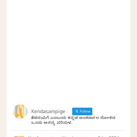
Kendasampige
Follow
ಕೆಂಡಸಂಪಿಗೆ ಎಂಬುದು ಕನ್ನಡ ಅಂತರ್ಜಾಲ ಲೋಕದ
ಒಂದು ಅನನ್ಯ ಪರಿಮಳ.