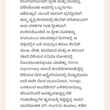
ಕೆಲಸಗಾರರೊಂದಿಗೆ ಸ್ನೇಹ ಮತ್ತು ಬಾಂಧವ್ಯ
ಬೆಳೆಸಿಕೊಂಡು ಅವರಲ್ಲಿ ಒಬ್ಬರಾಗಲು
ಆಶಿಸುತ್ತಾರೆ. ಮುಂದೆ ನಟನಾಗಿ ಪ್ರಸಿದ್ಧಿಯಾಗಿ
ತಮ್ಮ ವೃತ್ತಿ ಜೀವನದಲ್ಲಿ ಡೇವಿಡ್ ಪರಿಚಯವಾಗಿ
ಅದು ದಶಕಗಳ ಗಾಢ ಸ್ನೇಹವಾಗಿ
ಉಳಿದುಕೊಂಡಿದೆ. ಆ ಸ್ನೇಹ ಮೊಳೆತದ್ದು
Walkabout ಚಲನಚಿತ್ರದ ದಿನಗಳಲ್ಲಿ. ಆ
ಚಿತ್ರದಲ್ಲಿನ ಎಳೆ ವಯಸ್ಸಿನ ತರುಣ ಡೇವಿಡ್
ಮುಖ, ದೇಹ, ಹಾವಭಾವ ಮತ್ತು ಆ ತರುಣನ
ನಟನೆ ಬಿಳಿಯರ ಸಿನಿಮಾ ಲೋಕದಲ್ಲಿ
ರೋಮಾಂಚನವುಂಟು ಮಾಡಿತ್ತು. White
Supremacy ಪಾಲನೆ ತುಂಬಿತುಳುಕಾಡುತ್ತಿದ್ದ
ಬಿಳಿಯರ ದೇಶ ಆಸ್ಟ್ರೇಲಿಯಾದಲ್ಲಿ ಮೊಟ್ಟಮೊದಲ
ಬಾರಿ ಅದೇ ನೆಲದ ಮೂಲನಿವಾಸಿ, Yolngu
ಜನಕುಲದ ಅಬರಿಜಿನಲ್ ಎಳೆತರುಣನೊಬ್ಬ
ಕರಿಯರೆಂದರೆ ಅಸಹ್ಯಪಡುತ್ತಿದ್ದ ಬಿಳಿ
ಗಂಡುಹೆಣ್ಣುಗಳ ಹೃದಯಕ್ಕೆ ಕಿಚ್ಚಿಟ್ಟಿದ್ದ. ಅವನ
ಮನಮೋಹಕ ನಗೆ, ಗುಂಗುರು ಕೂದಲು, ಕಡೆದ