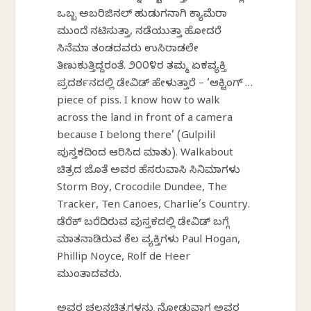
ಒಬ್ಬ ಅಬರಿಜಿನಲ್ ಹುಡುಗನಾಗಿ ಕ್ಯಾಮೆರಾ
ಮುಂದೆ ನಟಿಸುತ್ತಾ, ನಡೆಯುತ್ತಾ ಹೋದರೆ
ಸಿನೆಮಾ ತಂಡದವರು ಉಸಿರಾಡಲೇ
ತಿಣುಕುತ್ತಿದ್ದರಂತೆ. ೨೦೦೪ರ ತಮ್ಮ ಏಕವ್ಯಕ್ತಿ
ಪ್ರದರ್ಶನದಲ್ಲಿ ಡೇವಿಡ್ ಹೇಳುತ್ತಾರೆ – ‘ಆಕ್ಟಿಂಗ್ …
piece of piss. I know how to walk
across the land in front of a camera
because I belong there’ (Gulpilil
ಪುಸ್ತಕದಿಂದ ಆರಿಸಿದ ಮಾತು). Walkabout
ಚಿತ್ರದ ಜೊತೆ ಅವರ ಹೆಸರುವಾಸಿ ಸಿನಿಮಾಗಳು
Storm Boy, Crocodile Dundee, The
Tracker, Ten Canoes, Charlie’s Country.
ಡೆರೆಕ್ ಬರೆದಿರುವ ಪುಸ್ತಕದಲ್ಲಿ ಡೇವಿಡ್ ಬಗ್ಗೆ
ಮಾತನಾಡಿರುವ ಕೆಲ ವ್ಯಕ್ತಿಗಳು Paul Hogan,
Phillip Noyce, Rolf de Heer
ಮುಂತಾದವರು.
ಅವರ ಚಲನಚಿತ್ರಗಳನ್ನು ನೋಡುವಾಗ ಅವರ