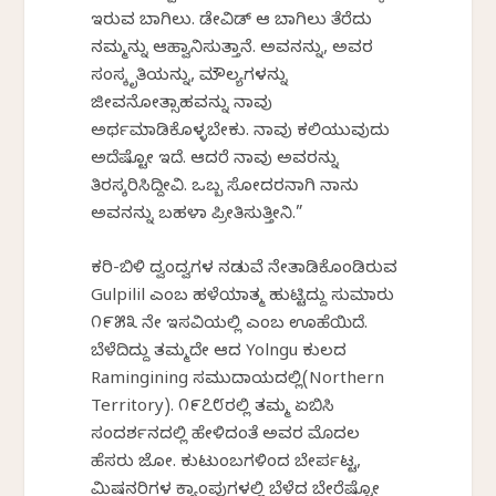
ಇರುವ ಬಾಗಿಲು. ಡೇವಿಡ್ ಆ ಬಾಗಿಲು ತೆರೆದು
ನಮ್ಮನ್ನು ಆಹ್ವಾನಿಸುತ್ತಾನೆ. ಅವನನ್ನು, ಅವರ
ಸಂಸ್ಕೃತಿಯನ್ನು, ಮೌಲ್ಯಗಳನ್ನು
ಜೀವನೋತ್ಸಾಹವನ್ನು ನಾವು
ಅರ್ಥಮಾಡಿಕೊಳ್ಳಬೇಕು. ನಾವು ಕಲಿಯುವುದು
ಅದೆಷ್ಟೋ ಇದೆ. ಆದರೆ ನಾವು ಅವರನ್ನು
ತಿರಸ್ಕರಿಸಿದ್ದೀವಿ. ಒಬ್ಬ ಸೋದರನಾಗಿ ನಾನು
ಅವನನ್ನು ಬಹಳಾ ಪ್ರೀತಿಸುತ್ತೀನಿ.”
ಕರಿ-ಬಿಳಿ ದ್ವಂದ್ವಗಳ ನಡುವೆ ನೇತಾಡಿಕೊಂಡಿರುವ
Gulpilil ಎಂಬ ಹಳೆಯಾತ್ಮ ಹುಟ್ಟಿದ್ದು ಸುಮಾರು
೧೯೫೩ ನೇ ಇಸವಿಯಲ್ಲಿ ಎಂಬ ಊಹೆಯಿದೆ.
ಬೆಳೆದಿದ್ದು ತಮ್ಮದೇ ಆದ Yolngu ಕುಲದ
Ramingining ಸಮುದಾಯದಲ್ಲಿ(Northern
Territory). ೧೯೭೮ರಲ್ಲಿ ತಮ್ಮ ಏಬಿಸಿ
ಸಂದರ್ಶನದಲ್ಲಿ ಹೇಳಿದಂತೆ ಅವರ ಮೊದಲ
ಹೆಸರು ಜೋ. ಕುಟುಂಬಗಳಿಂದ ಬೇರ್ಪಟ್ಟ,
ಮಿಷನರಿಗಳ ಕ್ಯಾಂಪುಗಳಲ್ಲಿ ಬೆಳೆದ ಬೇರೆಷ್ಟೋ