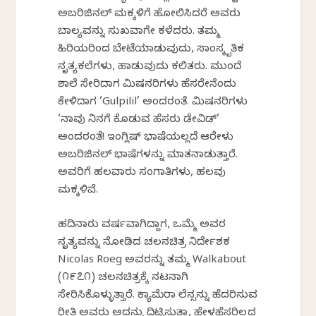
ಅಬರಿಜಿನಲ್ ಮಕ್ಕಳಿಗೆ ಹೋಲಿಸಿದರೆ ಅವರು
ಬಾಲ್ಯವನ್ನು ಸುಖವಾಗೇ ಕಳೆದರು. ತಮ್ಮ
ಹಿರಿಯರಿಂದ ಬೇಟೆಯಾಡುವುದು, ಸಾಂಸ್ಕೃತಿಕ
ನೃತ್ಯಕಲೆಗಳು, ಹಾಡುವುದು ಕಲಿತರು. ಮುಂದೆ
ಶಾಲೆ ಸೇರಿದಾಗ ಮಿಷನರಿಗಳು ಹೆಸರೇನೆಂದು
ಕೇಳಿದಾಗ ‘Gulpilil’ ಅಂದರಂತೆ. ಮಿಷನರಿಗಳು
‘ನಾವು ನಿನಗೆ ಕೊಡುವ ಹೆಸರು ಡೇವಿಡ್’
ಅಂದರಂತೆ! ಇಂಗ್ಲಿಷ್ ಭಾಷೆಯಲ್ಲದೆ ಆರೇಳು
ಅಬರಿಜಿನಲ್ ಭಾಷೆಗಳನ್ನು ಮಾತನಾಡುತ್ತಾರೆ.
ಅವರಿಗೆ ಹಲವಾರು ಸಂಗಾತಿಗಳು, ಹಲವು
ಮಕ್ಕಳಿವೆ.
ಹದಿನಾರು ವರ್ಷವಾಗಿದ್ದಾಗ, ಒಮ್ಮೆ ಅವರ
ನೃತ್ಯವನ್ನು ನೋಡಿದ ಚಲನಚಿತ್ರ ನಿರ್ದೇಶಕ
Nicolas Roeg ಅವರನ್ನು ತಮ್ಮ Walkabout
(೧೯೭೧) ಚಲನಚಿತ್ರಕ್ಕೆ ನಟನಾಗಿ
ಸೇರಿಸಿಕೊಳ್ಳುತ್ತಾರೆ. ಕ್ಯಾಮೆರಾ ಲೆನ್ಸನ್ನು ಹೆದರಿಸುವ
ರೀತಿ ಅವರು ಅದನ್ನು ದಿಟ್ಟಿಸುತ್ತಾ, ಹೇಳಹೆಸರಿಲ್ಲದ