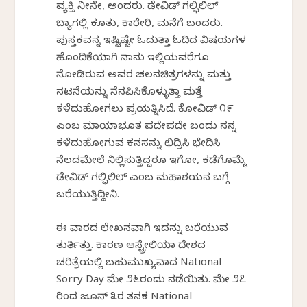
ವ್ಯಕ್ತಿ ನೀನೇ, ಅಂದರು. ಡೇವಿಡ್ ಗಲ್ಫಿಲಿಲ್
ಬ್ಯಾಗಲ್ಲಿ ಕೂತು, ಕಾರೇರಿ, ಮನೆಗೆ ಬಂದರು.
ಪುಸ್ತಕವನ್ನ ಇಷ್ಟಿಷ್ಟೇ ಓದುತ್ತಾ ಓದಿದ ವಿಷಯಗಳ
ಹೊಂದಿಕೆಯಾಗಿ ನಾನು ಇಲ್ಲಿಯವರೆಗೂ
ನೋಡಿರುವ ಅವರ ಚಲನಚಿತ್ರಗಳನ್ನು ಮತ್ತು
ನಟನೆಯನ್ನು ನೆನಪಿಸಿಕೊಳ್ಳುತ್ತಾ ಮತ್ತೆ
ಕಳೆದುಹೋಗಲು ಪ್ರಯತ್ನಿಸಿದೆ. ಕೋವಿಡ್ ೧೯
ಎಂಬ ಮಾಯಾಭೂತ ಪದೇಪದೇ ಬಂದು ನನ್ನ
ಕಳೆದುಹೋಗುವ ಕನಸನ್ನು ಛಿದ್ರಿಸಿ ಭೇದಿಸಿ
ನೆಲದಮೇಲೆ ನಿಲ್ಲಿಸುತ್ತಿದ್ದರೂ ಇಗೋ, ಕಡೆಗೊಮ್ಮೆ
ಡೇವಿಡ್ ಗಲ್ಫಿಲಿಲ್ ಎಂಬ ಮಹಾಶಯನ ಬಗ್ಗೆ
ಬರೆಯುತ್ತಿದ್ದೀನಿ.
ಈ ವಾರದ ಲೇಖನವಾಗಿ ಇದನ್ನು ಬರೆಯುವ
ತುರ್ತಿತ್ತು. ಕಾರಣ ಆಸ್ಟ್ರೇಲಿಯಾ ದೇಶದ
ಚರಿತ್ರೆಯಲ್ಲಿ ಬಹುಮುಖ್ಯವಾದ National
Sorry Day ಮೇ ೨೬ರಂದು ನಡೆಯಿತು. ಮೇ ೨೭
ರಿಂದ ಜೂನ್ ೩ರ ತನಕ National