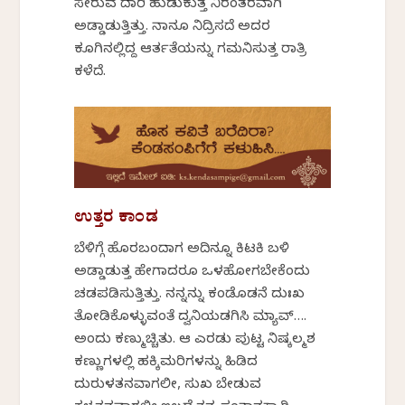
ಸೇರುವ ದಾರಿ ಹುಡುಕುತ್ತ ನಿರಂತರವಾಗಿ
ಅಡ್ಡಾಡುತ್ತಿತ್ತು. ನಾನೂ ನಿದ್ರಿಸದೆ ಅದರ
ಕೂಗಿನಲ್ಲಿದ್ದ ಆರ್ತತೆಯನ್ನು ಗಮನಿಸುತ್ತ ರಾತ್ರಿ
ಕಳೆದೆ.
ಉತ್ತರ ಕಾಂಡ
ಬೆಳಿಗ್ಗೆ ಹೊರಬಂದಾಗ ಅದಿನ್ನೂ ಕಿಟಕಿ ಬಳಿ
ಅಡ್ಡಾಡುತ್ತ ಹೇಗಾದರೂ ಒಳಹೋಗಬೇಕೆಂದು
ಚಡಪಡಿಸುತ್ತಿತ್ತು. ನನ್ನನ್ನು ಕಂಡೊಡನೆ ದುಃಖ
ತೋಡಿಕೊಳ್ಳುವಂತೆ ದ್ವನಿಯಡಗಿಸಿ ಮ್ಯಾವ್….
ಅಂದು ಕಣ್ಮುಚ್ಚಿತು. ಆ ಎರಡು ಪುಟ್ಟ ನಿಷ್ಕಲ್ಮಶ
ಕಣ್ಣುಗಳಲ್ಲಿ ಹಕ್ಕಿಮರಿಗಳನ್ನು ಹಿಡಿದ
ದುರುಳತನವಾಗಲೀ, ಸುಖ ಬೇಡುವ