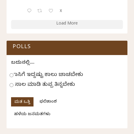
X
Load More
POLLS
ಬದುಕಿನಲ್ಲಿ....
ಹಾಸಿಗೆ ಇದ್ದಷ್ಟು ಕಾಲು ಚಾಚಬೇಕು
ಸಾಲ ಮಾಡಿ ತುಪ್ಪ ತಿನ್ನಬೇಕು
ಫಲಿತಾಂಶ
ಹಳೆಯ ಜನಮತಗಳು