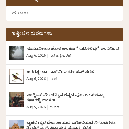
ಇತ್ತೀಚಿನ ಬರಹಗಳು
ಸುಮಾವೀಣಾ ಹೊಸ ಅಂಕಣ “ನುಡಿನಲಿವು” ಇಂದಿನಿಂದ
Aug 6, 2026
|
ದಿನದ ಅಗ್ರ ಬರಹ
ಖಗರತ್ನ: ಡಾ. ಎಸ್.ವಿ. ನರಸಿಂಹನ್‌‌ ಸರಣಿ
Aug 6, 2026
|
ಸರಣಿ
ಇಂಗ್ಲೀಷ್ ಮೇಡಮ್ಮಿನ ಕನ್ನಡ ಪುರಾಣ: ಸುಕನ್ಯಾ
ಕನಾರಳ್ಳಿ ಅಂಕಣ
Aug 5, 2026
|
ಅಂಕಣ
ಬೃಹದೀಶ್ವರ ದೇವಾಲಯದ ಬಗೆಹರಿಯದ ನಿಗೂಢಗಳು:
ಶ್ರೀಧರ್‌ ಎಸ್.‌ ಸಿದ್ದಾಪುರ ಪ್ರವಾಸ ಸರಣಿ