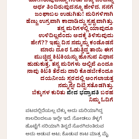
ಹೋಗಿರುವುದನ್ನೂ ಗಂಡು ಬೆಕ್ಕು ಒಂದನ್ನು
ಅರ್ಧ ತಿಂದಿರುವುದನ್ನೂ ಹೇಳಿದ. ನನಗೆ
ಜಂಘಾಬಲ ಉಡುಗಿತು! ಮರಿಗಳಿಗಾಗಿ
ಹೆಣ್ಣು ಉಗ್ರವಾಗಿ ಕಾದಾಡಿದ್ದು ಸ್ಪಷ್ಟವಾಗಿತ್ತು.
ತನ್ನ ಮರಿಗಳಲ್ಲಿ ಯಾವುದೂ
ಉಳಿದಿಲ್ಲವೆಂದು ಅದಕ್ಕೆ ತಿಳಿಸುವುದು
ಹೇಗೆ?? ಇಷ್ಟು ದಿನ ನಮ್ಮನ್ನು ಕಂಡೊಡನೆ
ಮಾರು ದೂರ ಓಡುತ್ತಿದ್ದ ತಾಯಿ ಈಗ
ಮುಚ್ಚಿದ್ದ ಕಿಟಕಿಯನ್ನು ಹೊಗುವ ವಿಧಾನ
ಹುಡುಕುತ್ತ, ತನ್ನ ಮರಿಗಳು ಅಲ್ಲಿವೆ ಎಂದೂ
ನಾವು ಕಿಟಕಿ ತೆರೆದು ದಾರಿ ಕೊಡಬೇಕೆಂದೂ
ದಯನೀಯ ಸ್ವರದಲ್ಲಿ ಅಂಗಲಾಚುತ್ತ
ನಮ್ಮನ್ನೇ ದಿಟ್ಟಿಸತೊಡಗಿತ್ತು.
ಬೆಕ್ಕುಗಳ ಕುರಿತು
ವೇದ ಭದ್ರಾವತಿ
ಬರಹ
ನಿಮ್ಮ ಓದಿಗೆ
ಪಟದಲ್ಲಿದೆಯಲ್ಲ ಬೆಕ್ಕು ಅದು ಮರಿಯಾಗಿದ್ದ
ಕಾಲದಿಂದಲೂ ಇಲ್ಲೇ ಇದೆ. ನೋಡಲು ತೆಳ್ಳಗೆ
ಹೊಟ್ಟೆಗೆ ಸರಿಯಾಗಿ ತಿನ್ನದೆ ಸೊರಗಿದಂತಿರುವ
ಅದು ಆಡುವ ಆಟ; ಕೊಡುವ ಕಾಟ ಮಾತ್ರ ಮೈ