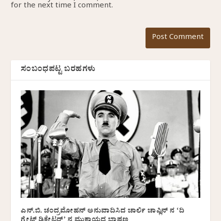
for the next time I comment.
ಸಂಬಂಧಪಟ್ಟ ಬರಹಗಳು
ಎನ್.ಬಿ. ಚಂದ್ರಮೋಹನ್‌ ಅನುವಾದಿಸಿದ ಚಾರ್ಲಿ ಚಾಪ್ಲಿನ್ ನ ‘ದಿ
ಗ್ರೇಟ್ ಡಿಕ್ಟೇಟರ್’ ನ ಮುಕ್ತಾಯದ ಭಾಷಣ