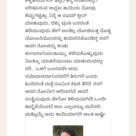
ಕಳ್ಳತನವಾಗಲೀ ಇಲ್ಲದೆ ತನ್ನ ಸಂತಾನಕ್ಕಾಗಿ
ಪರಿತಪಿಸುವ ಅಪ್ಪಟ ತಾಯಿಯ ನೋವು
ಹೆಪ್ಪುಗಟ್ಟಿತ್ತು. ನಿನ್ನೆ ಆ ರೂಮ್ ಕ್ಲೀನ್
ಮಾಡುವುದು, ಬೆಕ್ಕು ಪುನಃ ಬರದಂತೆ
ತಡೆಯುವುದು ಹೇಗೆ ಅಂತೆಲ್ಲ ಯೋಚಿಸುತ್ತ ದೊಡ್ಡ
ಯೋಜನೆಯೊಂದನ್ನು ತಯಾರಿಸಿಕೊಂಡಿದ್ದ ನನಗೆ
ಅದರ ನೋವನ್ನು ಕಂಡು
ಕಂಗಾಲಾಗುವಂತಾಯ್ತು. ಕಳೆದುಕೊಳ್ಳುವುದು
ನಿಜಕ್ಕೂ ಯಾತನೆಯುಂಟು ಮಾಡುವಂಥದ್ದು!
ಸರಿ… ಒಳಗೆ ಬಂದವಳೇ ಅದು
ಸಮಾಧಾನವಾಗುವವರೆಗೆ ತಿರುಗಲಿ ಎಂದು
ಹಿಂದಿನಂತೆ ಮತ್ತೆ ರೂಮಿನ ಕಿಟಕಿ ತೆರೆದೆ. ನನಗೆ
ಅದರ ನೋವೀಗ ಅರಿವಾಗಿದೆ. ಆದರೆ
ಸಂತೈಸುವುದು ಹೇಗೋ ತಿಳಿಯದಾಗಿದೆ! ಒಂದೇ
ಹಾರೈಕೆಯೆಂದರೆ ಕಾಲ ಎಲ್ಲವನ್ನೂ ಮರೆಸಲಿ.
ಮತ್ತೊಮ್ಮೆ ಅದು ತಾಯಿಯಾಗಲಿ! ಅಂತ ಅಷ್ಟೇ.