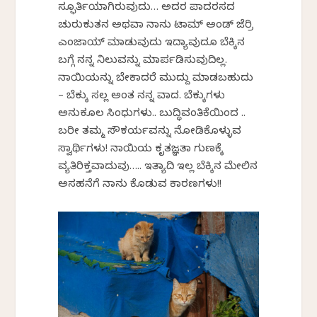
ಸ್ಫೂರ್ತಿಯಾಗಿರುವುದು… ಅದರ ಪಾದರಸದ
ಚುರುಕುತನ ಅಥವಾ ನಾನು ಟಾಮ್ ಅಂಡ್ ಜೆರ್ರಿ
ಎಂಜಾಯ್ ಮಾಡುವುದು ಇದ್ಯಾವುದೂ ಬೆಕ್ಕಿನ
ಬಗ್ಗೆ ನನ್ನ ನಿಲುವನ್ನು ಮಾರ್ಪಡಿಸುವುದಿಲ್ಲ.
ನಾಯಿಯನ್ನು ಬೇಕಾದರೆ ಮುದ್ದು ಮಾಡಬಹುದು
– ಬೆಕ್ಕು ಸಲ್ಲ ಅಂತ ನನ್ನ ವಾದ. ಬೆಕ್ಕುಗಳು
ಅನುಕೂಲ ಸಿಂಧುಗಳು.. ಬುದ್ಧಿವಂತಿಕೆಯಿಂದ ..
ಬರೀ ತಮ್ಮ ಸೌಕರ್ಯವನ್ನು ನೋಡಿಕೊಳ್ಳುವ
ಸ್ವಾರ್ಥಿಗಳು! ನಾಯಿಯ ಕೃತಜ್ಞತಾ ಗುಣಕ್ಕೆ
ವ್ಯತಿರಿಕ್ತವಾದುವು….. ಇತ್ಯಾದಿ ಇವೆಲ್ಲ ಬೆಕ್ಕಿನ ಮೇಲಿನ
ಅಸಹನೆಗೆ ನಾನು ಕೊಡುವ ಕಾರಣಗಳು!!