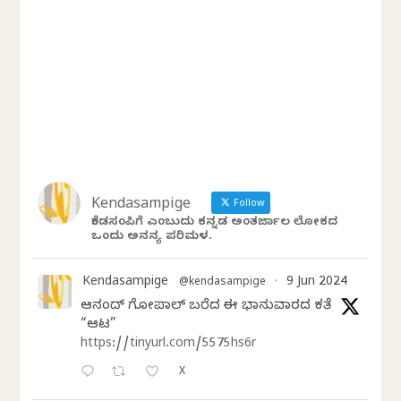
Kendasampige
Follow
ಕೆಂಡಸಂಪಿಗೆ ಎಂಬುದು ಕನ್ನಡ ಅಂತರ್ಜಾಲ ಲೋಕದ
ಒಂದು ಅನನ್ಯ ಪರಿಮಳ.
Kendasampige
9 Jun 2024
@kendasampige
·
ಆನಂದ್‌ ಗೋಪಾಲ್‌ ಬರೆದ ಈ ಭಾನುವಾರದ ಕತೆ
“ಆಟ”
https://tinyurl.com/5575hs6r
X