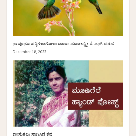
ನಾವೂನೂ ಹಕ್ಕಿಗಳಾಗೋಣ ಬಾರಾ: ಮಹಾಲಕ್ಷ್ಮೀ ಕೆ. ಎನ್. ಬರಹ
December 18, 2023
ಬೀಸುಕಲ್ಲು ಸಾಗಿಸಿದ ಕಥೆ