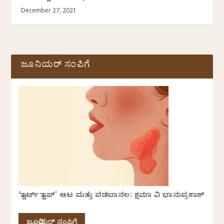
December 27, 2021
ಜೂನಿಯರ್ ಸಂಪಿಗೆ
‘ಸ್ಟಾರ್ಟ್ ಸ್ಟಾಪ್’ ಆಟ ಮತ್ತು ವಡಬಾನಲ: ಕ್ಷಮಾ ವಿ ಭಾನುಪ್ರಕಾಶ್
ಜೂನಿಯರ್ ಸಂಪಿಗೆ