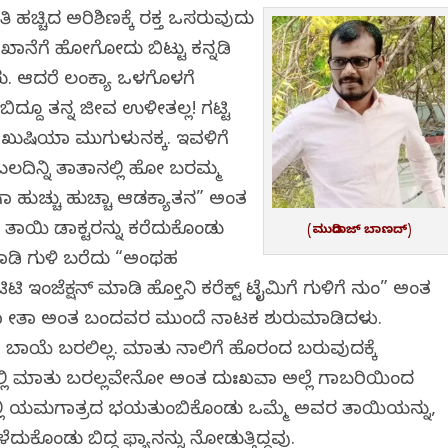
ತಿ ಹಚ್ಚಿದ ಅರಿಶಿಣಕ್ಕೆ ರಕ್ತ ಒಸರುವುದು
ಖಾನೆಗೆ ಹೋಗೋದು ಬಿಟ್ಟು ಕನ್ನಡಿ
ು. ಆದರೆ ಲಂಕ್ಯಾ ಒಳಗೊಳಗೆ
ಬಿದ್ದೂ ತನ್ನ ಜೀವ ಉಳೀತಲ್ಲ! ಗಟ್ಟಿ
 ಖುಷಿಯಾಗಿ ಮುಗುಳುನಕ್ಕ. ಇವಳಿಗೆ
ಂಬಲದಿನ್ನಿ ತಾತಾನಲ್ಲಿ ಹೋಗಿ ಬರಮ್ಮ
 ಹುಚ್ಚು ಹುಚ್ಚಾಗಿ ಆಡಕ್ಯಾತನ” ಅಂತ
 ತಾಯಿ ಡಾಕ್ಟರನ್ನು ಕರೆದುಕೊಂಡು
(ಮುದಿರಾಜ್‌ ಬಾಣದ್‌)
ಮಾಡಿ ಗುಳಿಗಿ ಬರೆದು “ಅಂಥಹ
 ಇಂಜೆಕ್ಷನ್ ಮಾಡಿ ಹೋಗ್ತಿನಿ ಕರೆಕ್ಟ್ ಟೈಮಿಗೆ ಗುಳಿಗೆ ನುಂಗಿ” ಅಂತ
ಾ ಗೀತಾ ಅಂತ ಬಂದವರ ಮುಂದೆ ನಾಟಕ ಶುರುಮಾಡಿದಳು.
 ಬಾಯೆ ಬರಲಿಲ್ಲ. ಮಾತು ನಾಲಿಗೆ ಹೊರಗಿಂದ ಬರುವುದಕ್ಕೆ
ಲ್ಲಿ ಮಾತು ಬರಲ್ಲವೇನೋ ಅಂತ ದುಃಖವಾಗಿ ಅಲ್ಲೆ ಗಾಬರಿಯಿಂದ
ುಗಳಲ್ಲಿ ಯಮಗಾತ್ರದ ಭಯತುಂಬಿಕೊಂಡು ಒಮ್ಮೆ ಅವರ ತಾಯಿಯನ್ನು,
 ಕಳೆದುಕೊಂಡು ಬಿದ್ದ ಫ್ಯಾನನ್ನು ನೋಡುತ್ತಿದ್ದವು.