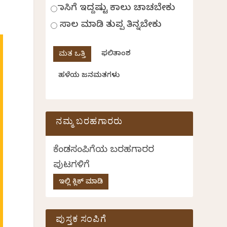
ಹಾಸಿಗೆ ಇದ್ದಷ್ಟು ಕಾಲು ಚಾಚಬೇಕು
ಸಾಲ ಮಾಡಿ ತುಪ್ಪ ತಿನ್ನಬೇಕು
ಫಲಿತಾಂಶ
ಹಳೆಯ ಜನಮತಗಳು
ನಮ್ಮ ಬರಹಗಾರರು
ಕೆಂಡಸಂಪಿಗೆಯ ಬರಹಗಾರರ
ಪುಟಗಳಿಗೆ
ಇಲ್ಲಿ ಕ್ಲಿಕ್ ಮಾಡಿ
ಪುಸ್ತಕ ಸಂಪಿಗೆ