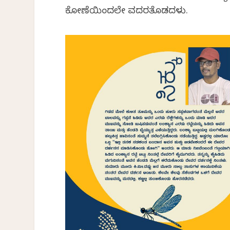
ಕೋಣೆಯಿಂದಲೇ ವದರತೊಡಗಿದಳು.