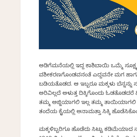
ಅಡಿಗೆಮನೆಯಲ್ಲಿ ಇದ್ದ ಕಾಶಿಬಾಯಿ ಒಮ್ಮೆ ಸೂಕ್ಷ್ಮವ
ವಶೀಕರಣಗೊಂಡವನಂತೆ ಎದ್ದವನೇ ಮಗ ಹಾಗೂ ಮಗಳನ
ಬಡಿಯತೊಡಗಿದ. ಆ ಇಬ್ಬರೂ ಮಕ್ಕಳು ಬೆನ್ನನ್ನು ಸವ
ಅರಿವಿಲ್ಲದೆ ಅಳುತ್ತ ದಿಕ್ಕಿಗೊಂದು ಓಡತೊಡಗಿದರ
ತಮ್ಮ ಅಜ್ಜಿಯಾಗಲಿ ಇಲ್ಲ ತಮ್ಮ ತಾಯಿಯಾಗಲಿ ಆ
ತಂದೆಯ ಕೈಯಲ್ಲಿ ಅನಾಮತ್ತಾಗಿ ಸಿಕ್ಕಿ ಹೊಡೆಸಿಕೊ
ಮಕ್ಕಳಿಬ್ಬರಿಗೂ ಹೊಡೆದು ಸಿಟ್ಟು ಕಡಿಮೆಯಾ