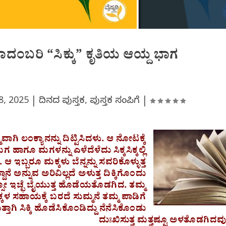
ಾದಂಬರಿ “ಸಿಕ್ಕು” ಕೃತಿಯ ಆಯ್ದ ಭಾಗ
8, 2025
|
ದಿನದ ಪುಸ್ತಕ
,
ಪುಸ್ತಕ ಸಂಪಿಗೆ
|
ವಾಗಿ ಲಂಕ್ಯಾನನ್ನು ದಿಟ್ಟಿಸಿದಳು. ಆ ನೋಟಕ್ಕೆ
ೂ ಮಗಳನ್ನು ಎಳೆದೆಳೆದು ಸಿಕ್ಕಸಿಕ್ಕಲ್ಲಿ
್ಬರೂ ಮಕ್ಕಳು ಬೆನ್ನನ್ನು ಸವರಿಕೊಳ್ಳುತ್ತ
ಾನೆ ಅನ್ನುವ ಅರಿವಿಲ್ಲದೆ ಅಳುತ್ತ ದಿಕ್ಕಿಗೊಂದು
ೋ ಇಚ್ಛೆ ಬೈಯುತ್ತ ಹೊಡೆಯತೊಡಗಿದ. ತಮ್ಮ
ಳ ಸಹಾಯಕ್ಕೆ ಬರದೆ ಸುಮ್ಮನೆ ತಮ್ಮ ಪಾಡಿಗೆ
ಾಗಿ ಸಿಕ್ಕಿ ಹೊಡೆಸಿಕೊಂಡಿದ್ದು ನೆನೆಸಿಕೊಂಡು
ದುಃಖಿಸುತ್ತ ಮತ್ತಷ್ಟೂ ಅಳತೊಡಗಿದವು