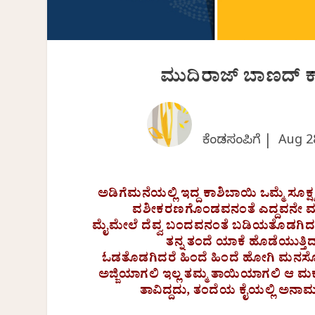
ಮುದಿರಾಜ್‌ ಬಾಣದ್‌ ಕ
ಕೆಂಡಸಂಪಿಗೆ |
Aug 2
ಅಡಿಗೆಮನೆಯಲ್ಲಿ ಇದ್ದ ಕಾಶಿಬಾಯಿ ಒಮ್ಮೆ ಸೂಕ್ಷ್ಮ
ವಶೀಕರಣಗೊಂಡವನಂತೆ ಎದ್ದವನೇ ಮಗ ಹಾಗ
ಮೈಮೇಲೆ ದೆವ್ವ ಬಂದವನಂತೆ ಬಡಿಯತೊಡಗಿದ. ಆ ಇಬ
ತನ್ನ ತಂದೆ ಯಾಕೆ ಹೊಡೆಯುತ್ತಿದ್ದ
ಓಡತೊಡಗಿದರೆ ಹಿಂದೆ ಹಿಂದೆ ಹೋಗಿ ಮನಸ್ಸ
ಅಜ್ಜಿಯಾಗಲಿ ಇಲ್ಲ ತಮ್ಮ ತಾಯಿಯಾಗಲಿ ಆ ಮಕ್ಕ
ತಾವಿದ್ದದು, ತಂದೆಯ ಕೈಯಲ್ಲಿ ಅನಾಮತ್ತ