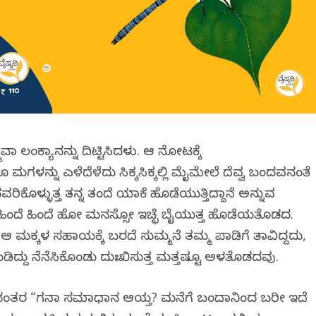
ಾಗಿ ಲಂಕ್ಯಾನನ್ನು ದಿಟ್ಟಿಸಿದಳು. ಆ ನೋಟಕ್ಕೆ
್ನು ಎಳೆದೆಳೆದು ಸಿಕ್ಕಸಿಕ್ಕಲ್ಲಿ ಮೈಮೇಲೆ ದೆವ್ವ ಬಂದವನಂತೆ
ರಿಕೊಳ್ಳುತ್ತ ತನ್ನ ತಂದೆ ಯಾಕೆ ಹೊಡೆಯುತ್ತಿದ್ದಾನೆ ಅನ್ನುವ
ೆ ಹಿಂದೆ ಹಿಂದೆ ಹೋಗಿ ಮನಸ್ಸೋ ಇಚ್ಛೆ ಬೈಯುತ್ತ ಹೊಡೆಯತೊಡಗಿದ.
 ಮಕ್ಕಳ ಸಹಾಯಕ್ಕೆ ಬರದೆ ಸುಮ್ಮನೆ ತಮ್ಮ ಪಾಡಿಗೆ ತಾವಿದ್ದದು,
ಂಡಿದ್ದು ನೆನೆಸಿಕೊಂಡು ದುಃಖಿಸುತ್ತ ಮತ್ತಷ್ಟೂ ಅಳತೊಡಗಿದವು.
ದ ನಂತರ “ಗನಾ ಸಮಾಧಾನ ಆಯ್ತ? ಮನೆಗೆ ಬಂದಾಗಿನಿಂದ ಬರೀ ಇದೆ