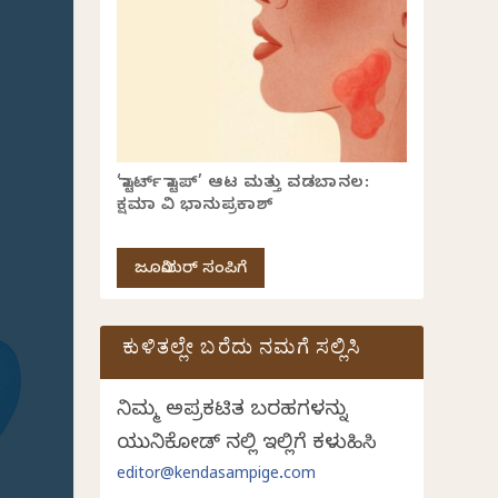
‘ಸ್ಟಾರ್ಟ್ ಸ್ಟಾಪ್’ ಆಟ ಮತ್ತು ವಡಬಾನಲ:
ಕ್ಷಮಾ ವಿ ಭಾನುಪ್ರಕಾಶ್
ಜೂನಿಯರ್ ಸಂಪಿಗೆ
ಕುಳಿತಲ್ಲೇ ಬರೆದು ನಮಗೆ ಸಲ್ಲಿಸಿ
ನಿಮ್ಮ ಅಪ್ರಕಟಿತ ಬರಹಗಳನ್ನು
ಯುನಿಕೋಡ್ ನಲ್ಲಿ ಇಲ್ಲಿಗೆ ಕಳುಹಿಸಿ
editor@kendasampige.com