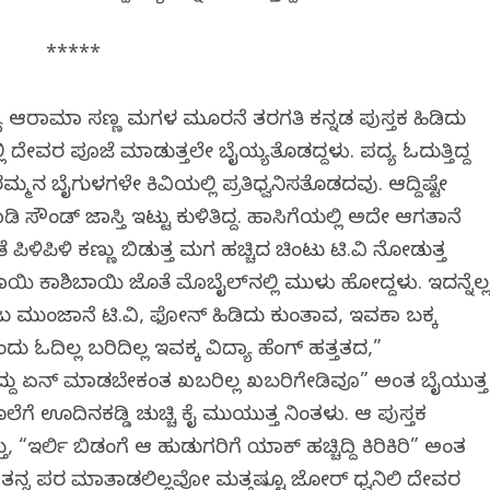
*****
್ಯಾ ಆರಾಮಾಗಿ ಸಣ್ಣ ಮಗಳ ಮೂರನೆ ತರಗತಿ ಕನ್ನಡ ಪುಸ್ತಕ ಹಿಡಿದು
ಿ ದೇವರ ಪೂಜೆ ಮಾಡುತ್ತಲೇ ಬೈಯ್ಯತೊಡಗಿದ್ದಳು. ಪದ್ಯ ಓದುತ್ತಿದ್ದ
ನ ಬೈಗುಳಗಳೇ ಕಿವಿಯಲ್ಲಿ ಪ್ರತಿಧ್ವನಿಸತೊಡಗಿದವು. ಆಗಿದ್ದಿಷ್ಟೇ
ಸೌಂಡ್ ಜಾಸ್ತಿ ಇಟ್ಟು ಕುಳಿತಿದ್ದ. ಹಾಸಿಗೆಯಲ್ಲಿ ಅದೇ ಆಗತಾನೆ
ಿಳಿಪಿಳಿ ಕಣ್ಣು ಬಿಡುತ್ತ ಮಗ ಹಚ್ಚಿದ ಚಿಂಟು ಟಿ.ವಿ ನೋಡುತ್ತ
ಾಯಿ ಕಾಶಿಬಾಯಿ ಜೊತೆ ಮೊಬೈಲ್‌ನಲ್ಲಿ ಮುಳುಗಿ ಹೋಗಿದ್ದಳು. ಇದನ್ನೆಲ್
ಮುಂಜಾನೆ ಟಿ.ವಿ, ಫೋನ್ ಹಿಡಿದು ಕುಂತಾವ, ಇವಕಾ ಬಕ್ಕ
ು ಓದಿಲ್ಲ ಬರಿದಿಲ್ಲ ಇವಕ್ಕ ವಿದ್ಯಾ ಹೆಂಗ್ ಹತ್ತತದ,”
್ದು ಏನ್ ಮಾಡಬೇಕಂತ ಖಬರಿಲ್ಲ ಖಬರಿಗೇಡಿವೂ” ಅಂತ ಬೈಯುತ್ತ
ಊದಿನಕಡ್ಡಿ ಚುಚ್ಚಿ ಕೈ ಮುಗಿಯುತ್ತ ನಿಂತಳು. ಆ ಪುಸ್ತಕ
, “ಇರ್ಲಿ ಬಿಡಂಗೆ ಆ ಹುಡುಗರಿಗೆ ಯಾಕ್ ಹಚ್ಚಿದ್ದಿ ಕಿರಿಕಿರಿ” ಅಂತ
್ನ ಪರ ಮಾತಾಡಲಿಲ್ಲವೋ ಮತ್ತಷ್ಟೂ ಜೋರ್ ಧ್ವನಿಲಿ ದೇವರ