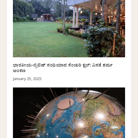
ಭಾರತೀಯ-ಬ್ರಿಟಿಷ್ ಸಂಧಿಯಾದ ಸೆಂಚುರಿ ಕ್ಲಬ್: ವಿನತೆ ಶರ್ಮ
ಅಂಕಣ
January 25, 2025