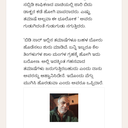
ಸಬ್ಸಿಡಿ ಕಾಫಿಕಣದ ಪಾಚಿಯಲ್ಲಿ ಜಾರಿ ಬಿದ್ದು
ಡಾಕ್ಟರ ಕಡೆ ಹೋಗಿ ಪಾಪರಾದರು. ಎಷ್ಟು
ತಮಾಷೆ ಅಲ್ಲವಾ ಈ ಭೂಲೋಕ ’ ಅವರು
ಗುಡುಗಿದಂತೆ ಗುಡುಗುಡು ನಗುತ್ತಿದ್ದರು.
‘ಬಿಡಿ ಸಾರ್ ಇಲ್ಲಿನ ತಮಾಷೆಗಳೂ ಬಹಳ ಬೋರು
ಹೊಡೆಸಲು ಶುರು ಮಾಡಿವೆ. ಬನ್ನಿ ಇಬ್ಬರೂ ಕೆಲ
ತಿಂಗಳುಗಳ ಕಾಲ ಮಂಗಳ ಗ್ರಹಕ್ಕೆ ಹೋಗಿ ಇದ್ದು
ಬರೋಣ. ಅಲ್ಲಿ ಇದಕ್ಕಿಂತ ಗಹನವಾದ
ತಮಾಷೆಗಳು ಜರುಗುತ್ತಿರಬಹುದು ಎಂದು ನಾನು
ಅವರನ್ನು ಆಹ್ವಾನಿಸಿದ್ದೇನೆ. ಇದೊಂದು ಪೆಗ್ಗು
ಮುಗಿಸಿ ಹೊರಡುವಾ ಎಂದು ಅವರೂ ಒಪ್ಪಿದ್ದಾರೆ.