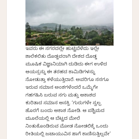
ಇವರು ಈ ನಗರದಲ್ಲೇ ಹುಟ್ಟಿಬೆಳೆದು ಇಲ್ಲೇ
ಶಾಲೆಕಲಿತು ದೊಡ್ಡವರಾಗಿ ದೇಶದ ದೊಡ್ಡ
ಮೂಷಿಕ ವಿಜ್ಞಾನಿಯಾಗಿ ದುಡಿದು ಈಗ ಉಳಿದ
ಆಯಸ್ಸನ್ನು ಈ ತರಹದ ಕಾಮಿಡಿಗಳನ್ನು
ನೋಡುತ್ತಾ ಕಳೆಯುತ್ತಿದ್ದಾರೆ. ಅವರಿಗೂ ನನಗೂ
ಇರುವ ಸಮಾನ ಅಂಶಗಳೆಂದರೆ ಒಮ್ಮೆಗೇ
ಗಹಗಹಿಸಿ ಬರುವ ನಗು ಮತ್ತು ಆಕಾಶದ
ಕುರಿತಾದ ಸಮಾನ ಆಸಕ್ತಿ. ‘ಗುರುಗಳೇ ಸ್ವಲ್ಪ
ಹೊರಗೆ ಬಂದು ಆಕಾಶ ನೋಡಿ. ಆ ಪಶ್ಚಿಮದ
ಮೂಲೆಯಲ್ಲಿ ಆ ಬೆಟ್ಟದ ಮೇಲೆ
ನಿಂತುಕೊಂಡಿರುವ ಮೋಡ ನೋಡಲಿಕ್ಕೆ ಒಂದು
ರೀತಿಯಲ್ಲಿ ಜಟಾಯುವಿನ ಹಾಗೆ ಕಾಣಿಸುತ್ತಿಲ್ಲವೇ’