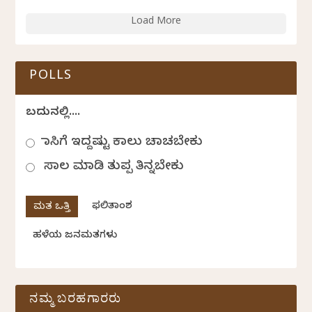
Load More
POLLS
ಬದುಕಿನಲ್ಲಿ....
ಹಾಸಿಗೆ ಇದ್ದಷ್ಟು ಕಾಲು ಚಾಚಬೇಕು
ಸಾಲ ಮಾಡಿ ತುಪ್ಪ ತಿನ್ನಬೇಕು
ಫಲಿತಾಂಶ
ಹಳೆಯ ಜನಮತಗಳು
ನಮ್ಮ ಬರಹಗಾರರು