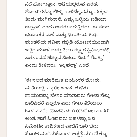
ನಿದ್ದೆ ಹೋಗುತ್ತೇನೆ. ಅಡಿಯಲ್ಲಿರುವ ಎರಡು
ಹೋಳುಗಳನ್ನು ಬಿಟ್ಟು ಉಳಿದೆಲ್ಲವನ್ನೂ ಮಕ್ಕಳು
ತಿಂದು ಮುಗಿಸುತ್ತಾರೆ. ಎಷ್ಟು ಒಳ್ಳೆಯ ಐಡಿಯಾ
ಅಲ್ಲವಾ’ ಎಂದು ಅವರು ನಗುತ್ತಿದ್ದರು. ‘ಈ ಸಲದ
ಭಯಂಕರ ಮಳೆ ಮತ್ತು ಭಾರತೀಯ ಕಾಫಿ
ಮಂಡಳಿಯ ನವೀನ ಸಬ್ಸಿಡಿ ಯೋಜನೆಯಿಂದಾಗಿ
ಇಲ್ಲಿನ ಮೂಳೆ ಮತ್ತು ಕೀಲು ತಜ್ಞ್ನರ ಕ್ಲಿನಿಕ್ಕುಗಳಲ್ಲಿ
ಜನಸಂದಣಿ ಹೆಚ್ಚಾದ ವಿಷಯ ನಿಮಗೆ ಗೊತ್ತಾ’
ಎಂದು ಕೇಳಿದರು. ‘ಇಲ್ಲವಲ್ಲಾ’ ಎಂದೆ.
‘ಈ ಸಲದ ಮಾರಿಮಳೆ ಭಯಂಕರ ಬೋರು.
ಮನೆಯಲ್ಲಿ ಒಬ್ಬರೇ ಕುಳಿತು ಕುಳಿತು
ಸಾಯುವಷ್ಟು ಬೇಸರ.ಯಾರಾದರು ಗೇಟಿನ ಬೆಲ್ಲು
ಬಾರಿಸಿದರೆ ಎಲ್ಲರೂ ಎದ್ದು ಗೇಟು ತೆರೆಯಲು
ಓಡುವವರೇ. ಮಾತನಾಡಲು ಯಾರೋ ಬಂದರು
ಅಂತ. ಹಾಗೆ ಓಡಿದವರು ಬಹಳಷ್ಟು ಜನ
ಸಿಮೆಂಟಿನ ಕಾಫಿಕಣದ ಪಾಚಿಗೆ ಜಾರಿ ಬಿದ್ದು
ಸೊಂಟ ಮುರಿದುಕೊಂಡು ಆಸ್ಪತ್ರೆ ಮುಂದೆ ಕ್ಯೂ