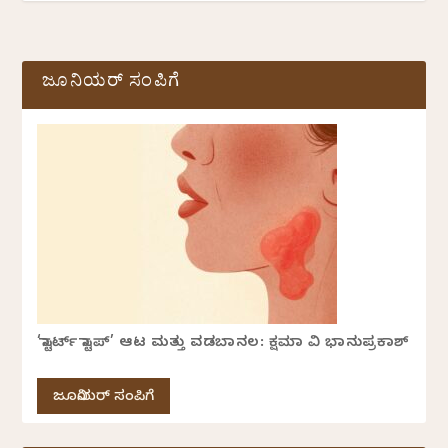
ಜೂನಿಯರ್ ಸಂಪಿಗೆ
‘ಸ್ಟಾರ್ಟ್ ಸ್ಟಾಪ್’ ಆಟ ಮತ್ತು ವಡಬಾನಲ: ಕ್ಷಮಾ ವಿ ಭಾನುಪ್ರಕಾಶ್
ಜೂನಿಯರ್ ಸಂಪಿಗೆ