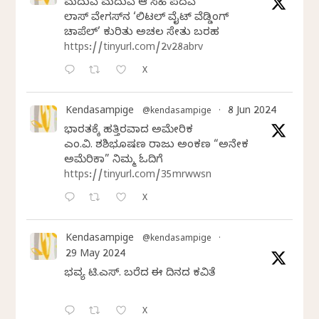
ಮದುವೆ ಮದುವೆ ಆ ಸಿಹಿ ಪದವೆ
ಲಾಸ್‌ ವೇಗಸ್‌ನ ‘ಲಿಟಲ್ ವೈಟ್ ವೆಡ್ಡಿಂಗ್
ಚಾಪೆಲ್’ ಕುರಿತು ಅಚಲ ಸೇತು ಬರಹ
https://tinyurl.com/2v28abrv
X
Kendasampige
8 Jun 2024
@kendasampige
·
ಭಾರತಕ್ಕೆ ಹತ್ತಿರವಾದ ಅಮೇರಿಕ
ಎಂ.ವಿ. ಶಶಿಭೂಷಣ ರಾಜು ಅಂಕಣ “ಅನೇಕ
ಅಮೆರಿಕಾ” ನಿಮ್ಮ ಓದಿಗೆ
https://tinyurl.com/35mrwwsn
X
Kendasampige
@kendasampige
·
29 May 2024
ಭವ್ಯ ಟಿ.ಎಸ್. ಬರೆದ ಈ ದಿನದ ಕವಿತೆ
X