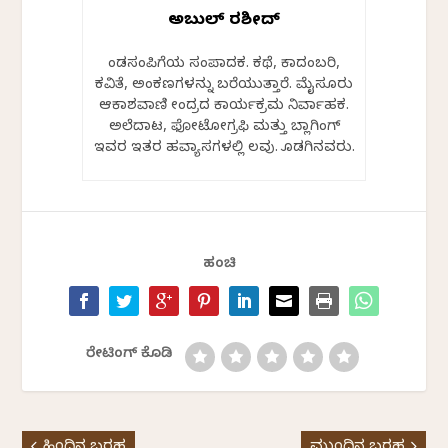
ಅಬ್ದುಲ್ ರಶೀದ್
ಕೆಂಡಸಂಪಿಗೆಯ ಸಂಪಾದಕ. ಕಥೆ, ಕಾದಂಬರಿ,
ಕವಿತೆ, ಅಂಕಣಗಳನ್ನು ಬರೆಯುತ್ತಾರೆ. ಮೈಸೂರು
ಆಕಾಶವಾಣಿ ಕೇಂದ್ರದ ಕಾರ್ಯಕ್ರಮ ನಿರ್ವಾಹಕ.
ಅಲೆದಾಟ, ಫೋಟೋಗ್ರಫಿ ಮತ್ತು ಬ್ಲಾಗಿಂಗ್
ಇವರ ಇತರ ಹವ್ಯಾಸಗಳಲ್ಲಿ ಕೆಲವು. ಕೊಡಗಿನವರು.
ಹಂಚಿ
ರೇಟಿಂಗ್ ಕೊಡಿ
ಹಿಂದಿನ ಬರಹ
ಮುಂದಿನ ಬರಹ