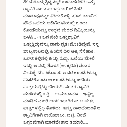
ತೆಗೆದುಕೊಳ್ಳುತ್ತಿದ್ದವಲ್ಲ!! ಉದಾಹರಣೆಗೆ ಒತ್ತು
ಶ್ಯಾವಿಗೆ ಎಂಬ ಸಾಂಪ್ರದಾಯಿಕ ತಿಂಡಿ
ಮಾಡುವುದನ್ನೇ ತೆಗೆದುಕೊಳ್ಳಿ. ಹೊಗೆ ತುಂಬಿದ
ಸೌದೆ ಒಲೆಯ ಅಡಿಗೆಮನೆಯಲ್ಲಿ ಒಂದು
ಕೋಣೆಯಷ್ಟು ಉದ್ದದ ಮರದ ದಿಮ್ಮಿಯನ್ನು
ಬಳಸಿ 3-4 ಜನ ಸೇರಿ ಒತ್ತುಶ್ಯಾವಿಗೆ
ಒತ್ತುತ್ತಿದ್ದುದನ್ನು ನಾನು ಸ್ವತಃ ನೋಡಿದ್ದೇನೆ, ನನ್ನ
ಬಾಲ್ಯಕಾಲದಲ್ಲಿ. ಹಿಂದಿನ ದಿನ ಅಕ್ಕಿ ನೆನೆಹಾಕಿ,
ಒರಳುಕಲ್ಲಿನಲ್ಲಿ ಹಿಟ್ಟು ರುಬ್ಬಿ, ಒಲೆಯ ಮೇಲೆ
ಇಟ್ಟು ಅದನ್ನು ತೊಳಸಿ(ಉಕ್ಕರಿಸಿ) ನಂತರ
ನೀರುಕೈ ಮಾಡಿಕೊಂಡು ಅದರ ಉಂಡೆಗಳನ್ನು
ಮಾಡಿಕೊಂಡು ಆ ಉಂಡೆಗಳನ್ನು ಹಬೆಯ
ಪಾತ್ರೆಯಲ್ಲಿಟ್ಟು ಬೇಯಿಸಿ, ನಂತರ ಶ್ಯಾವಿಗೆ
ಮಣೆಯಲ್ಲಿ ಒತ್ತಿ … ರಾಮಾರಾಮಾ…. ಇಷ್ಟೆಲ್ಲ
ಮಾಡಿದ ಮೇಲೆ ಅಂಟಂಟಾಗಿರುವ ಆ ಮಣೆ,
ಪಾತ್ರೆಗಳನ್ನೆಲ್ಲ ತೊಳೆದು, ಇಷ್ಟು ಸಾಲದೆಂಬಂತೆ ಆ
ಶ್ಯಾವಿಗೆಗಾಗಿ ಕಾಯಿಹಾಲು, ಚಟ್ನಿ, ನಿಂಬೆ
ಒಗ್ಗರಣೆಗಾಗಿ ಮಾಡಬೇಕಾದ ತಯಾರಿ…..