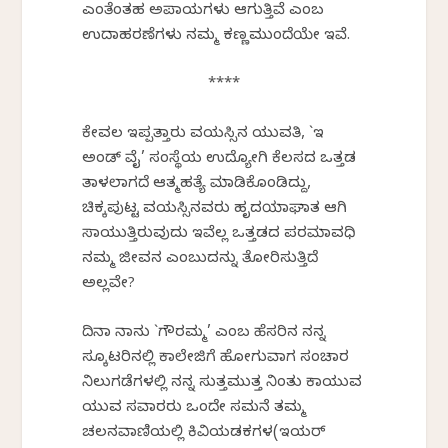
ಎಂತೆಂತಹ ಅಪಾಯಗಳು ಆಗುತ್ತಿವೆ ಎಂಬ
ಉದಾಹರಣೆಗಳು ನಮ್ಮ ಕಣ್ಣಮುಂದೆಯೇ ಇವೆ.
****
ಕೇವಲ ಇಪ್ಪತ್ತಾರು ವಯಸ್ಸಿನ ಯುವತಿ, `ಇ
ಅಂಡ್ ವೈ’ ಸಂಸ್ಥೆಯ ಉದ್ಯೋಗಿ ಕೆಲಸದ ಒತ್ತಡ
ತಾಳಲಾಗದೆ ಆತ್ಮಹತ್ಯೆ ಮಾಡಿಕೊಂಡಿದ್ದು,
ಚಿಕ್ಕಪುಟ್ಟ ವಯಸ್ಸಿನವರು ಹೃದಯಾಘಾತ ಆಗಿ
ಸಾಯುತ್ತಿರುವುದು ಇವೆಲ್ಲ ಒತ್ತಡದ ಪರಮಾವಧಿ
ನಮ್ಮ ಜೀವನ ಎಂಬುದನ್ನು ತೋರಿಸುತ್ತಿದೆ
ಅಲ್ಲವೇ?
ದಿನಾ ನಾನು `ಗೌರಮ್ಮ’ ಎಂಬ ಹೆಸರಿನ ನನ್ನ
ಸ್ಕೂಟರಿನಲ್ಲಿ ಕಾಲೇಜಿಗೆ ಹೋಗುವಾಗ ಸಂಚಾರ
ನಿಲುಗಡೆಗಳಲ್ಲಿ ನನ್ನ ಸುತ್ತಮುತ್ತ ನಿಂತು ಕಾಯುವ
ಯುವ ಸವಾರರು ಒಂದೇ ಸಮನೆ ತಮ್ಮ
ಚಲನವಾಣಿಯಲ್ಲಿ ಕಿವಿಯಡಕಗಳ(ಇಯರ್