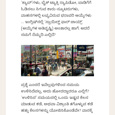
`ಕ್ಯಾಬ್’ಗಳು, ಬೈಕ್ ಟ್ಯಾಕ್ಸಿ ರ‍್ಯಾಪಿಡೋ, ಬಾಡಿಗೆಗೆ
ಓಡಿಸಲು ಸಿಗುವ ಕಾರು-ಸ್ಕೂಟರುಗಳು,
ವಾಹನಗಳಲ್ಲಿ ಲಭ್ಯವಿರುವ ಥರಾವರಿ ಆಯ್ಕೆಗಳು
… ಇಂಗ್ಲಿಷ್‌ನಲ್ಲಿ `ಸ್ಪಾಯಿಲ್ಟ್ ಫಾರ್ ಚಾಯ್ಸ್ʼ
(ಆಯ್ಕೆಗಳ ಅತಿವೃಷ್ಟಿ) ಅಂತಾರಲ್ಲ ಹಾಗೆ. ಆದರೆ
ನಮಗೆ ನೆಮ್ಮದಿ ಎಲ್ಲಿದೆ?
ಪ್ರಶ್ನೆ ಎಂದರೆ ಇವೆಲ್ಲವುಗಳಿಂದ ಸಮಯ
ಉಳಿಸಿದೆವಲ್ಲ, ಅದು ಹೋದದ್ದಾದರೂ ಎಲ್ಲಿಗೆ?
`ಉಳಿಸಿದ’ ಸಮಯದಲ್ಲಿ ಒಂದು ಇಷ್ಟದ ಕೆಲಸ
ಮಾಡುವ ಕಡೆ, ಅಥವಾ ವಿಶ್ರಾಂತಿ ತಗೊಳ್ಳುವ ಕಡೆ
ಹತ್ತು ಕೆಲಸಗಳನ್ನು ಯೋಜಿಸಿಕೊಂಡೆವೇ? ವಾರಕ್ಕೆ