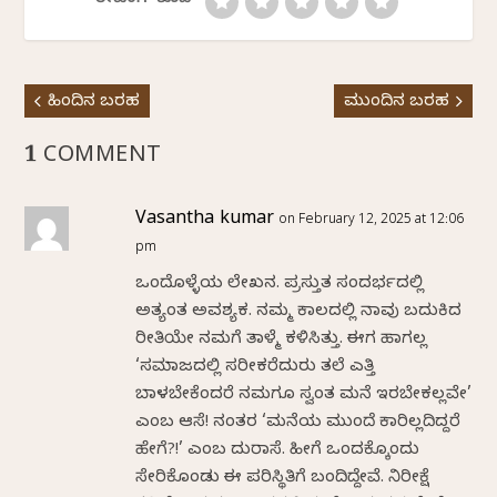
ರೇಟಿಂಗ್ ಕೊಡಿ
ಹಿಂದಿನ ಬರಹ
ಮುಂದಿನ ಬರಹ
1 COMMENT
Vasantha kumar
on February 12, 2025 at 12:06
pm
ಒಂದೊಳ್ಳೆಯ ಲೇಖನ. ಪ್ರಸ್ತುತ ಸಂದರ್ಭದಲ್ಲಿ
ಅತ್ಯಂತ ಅವಶ್ಯಕ. ನಮ್ಮ ಕಾಲದಲ್ಲಿ ನಾವು ಬದುಕಿದ
ರೀತಿಯೇ ನಮಗೆ ತಾಳ್ಮೆ ಕಳಿಸಿತ್ತು. ಈಗ ಹಾಗಲ್ಲ
‘ಸಮಾಜದಲ್ಲಿ ಸರೀಕರೆದುರು ತಲೆ ಎತ್ತಿ
ಬಾಳಬೇಕೆಂದರೆ ನಮಗೂ ಸ್ವಂತ ಮನೆ ಇರಬೇಕಲ್ಲವೇ’
ಎಂಬ ಆಸೆ! ನಂತರ ‘ಮನೆಯ ಮುಂದೆ ಕಾರಿಲ್ಲದಿದ್ದರೆ
ಹೇಗೆ?!’ ಎಂಬ ದುರಾಸೆ. ಹೀಗೆ ಒಂದಕ್ಕೊಂದು
ಸೇರಿಕೊಂಡು ಈ ಪರಿಸ್ಥಿತಿಗೆ ಬಂದಿದ್ದೇವೆ. ನಿರೀಕ್ಷೆ