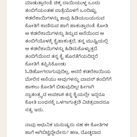
ಮಾಡುತ್ತಾರಂತೆ. ಚಿಕ್ಕ ಬಾಯಿಯುಳ್ಳ ಒಂದು
ತಂಬಿಗೆಯಂತಹ ಪಾತ್ರೆಯೊಳಗೆ ಒಂದಿಷ್ಟು
ಕಡಲೆಕಾಯಿಗಳನ್ನು ತಾವು ಹಿಡಿಯಬಯಸುವ
ಕೋತಿಗೆ ಕಾಣಿಸುವ ಹಾಗೆ ಹಾಕುತ್ತಾರಂತೆ. ಕೋತಿ
ಆ ಕಡಲೆಕಾಯಿಗಳನ್ನು ತಿನ್ನುವ ಆಸೆಯಿಂದ ಆ
ತಂಬಿಗೆಯೊಳಕ್ಕೆ ಕೈಹಾಕುತ್ತದೆ, ತನ್ನ ಮುಷ್ಟಿಯಲ್ಲಿ
ಆ ಕಡಲೆಕಾಯಿಗಳನ್ನು ಹಿಡಿದುಕೊಳ್ಳುತ್ತದೆ.
ತಂಬಿಗೆಯಿಂದ ತನ್ನ ಕೈ ಹೊರತೆಗೆಯದಿದ್ದರೆ
ಕೋತಿಗೆ ತಪ್ಪಿಸಿಕೊಂಡು
ಓಡಿಹೋಗಲಾಗುವುದಿಲ್ಲ, ಆದರೆ ಕಡಲೆಕಾಯಿಯ
ಮೇಲಿನ ಆಸೆಯು ಅವುಗಳನ್ನು ವಾಪಸ್ ತಂಬಿಗೆಗೆ
ಹಾಕಲು ಕೋತಿಗೆ ಬಿಡುವುದಿಲ್ಲ! ಹೀಗಾಗಿ
ಸ್ವಾತಂತ್ರ್ಯದ ಅವಕಾಶ ತನ್ನ ಕೈಯಲ್ಲೇ ಇದ್ದರೂ
ಕೋತಿ ಬಂಧನಕ್ಕೆ ಒಳಗಾಗುತ್ತದೆ! ವಿಚಿತ್ರವಾದರೂ
ಸತ್ಯ ಇದು.
ನಾವು ಆಧುನಿಕ ಮನುಷ್ಯರು ಸಹ ಈ ಕೋತಿಗಳ
ಹಾಗೆ ಆಗಿಬಿಟ್ಟಿದ್ದೇವೇನು? ಹಣ, ದೊಡ್ಡದಾದ