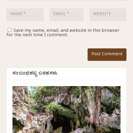
Save my name, email, and website in this browser
for the next time I comment.
ಸಂಬಂಧಪಟ್ಟ ಬರಹಗಳು