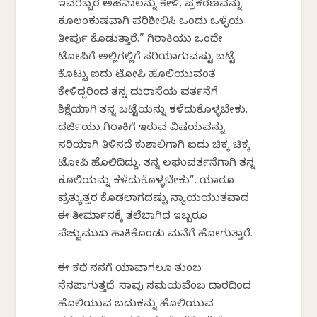
ಇವರಿಬ್ಬರ ಅಹವಾಲನ್ನು ಕೇಳಿ, ಪ್ರಕರಣವನ್ನು
ಕೂಲಂಕುಷವಾಗಿ ಪರಿಶೀಲಿಸಿ ಒಂದು ಒಳ್ಳೆಯ
ತೀರ್ಪು ಕೊಡುತ್ತಾರೆ.” ಗಿರಾಕಿಯು ಒಂದೇ
ಟೋಪಿಗೆ ಅಲ್ಲಿಗಲ್ಲಿಗೆ ಸರಿಯಾಗುವಷ್ಟು ಬಟ್ಟೆ
ಕೊಟ್ಟು ಐದು ಟೋಪಿ ಹೊಲಿಯುವಂತೆ
ಕೇಳಿದ್ದರಿಂದ ತನ್ನ ದುರಾಸೆಯ ವರ್ತನೆಗೆ
ಶಿಕ್ಷೆಯಾಗಿ ತನ್ನ ಬಟ್ಟೆಯನ್ನು ಕಳೆದುಕೊಳ್ಳಬೇಕು.
ದರ್ಜಿಯು ಗಿರಾಕಿಗೆ ಇರುವ ವಿಷಯವನ್ನು
ಸರಿಯಾಗಿ ತಿಳಿಸದೆ ಕುಶಾಲಿಗಾಗಿ ಐದು ಚಿಕ್ಕ ಚಿಕ್ಕ
ಟೋಪಿ ಹೊಲಿದಿದ್ದು, ತನ್ನ ಲಘುವರ್ತನೆಗಾಗಿ ತನ್ನ
ಕೂಲಿಯನ್ನು ಕಳೆದುಕೊಳ್ಳಬೇಕು”. ಯಾರೂ
ಪ್ರತ್ಯುತ್ತರ ಕೊಡಲಾಗದಷ್ಟು ನ್ಯಾಯಯುತವಾದ
ಈ ತೀರ್ಮಾನಕ್ಕೆ ತಲೆಬಾಗಿದ ಇಬ್ಬರೂ
ಪೆಚ್ಚುಮುಖ ಹಾಕಿಕೊಂಡು ಮನೆಗೆ ಹೋಗುತ್ತಾರೆ.
ಈ ಕಥೆ ನನಗೆ ಯಾವಾಗಲೂ ತುಂಬ
ನೆನಪಾಗುತ್ತದೆ. ನಾವು ಸಮಯವೆಂಬ ದಾರದಿಂದ
ಹೊಲಿಯುವ ಬದುಕನ್ನು ಹೊಲಿಯುವ