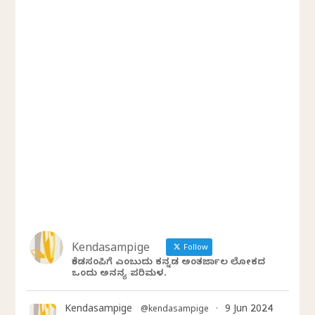
Kendasampige
Follow
ಕೆಂಡಸಂಪಿಗೆ ಎಂಬುದು ಕನ್ನಡ ಅಂತರ್ಜಾಲ ಲೋಕದ
ಒಂದು ಅನನ್ಯ ಪರಿಮಳ.
Kendasampige
9 Jun 2024
@kendasampige
·