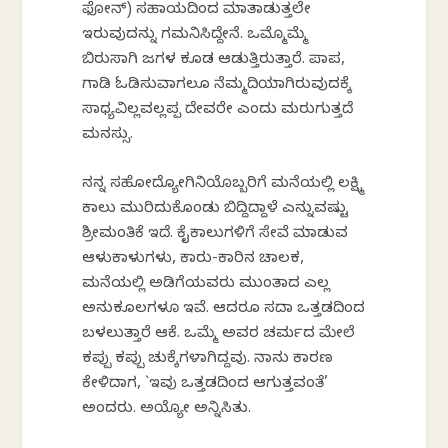
ಫೋನ್) ಸಹಾಯದಿಂದ ಮಾತಾಡುತ್ತಲೇ
ಇರುವುದನ್ನು ಗಮನಿಸಿದ್ದೇನೆ. ಒಮ್ಮೊಮ್ಮೆ
ಬಿರುಸಾಗಿ ಜಗಳ ಕೂಡ ಆಡುತ್ತಿರುತ್ತಾರೆ. ಪಾಪ,
ಗಾಡಿ ಓಡಿಸುವಾಗಲೂ ನೆಮ್ಮದಿಯಾಗಿರುವುದಕ್ಕೆ
ಸಾಧ್ಯವಿಲ್ಲವಲ್ಲಪ್ಪ ದೇವರೇ ಎಂದು ಮರುಗುತ್ತದೆ
ಮನಸ್ಸು.
ನನ್ನ ಸಹೋದ್ಯೋಗಿನಿಯೊಬ್ಬರಿಗೆ ಮನೆಯಲ್ಲಿ ಲಕ್ಷ್ಮಿ
ಕಾಲು ಮುರಿದುಕೊಂಡು ಬಿದ್ದಿದ್ದಾಳೆ ಎನ್ನುವಷ್ಟು
ಶ್ರೀಮಂತಿಕೆ ಇದೆ. ಕೈಕಾಲುಗಳಿಗೆ ಸೇವೆ ಮಾಡುವ
ಆಳುಕಾಳುಗಳು, ಕಾರು-ಕಾರಿನ ಚಾಲಕ,
ಮನೆಯಲ್ಲಿ ಅಡಿಗೆಯವರು ಮುಂತಾದ ಎಲ್ಲ
ಅನುಕೂಲಗಳೂ ಇವೆ. ಆದರೂ ಸದಾ ಒತ್ತಡದಿಂದ
ಬಳಲುತ್ತಾರೆ ಆಕೆ. ಒಮ್ಮೆ ಅವರ ಚರ್ಮದ ಮೇಲೆ
ಕಪ್ಪು ಕಪ್ಪು ಚುಕ್ಕೆಗಳಾಗಿದ್ದವು. ನಾನು ಕಾರಣ
ಕೇಳಿದಾಗ, `ಇವು ಒತ್ತಡದಿಂದ ಆಗುತ್ತವಂತೆ’
ಅಂದರು. ಅಯ್ಯೋ ಅನ್ನಿಸಿತು.