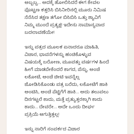
ಅಬ್ಬಬ್ಬ… ಅದಕ್ಕೆ ಹೋಲಿಸಿದರೆ ಈಗ ಕೇವಲ
ಪೊಟ್ಟಣ ಕತ್ತರಿಸಿ ಬಿಸಿನೀರಿನಲ್ಲಿ ಮೂರು ನಿಮಿಷ
ನೆನೆಸಿದ ತಕ್ಷಣ ತಗೋ ಬಿಸಿಬಿಸಿ ಒತ್ತು ಶ್ಯಾವಿಗೆ
ನಿಮ್ಮ ಮುಂದೆ ಪ್ರತ್ಯಕ್ಷ! ಇದೇನು ಸಾಮಾನ್ಯವಾದ
ಬದಲಾವಣೆಯೇ!
ಇನ್ನು ಪತ್ರದ ಮೂಲಕ ಏನಾದರೂ ಮಾಹಿತಿ,
ವಿಚಾರ, ಭಾವನೆಗಳನ್ನು ಹಂಚಿಕೊಳ್ಳುವ
ವಿಷಯಕ್ಕೆ ಬರೋಣ, ಮೂವತ್ತು ವರ್ಷಗಳ ಹಿಂದೆ
ಹೀಗೆ ಮಾಡಬೇಕೆಂದರೆ ಕಾಗದ, ಪೆನ್ನು, ಅಂಚೆ
ಲಕೋಟೆ, ಅಂಚೆ ಚೀಟಿ ಇವನ್ನೆಲ್ಲ
ಜೋಡಿಸಿಕೊಂಡು ಪತ್ರ ಬರೆದು, ಲಕೋಟೆಗೆ ಹಾಕಿ
ಅಂಟಿಸಿ, ಅಂಚೆ ಪೆಟ್ಟಿಗೆಗೆ ಹಾಕಿ… ಅದು ತಲುಪಲು
ದಿನಗಟ್ಟಲೆ ಕಾದು, ಮತ್ತೆ ಪ್ರತ್ಯುತ್ತರಕ್ಕಾಗಿ ಕಾದು
ಕಾದು… ದೇವರೇ… ಅದೇ ಒಂದು ದೀರ್ಘ
ಪ್ರಕ್ರಿಯೆ ಆಗುತ್ತಿತ್ತಲ್ಲ!
ಇನ್ನು ಸಾರಿಗೆ ಸಂಪರ್ಕದ ವಿಚಾರ