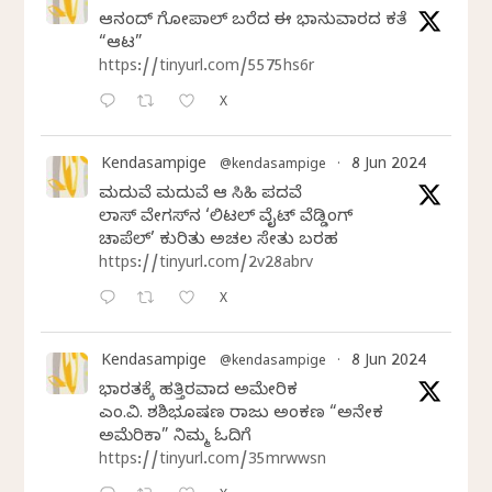
ಆನಂದ್‌ ಗೋಪಾಲ್‌ ಬರೆದ ಈ ಭಾನುವಾರದ ಕತೆ
“ಆಟ”
https://tinyurl.com/5575hs6r
X
Kendasampige
8 Jun 2024
@kendasampige
·
ಮದುವೆ ಮದುವೆ ಆ ಸಿಹಿ ಪದವೆ
ಲಾಸ್‌ ವೇಗಸ್‌ನ ‘ಲಿಟಲ್ ವೈಟ್ ವೆಡ್ಡಿಂಗ್
ಚಾಪೆಲ್’ ಕುರಿತು ಅಚಲ ಸೇತು ಬರಹ
https://tinyurl.com/2v28abrv
X
Kendasampige
8 Jun 2024
@kendasampige
·
ಭಾರತಕ್ಕೆ ಹತ್ತಿರವಾದ ಅಮೇರಿಕ
ಎಂ.ವಿ. ಶಶಿಭೂಷಣ ರಾಜು ಅಂಕಣ “ಅನೇಕ
ಅಮೆರಿಕಾ” ನಿಮ್ಮ ಓದಿಗೆ
https://tinyurl.com/35mrwwsn