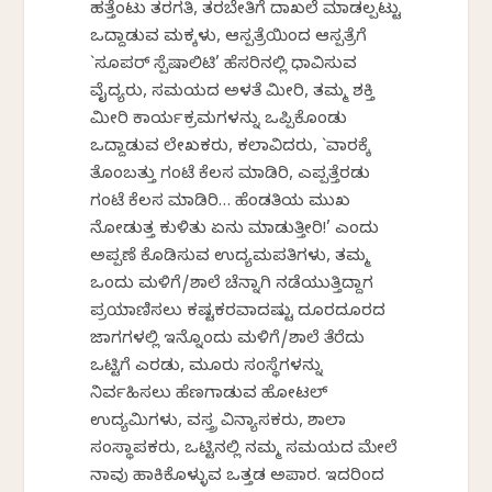
ಹತ್ತೆಂಟು ತರಗತಿ, ತರಬೇತಿಗೆ ದಾಖಲೆ ಮಾಡಲ್ಪಟ್ಟು
ಒದ್ದಾಡುವ ಮಕ್ಕಳು, ಆಸ್ಪತ್ರೆಯಿಂದ ಆಸ್ಪತ್ರೆಗೆ
`ಸೂಪರ್ ಸ್ಪೆಷಾಲಿಟಿ’ ಹೆಸರಿನಲ್ಲಿ ಧಾವಿಸುವ
ವೈದ್ಯರು, ಸಮಯದ ಅಳತೆ ಮೀರಿ, ತಮ್ಮ ಶಕ್ತಿ
ಮೀರಿ ಕಾರ್ಯಕ್ರಮಗಳನ್ನು ಒಪ್ಪಿಕೊಂಡು
ಒದ್ದಾಡುವ ಲೇಖಕರು, ಕಲಾವಿದರು, `ವಾರಕ್ಕೆ
ತೊಂಬತ್ತು ಗಂಟೆ ಕೆಲಸ ಮಾಡಿರಿ, ಎಪ್ಪತ್ತೆರಡು
ಗಂಟೆ ಕೆಲಸ ಮಾಡಿರಿ… ಹೆಂಡತಿಯ ಮುಖ
ನೋಡುತ್ತ ಕುಳಿತು ಏನು ಮಾಡುತ್ತೀರಿ!’ ಎಂದು
ಅಪ್ಪಣೆ ಕೊಡಿಸುವ ಉದ್ಯಮಪತಿಗಳು, ತಮ್ಮ
ಒಂದು ಮಳಿಗೆ/ಶಾಲೆ ಚೆನ್ನಾಗಿ ನಡೆಯುತ್ತಿದ್ದಾಗ
ಪ್ರಯಾಣಿಸಲು ಕಷ್ಟಕರವಾದಷ್ಟು ದೂರದೂರದ
ಜಾಗಗಳಲ್ಲಿ ಇನ್ನೊಂದು ಮಳಿಗೆ/ಶಾಲೆ ತೆರೆದು
ಒಟ್ಟಿಗೆ ಎರಡು, ಮೂರು ಸಂಸ್ಥೆಗಳನ್ನು
ನಿರ್ವಹಿಸಲು ಹೆಣಗಾಡುವ ಹೋಟಲ್
ಉದ್ಯಮಿಗಳು, ವಸ್ತ್ರ ವಿನ್ಯಾಸಕರು, ಶಾಲಾ
ಸಂಸ್ಥಾಪಕರು, ಒಟ್ಟಿನಲ್ಲಿ ನಮ್ಮ ಸಮಯದ ಮೇಲೆ
ನಾವು ಹಾಕಿಕೊಳ್ಳುವ ಒತ್ತಡ ಅಪಾರ. ಇದರಿಂದ