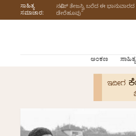
ಸಾಹಿತ್ಯ
ನವೀನ್‌ ತೇಜಸ್ವಿ ಬರೆದ ಈ ಭಾನುವಾರದ 
ಸಮಾಚಾರ:
ಡೇರೆಹೂವು”
ಅಂಕಣ
ಸಾಹಿತ್ಯ