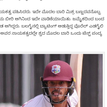
 ನಾಯಕತ್ವ ವಹಿಸಿದರು. ಇದೇ ಮೊದಲ ಬಾರಿ ಮಿಶ್ರ ಬಣ್ಣದವನೊಬ್ಬ
ಣಾಮ ಬೀರಿ ಆಗಿನಿಂದ ಇದೇ ವಾಡಿಕೆಯಾಯಿತು. ಜಮೈಕದಿಂದ ಬಂದ
 ಆಗಿದ್ದರು. ಬಲಗೈನಲ್ಲಿ ಬ್ಯಾಟಿಂಗ್ ಆಡುತ್ತಿದ್ದ ವೊರೆಲ್ ಎಡಗೈಲಿ
ಅವರ ನಾಯಕತ್ವದಲ್ಲೇ ವಿಶ್ವದ ಮೊದಲ ಬಾರಿ ಒಂದು ಟೆಸ್ಟ್ ಪಂದ್ಯ