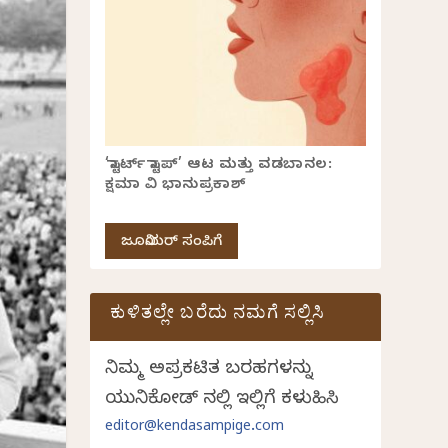
‘ಸ್ಟಾರ್ಟ್ ಸ್ಟಾಪ್’ ಆಟ ಮತ್ತು ವಡಬಾನಲ:
ಕ್ಷಮಾ ವಿ ಭಾನುಪ್ರಕಾಶ್
ಜೂನಿಯರ್ ಸಂಪಿಗೆ
ಕುಳಿತಲ್ಲೇ ಬರೆದು ನಮಗೆ ಸಲ್ಲಿಸಿ
ನಿಮ್ಮ ಅಪ್ರಕಟಿತ ಬರಹಗಳನ್ನು
ಯುನಿಕೋಡ್ ನಲ್ಲಿ ಇಲ್ಲಿಗೆ ಕಳುಹಿಸಿ
editor@kendasampige.com