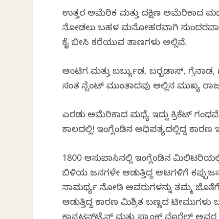
ಉತ್ತರ ಅಮೆರಿಕ ಮತ್ತು ದಕ್ಷಿಣ ಅಮೆರಿಕಾದ ಮಧ್ಯ
ನೋಡಲು ಬಹಳ ಮನೋಹರವಾಗಿ ಸುಂದರವಾದ ಸಮು
ಕೈ ಬೀಸಿ ಕರೆಯುವ ತಾಣಗಳು ಅಲ್ಲಿವೆ.
ಆಂಟಿಗ ಮತ್ತು ಬರ್ಬ್ಯುಡ, ಬರ‍್ಬಡಾಸ್, ಗ್ರೆ
ಸಂತ ವಿನ್ಸೆಂಟ್‌ ಮುಂತಾದವು ಅಲ್ಲಿನ ಮುಖ್ಯ ರಾಜ
ಎರಡು ಅಮೆರಿಕಾದ ಮಧ್ಯೆ ಇದ್ದು ಕ್ರಿಕೆಟ್ ಗಂಧವ
ಕಾಲದಲ್ಲಿ! ಇಂಗ್ಲೆಂಡಿನ ಅಧಿಪತ್ಯದಲ್ಲಿದ್ದ ಕಾರಣ ಇಲ
1800 ಆಸುಪಾಸಿನಲ್ಲಿ ಇಂಗ್ಲೆಂಡಿನ ಮಿಲಿಟರಿಯಲ
ಬಿಳಿಯ ಜನಗಳೇ ಆಡುತ್ತಿದ್ದ ಆಟಗಳಿಗೆ ಕಪ್ಪುಜನ
ಸಾಮರ್ಥ್ಯ ನೋಡಿ ಅವರುಗಳನ್ನು ತಮ್ಮ ಜೊತೆಗೆ 
ಆಡುತ್ತಿದ್ದ ಕಾರಣ ಮಿಶ್ರಿತ ಬಣ್ಣದ ಟೀಮುಗಳು ಬ
ಕಾನ್ಸಟನ್‌ಟೈನ್ ಮತ್ತು ಫ್ರಾಂಕ್ ವೊರೆಲ್ ಅ