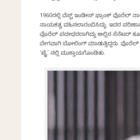
1960ರಲ್ಲಿ ವೆಸ್ಟ್ ಇಂಡೀಸ್ ಫ್ರಾಂಕ್ ವೊರೆಲ್
ನಾಯಕತ್ವ ವಹಿಸಲಾರಂಬಿಸಿದ್ದು. ಇದರ ಪರಿ
ವೊರೆಲ್ ಪದವೀಧರರಾಗಿದ್ದು ಅಲ್ಲಿನ ಸೆನೆಟರ್ ಕೂಡ
ವೇಗವಾಗಿ ಬೋಲಿಂಗ್ ಮಾಡುತ್ತಿದ್ದರು. ವೊರೆಲ್ 
‘ಟೈ’ ನಲ್ಲಿ ಮುಕ್ತಾಯಗೊಂಡಿತು.