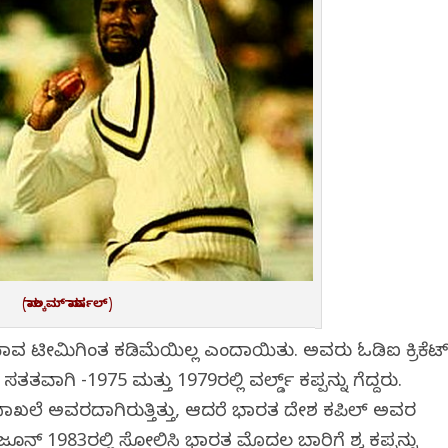
(ಮಾಲ್ಕಮ್ ಮಾರ್ಷಲ್)
ಾವ ಟೀಮಿಗಿಂತ ಕಡಿಮೆಯಿಲ್ಲ ಎಂದಾಯಿತು. ಅವರು ಓಡಿಐ ಕ್ರಿಕೆಟ
ವಾಗಿ -1975 ಮತ್ತು 1979ರಲ್ಲಿ ವರ್ಲ್ಡ್‌ ಕಪ್ಪನ್ನು ಗೆದ್ದರು.
ದ್ದ ದಾಖಲೆ ಅವರದಾಗಿರುತ್ತಿತ್ತು, ಆದರೆ ಭಾರತ ದೇಶ ಕಪಿಲ್ ಅವರ
ೂನ್ 1983ರಲ್ಲಿ ಸೋಲಿಸಿ ಭಾರತ ಮೊದಲ ಬಾರಿಗೆ ವಿಶ್ವ ಕಪ್ಪನ್ನು