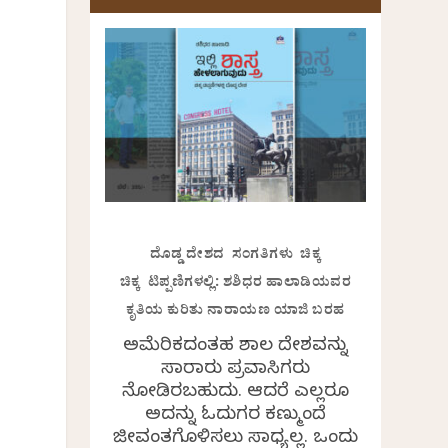
ದೊಡ್ಡ ದೇಶದ ಸಂಗತಿಗಳು ಚಿಕ್ಕ
ಚಿಕ್ಕ ಟಿಪ್ಪಣಿಗಳಲ್ಲಿ: ಶಶಿಧರ ಹಾಲಾಡಿಯವರ
ಕೃತಿಯ ಕುರಿತು ನಾರಾಯಣ ಯಾಜಿ ಬರಹ
ಅಮೆರಿಕದಂತಹ ವಿಶಾಲ ದೇಶವನ್ನು
ಸಾವಿರಾರು ಪ್ರವಾಸಿಗರು
ನೋಡಿರಬಹುದು. ಆದರೆ ಎಲ್ಲರೂ
ಅದನ್ನು ಓದುಗರ ಕಣ್ಮುಂದೆ
ಜೀವಂತಗೊಳಿಸಲು ಸಾಧ್ಯವಿಲ್ಲ. ಒಂದು