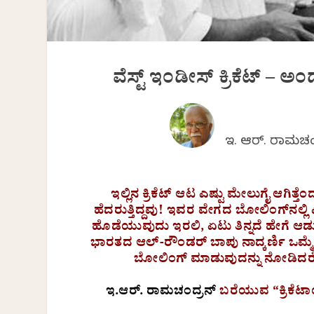
ವೆಸ್ಟ್ ಇಂಡೀಸ್ ಕ್ರಿಕೆಟ್ 
ಇ. ಆರ್. ರಾಮಚಂ
ಇಲ್ಲಿನ ಕ್ರಿಕೆಟ್ ಆಟ ಎಷ್ಟು ಮೇಲುಗೈ ಆಗಿತ್
ಹೆದರುತ್ತಿದ್ದವು! ಇವರ ವೇಗದ ಬೋಲಿಂಗ್‌ನಲ್ಲಿ ಎ
ಹೊಡೆಯುವುದು ಇರಲಿ, ಏಟು ತಿನ್ನದೆ ಹೇಗೆ ಆಡುವು
ಭಾರತದ ಆಲ್-ರೌಂಡರ್ ಬಾಪು ನಾದ್ಕರ್ಣಿ ಒಮ್ಮೆ 
ಬೋಲಿಂಗ್ ಮಾಡುವುದನ್ನು ನೋಡಿದರೆ 
ಇ.ಆರ್. ರಾಮಚಂದ್ರನ್
ಬರೆಯುವ “ಕ್ರಿಕೆ