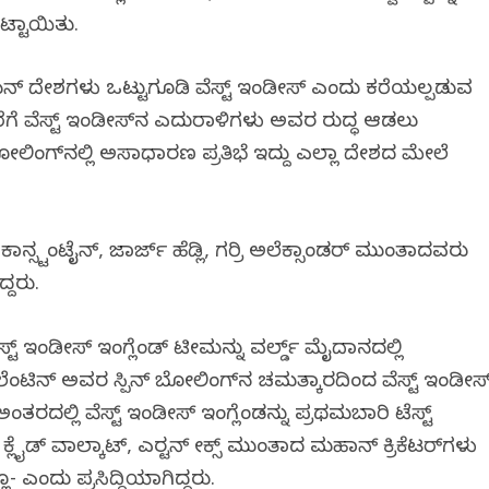
ೆಟ್ಟಾಯಿತು.
್ ದೇಶಗಳು ಒಟ್ಟುಗೂಡಿ ವೆಸ್ಟ್ ಇಂಡೀಸ್ ಎಂದು ಕರೆಯಲ್ಪಡುವ
 ವೆಸ್ಟ್ ಇಂಡೀಸ್‌ನ ಎದುರಾಳಿಗಳು ಅವರ ವಿರುದ್ಧ ಆಡಲು
ಬೋಲಿಂಗ್‌ನಲ್ಲಿ ಅಸಾಧಾರಣ ಪ್ರತಿಭೆ ಇದ್ದು ಎಲ್ಲಾ ದೇಶದ ಮೇಲೆ
ಕಾನ್ಸ್ಟಂಟೈನ್‌, ಜಾರ್ಜ್‌ ಹೆಡ್ಲಿ, ಗರ‍್ರಿ ಅಲೆಕ್ಸಾಂಡರ್ ಮುಂತಾದವರು
ದ್ದರು.
ಟ್ ಇಂಡೀಸ್ ಇಂಗ್ಲೆಂಡ್ ಟೀಮನ್ನು ವರ್ಲ್ಡ್‌ ಮೈದಾನದಲ್ಲಿ
ಾಲೆಂಟಿನ್ ಅವರ ಸ್ಪಿನ್ ಬೋಲಿಂಗ್‌ನ ಚಮತ್ಕಾರದಿಂದ ವೆಸ್ಟ್ ಇಂಡೀಸ
ಂತರದಲ್ಲಿ ವೆಸ್ಟ್ ಇಂಡೀಸ್ ಇಂಗ್ಲೆಂಡನ್ನು ಪ್ರಥಮಬಾರಿ ಟೆಸ್ಟ್
ೈಡ್ ವಾಲ್ಕಾಟ್, ಎರ‍್ಟನ್ ವೀಕ್ಸ್ ಮುಂತಾದ ಮಹಾನ್ ಕ್ರಿಕೆಟರ್‌ಗಳು
ಲೂ- ಎಂದು ಪ್ರಸಿದ್ಧಿಯಾಗಿದ್ದರು.