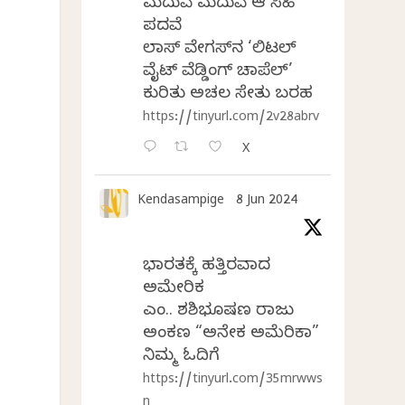
ಮದುವೆ ಮದುವೆ ಆ ಸಿಹಿ
ಪದವೆ
ಲಾಸ್‌ ವೇಗಸ್‌ನ ‘ಲಿಟಲ್
ವೈಟ್ ವೆಡ್ಡಿಂಗ್ ಚಾಪೆಲ್’
ಕುರಿತು ಅಚಲ ಸೇತು ಬರಹ
https://tinyurl.com/2v28abrv
X
Kendasampige
8 Jun 2024
ಭಾರತಕ್ಕೆ ಹತ್ತಿರವಾದ
ಅಮೇರಿಕ
ಎಂ.ವಿ. ಶಶಿಭೂಷಣ ರಾಜು
ಅಂಕಣ “ಅನೇಕ ಅಮೆರಿಕಾ”
ನಿಮ್ಮ ಓದಿಗೆ
https://tinyurl.com/35mrwws
n