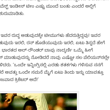
 ವೆಸ್ಟ್ ಇಂಡೀಸ್ ಟೀಂ ಎಷ್ಟು ಮುಂದೆ ಬಂತು ಎಂದರೆ ಅಲ್ಲಿಗೆ
 ಶುರುಮಾಡಿತು.
ರೆ ಇವರ ವಿರುದ್ಧ ಆಡುವುದಕ್ಕೇ ಟೀಮುಗಳು ಹೆದರುತ್ತಿದ್ದವು! ಇವರ
ೆ ಆಡುವುದು ಇರಲಿ, ರನ್ ಹೊಡೆಯುವುದು ಇರಲಿ, ಏಟು ತಿನ್ನದೆ ಹೇಗೆ
್ತು. ಭಾರತದ ಆಲ್-ರೌಂಡರ್ ಬಾಪು ನಾದ್ಕರ್ಣಿ ಒಮ್ಮೆ ಹೀಗೆ
ಗ್ ಮಾಡುವುದನ್ನು ನೋಡಿದರೆ ನಾವು ಎಷ್ಟೋ ಸಲ ಪೆವಿಲಿಯನ್‌ನಲ್ಲೇ
 ಹೇಳಿದರು. ‘ಒಂದೇ ಇನ್ನಿಂಗ್ಸಿನಲ್ಲಿ ಎರಡು ಶತಕಗಳು ಗಳಿಸುವ ನನಗೆ
ರೆ ಆವತ್ತು ಒಂದೇ ಸಮನೆ ಮೈಗೆ ಏಟು ತಿಂದು ಇನ್ನು ಯಾವತ್ತೂ
ಜವಾದ ಕ್ರಿಕೆಟರ್ ಆದೆ!’