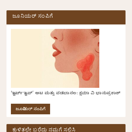
ಜೂನಿಯರ್ ಸಂಪಿಗೆ
‘ಸ್ಟಾರ್ಟ್ ಸ್ಟಾಪ್’ ಆಟ ಮತ್ತು ವಡಬಾನಲ: ಕ್ಷಮಾ ವಿ ಭಾನುಪ್ರಕಾಶ್
ಜೂನಿಯರ್ ಸಂಪಿಗೆ
ಕುಳಿತಲ್ಲೇ ಬರೆದು ನಮಗೆ ಸಲ್ಲಿಸಿ