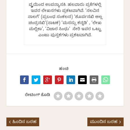
ವೃತ್ತಿಯಿಂದ ಉಪನ್ಯಾಸಕಿ. ಹಲವಾರು ಪತ್ರಿಕೆಗಳಲ್ಲಿ
ಇವರ ಲೇಖನಗಳು ಪ್ರಕಟವಾಗಿವೆ. ‘ನಲವಿನ
ನಾಲಗೆ’ (ಪ್ರಬಂಧ ಸಂಕಲನ) ‘ಶೂರ್ಪನಖಿ ಅಲ್ಲ
ಚಂದ್ರನಖಿ’(ನಾಟಕ) ‘ಮನಸ್ಸು ಕನ್ನಡಿ’ , ‘ಲೇಖ
ಮಲ್ಲಿಕಾ’, ‘ವಿಚಾರ ಸಿಂಧು’ ಸೇರಿ ಇವರ ಒಟ್ಟು
ಎಂಟು ಪುಸ್ತಕಗಳು ಪ್ರಕಟವಾಗಿವೆ.
ಹಂಚಿ
ರೇಟಿಂಗ್ ಕೊಡಿ
ಹಿಂದಿನ ಬರಹ
ಮುಂದಿನ ಬರಹ