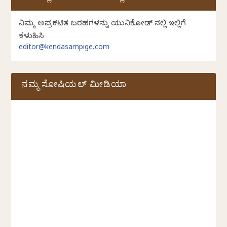
ನಿಮ್ಮ ಅಪ್ರಕಟಿತ ಬರಹಗಳನ್ನು ಯುನಿಕೋಡ್ ನಲ್ಲಿ ಇಲ್ಲಿಗೆ
ಕಳುಹಿಸಿ
editor@kendasampige.com
ನಮ್ಮ ಸೋಷಿಯಲ್‌ ಮೀಡಿಯಾ