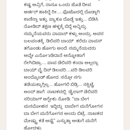
ಕಷ್ಟ ಅವ್ರಿಗೆ, ನಾನೂ ಒಂದು ಜೊತೆ ದೀಪ
ಆರ್ಡರ್ ಹಾಕಿದ್ದೆ ರೀ….. ಫೊಟೊದಲ್ಲಿ ದೊಡ್ದಾಗಿ
ಕಾಣಿಸ್ತಾ ಇತ್ತು. ಪ್ಯಾಕೂ ದೊಡ್ದೆ ಇತ್ತು…. ಬಿಡಿಸಿ
ನೋಡಿದ್ ತಕ್ಷಣ ಹಳ್ಳಕ್ಕೆ ಬಿದ್ದೆ ಅನ್ನಿಸ್ತು.
ನಮ್ಮನೆಯವರು ವಾಪಾಸ್ ಕಳ್ಸು ಅಂದ್ರು. ಅವರ
ಬಲವಂತಕ್ಕೆ ಡಿಲಿವರಿ ಬಾಯ್ ಕರೆದು ವಾಪಸ್
ತಗೊಂಡು ಹೋಗು ಅಂದೆ. ನಮ್ಮನೆಯವರು
ಅವ್ನೇ ಎನೋ ಮಾಡಿದಾನೆ ಅನ್ನೋಹಾಗೆ
ರೇಗಿಬಿಟ್ರಾ….. ಪಾಪ ಡೆಲಿವರಿ ಕಂದಾ ಅಲ್ಲಲ್ಲಾ
ಬಾಯ್ ವೈ ದಿಸ್ ಡಿಲವರಿ…..ವರಿ ಡಿಲವರಿ
ಅಂದ್ಕೊಂಡ್ ಹೋದ. ನನ್ಗೋ ನಗು
ತಡೆಯಕ್ಕಾಗ್ಲಿಲ್ಲ…. ಹೋಗಲಿ ಬಿಡ್ರಿ…. ನಕ್ಬಿಟ್ಟೆ.
ಅಂದ್ ಹಾಗೆ ನಾಟಕದಲ್ಲಿ ಡೈಲಾಗ್ ಡೆಲಿವರಿ
ಸರಿಯಾಗ್ ಆಗ್ಬೇಕು ನೋಡಿ. “ಬಾ ಬೇಗ
ಮನಮೋಹನ ಇದ್ದಿದ್ದು ಬಾಬೇಗ ಮನೆಗೋಗನ
ಬಾ ಬೇಗ ಮನೆಗೋಗನ ಅಂದು ಬಿಟ್ರೆ.. ನಾಟಕದ
ಮೇಷ್ಟ್ರು ಕತೆ ಅಷ್ಟೆ” ಎನ್ನುತ್ತಾ ಅಡುಗೆ ಮನೆಗೆ
ಹೋದಳು.