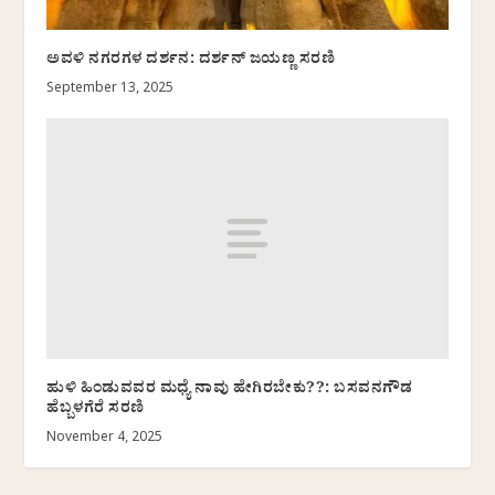
ಅವಳಿ ನಗರಗಳ ದರ್ಶನ: ದರ್ಶನ್‌ ಜಯಣ್ಣ ಸರಣಿ
September 13, 2025
ಹುಳಿ ಹಿಂಡುವವರ ಮಧ್ಯೆ ನಾವು ಹೇಗಿರಬೇಕು??: ಬಸವನಗೌಡ
ಹೆಬ್ಬಳಗೆರೆ ಸರಣಿ
November 4, 2025