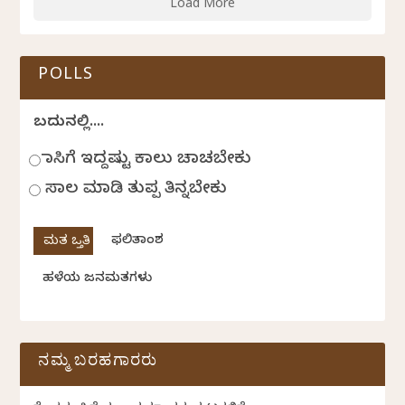
Load More
POLLS
ಬದುಕಿನಲ್ಲಿ....
ಹಾಸಿಗೆ ಇದ್ದಷ್ಟು ಕಾಲು ಚಾಚಬೇಕು
ಸಾಲ ಮಾಡಿ ತುಪ್ಪ ತಿನ್ನಬೇಕು
ಫಲಿತಾಂಶ
ಹಳೆಯ ಜನಮತಗಳು
ನಮ್ಮ ಬರಹಗಾರರು