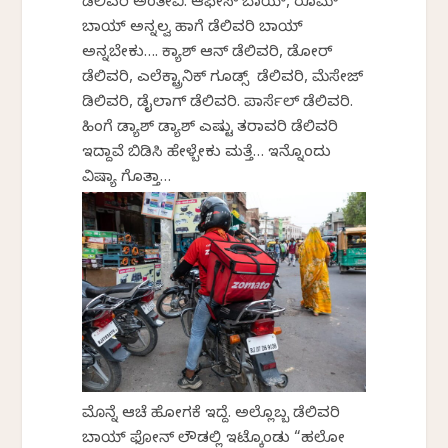
ಡೆಲಿವರಿ ಅಂತೀವಿ. ಆಫೀಸ್ ಬಾಯ್, ರೂಮ್
ಬಾಯ್ ಅನ್ನಲ್ವ ಹಾಗೆ ಡೆಲಿವರಿ ಬಾಯ್
ಅನ್ನಬೇಕು…. ಕ್ಯಾಶ್ ಆನ್ ಡೆಲಿವರಿ, ಡೋರ್
ಡೆಲಿವರಿ, ಎಲೆಕ್ಟ್ರಾನಿಕ್ ಗೂಡ್ಸ್ ಡೆಲಿವರಿ, ಮೆಸೇಜ್
ಡಿಲಿವರಿ, ಡೈಲಾಗ್ ಡೆಲಿವರಿ. ಪಾರ್ಸೆಲ್ ಡೆಲಿವರಿ.
ಹಿಂಗೆ ಡ್ಯಾಶ್ ಡ್ಯಾಶ್ ಎಷ್ಟು ತರಾವರಿ ಡೆಲಿವರಿ
ಇದ್ದಾವೆ ಬಿಡಿಸಿ ಹೇಳ್ಬೇಕು ಮತ್ತೆ… ಇನ್ನೊಂದು
ವಿಷ್ಯಾ ಗೊತ್ತಾ…
ಮೊನ್ನೆ ಆಚೆ ಹೋಗಕೆ ಇದ್ದೆ. ಅಲ್ಲೊಬ್ಬ ಡೆಲಿವರಿ
ಬಾಯ್ ಫೋನ್ ಲೌಡಲ್ಲಿ ಇಟ್ಕೊಂಡು “ಹಲೋ