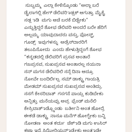
ಸುಬ್ಬಮ್ಮ ಎಲ್ಲಾ ಕೇಳಿಸ್ಕೊಂಡು “ಅಲ್ಲಾ ಬರೆ
ಡೈಲಾಗಲ್ಲಿ ಹೇಗ್ ಡೆಲಿವರಿ ಮಾಡ್ಸಕ್ ಆಗುತ್ತಾ. ಮೈಕೈ
ಸಡ್ಲ ಮಾಡಿ ಮಗು ಆಚೆ ಬರಕೆ ಬಿಡ್ಬೇಕು”
ಎನ್ನುತ್ತಿದ್ದರೆ ಶೋಭ ಡೆಲಿವರಿ ಅಂದರೆ ಬರೇ ಹೆರಿಗೆ
ಅಲ್ಲಮ್ಮ. ಯಾವುದಾದರು ವಸ್ತು, ಪೋಸ್ಟ್,
ಗೂಡ್ಸ್ ಇವುಗಳನ್ನು ಅಡ್ರೆಸ್‌ದಾರರಿಗೆ
ತಲುಪಿಸೋದು ಎಂದು ಹೇಳುತ್ತಿದ್ದಂಗೆ ಶೋಭ
“ಕನ್ನಡದಲ್ಲಿ ಡೆಲಿವರಿಗೆ ಪ್ರಸವ ಅಂತಾರೆ
ಗಜಪ್ರಸವ, ಸುಖಪ್ರಸವ ಅಂತಾರಲ್ಲ ನಯನಾ
ನನ್ ಮಗನ ಡೆಲಿವರಿಲಿ ನನ್ಗೆ ದಿನಾ ಆದ್ರೂ
ನೋವೇ ಬಂದಿರ್ಲಿಲ್ಲ. ನಮ್ ಡಾಕ್ಟ್ರು ಗಾಯತ್ರಿ
ಮೇಡಮ್ ಸುಖಪ್ರಸವ ಸುಖಪ್ರಸವ ಅಂತಿದ್ರು.
ನನಗೆ ಕೇಸರಿಬಾತ್ ಗಸಗಸೆ ಪಾಯ್ಸ ಕುಡಿಬೇಕು
ಅನ್ಸಿತ್ತು. ಮನೆಯವ್ರು ಅವ್ರ ಫ್ರೆಂಡ್ ಮನೆಲಿ
ಕೇಸ್ರಿಬಾತ್ ಮಾಡ್ಸ್ಕೊಂಡು ಬರ್ತೀನಿ ಅಂತ ಹೋದ್ರೆ
ಈಕಡೆ ಡಾಕ್ಟ್ರು ನಾನೂ ಮನೆಗ್ ಹೋಗ್ಬೇಕು ಬನ್ನಿ
ನೋಡಣ ಅಂತ ಕರ್ದು ಚೆಕ್ ಮಾಡಿ ಮಗು ಉಸಿರ್
ಕಟ್ತಾ ಇದೆ. ಸಿಝೇರಿಯನ್ ಮಾಡ್ಬೇಕು ಅಂತ ಮಾಡೇ