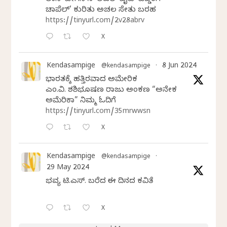
ಲಾಸ್‌ ವೇಗಸ್‌ನ ‘ಲಿಟಲ್ ವೈಟ್ ವೆಡ್ಡಿಂಗ್
ಚಾಪೆಲ್’ ಕುರಿತು ಅಚಲ ಸೇತು ಬರಹ
https://tinyurl.com/2v28abrv
X
Kendasampige
8 Jun 2024
@kendasampige
·
ಭಾರತಕ್ಕೆ ಹತ್ತಿರವಾದ ಅಮೇರಿಕ
ಎಂ.ವಿ. ಶಶಿಭೂಷಣ ರಾಜು ಅಂಕಣ “ಅನೇಕ
ಅಮೆರಿಕಾ” ನಿಮ್ಮ ಓದಿಗೆ
https://tinyurl.com/35mrwwsn
X
Kendasampige
@kendasampige
·
29 May 2024
ಭವ್ಯ ಟಿ.ಎಸ್. ಬರೆದ ಈ ದಿನದ ಕವಿತೆ
X