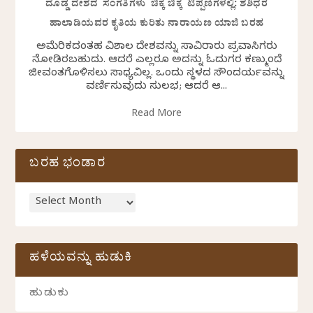
ದೊಡ್ಡ ದೇಶದ ಸಂಗತಿಗಳು ಚಿಕ್ಕ ಚಿಕ್ಕ ಟಿಪ್ಪಣಿಗಳಲ್ಲಿ: ಶಶಿಧರ
ಹಾಲಾಡಿಯವರ ಕೃತಿಯ ಕುರಿತು ನಾರಾಯಣ ಯಾಜಿ ಬರಹ
ಅಮೆರಿಕದಂತಹ ವಿಶಾಲ ದೇಶವನ್ನು ಸಾವಿರಾರು ಪ್ರವಾಸಿಗರು
ನೋಡಿರಬಹುದು. ಆದರೆ ಎಲ್ಲರೂ ಅದನ್ನು ಓದುಗರ ಕಣ್ಮುಂದೆ
ಜೀವಂತಗೊಳಿಸಲು ಸಾಧ್ಯವಿಲ್ಲ. ಒಂದು ಸ್ಥಳದ ಸೌಂದರ್ಯವನ್ನು
ವರ್ಣಿಸುವುದು ಸುಲಭ; ಆದರೆ ಆ...
Read More
ಬರಹ ಭಂಡಾರ
ಹಳೆಯವನ್ನು ಹುಡುಕಿ