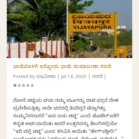
ಭಾಷೆಯೊಳಗೆ ಇನ್ನೊಂದು ಭಾಷೆ: ಸುಮಾವೀಣಾ ಸರಣಿ
Posted by
ಸುಮಾವೀಣಾ
|
Jul 14, 2025
|
ಸರಣಿ
|
ದೋಸೆ ಚಟ್ನಿಯ ಘಮ ನಮ್ಮ ಮೂಗನ್ನು ದಾಟಿ ಭರ್ರನೆ ದೇಹ
ಪ್ರವೇಶಿಸುತ್ತಿತ್ತು. ಅದೇ ಭರದಲ್ಲಿ ತಿಂದಿದ್ದರೆ ಚೆನ್ನಾಗಿತ್ತು.
ಸುಮ್ಮನಿರಲಾರದೆ “ಇದು ಏನು ಚಟ್ನಿ” ಎಂದೆ. ಹೊಟೆಲ್ ಮಾಣಿಗೆ
ಕನ್ನಡ ಅರ್ಥವಾಯಿತು ಆದರೆ ಉತ್ತರವನ್ನು ತೆಲುಗಿನಲ್ಲಿಯೇ
“ಇದಿ ಪಲ್ಲಿ ಚಟ್ನಿ” ಎಂದ. ಕಸಿವಿಸಿ ಆಯಿತು “ಹೇಗ್ ಮಾಡ್ತೀರಿ?”