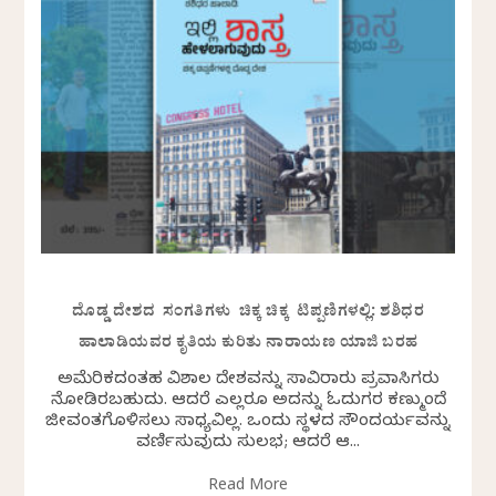
ದೊಡ್ಡ ದೇಶದ ಸಂಗತಿಗಳು ಚಿಕ್ಕ ಚಿಕ್ಕ ಟಿಪ್ಪಣಿಗಳಲ್ಲಿ: ಶಶಿಧರ
ಹಾಲಾಡಿಯವರ ಕೃತಿಯ ಕುರಿತು ನಾರಾಯಣ ಯಾಜಿ ಬರಹ
ಅಮೆರಿಕದಂತಹ ವಿಶಾಲ ದೇಶವನ್ನು ಸಾವಿರಾರು ಪ್ರವಾಸಿಗರು
ನೋಡಿರಬಹುದು. ಆದರೆ ಎಲ್ಲರೂ ಅದನ್ನು ಓದುಗರ ಕಣ್ಮುಂದೆ
ಜೀವಂತಗೊಳಿಸಲು ಸಾಧ್ಯವಿಲ್ಲ. ಒಂದು ಸ್ಥಳದ ಸೌಂದರ್ಯವನ್ನು
ವರ್ಣಿಸುವುದು ಸುಲಭ; ಆದರೆ ಆ...
Read More