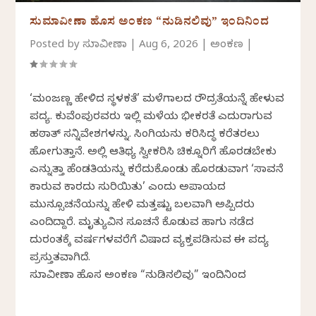
ಸುಮಾವೀಣಾ ಹೊಸ ಅಂಕಣ “ನುಡಿನಲಿವು” ಇಂದಿನಿಂದ
Posted by
ಸುಮಾವೀಣಾ
|
Aug 6, 2026
|
ಅಂಕಣ
|
‘ಮಂಜಣ್ಣ ಹೇಳಿದ ಸ್ಥಳಕತೆ’ ಮಳೆಗಾಲದ ರೌದ್ರತೆಯನ್ನೆ ಹೇಳುವ
ಪದ್ಯ. ಕುವೆಂಪುರವರು ಇಲ್ಲಿ ಮಳೆಯ ಭೀಕರತೆ ಎದುರಾಗುವ
ಹಠಾತ್ ಸನ್ನಿವೇಶಗಳನ್ನು. ಸಿಂಗಿಯನು ಕರಿಸಿದ್ಧ ಕರೆತರಲು
ಹೋಗುತ್ತಾನೆ. ಅಲ್ಲಿ ಆತಿಥ್ಯ ಸ್ವೀಕರಿಸಿ ಚಿಕ್ನೂರಿಗೆ ಹೊರಡಬೇಕು
ಎನ್ನುತ್ತಾ ಹೆಂಡತಿಯನ್ನು ಕರೆದುಕೊಂಡು ಹೊರಡುವಾಗ ‘ಸಾವನೆ
ಕಾರುವ ಕಾರದು ಸುರಿಯಿತು’ ಎಂದು ಅಪಾಯದ
ಮುನ್ಸೂಚನೆಯನ್ನು ಹೇಳಿ ಮತ್ತಷ್ಟು ಬಲವಾಗಿ ಅಪ್ಪಿದರು
ಎಂದಿದ್ದಾರೆ. ಮೃತ್ಯುವಿನ ಸೂಚನೆ ಕೊಡುವ ಹಾಗು ನಡೆದ
ದುರಂತಕ್ಕೆ ವರ್ಷಗಳವರೆಗೆ ವಿಷಾದ ವ್ಯಕ್ತಪಡಿಸುವ ಈ ಪದ್ಯ
ಪ್ರಸ್ತುತವಾಗಿದೆ.
ಸುಮಾವೀಣಾ ಹೊಸ ಅಂಕಣ “ನುಡಿನಲಿವು” ಇಂದಿನಿಂದ