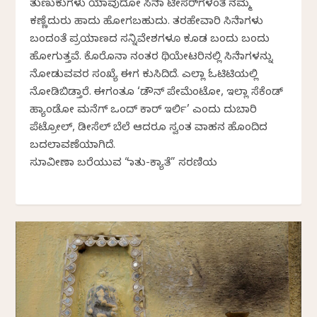
ತುಣುಕುಗಳು ಯಾವುದೋ ಸಿನೆಮಾ ಟೀಸರ್‌ಗಳಂತೆ ನಮ್ಮ
ಕಣ್ಣೆದುರು ಹಾದು ಹೋಗಬಹುದು. ತರಹೇವಾರಿ ಸಿನೆಮಾಗಳು
ಬಂದಂತೆ ಪ್ರಯಾಣದ ಸನ್ನಿವೇಶಗಳೂ ಕೂಡ ಬಂದು ಬಂದು
ಹೋಗುತ್ತವೆ. ಕೊರೊನಾ ನಂತರ ಥಿಯೇಟರಿನಲ್ಲಿ ಸಿನೆಮಾಗಳನ್ನು
ನೋಡುವವರ ಸಂಖ್ಯೆ ಈಗ ಕುಸಿದಿದೆ. ಎಲ್ಲಾ ಓಟಿಟಿಯಲ್ಲಿ
ನೋಡಿಬಿಡ್ತಾರೆ. ಈಗಂತೂ ‘ಡೌನ್ ಪೇಮೆಂಟೋ, ಇಲ್ಲಾ ಸೆಕೆಂಡ್
ಹ್ಯಾಂಡೋ ಮನೆಗ್ ಒಂದ್ ಕಾರ್ ಇರ್ಲಿ’ ಎಂದು ದುಬಾರಿ
ಪೆಟ್ರೋಲ್, ಡೀಸೆಲ್ ಬೆಲೆ ಆದರೂ ಸ್ವಂತ ವಾಹನ ಹೊಂದಿದ
ಬದಲಾವಣೆಯಾಗಿದೆ.
ಸುಮಾವೀಣಾ ಬರೆಯುವ “ಮಾತು-ಕ್ಯಾತೆ” ಸರಣಿಯ