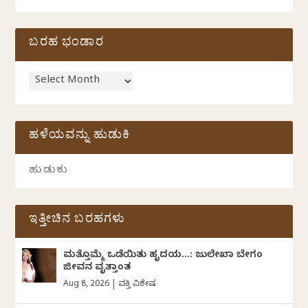
ಬರಹ ಭಂಡಾರ
ಹಳೆಯವನ್ನು ಹುಡುಕಿ
ಇತ್ತೀಚಿನ ಬರಹಗಳು
ಮತ್ತೊಮ್ಮೆ ಒಡೆಯಿತು ಹೃದಯ…: ಜುಲೇಖಾ ಬೇಗಂ
ಜೀವನ ವೃತ್ತಾಂತ
Aug 8, 2026
|
ವ್ಯಕ್ತಿ ವಿಶೇಷ