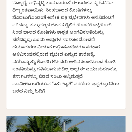
‘ವಾಲ್ಪರೈ ಅಭಿವೃದ್ಧಿ ತಂದ ದುರಂತ’ ಈ ಬರಹವನ್ನು ಓದಿದಾಗ
ದಿಗ್ಭ್ರಾಂತವಾಯಿತು. ಸಿಂಹಬಾಲದ ಕೋತಿಗಳನ್ನು
ಮೊದಲುಗೊಂಡಂತೆ ಅನೇಕ ಪಕ್ಷಿ ಪ್ರಭೇದಗಳು ಅಳಿವಿನಂಚಿಗೆ
ಸರಿದದ್ದು. ತಮ್ಮದಲ್ಲದ ಜೀವನ ಶೈಲಿಗೆ ಹೊಂದಿಕೊಳ್ಳಹೋಗಿ
ಸಿಂಹ ಬಾಲದ ಕೋತಿಗಳು ಶಾಶ್ವತ ಅಂಗವಿಕಲತೆಯನ್ನು
ಪಡೆದಿದ್ದವು ಎಂದು ಅವುಗಳ ನರಳಾಟ ನೋಡದೆ
ದಯಾಮರಣ ನೀಡುವ ಬಗ್ಗೆ ಮಾತನಾಡಿದರೂ ಸರಕಾರ
ಅಳಿವಿನಂಚಿನಲ್ಲಿರುವ ಪ್ರಭೇದ ಎನ್ನುವ ಕಾರಣಕ್ಕೆ.
ದಯಾಮೃತ್ಯು ಕೋಟಿ ಗಳಿಸಿದರು ಅಳಿದ ಸಿಂಹಬಾಲದ ಕೋತಿ
ಸಂತತಿಯನ್ನು ಗಳಿಸಲಾಗುವುದಿಲ್ಲ ಅಲ್ವೆ! ಈ ದಯಾಮರಣಕ್ಕೂ
ಕರ್ನಾಟಕಕ್ಕೂ ಬಿಡದ ನಂಟು ಅನ್ನಿಸುತ್ತದೆ.
ಸುಮಾವೀಣಾ ಬರೆಯುವ “ಮಾತು-ಕ್ಯಾತೆ” ಸರಣಿಯ ಇಪ್ಪತ್ಮೂರನೆಯ
ಬರಹ ನಿಮ್ಮ ಓದಿಗೆ