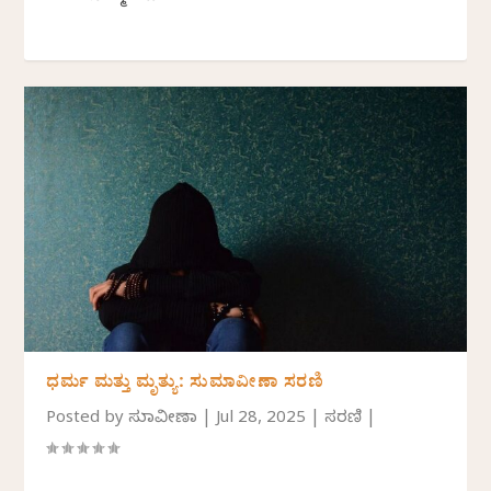
ಧರ್ಮ ಮತ್ತು ಮೃತ್ಯು: ಸುಮಾವೀಣಾ ಸರಣಿ
Posted by
ಸುಮಾವೀಣಾ
|
Jul 28, 2025
|
ಸರಣಿ
|