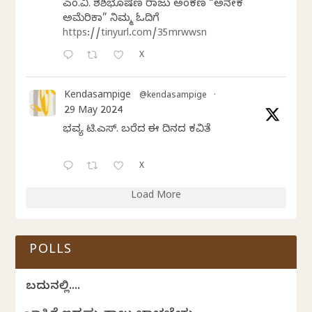
ಎಂ.ವಿ. ಶಶಿಭೂಷಣ ರಾಜು ಅಂಕಣ “ಅನೇಕ
ಅಮೆರಿಕಾ” ನಿಮ್ಮ ಓದಿಗೆ
https://tinyurl.com/35mrwwsn
X
Kendasampige
@kendasampige
·
29 May 2024
ಭವ್ಯ ಟಿ.ಎಸ್. ಬರೆದ ಈ ದಿನದ ಕವಿತೆ
X
Load More
POLLS
ಬದುಕಿನಲ್ಲಿ....