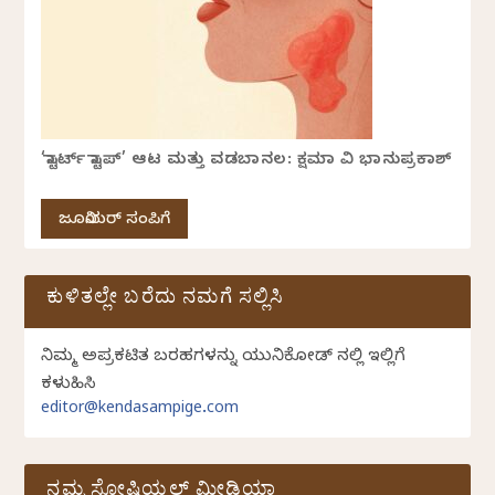
‘ಸ್ಟಾರ್ಟ್ ಸ್ಟಾಪ್’ ಆಟ ಮತ್ತು ವಡಬಾನಲ: ಕ್ಷಮಾ ವಿ ಭಾನುಪ್ರಕಾಶ್
ಜೂನಿಯರ್ ಸಂಪಿಗೆ
ಕುಳಿತಲ್ಲೇ ಬರೆದು ನಮಗೆ ಸಲ್ಲಿಸಿ
ನಿಮ್ಮ ಅಪ್ರಕಟಿತ ಬರಹಗಳನ್ನು ಯುನಿಕೋಡ್ ನಲ್ಲಿ ಇಲ್ಲಿಗೆ
ಕಳುಹಿಸಿ
editor@kendasampige.com
ನಮ್ಮ ಸೋಷಿಯಲ್‌ ಮೀಡಿಯಾ