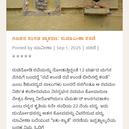
ಗಣಪನ ಸಂಗಡ ವ್ಯಾಕರಣ: ಸುಮಾವೀಣಾ ಸರಣಿ
Posted by
ಸುಮಾವೀಣಾ
|
Sep 1, 2025
|
ಸರಣಿ
|
ರುಚಿನೋಡಿ ರವೆಯನ್ನು ನೋಡುತ್ತಿದ್ದಂತೆ 12 ವರ್ಷದ ಮಗನ
ನೆನಪಿಗೆ ಬಂದದ್ದೆ “ರವೆ ಉಂಡೆ ರವೆ ಉಂಡೆ ಬೀರಿನಲ್ಲಿ ಕಂಡೆ”
ಎಂಬ ಶಿಶುಪದ್ಯದ ಸಾಲುಗಳು ಬಂದರೆ ನನಗೆಂತೂ ಆ ರವಮಂ
ನಿರ್ಜಿತ ಕಂಠೀರವಮಂ ನಿರಸ್ತಘನ ರವಮಂ ಕೋಪಾರುಣ
ನೇತ್ರಂ ಕೇಳ್ದಾ ನೀರೊಳಗಿರ್ದುಂ ಬೆಮರ್ತನ್ ಉರಗಪತಾಕಂ
ಎಂಬ ರನ್ನನ ಕೃತಿಯ 6ನೇ ಸಂಧಿಯ 22 ನೆಯ ಪದ್ಯ. ಇದು
ದುರ್ಯೋಧನನ್ನು ಆತನ ಕೋಪವನ್ನು ವಿವರಿಸುವ ಪದ್ಯ.
ಸುಮಾವೀಣಾ ಬರೆಯುವ “ಮಾತು-ಕ್ಯಾತೆ” ಸರಣಿಯ ಇಪ್ಪತ್ನಾಲ್ಕನೆಯ
ಬರಹ ನಿಮ್ಮ ಓದಿಗೆ