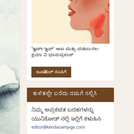
‘ಸ್ಟಾರ್ಟ್ ಸ್ಟಾಪ್’ ಆಟ ಮತ್ತು ವಡಬಾನಲ:
ಕ್ಷಮಾ ವಿ ಭಾನುಪ್ರಕಾಶ್
ಜೂನಿಯರ್ ಸಂಪಿಗೆ
ಕುಳಿತಲ್ಲೇ ಬರೆದು ನಮಗೆ ಸಲ್ಲಿಸಿ
ನಿಮ್ಮ ಅಪ್ರಕಟಿತ ಬರಹಗಳನ್ನು
ಯುನಿಕೋಡ್ ನಲ್ಲಿ ಇಲ್ಲಿಗೆ ಕಳುಹಿಸಿ
editor@kendasampige.com