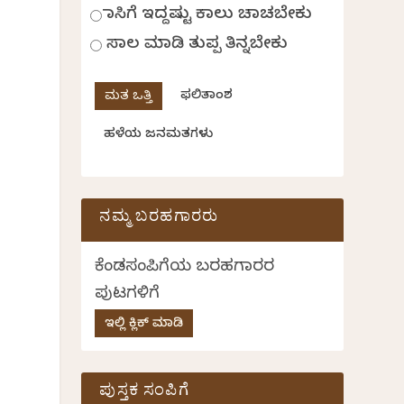
ಹಾಸಿಗೆ ಇದ್ದಷ್ಟು ಕಾಲು ಚಾಚಬೇಕು
ಸಾಲ ಮಾಡಿ ತುಪ್ಪ ತಿನ್ನಬೇಕು
ಫಲಿತಾಂಶ
ಹಳೆಯ ಜನಮತಗಳು
ನಮ್ಮ ಬರಹಗಾರರು
ಕೆಂಡಸಂಪಿಗೆಯ ಬರಹಗಾರರ
ಪುಟಗಳಿಗೆ
ಇಲ್ಲಿ ಕ್ಲಿಕ್ ಮಾಡಿ
ಪುಸ್ತಕ ಸಂಪಿಗೆ