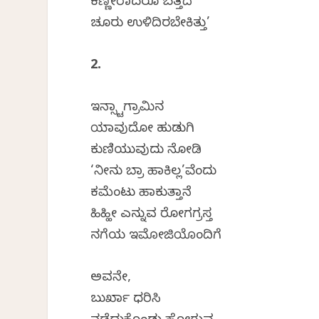
ಕಣ್ಣೀರಾದರೂ ಬತ್ತದೆ
ಚೂರು ಉಳಿದಿರಬೇಕಿತ್ತು’
2.
ಇನ್ಸ್ಟಾಗ್ರಾಮಿನ
ಯಾವುದೋ ಹುಡುಗಿ
ಕುಣಿಯುವುದು ನೋಡಿ
‘ನೀನು ಬ್ರಾ ಹಾಕಿಲ್ಲ’ವೆಂದು
ಕಮೆಂಟು ಹಾಕುತ್ತಾನೆ
ಹಿಹ್ಹೀ ಎನ್ನುವ ರೋಗಗ್ರಸ್ತ
ನಗೆಯ ಇಮೋಜಿಯೊಂದಿಗೆ
ಅವನೇ,
ಬುರ್ಖಾ ಧರಿಸಿ