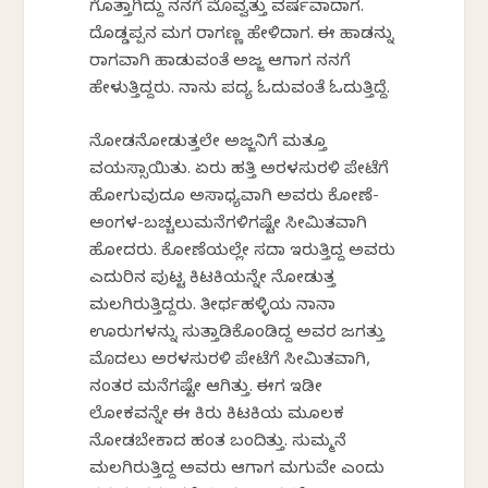
ಗೊತ್ತಾಗಿದ್ದು ನನಗೆ ಮೊವ್ವತ್ತು ವರ್ಷವಾದಾಗ.
ದೊಡ್ಡಪ್ಪನ ಮಗ ರಾಗಣ್ಣ ಹೇಳಿದಾಗ. ಈ ಹಾಡನ್ನು
ರಾಗವಾಗಿ ಹಾಡುವಂತೆ ಅಜ್ಜ ಆಗಾಗ ನನಗೆ
ಹೇಳುತ್ತಿದ್ದರು. ನಾನು ಪದ್ಯ ಓದುವಂತೆ ಓದುತ್ತಿದ್ದೆ.
ನೋಡನೋಡುತ್ತಲೇ ಅಜ್ಜನಿಗೆ ಮತ್ತೂ
ವಯಸ್ಸಾಯಿತು. ಏರು ಹತ್ತಿ ಅರಳಸುರಳಿ ಪೇಟೆಗೆ
ಹೋಗುವುದೂ ಅಸಾಧ್ಯವಾಗಿ ಅವರು ಕೋಣೆ-
ಅಂಗಳ-ಬಚ್ಚಲುಮನೆಗಳಿಗಷ್ಟೇ ಸೀಮಿತವಾಗಿ
ಹೋದರು. ಕೋಣೆಯಲ್ಲೇ ಸದಾ ಇರುತ್ತಿದ್ದ ಅವರು
ಎದುರಿನ ಪುಟ್ಟ ಕಿಟಕಿಯನ್ನೇ ನೋಡುತ್ತ
ಮಲಗಿರುತ್ತಿದ್ದರು. ತೀರ್ಥಹಳ್ಳಿಯ ನಾನಾ
ಊರುಗಳನ್ನು ಸುತ್ತಾಡಿಕೊಂಡಿದ್ದ ಅವರ ಜಗತ್ತು
ಮೊದಲು ಅರಳಸುರಳಿ ಪೇಟೆಗೆ ಸೀಮಿತವಾಗಿ,
ನಂತರ ಮನೆಗಷ್ಟೇ ಆಗಿತ್ತು. ಈಗ ಇಡೀ
ಲೋಕವನ್ನೇ ಈ ಕಿರು ಕಿಟಕಿಯ ಮೂಲಕ
ನೋಡಬೇಕಾದ ಹಂತ ಬಂದಿತ್ತು. ಸುಮ್ಮನೆ
ಮಲಗಿರುತ್ತಿದ್ದ ಅವರು ಆಗಾಗ ಮಗುವೇ ಎಂದು