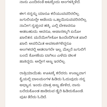
ನಾನು ಎಂದಿನಂತೆ ಆಟಕ್ಕೆಂದು ಅಂಗಳಕ್ಕಿಳಿದೆ.
ಈಗ ನನ್ನನ್ನು ಯಾರೂ ಕರೆಯುವವರಿರಲಿಲ್ಲ.
ಜಗುಲಿಯಲ್ಲೇ ಆಡೆಂದು ಒತ್ತಾಯಿಸುವವರಿರಲಿಲ್ಲ.
ನಾನೀಗ ಸ್ವಚ್ಛಂದ ಹಕ್ಕಿ. ಎಲ್ಲಿ ಬೇಕಾದರೂ
ಆಡಬಹುದು. ಆದರೂ, ಅಚಾನಕ್ಕಾಗಿ ಏನೋ
ಖಾಲಿತನ. ಮನೆಯೀಗೇಕೋ ಹಿಂದೆಂದಿಗಿಂತ ಖಾಲಿ
ಖಾಲಿ. ಅಪರಿಮಿತ ಅವಕಾಶಗಳಿದ್ದರೂ
ಅಂಗಳದಲ್ಲಿ ಆಡಲಾಗಲೇ ಇಲ್ಲ. ಮೆಲ್ಲನೆ ಜಗುಲಿಗೆ
ಬಂದೆ. ಕೋಣೆಯ ಬಾಗಿಲು ಎಳೆದು ಚಿಲಕ
ಹಾಕಿದ್ದರು. ಅಲ್ಲೀಗ ಅಜ್ಜ ಇರಲಿಲ್ಲ.
ರಾತ್ರಿಯಾಯಿತು. ಊಟಕ್ಕೆ ಕರೆದರು. ಉಣ್ಣುವಾಗ
ಕೈಯಲ್ಲಿ ಬಾಲಮಂಗಳ ಹಿಡಿದು ಓದುವುದು ನನ್ನ
ಅಭ್ಯಾಸ. ಇಂದು ಮಾತ್ರ ಅಜ್ಜ ಹೇಳಿದ, ನಾನು
ಬರೆದುಕೊಂಡ ಹಾಡಿರುವ ಡೈರಿ ಹಿಡಿದುಕೊಂಡೆ.
ಪುಟ ತೆರೆದು ಓದಿದೆ.