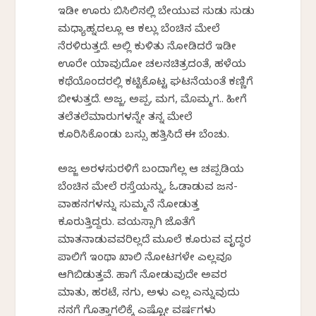
ಇಡೀ ಊರು ಬಿಸಿಲಿನಲ್ಲಿ ಬೇಯುವ ಸುಡು ಸುಡು
ಮಧ್ಯಾಹ್ನದಲ್ಲೂ ಆ ಕಲ್ಲು ಬೆಂಚಿನ ಮೇಲೆ
ನೆರಳಿರುತ್ತದೆ. ಅಲ್ಲಿ ಕುಳಿತು ನೋಡಿದರೆ ಇಡೀ
ಊರೇ ಯಾವುದೋ ಚಲನಚಿತ್ರದಂತೆ, ಹಳೆಯ
ಕಥೆಯೊಂದರಲ್ಲಿ ಕಟ್ಟಿಕೊಟ್ಟ ಘಟನೆಯಂತೆ ಕಣ್ಣಿಗೆ
ಬೀಳುತ್ತದೆ. ಅಜ್ಜ, ಅಪ್ಪ, ಮಗ, ಮೊಮ್ಮಗ.. ಹೀಗೆ
ತಲೆತಲೆಮಾರುಗಳನ್ನೇ ತನ್ನ ಮೇಲೆ
ಕೂರಿಸಿಕೊಂಡು ಬಸ್ಸು ಹತ್ತಿಸಿದೆ ಈ ಬೆಂಚು.
ಅಜ್ಜ ಅರಳಸುರಳಿಗೆ ಬಂದಾಗೆಲ್ಲ ಆ ಚಪ್ಪಡಿಯ
ಬೆಂಚಿನ ಮೇಲೆ ರಸ್ತೆಯನ್ನು, ಓಡಾಡುವ ಜನ-
ವಾಹನಗಳನ್ನು ಸುಮ್ಮನೆ ನೋಡುತ್ತ
ಕೂರುತ್ತಿದ್ದರು. ವಯಸ್ಸಾಗಿ ಜೊತೆಗೆ
ಮಾತನಾಡುವವರಿಲ್ಲದೆ ಮೂಲೆ ಕೂರುವ ವೃದ್ಧರ
ಪಾಲಿಗೆ ಇಂಥಾ ಖಾಲಿ ನೋಟಗಳೇ ಎಲ್ಲವೂ
ಆಗಿಬಿಡುತ್ತವೆ. ಹಾಗೆ ನೋಡುವುದೇ ಅವರ
ಮಾತು, ಹರಟೆ, ನಗು, ಅಳು ಎಲ್ಲ ಎನ್ನುವುದು
ನನಗೆ ಗೊತ್ತಾಗಲಿಕ್ಕೆ ಎಷ್ಟೋ ವರ್ಷಗಳು