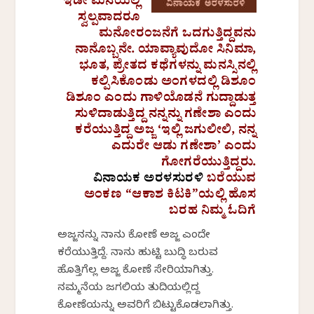
ಇಡೀ ಮನೆಯಲ್ಲಿ
ಸ್ವಲ್ಪವಾದರೂ
ಮನೋರಂಜನೆಗೆ ಒದಗುತ್ತಿದ್ದವನು
ನಾನೊಬ್ಬನೇ. ಯಾವ್ಯಾವುದೋ ಸಿನಿಮಾ,
ಭೂತ, ಪ್ರೇತದ ಕಥೆಗಳನ್ನು ಮನಸ್ಸಿನಲ್ಲಿ
ಕಲ್ಪಿಸಿಕೊಂಡು ಅಂಗಳದಲ್ಲಿ ಡಿಶೂಂ
ಡಿಶೂಂ ಎಂದು ಗಾಳಿಯೊಡನೆ ಗುದ್ದಾಡುತ್ತ
ಸುಳಿದಾಡುತ್ತಿದ್ದ ನನ್ನನ್ನು ಗಣೇಶಾ ಎಂದು
ಕರೆಯುತ್ತಿದ್ದ ಅಜ್ಜ ‘ಇಲ್ಲಿ ಜಗುಲೀಲಿ, ನನ್ನ
ಎದುರೇ ಆಡು ಗಣೇಶಾ’ ಎಂದು
ಗೋಗರೆಯುತ್ತಿದ್ದರು.‌
ವಿನಾಯಕ ಅರಳಸುರಳಿ
ಬರೆಯುವ
ಅಂಕಣ “ಆಕಾಶ ಕಿಟಕಿ”ಯಲ್ಲಿ ಹೊಸ
ಬರಹ ನಿಮ್ಮ ಓದಿಗೆ
ಅಜ್ಜನನ್ನು ನಾನು ಕೋಣೆ ಅಜ್ಜ ಎಂದೇ
ಕರೆಯುತ್ತಿದ್ದೆ. ನಾನು ಹುಟ್ಟಿ ಬುದ್ಧಿ ಬರುವ
ಹೊತ್ತಿಗೆಲ್ಲ ಅಜ್ಜ ಕೋಣೆ ಸೇರಿಯಾಗಿತ್ತು.
ನಮ್ಮನೆಯ ಜಗಲಿಯ ತುದಿಯಲ್ಲಿದ್ದ
ಕೋಣೆಯನ್ನು ಅವರಿಗೆ ಬಿಟ್ಟುಕೊಡಲಾಗಿತ್ತು.