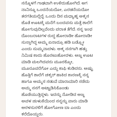
ನನ್ನೊಳಗೆ ಗಾಢವಾಗಿ ಉಳಿದುಹೋಗಿದೆ. ಆಗ
ನಾನಿನ್ನೂ ಒಂದನೆಯದೋ, ಎರಡನೆಯದೋ
ತರಗತಿಯಲ್ಲಿದ್ದೆ. ಒಂದು ದಿನ ಮಧ್ಯಾಹ್ನ ಅಕ್ಕನ
ಜೊತೆ ಊಟಕ್ಕೆ ಮನೆಗೆ ಬಂದವನು ಮತ್ತೆ ಶಾಲೆಗೆ
ಹೋಗುವುದಿಲ್ಲವೆಂದು ವರಾತ ತೆಗೆದೆ. ನನ್ನ ಇಂಥ
ದೊಂಬರಾಟಗಳ ವಿರುದ್ಧ ಹೋರಾಡೀ ಹೋರಾಡೀ
ಸುಸ್ತಾಗಿದ್ದ ಅಮ್ಮ ಏನಾದ್ರೂ ಹಡಿ ಬಡ್ಸ್ಕೋ
ಎಂದು ಸುಮ್ಮನಾದಳು. ಅಕ್ಕ ನನಗಾಗಿ ಹತ್ತು
ನಿಮಿಷ ಕಾದು ಹೊರಟುಹೋದಳು. ಅಜ್ಜ ಊಟ
ಮಾಡಿ ಮಲಗಿದವರು ಮೂರಕ್ಕೋ,
ಮೂರೂವರೆಗೋ ಎದ್ದು ಕಾಫಿ ಕುಡಿದರು. ಅಷ್ಟು
ಹೊತ್ತಿಗೆ ಶಾಲೆಗೆ ಚಕ್ಕರ್ ಹಾಕಿದ ಕಾರಣಕ್ಕೆ ನನ್ನ
ಹಾಗೂ ಅಮ್ಮನ ನಡುವೆ ಮಾರಾಮಾರಿ ನಡೆದು
ಅಮ್ಮ ನನಗೆ ಅಟ್ಟಾಡಿಸಿಕೊಂಡು
ಹೊಡೆಯುತ್ತಿದ್ದಳು. ಇದನ್ನು ನೋಡಿದ ಅಜ್ಜ
ಅವಳ ಚುಳುಕೆಯಿಂದ ನನ್ನನ್ನು ಪಾರು ಮಾಡಿ
ಅರಳಸುರಳಿಗೆ ಹೋಗೋಣ ಬಾ ಎಂದು
ಕರೆದೊಯ್ದರು.