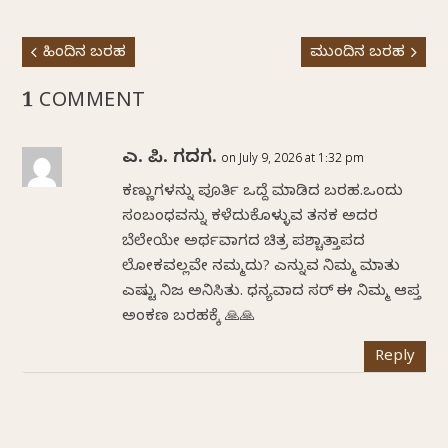
ಹಿಂದಿನ ಬರಹ
ಮುಂದಿನ ಬರಹ
1 COMMENT
ಎಸ್. ಪಿ. ಗದಗ.
on July 9, 2026 at 1:32 pm
ಕಣ್ಣುಗಳನ್ನು ಪೂರ್ತಿ ಒದ್ದೆ ಮಾಡಿದ ಬರಹ.ಒಂದು
ಸಂಬಂಧವನ್ನು ಕಳೆದುಕೊಳ್ಳುವ ತನಕ ಅದರ
ಬೆಲೇಯೇ ಅರ್ಥವಾಗದ ವಿಚಿತ್ರ ಪಶ್ಚಾತ್ತಾಪದ
ಲೋಕವಲ್ಲವೇ ನಮ್ಮದು? ಎನ್ನುವ ನಿಮ್ಮ ಮಾತು
ಎಷ್ಟು ನಿಜ ಅನಿಸಿತು. ಧನ್ಯವಾದ ಸರ್ ಈ ನಿಮ್ಮ ಆಪ್ತ
ಅಂಕಣ ಬರಹಕ್ಕೆ 🙏🙏
Reply