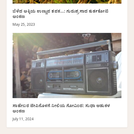
ಬೆಳೆದ ಅಕ್ಕಿಯ ಉಣ್ಣುವ ತವಕ…: ಗುರುಪ್ರಸಾದ ಕುರ್ತಕೋಟಿ
ಅಂಕಣ
May 25, 2023
ಸಾಹೇಬರ ಟೇಪಿನೊಳಗೆ ನೀಲಿಯ ಗೋವಿಂದ: ಸುಧಾ ಆಡುಕಳ
ಅಂಕಣ
July 11, 2024