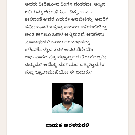
ಅವರು ತೀರಿಹೋದ ತಿಂಗಳ ನಂತರವೇ. ಅಜ್ಜನ
ಕರೆಯನ್ನು ಕಡೆಗಣಿಸಬಾರದಿತ್ತು, ಅವರು
ಕೇಳಿದಂತೆ ಅವರ ಎದುರೇ ಆಡಬೇಕಿತ್ತು, ಅವರಿಗೆ
ಸಮೀಪವಾಗಿ ಇನ್ನಷ್ಟು ಸಮಯ ಕಳೆಯಬೇಕಿತ್ತು
ಅಂತ ಈಗಲೂ ಬಹಳ ಅನ್ನಿಸುತ್ತದೆ. ಆದರೇನು
ಮಾಡುವುದು? ಒಂದು ಸಂಬಂಧವನ್ನು
ಕಳೆದುಕೊಳ್ಳುವ ತನಕ ಅದರ ಬೆಲೇಯೇ
ಅರ್ಥವಾಗದ ವಿಚಿತ್ರ ಪಶ್ಚಾತ್ತಾಪದ ಲೋಕವಲ್ಲವೇ
ನಮ್ಮದು? ಅದೆಷ್ಟು ಮುಗಿಯದ ಪಶ್ಚಾತ್ತಾಪಗಳ
ಸುಪ್ತ ಜ್ವಾಲಾಮುಖಿಯೋ ಈ ಬದುಕು?
ವಿನಾಯಕ ಅರಳಸುರಳಿ