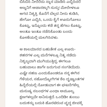
ಬಿಸಿಬಿಸಿ ನೀರೆರೆದು ಸ್ನಾನ ಮಾಡಿಸಿ ಎಬ್ಬಿಸಿದರೆ
ಅಜ್ಜನಿಗೆ ಅಚಾನಕ್ಕಾಗಿ ಸುಸ್ತು! ಮೇಲೇಳಲೂ
ಆಗದ ನಿಶ್ಯಕ್ತಿ. ಕೊನೆಗೆ ಬೆಲ್ಲದ ನೀರು ಕುಡಿಸಿ,
ಹೇಗೋ ಎಬ್ಬಿಸಿ, ಒಂದು ಕೈಗೆ ಊರುಗೋಲು
ಕೊಟ್ಟು, ಇನ್ನೊಂದು ಕಡೆ ತನ್ನ ಹೆಗಲು ಕೊಟ್ಟು,
ಅಂತೂ ಇಂತೂ ನಡೆಸಿಕೊಂಡು ಬಂದು
ಕೋಣೆಯಲ್ಲಿ ಮಲಗಿಸಿದಳು.
ಆ ಕಾಲಮಾನದ ಬಹುತೇಕ ಎಲ್ಲ ಊರು-
ಶಹರಗಳ ಎಲ್ಲ ಮನೆಗಳಲ್ಲೂ ನಿತ್ಯ ನಡೆದು
ನಿಶ್ಯಬ್ಧವಾಗಿ ಮುಗಿಯುತ್ತಿದ್ದ, ಈಗಲೂ
ಬಹುಪಾಲು ಹಾಗೇ ಜರುಗುವ ಸಂಗತಿಯಿದು.
ಎಷ್ಟೇ ಸಹಜ ಎಂದುಕೊಂಡರೂ ನನ್ನ ಈಗಿನ
ಗೆಳೆಯರ, ಸಹೋದ್ಯೋಗಿಗಳ ಕೆಲ ದೃಷ್ಟಾಂತಗಳ
ಹಿನ್ನೆಲೆಯಲ್ಲಿ ನೋಡುವಾಗ ಈ ಘಟನೆಗಳೆಲ್ಲ
ಮನುಷ್ಯ ಸಬಂಧಗಳ ಎಂಥಾ ಅಮೂಲ್ಯ
ಕ್ಷಣಗಳಲ್ಲವೇ ಅನಿಸುತ್ತದೆ. ಒಂದಿಡೀ ತುಂಬು
ಬದುಕನ್ನು ಬದುಕಿ ಹೊರಟಿರುವ ವೃದ್ಧ ಜೀವಕ್ಕೆ