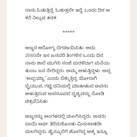
ನಾನು ಓಡುತ್ತಿದ್ದೆ. ಓಡುತ್ತಲೇ ಇದ್ದೆ. ಒಂದು ದಿನ ಆ
ಕರೆ ನಿಲ್ಲುವ ತನಕ.
*****
ಅಜ್ಜನ ಆರೋಗ್ಯ ಬಿಗಡಾಯಿಸಿತು. ಅದು
2000ನೇ ಇಸವಿ ಜನವರಿ ತಿಂಗಳಿನ ಒಂದು ದಿನ.
ನಾನು ಶಾಲೆ ಮುಗಿಸಿ ಸಂಜೆ ಮರಳಿದಾಗ ಮನೆಯ
ತುಂಬ ಜನ ಸೇರಿದ್ದರು. ಅಮ್ಮ ಅಳುತ್ತಿದ್ದಳು. ಅಪ್ಪ
‘ಅಪ್ಪಯ್ಯಾ’ ಎಂದು ಬಿಕ್ಕುತ್ತಿದ್ದ. ಜೋರಾಗಿ
ಬೈಯುವ, ಗಟ್ಟಿ ದನಿಯಲ್ಲಿ ಮಾತಾಡುವ ಅವನು
ಅಳುತ್ತಿರುವ ಅಪರೂಪದ ದೃಶ್ಯವನ್ನು ನೋಡಿ
ವಿಚಿತ್ರವೆನಿಸಿತು.
ಅಜ್ಜನನ್ನು ಅಂಗಳದಲ್ಲಿ ಮಲಗಿಸಿದ್ದರು. ಅವರು
ಬಾಯಿ ಅರ್ಧ ತೆರೆದುಕೊಂಡು ಮಿಸುಕಾಡದೇ
ಮಲಗಿದ್ದರು. ಹೈಸ್ಕೂಲಿಗೆ ಹೋಗಿದ್ದ ಅಕ್ಕ ಇನ್ನೂ