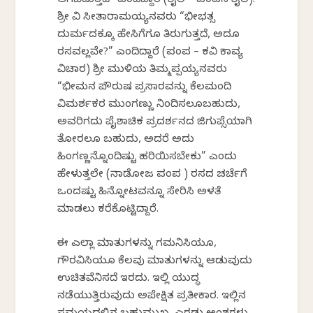
ಆಗಿಬಿಡುತ್ತದೆ” ಎಂದಿದ್ದಾರೆ (ಶೈಲಿ – ಪಂಪನ ಶೈಲಿ).
ಶ್ರೀ ವಿ ಸೀತಾರಾಮಯ್ಯನವರು “ಭೀಭತ್ಸ
ದುರ್ಮದಕ್ಕೂ ಹೇಸಿಗೆಗೂ ತಿರುಗುತ್ತದೆ, ಅದೂ
ರಸವಲ್ಲವೇ?” ಎಂದಿದ್ದಾರೆ (ಪಂಪ – ಕವಿ ಕಾವ್ಯ
ವಿಚಾರ) ಶ್ರೀ ಮುಳಿಯ ತಿಮ್ಮಪ್ಪಯ್ಯನವರು
“ಭೀಮನ ಪೌರುಷ ಪ್ರಸಾರವನ್ನು ಕೆಲಮಂದಿ
ವಿಮರ್ಶಕರ ಮುಂಗಣ್ಣು ನಿಂದಿಸಲೂಬಹುದು,
ಅವರಿಗದು ಪೈಶಾಚಿಕ ಪ್ರದರ್ಶನದ ಜಿಗುಪ್ಸೆಯಾಗಿ
ತೋರಲೂ ಬಹುದು, ಅದರೆ ಅದು
ಹಿಂಗಣ್ಣನ್ನೊಂದಿಷ್ಟು ಹರಿಯಿಸಬೇಕು” ಎಂದು
ಹೇಳುತ್ತಲೇ (ನಾಡೋಜ ಪಂಪ ) ರಸದ ಚರ್ಚೆಗೆ
ಒಂದಷ್ಟು ಹಿನ್ನೋಟವನ್ನೂ ಸೇರಿಸಿ ಅಳತೆ
ಮಾಡಲು ಕರೆಕೊಟ್ಟಿದ್ದಾರೆ.
ಈ ಎಲ್ಲಾ ಮಾತುಗಳನ್ನು ಗಮನಿಸಿಯೂ,
ಗೌರವಿಸಿಯೂ ಕೆಲವು ಮಾತುಗಳನ್ನು ಆಡುವುದು
ಉಚಿತವೆನಿಸದೆ ಇರದು. ಇಲ್ಲಿ ಯುದ್ಧ
ನಡೆಯುತ್ತಿರುವುದು ಅಪೇಕ್ಷಿತ ಪ್ರತೀಕಾರ. ಇಲ್ಲಿನ