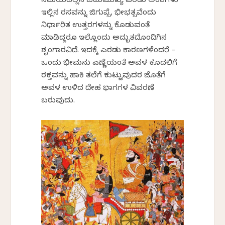
ಸಮಯದಲ್ಲಿನ ಬಹುಮುಖ್ಯ ಎರಡು ಅಂಶಗಳು
ಇಲ್ಲಿನ ರಸವನ್ನು ಜಿಗುಪ್ಸೆ, ಭೀಭತ್ಸವೆಂದು
ನಿರ್ಧಾರಿತ ಉತ್ತರಗಳನ್ನು ಕೊಡುವಂತೆ
ಮಾಡಿದ್ದರೂ ಇಲ್ಲೊಂದು ಅದ್ಭುತದೊಂದಿಗಿನ
ಶೃಂಗಾರವಿದೆ. ಇದಕ್ಕೆ ಎರಡು ಕಾರಣಗಳೆಂದರೆ –
ಒಂದು ಭೀಮನು ಎಣ್ಣೆಯಂತೆ ಅವಳ ಕೂದಲಿಗೆ
ರಕ್ತವನ್ನು ಹಾಕಿ ತಲೆಗೆ ಕುಟ್ಟುವುದರ ಜೊತೆಗೆ
ಅವಳ ಉಳಿದ ದೇಹ ಭಾಗಗಳ ವಿವರಣೆ
ಬರುವುದು.