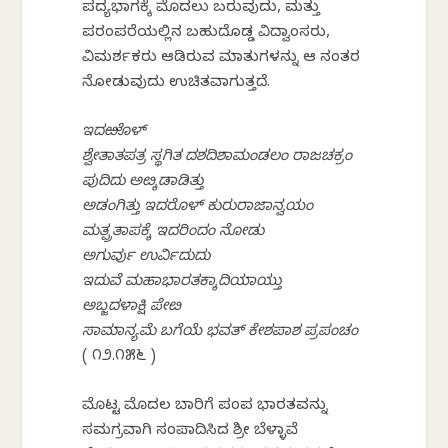
ಪದ್ಯಭಾಗಕ್ಕೆ ಮೊದಲು ಬರುವುದು, ಮತ್ತು
ಪರಂಪರೆಯಲ್ಲಿನ ಬಹುದೊಡ್ಡ ವಿದ್ವಾಂಸರು,
ವಿಮರ್ಶಕರು ಆಡಿರುವ ಮಾತುಗಳನ್ನು ಆ ನಂತರ
ನೋಡುವುದು ಉಚಿತವಾಗುತ್ತದೆ.
ಇದಱೊಳ್
ಶ್ವೇತಾತಪತ್ರ ಸ್ಥಗಿತ ದಶದಿಶಾಮಂಡಲಂ ರಾಜಚಕ್ರಂ
ಪುದಿದು ಅೞ್ಕಡಾಡಿತ್ತು
ಅಡಂಗಿತ್ತು ಇದರೊಳ್ ಕುರುರಾಜಾನ್ವಯಂ
ಮತ್ಪ್ರತಾಪಕ್ಕೆ ಇದರಿಂದಂ ನೋಡು
ಅಗುರ್ವು ಉರ್ವಿದುದು
ಇದುವೆ ಮಹಾಭಾರತಕ್ಕಾದಿಯಾಯ್ತು
ಅಬ್ಜದಳಾಕ್ಷಿ ಪೇೞ
ಸಾಮಾನ್ಯಮೆ ಬಗೆಯೆ ಭವತ್ ಕೇಶಪಾಶ ಪ್ರಪಂಚಂ
( ೧೨.೧೫೬ )
ಮೊಟ್ಟ ಮೊದಲ ಬಾರಿಗೆ ಪಂಪ ಭಾರತವನ್ನು
ಸಮಗ್ರವಾಗಿ ಸಂಪಾದಿಸಿದ ಶ್ರೀ ಬೆಳ್ಳಾವೆ