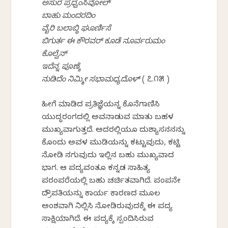
ಅಸುರ ಪ್ರಧ್ವಂಸಿವೋಲ್
ಬಾಹು ಮಂದರದಿಂ
ವೈರಿ ಬಲಾಬ್ಧಿ ಘೂರ್ಣಿಸೆ
ಬಿಗುರ್ತ ಈ ಕೌರವರ್ ಕೂಡೆ ನೂರ್ವರುಮಂ
ಕೊಲ್ವೆನ್
ಇದೆನ್ನ ಪೂಣ್ಕೆ
ನುಡಿದೆಂ ನಿಮ್ಮೀ ಸಭಾಮಧ್ಯದೊಳ್
( ೭.೧೫ )
ಹೀಗೆ ಮಾಡಿದ ಪ್ರತಿಜ್ಞೆಯನ್ನ ಕೊನೆಗಾಣಿಸಿ
ಯುದ್ಧರಂಗದಲ್ಲಿ ಅವನಾಡುವ ಮಾತು ಬಹಳ
ಮುಖ್ಯವಾಗುತ್ತದೆ. ಅದರಲ್ಲಿಯೂ ದುಶ್ಯಾಸನನನ್ನು
ಕೊಂದು ಅವಳ ಮುಡಿಯನ್ನು ಕಟ್ಟುವುದು, ಕಟ್ಟಿ
ನೋಡಿ ನಗುವುದು ಇಲ್ಲಿನ ಬಹು ಮುಖ್ಯವಾದ
ಭಾಗ. ಆ ಪದ್ಯವಂತೂ ಕನ್ನಡ ಸಾಹಿತ್ಯ
ಪರಂಪರೆಯಲ್ಲಿ ಬಹು ಚರ್ಚಿತವಾಗಿದೆ. ಪಂಪನೇ
ದ್ರೌಪತಿಯನ್ನು ಕಾರ್ಯ ಕಾರಣದ ಮೂಲ
ಅಂಶವಾಗಿ ನಿಲ್ಲಿಸಿ ನೋಡಿರುವುದಕ್ಕೆ ಈ ಪದ್ಯ
ಸಾಕ್ಷಿಯಾಗಿದೆ. ಈ ಪದ್ಯಕ್ಕೆ ಸ್ಪಂದಿಸಿರುವ