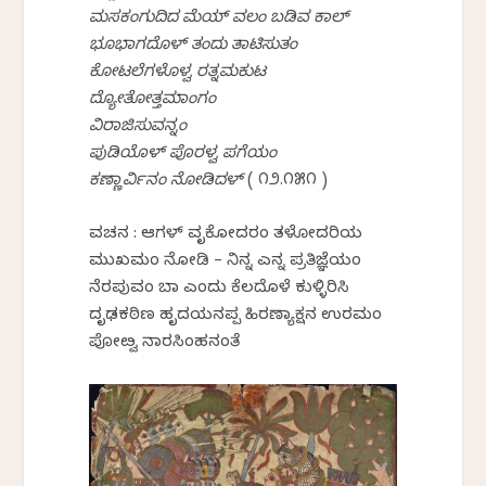
ಮಸಕಂಗುದಿದ ಮೆಯ್ ವಲಂ ಬಡಿವ ಕಾಲ್
ಭೂಭಾಗದೊಳ್ ತಂದು ತಾಟಿಸುತಂ
ಕೋಟಲೆಗಳೊಳ್ವ ರತ್ನಮಕುಟ
ದ್ಯೋತೋತ್ತಮಾಂಗಂ
ವಿರಾಜಿಸುವನ್ನಂ
ಪುಡಿಯೊಳ್ ಪೊರಳ್ವ ಪಗೆಯಂ
ಕಣ್ಣಾರ್ವಿನಂ ನೋಡಿದಳ್
( ೧೨.೧೫೧ )
ವಚನ : ಆಗಳ್ ವೃಕೋದರಂ ತಳೋದರಿಯ
ಮುಖಮಂ ನೋಡಿ – ನಿನ್ನ ಎನ್ನ ಪ್ರತಿಜ್ಞೆಯಂ
ನೆರಪುವಂ ಬಾ ಎಂದು ಕೆಲದೊಳೆ ಕುಳ್ಳಿರಿಸಿ
ದೃಢಕಠಿಣ ಹೃದಯನಪ್ಪ ಹಿರಣ್ಯಾಕ್ಷನ ಉರಮಂ
ಪೋೞ್ವ ನಾರಸಿಂಹನಂತೆ