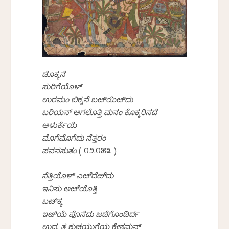
ಡೊಕ್ಕನೆ
ಸುರಿಗೆಯೊಳ್
ಉರಮಂ ಬಿಕ್ಕನೆ ಬಱಿಯಿಱಿದು
ಬರಿಯನ್ ಅಗಲೊತ್ತಿ ಮನಂ ಕೊಕ್ಕರಿಸದೆ
ಅಳುರ್ಕೆಯೆ
ಮೊಗೆಮೊಗೆದು ನೆತ್ತರಂ
ಪವನಸುತಂ
( ೧೨.೧೫೩ )
ನೆತ್ತಿಯೊಳ್ ಎಱೆದೆಱೆದು
ಇನಿಸು ಅಱೆಯೊತ್ತಿ
ಬೞಿಕ್ಕ
ಇೞಿಯೆ ಪೊಸೆದು ಜಡೆಗೊಂಡಿರ್ದ
ಉದ್ವೃತ್ತ ಕುಚಯುಗೆಯ ಕೇಶಮನ್