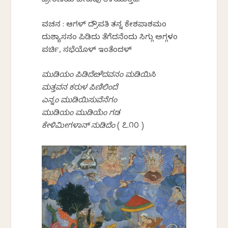
ಪ್ರೇರಣೆಯ ಬೀಜವು ತಿಳಿಯುತ್ತದೆ.
ವಚನ : ಆಗಳ್ ದ್ರೌಪತಿ ತನ್ನ ಕೇಶಪಾಶಮಂ
ದುಶ್ಯಾಸನಂ ಪಿಡಿದು ತೆಗೆದನೆಂದು ಸಿಗ್ಗು ಅಗ್ಗಳಂ
ಪರ್ಚಿ, ಸಭೆಯೊಳ್ ಇಂತೆಂದಳ್
ಮುಡಿಯಂ ಪಿಡಿದೆೞೆದವನಂ ಮಡಿಯಿಸಿ
ಮತ್ತವನ ಕರುಳ ಪಿಣಿಲಿಂದೆ
ಎನ್ನಂ ಮುಡಿಯಿಸುವೆನೆಗಂ
ಮುಡಿಯಂ ಮುಡಿಯೆಂ ಗಡ
ಕೇಳಿಮೀಗಳಾನ್ ನುಡಿದೆಂ
( ೭.೧೦ )