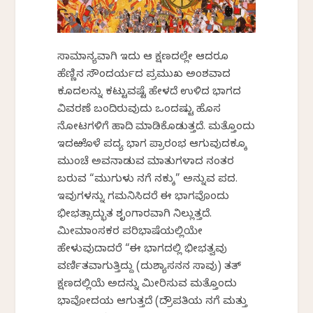
ಸಾಮಾನ್ಯವಾಗಿ ಇದು ಆ ಕ್ಷಣದಲ್ಲೇ ಆದರೂ
ಹೆಣ್ಣಿನ ಸೌಂದರ್ಯದ ಪ್ರಮುಖ ಅಂಶವಾದ
ಕೂದಲನ್ನು ಕಟ್ಟುವಷ್ಟೆ ಹೇಳದೆ ಉಳಿದ ಭಾಗದ
ವಿವರಣೆ ಬಂದಿರುವುದು ಒಂದಷ್ಟು ಹೊಸ
ನೋಟಗಳಿಗೆ ಹಾದಿ ಮಾಡಿಕೊಡುತ್ತದೆ. ಮತ್ತೊಂದು
ಇದಱೊಳೆ ಪದ್ಯ ಭಾಗ ಪ್ರಾರಂಭ ಆಗುವುದಕ್ಕೂ
ಮುಂಚೆ ಅವನಾಡುವ ಮಾತುಗಳಾದ ನಂತರ
ಬರುವ “ಮುಗುಳು ನಗೆ ನಕ್ಕು” ಅನ್ನುವ ಪದ.
ಇವುಗಳನ್ನು ಗಮನಿಸಿದರೆ ಈ ಭಾಗವೊಂದು
ಭೀಭತ್ಸಾದ್ಭುತ ಶೃಂಗಾರವಾಗಿ ನಿಲ್ಲುತ್ತದೆ.
ಮೀಮಾಂಸಕರ ಪರಿಭಾಷೆಯಲ್ಲಿಯೇ
ಹೇಳುವುದಾದರೆ “ಈ ಭಾಗದಲ್ಲಿ ಭೀಭತ್ವವು
ವರ್ಣಿತವಾಗುತ್ತಿದ್ದು (ದುಶ್ಯಾಸನನ ಸಾವು) ತತ್
ಕ್ಷಣದಲ್ಲಿಯೆ ಅದನ್ನು ಮೀರಿಸುವ ಮತ್ತೊಂದು
ಭಾವೋದಯ ಆಗುತ್ತದೆ (ದ್ರೌಪತಿಯ ನಗೆ ಮತ್ತು