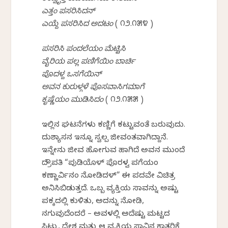
ಎತ್ತಂ ಪಸರಿಸಿದನ್
ಎಯ್ದೆ ಪಸರಿಸಿದ ಅದಟಂ
( ೧೨.೧೫೪ )
ಪಸರಿಸಿ ಪಂದಲೆಯಂ ಮೆಟ್ಟಿಸಿ
ವೈರಿಯ ಪಲ್ಲ ಪಣಿಗೆಯಿಂ ಬಾರ್ಚಿ
ಪೊದಳ್ದ ಒಸಗೆಯಿನ್
ಅವನ ಕುರುಳ್ಗಳೆ ಪೊಸವಾಸಿಗಮಾಗೆ
ಕೃಷ್ಣೆಯಂ ಮುಡಿಸಿದಂ
( ೧೨.೧೫೫ )
ಇಲ್ಲಿನ ಘಟನೆಗಳು ಕಣ್ಣಿಗೆ ಕಟ್ಟುವಂತೆ ಬರುವುದು.
ದುಶ್ಯಾಸನ ಇನ್ನೂ ಸ್ವಲ್ಪ ಜೀವಂತವಾಗಿದ್ದಾನೆ.
ಇನ್ನೇನು ಜೀವ ಹೋಗುವ ಹಾಗಿದೆ ಅವನ ಮುಂದೆ
ದ್ರೌಪತಿ “ಪುಡಿಯೊಳ್ ಪೊರಳ್ವ ಪಗೆಯಂ
ಕಣ್ಣಾರ್ವಿನಂ ನೋಡಿದಳ್” ಈ ಪದವೇ ವಿಚಿತ್ರ
ಅನಿಸಿಬಿಡುತ್ತದೆ. ಒಬ್ಬ ವ್ಯಕ್ತಿಯ ಸಾವನ್ನು ಅಷ್ಟು
ಪಕ್ಕದಲ್ಲಿ ಕುಳಿತು, ಅದನ್ನು ನೋಡಿ,
ನಗುವುದೆಂದರೆ – ಅವಳಲ್ಲಿ ಅದೆಷ್ಟು ಮಟ್ಟದ
ಸಿಟ್ಟು, ದ್ವೇಶ ಮತ್ತು ಆ ವ್ಯಕ್ತಿಯ ಸಾವಿನ ಕಾತರಿಕೆ