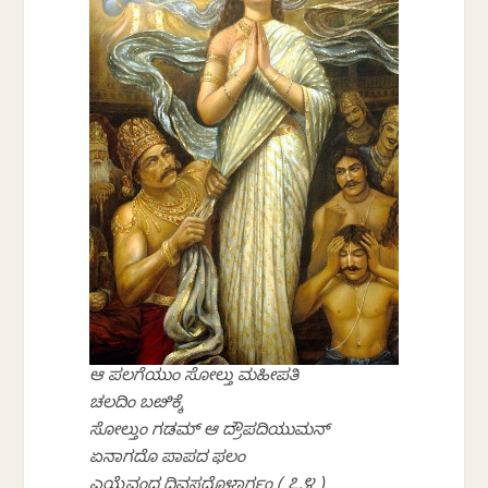
ಆ ಪಲಗೆಯುಂ ಸೋಲ್ತು ಮಹೀಪತಿ
ಚಲದಿಂ ಬೞಿಕ್ಕೆ
ಸೋಲ್ತುಂ ಗಡಮ್ ಆ ದ್ರೌಪದಿಯುಮನ್
ಏನಾಗದೊ ಪಾಪದ ಫಲಂ
ಎಯ್ದೆವಂದ ದಿವಸದೊಳಾರ್ಗಂ ( ೭.೪ )