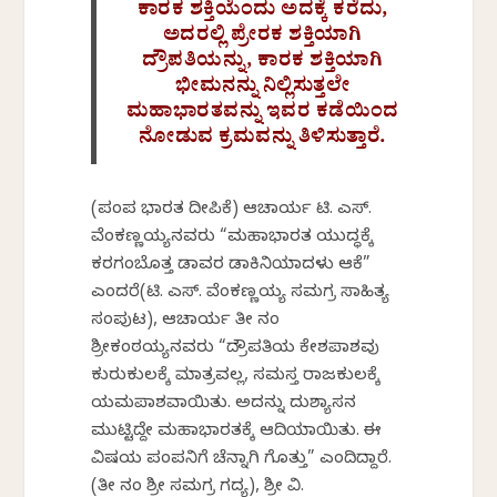
ಕಾರಕ ಶಕ್ತಿಯೆಂದು ಅದಕ್ಕೆ ಕರೆದು,
ಅದರಲ್ಲಿ ಪ್ರೇರಕ ಶಕ್ತಿಯಾಗಿ
ದ್ರೌಪತಿಯನ್ನು, ಕಾರಕ ಶಕ್ತಿಯಾಗಿ
ಭೀಮನನ್ನು ನಿಲ್ಲಿಸುತ್ತಲೇ
ಮಹಾಭಾರತವನ್ನು ಇವರ ಕಡೆಯಿಂದ
ನೋಡುವ ಕ್ರಮವನ್ನು ತಿಳಿಸುತ್ತಾರೆ.
(ಪಂಪ ಭಾರತ ದೀಪಿಕೆ) ಆಚಾರ್ಯ ಟಿ. ಎಸ್.
ವೆಂಕಣ್ಣಯ್ಯನವರು “ಮಹಾಭಾರತ ಯುದ್ಧಕ್ಕೆ
ಕರಗಂಬೊತ್ತ ಡಾವರ ಡಾಕಿನಿಯಾದಳು ಆಕೆ”
ಎಂದರೆ(ಟಿ. ಎಸ್. ವೆಂಕಣ್ಣಯ್ಯ ಸಮಗ್ರ ಸಾಹಿತ್ಯ
ಸಂಪುಟ), ಆಚಾರ್ಯ ತೀ ನಂ
ಶ್ರೀಕಂಠಯ್ಯನವರು “ದ್ರೌಪತಿಯ ಕೇಶಪಾಶವು
ಕುರುಕುಲಕ್ಕೆ ಮಾತ್ರವಲ್ಲ, ಸಮಸ್ತ ರಾಜಕುಲಕ್ಕೆ
ಯಮಪಾಶವಾಯಿತು. ಅದನ್ನು ದುಶ್ಯಾಸನ
ಮುಟ್ಟಿದ್ದೇ ಮಹಾಭಾರತಕ್ಕೆ ಆದಿಯಾಯಿತು. ಈ
ವಿಷಯ ಪಂಪನಿಗೆ ಚೆನ್ನಾಗಿ ಗೊತ್ತು” ಎಂದಿದ್ದಾರೆ.
(ತೀ ನಂ ಶ್ರೀ ಸಮಗ್ರ ಗದ್ಯ), ಶ್ರೀ ವಿ.