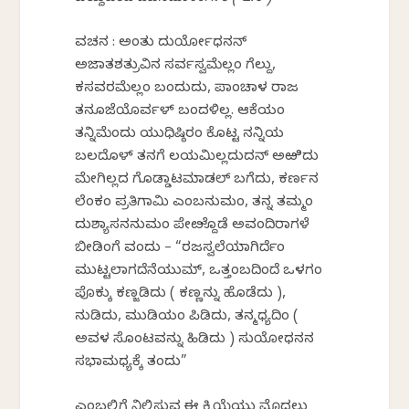
ವಚನ : ಅಂತು ದುರ್ಯೋಧನನ್
ಅಜಾತಶತ್ರುವಿನ ಸರ್ವಸ್ವಮೆಲ್ಲಂ ಗೆಲ್ದು,
ಕಸವರಮೆಲ್ಲಂ ಬಂದುದು, ಪಾಂಚಾಳ ರಾಜ
ತನೂಜೆಯೊರ್ವಳ್ ಬಂದಳಿಲ್ಲ. ಆಕೆಯಂ
ತನ್ನಿಮೆಂದು ಯುಧಿಷ್ಠಿರಂ ಕೊಟ್ಟ ನನ್ನಿಯ
ಬಲದೊಳ್ ತನಗೆ ಲಯಮಿಲ್ಲದುದನ್ ಅಱಿದು
ಮೇಗಿಲ್ಲದ ಗೊಡ್ಡಾಟಮಾಡಲ್ ಬಗೆದು, ಕರ್ಣನ
ಲೆಂಕಂ ಪ್ರತಿಗಾಮಿ ಎಂಬನುಮಂ, ತನ್ನ ತಮ್ಮಂ
ದುಶ್ಯಾಸನನುಮಂ ಪೇೞ್ದೊಡೆ ಅವಂದಿರಾಗಳೆ
ಬೀಡಿಂಗೆ ವಂದು – “ರಜಸ್ವಲೆಯಾಗಿರ್ದೆಂ
ಮುಟ್ಟಲಾಗದೆನೆಯುಮ್, ಒತ್ತಂಬದಿಂದೆ ಒಳಗಂ
ಪೊಕ್ಕು ಕಣ್ಜಡಿದು ( ಕಣ್ಣನ್ನು ಹೊಡೆದು ),
ನುಡಿದು, ಮುಡಿಯಂ ಪಿಡಿದು, ತನ್ಮಧ್ಯದಿಂ (
ಅವಳ ಸೊಂಟವನ್ನು ಹಿಡಿದು ) ಸುಯೋಧನನ
ಸಭಾಮಧ್ಯಕ್ಕೆ ತಂದು”
ಎಂಬಲ್ಲಿಗೆ ನಿಲ್ಲಿಸುವ ಈ ಕ್ರಿಯೆಯು ಮೊದಲು