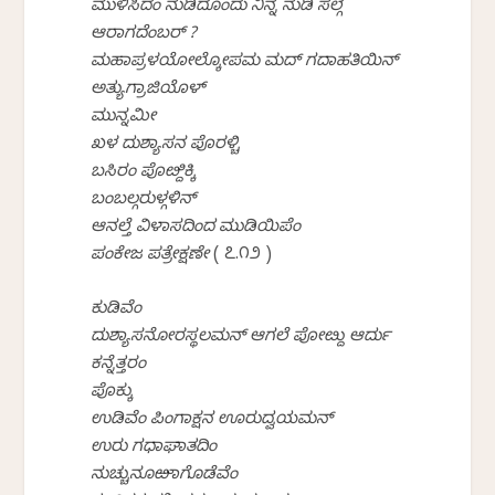
ಮುಳಿಸಿದಂ ನುಡಿದೊಂದು ನಿನ್ನ ನುಡಿ ಸಲ್ಗೆ
ಆರಾಗದೆಂಬರ್ ?
ಮಹಾಪ್ರಳಯೋಲ್ಕೋಪಮ ಮದ್ ಗದಾಹತಿಯಿನ್
ಅತ್ಯುಗ್ರಾಜಿಯೊಳ್
ಮುನ್ನಮೀ
ಖಳ ದುಶ್ಯಾಸನ ಪೊರಳ್ಚಿ
ಬಸಿರಂ ಪೊೞ್ದಿಕ್ಕಿ
ಬಂಬಲ್ಗರುಳ್ಗಳಿನ್
ಆನಲ್ತೆ ವಿಳಾಸದಿಂದ ಮುಡಿಯಿಪೆಂ
ಪಂಕೇಜ ಪತ್ರೇಕ್ಷಣೇ
( ೭.೧೨ )
ಕುಡಿವೆಂ
ದುಶ್ಯಾಸನೋರಸ್ಥಲಮನ್ ಆಗಲೆ ಪೋೞ್ದು ಆರ್ದು
ಕನ್ನೆತ್ತರಂ
ಪೊಕ್ಕು
ಉಡಿವೆಂ ಪಿಂಗಾಕ್ಷನ ಊರುದ್ವಯಮನ್
ಉರು ಗಧಾಘಾತದಿಂ
ನುಚ್ಚುನೂಱಾಗೊಡೆವೆಂ