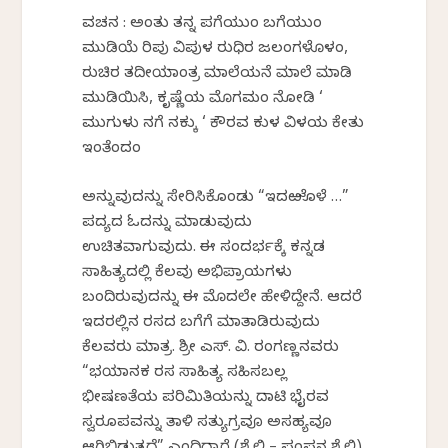
ವಚನ : ಅಂತು ತನ್ನ ಪಗೆಯುಂ ಬಗೆಯುಂ
ಮುಡಿಯೆ ರಿಪು ವಿಪುಳ ರುಧಿರ ಜಲಂಗಳೊಳಂ,
ರುಚಿರ ತದೀಯಾಂತ್ರ ಮಾಲೆಯನೆ ಮಾಲೆ ಮಾಡಿ
ಮುಡಿಯಿಸಿ, ಕೃಷ್ಣೆಯ ಮೊಗಮಂ ನೋಡಿ ‘
ಮುಗುಳು ನಗೆ ನಕ್ಕು ‘ ಕೌರವ ಕುಳ ವಿಳಯ ಕೇತು
ಇಂತೆಂದಂ
ಅನ್ನುವುದನ್ನು ಸೇರಿಸಿಕೊಂಡು “ಇದಱೊಳೆ …”
ಪದ್ಯದ ಓದನ್ನು ಮಾಡುವುದು
ಉಚಿತವಾಗುವುದು. ಈ ಸಂದರ್ಭಕ್ಕೆ ಕನ್ನಡ
ಸಾಹಿತ್ಯದಲ್ಲಿ ಕೆಲವು ಅಭಿಪ್ರಾಯಗಳು
ಬಂದಿರುವುದನ್ನು ಈ ಮೊದಲೇ ಹೇಳಿದ್ದೇನೆ. ಆದರೆ
ಇದರಲ್ಲಿನ ರಸದ ಬಗೆಗೆ ಮಾತಾಡಿರುವುದು
ಕೆಲವರು ಮಾತ್ರ. ಶ್ರೀ ಎಸ್. ವಿ. ರಂಗಣ್ಣನವರು
“ಭಯಾನಕ ರಸ ಸಾಹಿತ್ಯ ಸಹಿಸಬಲ್ಲ
ಭೀಷಣತೆಯ ಪರಿಮಿತಿಯನ್ನು ದಾಟಿ ಭೈರವ
ಸ್ವರೂಪವನ್ನು ತಾಳಿ ಸತ್ಯುಗ್ರವೂ ಅಸಹ್ಯವೂ