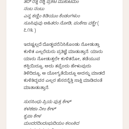
ತದ್ ರತ್ನ ರಶ್ನಿ ಪ್ರಕಟ ಮುಕುಟಮಂ
ನಂಬ ನಂಬು
ಎನ್ನ ಕಣ್ಣಿಂ ಕಿಡಿಯುಂ ಕೆಂಡಂಗಳುಂ
ಸೂಸಿಪುವು ಅಹಿತರಂ ನೋಡಿ, ಪಂಕೇಜ ವಕ್ತ್ರೇ
(
೭.೧೩ )
ಇದಷ್ಟಲ್ಲದೆ ದೊಡ್ಡವರೆನಿಸಿಕೊಂಡು ನೋಡುತ್ತಾ
ಕುಳಿತ ಎಲ್ಲರೆದುರು ಪ್ರತಿಜ್ಞೆ ಮಾಡುತ್ತಾನೆ. ಯಾರು
ಯಾರು ನೋಡುತ್ತಲೇ ಕುಳಿತರೋ, ತಡೆಯುವ
ಶಕ್ತಿಯಿದ್ದೂ, ಅದು ತಪ್ಪೆಂದು ಹೇಳುವುದು
ತಿಳಿದಿದ್ದೂ, ಆ ಯೋಗ್ಯತೆಯಿದ್ದೂ ಅದನ್ನು ಮಾಡದೆ
ಕುಳಿತಿದ್ದವರ ಎಲ್ಲರ ಹೆಸರನ್ನೆತ್ತಿ ಸಾಕ್ಷಿ ಮಾಡಿದಂತೆ
ಮಾತಾಡುತ್ತಾನೆ.
ಸುರಸಿಂಧು ಪ್ರಿಯ ಪುತ್ರ ಕೇಳ್
ಕಳಶಜಾ ನೀಂ ಕೇಳ್
ಕೃಪಾ ಕೇಳ
ಮಂದರದಿಂದಂಭುದಿಯಂ ಕಲಂಕಿದ