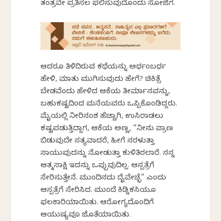
ತಂತ್ರವೇ ಪ್ರತಿಸಲ ಫಲಿಸುವುದೊಂದು ಸೋಜಿಗ.
ಆದರೂ ತಿಳಿದಿರುವ ಕಥೆಯನ್ನು ಅರ್ಧಂಬರ್ಧ
ಹೇಳಿ, ಮಾತು ಮುಗಿಸುವುದು ಹೇಗೆ? ಚಿಕಿತ್ಸೆ
ಬೇಡವೆಂದು ಹೇಳಿದ ಆಕೆಯ ತೀರ್ಮಾನವನ್ನು,
ಬಹುಕಷ್ಟದಿಂದ ಮನೆಯವರು ಒಪ್ಪಿಕೊಂಡಿದ್ದರು.
ಮೈಯಲ್ಲಿ ನೀರಿನಂಶ ಹೆಚ್ಚಾಗಿ, ಉಸಿರಾಡಲು
ಕಷ್ಟಪಡುತ್ತಿದ್ದಾಗ, ಆಕೆಯ ಅಣ್ಣ, “ನೀನು ಪ್ರಾಣ
ಬಿಡುವುದೇ ಸತ್ಯವಾದರೆ, ಹೀಗೆ ನರಳುತ್ತಾ
ಸಾಯುವುದನ್ನು ನೋಡುತ್ತಾ ಕುಳಿತಿರಲಾರೆ. ನನ್ನ
ಆತ್ಮಸಾಕ್ಷಿ ಇದನ್ನು ಒಪ್ಪುವುದಿಲ್ಲ. ಆಸ್ಪತ್ರೆಗೆ
ಸೇರಿಸುತ್ತೇನೆ. ಮುಂದಿನದು ದೈವೇಚ್ಛೆ” ಎಂದು
ಆಸ್ಪತ್ರೆಗೆ ಸೇರಿಸಿದ. ಮುಂದೆ ಕಿಡ್ನಿಕಸಿಯೂ
ಫಲಕಾರಿಯಾಯಿತು. ಆರೋಗ್ಯದೊಂದಿಗೆ
ಆಯುಷ್ಯವೂ ಜೊತೆಯಾಯಿತು.