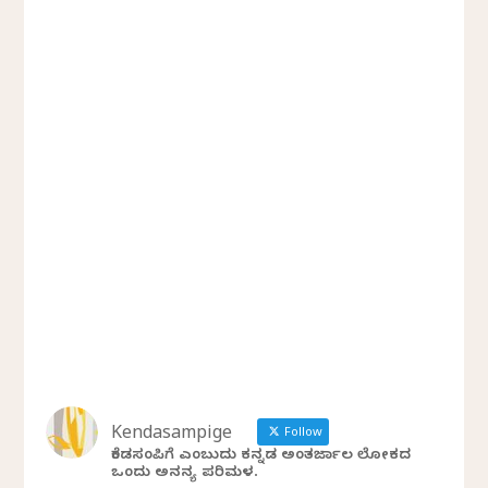
Kendasampige
Follow
ಕೆಂಡಸಂಪಿಗೆ ಎಂಬುದು ಕನ್ನಡ ಅಂತರ್ಜಾಲ ಲೋಕದ
ಒಂದು ಅನನ್ಯ ಪರಿಮಳ.