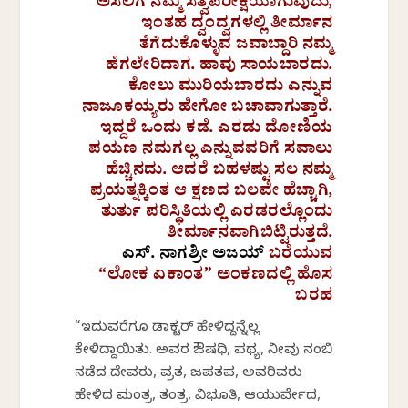
ಅಸಲಿಗೆ ನಮ್ಮ ಸತ್ವಪರೀಕ್ಷೆಯಾಗುವುದು,
ಇಂತಹ ದ್ವಂದ್ವಗಳಲ್ಲಿ ತೀರ್ಮಾನ
ತೆಗೆದುಕೊಳ್ಳುವ ಜವಾಬ್ದಾರಿ ನಮ್ಮ
ಹೆಗಲೇರಿದಾಗ. ಹಾವು ಸಾಯಬಾರದು.
ಕೋಲು ಮುರಿಯಬಾರದು ಎನ್ನುವ
ನಾಜೂಕಯ್ಯರು ಹೇಗೋ ಬಚಾವಾಗುತ್ತಾರೆ.
ಇದ್ದರೆ ಒಂದು ಕಡೆ. ಎರಡು ದೋಣಿಯ
ಪಯಣ ನಮಗಲ್ಲ ಎನ್ನುವವರಿಗೆ ಸವಾಲು
ಹೆಚ್ಚಿನದು. ಆದರೆ ಬಹಳಷ್ಟು ಸಲ ನಮ್ಮ
ಪ್ರಯತ್ನಕ್ಕಿಂತ ಆ ಕ್ಷಣದ ಬಲವೇ ಹೆಚ್ಚಾಗಿ,
ತುರ್ತು ಪರಿಸ್ಥಿತಿಯಲ್ಲಿ ಎರಡರಲ್ಲೊಂದು
ತೀರ್ಮಾನವಾಗಿಬಿಟ್ಟಿರುತ್ತದೆ.
ಎಸ್‌. ನಾಗಶ್ರೀ ಅಜಯ್‌
ಬರೆಯುವ
“ಲೋಕ ಏಕಾಂತ” ಅಂಕಣದಲ್ಲಿ ಹೊಸ
ಬರಹ
“ಇದುವರೆಗೂ ಡಾಕ್ಟರ್ ಹೇಳಿದ್ದನ್ನೆಲ್ಲ
ಕೇಳಿದ್ದಾಯಿತು. ಅವರ ಔಷಧಿ, ಪಥ್ಯ, ನೀವು ನಂಬಿ
ನಡೆದ ದೇವರು, ವ್ರತ, ಜಪತಪ, ಅವರಿವರು
ಹೇಳಿದ ಮಂತ್ರ, ತಂತ್ರ, ವಿಭೂತಿ, ಆಯುರ್ವೇದ,