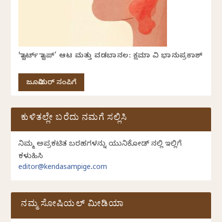
‘ಸ್ಟಾರ್ಟ್ ಸ್ಟಾಪ್’ ಆಟ ಮತ್ತು ವಡಬಾನಲ: ಕ್ಷಮಾ ವಿ ಭಾನುಪ್ರಕಾಶ್
ಜೂನಿಯರ್ ಸಂಪಿಗೆ
ಕುಳಿತಲ್ಲೇ ಬರೆದು ನಮಗೆ ಸಲ್ಲಿಸಿ
ನಿಮ್ಮ ಅಪ್ರಕಟಿತ ಬರಹಗಳನ್ನು ಯುನಿಕೋಡ್ ನಲ್ಲಿ ಇಲ್ಲಿಗೆ
ಕಳುಹಿಸಿ
editor@kendasampige.com
ನಮ್ಮ ಸೋಷಿಯಲ್‌ ಮೀಡಿಯಾ