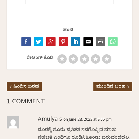
ಹಂಚಿ
ರೇಟಿಂಗ್ ಕೊಡಿ
ಹಿಂದಿನ ಬರಹ
ಮುಂದಿನ ಬರಹ
1 COMMENT
Amulya s
on June 28, 2023 at 8:55 pm
ನೂರಕ್ಕೆ ನೂರು ಪ್ರತಿಶತ ನನಗೊಪ್ಪಿದ ಮಾತು.
ಸಹಜತೆ ಎಂದಿಗೂ ರೂಢಿಸಿಕೊಂಡು ಬರುವಂಥದ್ದಲ್ಲ.