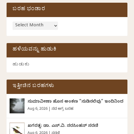
ಬರಹ ಭಂಡಾರ
ಹಳೆಯವನ್ನು ಹುಡುಕಿ
ಇತ್ತೀಚಿನ ಬರಹಗಳು
ಸುಮಾವೀಣಾ ಹೊಸ ಅಂಕಣ “ನುಡಿನಲಿವು” ಇಂದಿನಿಂದ
Aug 6, 2026
|
ದಿನದ ಅಗ್ರ ಬರಹ
ಖಗರತ್ನ: ಡಾ. ಎಸ್.ವಿ. ನರಸಿಂಹನ್‌‌ ಸರಣಿ
Aug 6, 2026
|
ಸರಣಿ