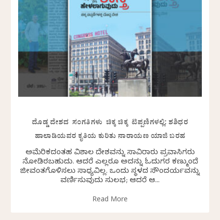
ದೊಡ್ಡ ದೇಶದ ಸಂಗತಿಗಳು ಚಿಕ್ಕ ಚಿಕ್ಕ ಟಿಪ್ಪಣಿಗಳಲ್ಲಿ: ಶಶಿಧರ
ಹಾಲಾಡಿಯವರ ಕೃತಿಯ ಕುರಿತು ನಾರಾಯಣ ಯಾಜಿ ಬರಹ
ಅಮೆರಿಕದಂತಹ ವಿಶಾಲ ದೇಶವನ್ನು ಸಾವಿರಾರು ಪ್ರವಾಸಿಗರು
ನೋಡಿರಬಹುದು. ಆದರೆ ಎಲ್ಲರೂ ಅದನ್ನು ಓದುಗರ ಕಣ್ಮುಂದೆ
ಜೀವಂತಗೊಳಿಸಲು ಸಾಧ್ಯವಿಲ್ಲ. ಒಂದು ಸ್ಥಳದ ಸೌಂದರ್ಯವನ್ನು
ವರ್ಣಿಸುವುದು ಸುಲಭ; ಆದರೆ ಆ...
Read More