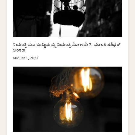
ನಿಯಂತ್ರಿಸುವ ಬುದ್ಧಿಯನ್ನು ನಿಯಂತ್ರಿಸೋಣವೇ?: ಮಾಲತಿ ಶಶಿಧರ್‌
ಅಂಕಣ
August 1, 2023