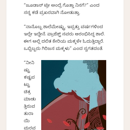
“ಜೂಡಾಸ್ ಟ್ರೀ ಅಂದ್ರೆ ಗೊತ್ತಾ ನಿನಗೆ?” ಎಂದ
ನನ್ನ ಕಡೆ ಪ್ರಖರವಾಗಿ ನೋಡುತ್ತಾ.
“ನಾನೊಬ್ಬ ಶಾಲೆಮೇಷ್ಟ್ರು. ಇಪ್ಪತ್ತು ವರ್ಷಗಳಿಂದ
ಇಲ್ಲೇ ಇದ್ದೇನೆ. ಪ್ರಾಜೆಕ್ಟ್ ನವರು ಆರಂಭಿಸಿದ್ದ ಶಾಲೆ.
ಈಗ ಅಲ್ಲಿ ದಲಿತ ಕೇರಿಯ ಮಕ್ಕಳೇ ಓದುತ್ತಿದ್ದಾರೆ.
ಒಬ್ಬಿಬ್ಬರು ಗಿರಿಜನ ಮಕ್ಕಳು” ಎಂದ ಸ್ವಗತದಂತೆ.
“ನೀನಿ
ಷ್ಟು
ಕಷ್ಟಪ
ಟ್ಟು
ಚಿತ್ರ
ಮಾಡು
ತ್ತಿರುವ
ತುರಾ
ಯಿ
ಮರವನ್