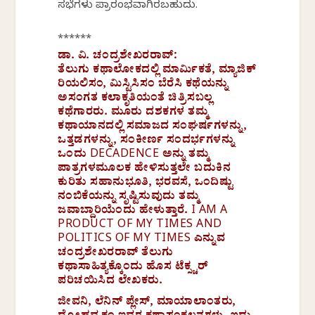
ಸಭೆಗಳು ಪ್ರಾರಂಭವಾಗಿರಬಹುದು.
******
ಡಾ. ವಿ. ಚಂದ್ರಶೇಖರರಾವ್:
ತೆಲುಗು ಕಥಾಲೋಕದಲ್ಲಿ ಮಾರ್ಮಿಕತೆ, ಮ್ಯಾಜಿಕ್
ರಿಯಲಿಸಂ, ಮಿಸ್ಟಿಸಿಸಂ ಬೆರೆಸಿ ಕಥೆಯನ್ನು
ಅಸಂಗತ ಕಲಾಕೃತಿಯಂತೆ ಚಿತ್ರಿಸಬಲ್ಲ
ಕಥೆಗಾರರು. ಮೂರು ದಶಕಗಳ ತಮ್ಮ
ಕಥಾಯಾನದಲ್ಲಿ ಸಮಾಜದ ಸಂಘರ್ಷಗಳನ್ನು,
ಒತ್ತಡಗಳನ್ನು, ಸಂಕೀರ್ಣ ಸಂದರ್ಭಗಳನ್ನು
ಒಂದು DECADENCE ಅನ್ನು ತಮ್ಮ
ಪಾತ್ರಗಳಮೂಲಕ ಹೇಳಿಸುತ್ತಲೇ ಬದುಕಿನ
ಕುರಿತು ಸಹಾನುಭೂತಿ, ಭರವಸೆ, ಒಂದಿಷ್ಟು
ನಂಬಿಕೆಯನ್ನು ಸೃಷ್ಟಿಸುವುದು ತಮ್ಮ
ಜವಾಬ್ದಾರಿಯೆಂದು ಹೇಳುತ್ತಾರೆ. I AM A
PRODUCT OF MY TIMES AND
POLITICS OF MY TIMES ಎನ್ನುವ
ಚಂದ್ರಶೇಖರರಾವ್ ತೆಲುಗು
ಕಥಾಸಾಹಿತ್ಯಕ್ಕೊಂದು ಹೊಸ ಟೆಕ್ಸ್ಚರ್
ಪರಿಚಯಿಸಿದ ಲೇಖಕರು.
ಜೀವನಿ, ಲೆನಿನ್ ಪ್ಲೇಸ್, ಮಾಯಾಲಾಂತರು,