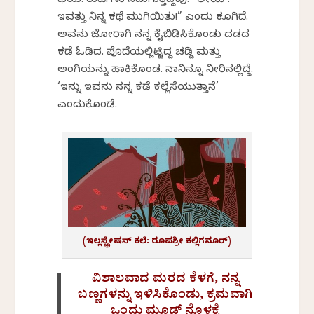
ಭಯ. ತುಟಿಗಳು ನಡುಗುತ್ತಿದ್ದವು. “ಲೇಯ್!
ಇವತ್ತು ನಿನ್ನ ಕಥೆ ಮುಗಿಯಿತು!” ಎಂದು ಕೂಗಿದೆ.
ಅವನು ಜೋರಾಗಿ ನನ್ನ ಕೈಬಿಡಿಸಿಕೊಂಡು ದಡದ
ಕಡೆ ಓಡಿದ. ಪೊದೆಯಲ್ಲಿಟ್ಟಿದ್ದ ಚಡ್ಡಿ ಮತ್ತು
ಅಂಗಿಯನ್ನು ಹಾಕಿಕೊಂಡ. ನಾನಿನ್ನೂ ನೀರಿನಲ್ಲಿದ್ದೆ.
‘ಇನ್ನು ಇವನು ನನ್ನ ಕಡೆ ಕಲ್ಲೆಸೆಯುತ್ತಾನೆ’
ಎಂದುಕೊಂಡೆ.
(ಇಲ್ಲಸ್ಟ್ರೇಷನ್ ಕಲೆ: ರೂಪಶ್ರೀ ಕಲ್ಲಿಗನೂರ್)
ವಿಶಾಲವಾದ ಮರದ ಕೆಳಗೆ, ನನ್ನ
ಬಣ್ಣಗಳನ್ನು ಇಳಿಸಿಕೊಂಡು, ಕ್ರಮವಾಗಿ
ಒಂದು ಮೂಡ್ ನೊಳಕ್ಕೆ