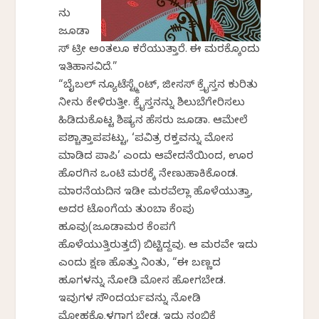
ನು
ಜೂಡಾ
ಸ್ ಟ್ರೀ ಅಂತಲೂ ಕರೆಯುತ್ತಾರೆ. ಈ ಮರಕ್ಕೊಂದು
ಇತಿಹಾಸವಿದೆ.”
“ಬೈಬಲ್ ನ್ಯೂಟೆಸ್ಟ್ಮೆಂಟ್, ಜೀಸಸ್ ಕ್ರೈಸ್ತನ ಕುರಿತು
ನೀನು ಕೇಳಿರುತ್ತೀ. ಕ್ರೈಸ್ತನನ್ನು ಶಿಲುಬೆಗೇರಿಸಲು
ಹಿಡಿದುಕೊಟ್ಟ ಶಿಷ್ಯನ ಹೆಸರು ಜೂಡಾ. ಆಮೇಲೆ
ಪಶ್ಚಾತ್ತಾಪಪಟ್ಟು, ‘ಪವಿತ್ರ ರಕ್ತವನ್ನು ಮೋಸ
ಮಾಡಿದ ಪಾಪಿ’ ಎಂದು ಆವೇದನೆಯಿಂದ, ಊರ
ಹೊರಗಿನ ಒಂಟಿ ಮರಕ್ಕೆ ನೇಣುಹಾಕಿಕೊಂಡ.
ಮಾರನೆಯದಿನ ಇಡೀ ಮರವೆಲ್ಲಾ ಹೊಳೆಯುತ್ತಾ,
ಅದರ ಟೊಂಗೆಯ ತುಂಬಾ ಕೆಂಪು
ಹೂವು(ಜೂಡಾಮರ ಕೆಂಪಗೆ
ಹೊಳೆಯುತ್ತಿರುತ್ತದೆ) ಬಿಟ್ಟಿದ್ದವು. ಆ ಮರವೇ ಇದು
ಎಂದು ಕ್ಷಣ ಹೊತ್ತು ನಿಂತು, “ಈ ಬಣ್ಣದ
ಹೂಗಳನ್ನು ನೋಡಿ ಮೋಸ ಹೋಗಬೇಡ.
ಇವುಗಳ ಸೌಂದರ್ಯವನ್ನು ನೋಡಿ
ಮೋಹಕ್ಕೊಳಗಾಗ ಬೇಡ. ಇದು ನಂಬಿಕೆ