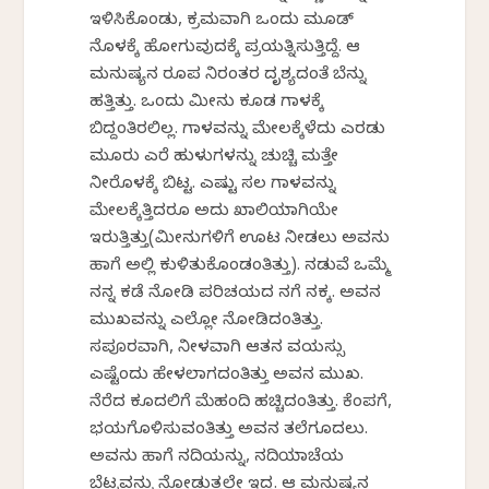
ಇಳಿಸಿಕೊಂಡು, ಕ್ರಮವಾಗಿ ಒಂದು ಮೂಡ್
ನೊಳಕ್ಕೆ ಹೋಗುವುದಕ್ಕೆ ಪ್ರಯತ್ನಿಸುತ್ತಿದ್ದೆ. ಆ
ಮನುಷ್ಯನ ರೂಪ ನಿರಂತರ ದೃಶ್ಯದಂತೆ ಬೆನ್ನು
ಹತ್ತಿತ್ತು. ಒಂದು ಮೀನು ಕೂಡ ಗಾಳಕ್ಕೆ
ಬಿದ್ದಂತಿರಲಿಲ್ಲ. ಗಾಳವನ್ನು ಮೇಲಕ್ಕೆಳೆದು ಎರಡು
ಮೂರು ಎರೆ ಹುಳುಗಳನ್ನು ಚುಚ್ಚಿ ಮತ್ತೇ
ನೀರೊಳಕ್ಕೆ ಬಿಟ್ಟ. ಎಷ್ಟು ಸಲ ಗಾಳವನ್ನು
ಮೇಲಕ್ಕೆತ್ತಿದರೂ ಅದು ಖಾಲಿಯಾಗಿಯೇ
ಇರುತ್ತಿತ್ತು(ಮೀನುಗಳಿಗೆ ಊಟ ನೀಡಲು ಅವನು
ಹಾಗೆ ಅಲ್ಲಿ ಕುಳಿತುಕೊಂಡಂತಿತ್ತು). ನಡುವೆ ಒಮ್ಮೆ
ನನ್ನ ಕಡೆ ನೋಡಿ ಪರಿಚಯದ ನಗೆ ನಕ್ಕ. ಅವನ
ಮುಖವನ್ನು ಎಲ್ಲೋ ನೋಡಿದಂತಿತ್ತು.
ಸಪೂರವಾಗಿ, ನೀಳವಾಗಿ ಆತನ ವಯಸ್ಸು
ಎಷ್ಟೆಂದು ಹೇಳಲಾಗದಂತಿತ್ತು ಅವನ ಮುಖ.
ನೆರೆದ ಕೂದಲಿಗೆ ಮೆಹಂದಿ ಹಚ್ಚಿದಂತಿತ್ತು. ಕೆಂಪಗೆ,
ಭಯಗೊಳಿಸುವಂತಿತ್ತು ಅವನ ತಲೆಗೂದಲು.
ಅವನು ಹಾಗೆ ನದಿಯನ್ನು, ನದಿಯಾಚೆಯ
ಬೆಟ್ಟವನ್ನು ನೋಡುತ್ತಲೇ ಇದ್ದ. ಆ ಮನುಷ್ಯನ