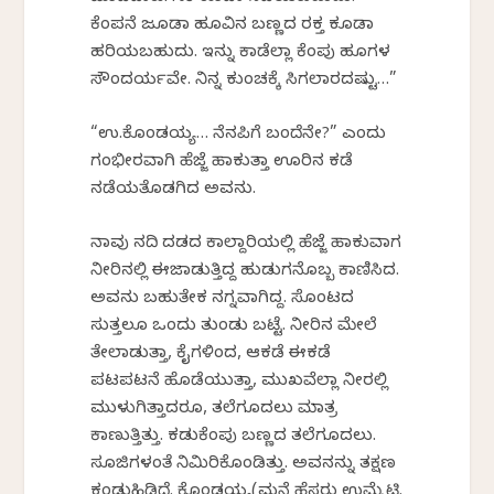
ಕೆಂಪನೆ ಜೂಡಾ ಹೂವಿನ ಬಣ್ಣದ ರಕ್ತ ಕೂಡಾ
ಹರಿಯಬಹುದು. ಇನ್ನು ಕಾಡೆಲ್ಲಾ ಕೆಂಪು ಹೂಗಳ
ಸೌಂದರ್ಯವೇ. ನಿನ್ನ ಕುಂಚಕ್ಕೆ ಸಿಗಲಾರದಷ್ಟು…”
“ಉ.ಕೊಂಡಯ್ಯ… ನೆನಪಿಗೆ ಬಂದೆನೇ?” ಎಂದು
ಗಂಭೀರವಾಗಿ ಹೆಜ್ಜೆ ಹಾಕುತ್ತಾ ಊರಿನ ಕಡೆ
ನಡೆಯತೊಡಗಿದ ಅವನು.
ನಾವು ನದಿ ದಡದ ಕಾಲ್ದಾರಿಯಲ್ಲಿ ಹೆಜ್ಜೆ ಹಾಕುವಾಗ
ನೀರಿನಲ್ಲಿ ಈಜಾಡುತ್ತಿದ್ದ ಹುಡುಗನೊಬ್ಬ ಕಾಣಿಸಿದ.
ಅವನು ಬಹುತೇಕ ನಗ್ನವಾಗಿದ್ದ. ಸೊಂಟದ
ಸುತ್ತಲೂ ಒಂದು ತುಂಡು ಬಟ್ಟೆ. ನೀರಿನ ಮೇಲೆ
ತೇಲಾಡುತ್ತಾ, ಕೈಗಳಿಂದ, ಆಕಡೆ ಈಕಡೆ
ಪಟಪಟನೆ ಹೊಡೆಯುತ್ತಾ, ಮುಖವೆಲ್ಲಾ ನೀರಲ್ಲಿ
ಮುಳುಗಿತ್ತಾದರೂ, ತಲೆಗೂದಲು ಮಾತ್ರ
ಕಾಣುತ್ತಿತ್ತು. ಕಡುಕೆಂಪು ಬಣ್ಣದ ತಲೆಗೂದಲು.
ಸೂಜಿಗಳಂತೆ ನಿಮಿರಿಕೊಂಡಿತ್ತು. ಅವನನ್ನು ತಕ್ಷಣ
ಕಂಡುಹಿಡಿದೆ. ಕೊಂಡಯ್ಯ(ಮನೆ ಹೆಸರು ಉಮ್ಮೆಟಿ.