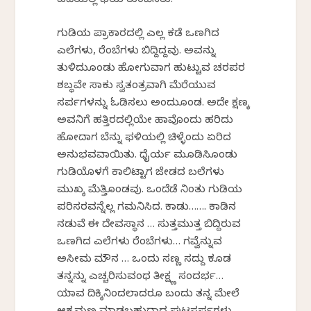
ಎದೆಯಲ್ಲಿ ಭಯ ತುಂಬಿಸಿತು.
ಗುಡಿಯ ಪ್ರಾಕಾರದಲ್ಲಿ ಎಲ್ಲ ಕಡೆ ಒಣಗಿದ
ಎಲೆಗಳು, ರೆಂಬೆಗಳು ಬಿದ್ದಿದ್ದವು. ಅವನ್ನು
ತುಳಿದುಕೊಂಡು ಹೋಗುವಾಗ ಹುಟ್ಟುವ ಚರಪರ
ಶಬ್ಧವೇ ಸಾಕು ಸ್ವತಂತ್ರವಾಗಿ ಮೆರೆಯುವ
ಸರ್ಪಗಳನ್ನು ಓಡಿಸಲು ಅಂದುಕೊಂಡ. ಅದೇ ಕ್ಷಣಕ್ಕೆ
ಅವನಿಗೆ ಹತ್ತಿರದಲ್ಲಿಯೇ ಹಾವೊಂದು ಹರಿದು
ಹೋದಾಗ ಬೆನ್ನು ಫಳಿಯಲ್ಲಿ ಚಿಳ್ಳೆಂದು ಏರಿದ
ಅನುಭವವಾಯಿತು. ಧೈರ್ಯ ಮೂಡಿಸಿಕೊಂಡು
ಗುಡಿಯೊಳಗೆ ಕಾಲಿಟ್ಟಾಗ ಜೇಡದ ಬಲೆಗಳು
ಮುಖಕ್ಕೆ ಮೆತ್ತಿಕೊಂಡವು. ಒಂದೆಡೆ ನಿಂತು ಗುಡಿಯ
ಪರಿಸರವನ್ನೆಲ್ಲ ಗಮನಿಸಿದ. ಕಾಡು……. ಕಾಡಿನ
ನಡುವೆ ಈ ದೇವಸ್ಥಾನ … ಸುತ್ತಮುತ್ತ ಬಿದ್ದಿರುವ
ಒಣಗಿದ ಎಲೆಗಳು ರೆಂಬೆಗಳು… ಗವ್ವೆನ್ನುವ
ಅಸೀಮ ಮೌನ … ಒಂದು ಸಣ್ಣ ಸದ್ದು ಕೂಡ
ತನ್ನನ್ನು ಎಚ್ಚರಿಸುವಂಥ ತೀಕ್ಷ್ಣ ಸಂದರ್ಭ…
ಯಾವ ದಿಕ್ಕಿನಿಂದಲಾದರೂ ಬಂದು ತನ್ನ ಮೇಲೆ