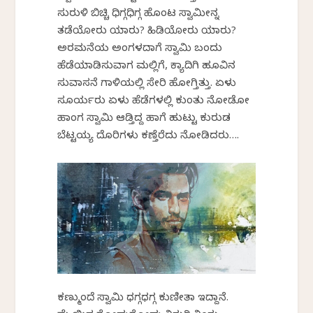
ಸುರುಳಿ ಬಿಚ್ಚಿ ಧಿಗ್ಗಧಿಗ್ಗ ಹೊಂಟ ಸ್ವಾಮೀನ್ನ
ತಡೆಯೋರು ಯಾರು? ಹಿಡಿಯೋರು ಯಾರು?
ಅರಮನೆಯ ಅಂಗಳದಾಗೆ ಸ್ವಾಮಿ ಬಂದು
ಹೆಡೆಯಾಡಿಸುವಾಗ ಮಲ್ಲಿಗೆ, ಕ್ಯಾದಿಗಿ ಹೂವಿನ
ಸುವಾಸನೆ ಗಾಳಿಯಲ್ಲಿ ಸೇರಿ ಹೋಗ್ತಿತ್ತು. ಏಳು
ಸೂರ್ಯರು ಏಳು ಹೆಡೆಗಳಲ್ಲಿ ಕುಂತು ನೋಡೋ
ಹಾಂಗ ಸ್ವಾಮಿ ಆಡ್ತಿದ್ದ ಹಾಗೆ ಹುಟ್ಟು ಕುರುಡ
ಬೆಟ್ಟಯ್ಯ ದೊರಿಗಳು ಕಣ್ತೆರೆದು ನೋಡಿದರು….
ಕಣ್ಮುಂದೆ ಸ್ವಾಮಿ ಧಗ್ಗಧಗ್ಗ ಕುಣೀತಾ ಇದ್ದಾನೆ.