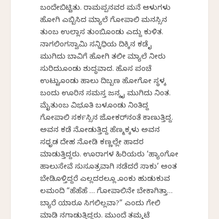
ಬಂದೇಬಿಟ್ಟಿತು. ರಾಮಪ್ಪನವರ ಮನೆ ಆಳುಗಳು
ಹೋಗಿ ಎಬ್ಬಿಸಿದ ಮ್ಯಾಲೆ ಗೋಪಾಲಿ ಮನಸ್ಸಿನ
ತುಂಬ ಉಲ್ಲಾಸ ತುಂಬಿಕೊಂಡು ಎದ್ದು ಕುಳಿತ.
ನಾಗಲಿಂಗಸ್ವಾಮಿ ಸನ್ನಿಧಿಯ ದಿಕ್ಕಿನ ಕಡೆ ಕೈ
ಮುಗಿದು ಬಾವಿಗೆ ಹೋಗಿ ತಲೀ ಮ್ಯಾಲೆ ನೀರು
ಸುರಿದುಕೊಂಡು ಶುದ್ಧವಾದ. ಹೊಸ ಪಂಚೆ
ಉಟ್ಟುಕೊಂಡು ಹಾಲು ದಿಬ್ಬಣ ಹೋಗೋ ಸ್ಥಳಕ್ಕೆ
ಬಂದು ಊರಿನ ಸಮಸ್ತ ಜನಕ್ಕೆ ಕೈ ಮುಗಿದು ನಿಂತ.
ಮೈತುಂಬ ವಿಭೂತಿ ಬಳಕೊಂಡು ನಿಂತಿದ್ದ
ಗೋಪಾಲಿ ಸರ್ಕಸ್ಸಿನ ಜೋಕರ್‌ನಂತೆ ಕಾಣುತ್ತಿದ್ದ.
ಅವನ ಕಡೆ ನೋಡುತ್ತಿದ್ದ ಹೆಣ್ಮಕ್ಕಳು ಅವನ
ಸಧೃಡ ದೇಹ ನೋಡಿ ಕಣ್ಣಲ್ಲೇ ಹಾದರ
ಮಾಡುತ್ತಿದ್ದರು. ಊರಾಗಳ ಹಿರಿಯರು ‘ಹ್ಯಾಂಗೋ
ಹಾಲುಸೇವೆ ಸುಸೂತ್ರವಾಗಿ ನಡೆದರೆ ಸಾಕು’ ಅಂತ
ಬೇಡಿಕೊಳ್ತಿದ್ದರೆ ಎಲ್ಲದರಲ್ಲೂ ಕೊಂಕು ಹುಡುಕುವ
ಕೆಲಮಂದಿ “ಹೆಹೆಹೆ … ಗೋಪಾಲಿನೇ ಬೇಕಾಗಿತ್ತಾ…
ಬ್ಯಾರೆ ಯಾರೂ ಸಿಗಲಿಲ್ಲವಾ?” ಎಂದು ಗೇಲಿ
ಮಾಡಿ ನಗಾಡುತ್ತಿದ್ದರು. ಮುಂದೆ ತಮ್ಮಟೆ