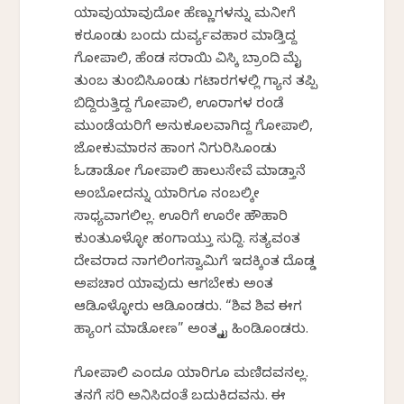
ಯಾವುಯಾವುದೋ ಹೆಣ್ಣುಗಳನ್ನು ಮನೀಗೆ
ಕರಕೊಂಡು ಬಂದು ದುರ್ವ್ಯವಹಾರ ಮಾಡ್ತಿದ್ದ
ಗೋಪಾಲಿ, ಹೆಂಡ ಸರಾಯಿ ವಿಸ್ಕಿ ಬ್ರಾಂದಿ ಮೈ
ತುಂಬ ತುಂಬಿಸಿಕೊಂಡು ಗಟಾರಗಳಲ್ಲಿ ಗ್ಯಾನ ತಪ್ಪಿ
ಬಿದ್ದಿರುತ್ತಿದ್ದ ಗೋಪಾಲಿ, ಊರಾಗಳ ರಂಡೆ
ಮುಂಡೆಯರಿಗೆ ಅನುಕೂಲವಾಗಿದ್ದ ಗೋಪಾಲಿ,
ಜೋಕುಮಾರನ ಹಾಂಗ ನಿಗುರಿಸಿಕೊಂಡು
ಓಡಾಡೋ ಗೋಪಾಲಿ ಹಾಲುಸೇವೆ ಮಾಡ್ತಾನೆ
ಅಂಬೋದನ್ನು ಯಾರಿಗೂ ನಂಬಲಿಕ್ಕೇ
ಸಾಧ್ಯವಾಗಲಿಲ್ಲ. ಊರಿಗೆ ಊರೇ ಹೌಹಾರಿ
ಕುಂತುಕೊಳ್ಳೋ ಹಂಗಾಯ್ತು ಸುದ್ದಿ. ಸತ್ಯವಂತ
ದೇವರಾದ ನಾಗಲಿಂಗಸ್ವಾಮಿಗೆ ಇದಕ್ಕಿಂತ ದೊಡ್ಡ
ಅಪಚಾರ ಯಾವುದು ಆಗಬೇಕು ಅಂತ
ಆಡಿಕೊಳ್ಳೋರು ಆಡಿಕೊಂಡರು. “ಶಿವ ಶಿವ ಈಗ
ಹ್ಯಾಂಗ ಮಾಡೋಣ” ಅಂತ ಕೈಕೈ ಹಿಂಡಿಕೊಂಡರು.
ಗೋಪಾಲಿ ಎಂದೂ ಯಾರಿಗೂ ಮಣಿದವನಲ್ಲ.
ತನಗೆ ಸರಿ ಅನಿಸಿದಂತೆ ಬದುಕಿದವನು. ಈ