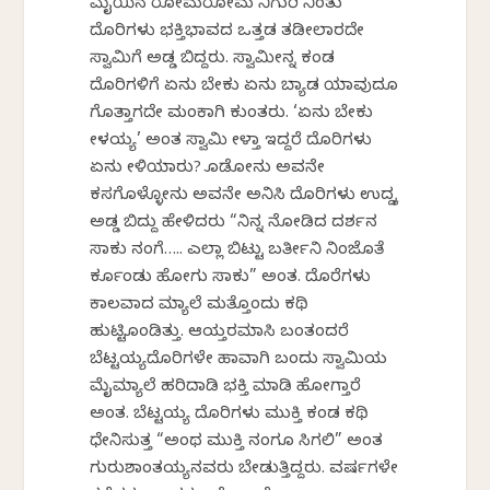
ಮೈಯಿನ ರೋಮರೋಮ ನಿಗುರಿ ನಿಂತು
ದೊರಿಗಳು ಭಕ್ತಿಭಾವದ ಒತ್ತಡ ತಡೀಲಾರದೇ
ಸ್ವಾಮಿಗೆ ಅಡ್ಡ ಬಿದ್ದರು. ಸ್ವಾಮೀನ್ನ ಕಂಡ
ದೊರಿಗಳಿಗೆ ಏನು ಬೇಕು ಏನು ಬ್ಯಾಡ ಯಾವುದೂ
ಗೊತ್ತಾಗದೇ ಮಂಕಾಗಿ ಕುಂತರು. ‘ಏನು ಬೇಕು
ಕೇಳಯ್ಯ’ ಅಂತ ಸ್ವಾಮಿ ಕೇಳ್ತಾ ಇದ್ದರೆ ದೊರಿಗಳು
ಏನು ಕೇಳಿಯಾರು? ಕೊಡೋನು ಅವನೇ
ಕಸಗೊಳ್ಳೋನು ಅವನೇ ಅನಿಸಿ ದೊರಿಗಳು ಉದ್ದಕ್ಕೆ
ಅಡ್ಡ ಬಿದ್ದು ಹೇಳಿದರು “ನಿನ್ನ ನೋಡಿದ ದರ್ಶನ
ಸಾಕು ನಂಗೆ….. ಎಲ್ಲಾ ಬಿಟ್ಟು ಬರ್ತೀನಿ ನಿಂಜೊತೆ
ಕರ್ಕೊಂಡು ಹೋಗು ಸಾಕು” ಅಂತ. ದೊರೆಗಳು
ಕಾಲವಾದ ಮ್ಯಾಲೆ ಮತ್ತೊಂದು ಕಥಿ
ಹುಟ್ಟಿಕೊಂಡಿತ್ತು. ಆಯ್ತರಮಾಸಿ ಬಂತಂದರೆ
ಬೆಟ್ಟಯ್ಯದೊರಿಗಳೇ ಹಾವಾಗಿ ಬಂದು ಸ್ವಾಮಿಯ
ಮೈಮ್ಯಾಲೆ ಹರಿದಾಡಿ ಭಕ್ತಿ ಮಾಡಿ ಹೋಗ್ತಾರೆ
ಅಂತ. ಬೆಟ್ಟಯ್ಯ ದೊರಿಗಳು ಮುಕ್ತಿ ಕಂಡ ಕಥಿ
ಧೇನಿಸುತ್ತ “ಅಂಥ ಮುಕ್ತಿ ನಂಗೂ ಸಿಗಲಿ” ಅಂತ
ಗುರುಶಾಂತಯ್ಯನವರು ಬೇಡುತ್ತಿದ್ದರು. ವರ್ಷಗಳೇ