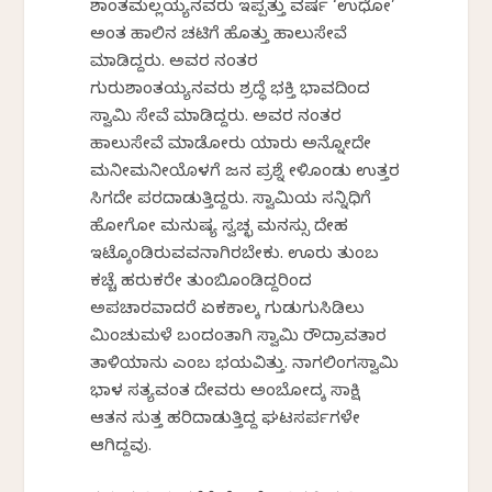
ಶಾಂತಮಲ್ಲಯ್ಯನವರು ಇಪ್ಪತ್ತು ವರ್ಷ ‘ಉಧೋ’
ಅಂತ ಹಾಲಿನ ಚಟಿಗೆ ಹೊತ್ತು ಹಾಲುಸೇವೆ
ಮಾಡಿದ್ದರು. ಅವರ ನಂತರ
ಗುರುಶಾಂತಯ್ಯನವರು ಶ್ರದ್ಧೆ ಭಕ್ತಿ ಭಾವದಿಂದ
ಸ್ವಾಮಿ ಸೇವೆ ಮಾಡಿದ್ದರು. ಅವರ ನಂತರ
ಹಾಲುಸೇವೆ ಮಾಡೋರು ಯಾರು ಅನ್ನೋದೇ
ಮನೀಮನೀಯೊಳಗೆ ಜನ ಪ್ರಶ್ನೆ ಕೇಳಿಕೊಂಡು ಉತ್ತರ
ಸಿಗದೇ ಪರದಾಡುತ್ತಿದ್ದರು. ಸ್ವಾಮಿಯ ಸನ್ನಿಧಿಗೆ
ಹೋಗೋ ಮನುಷ್ಯ ಸ್ವಚ್ಛ ಮನಸ್ಸು ದೇಹ
ಇಟ್ಕೊಂಡಿರುವವನಾಗಿರಬೇಕು. ಊರು ತುಂಬ
ಕಚ್ಚೆ ಹರುಕರೇ ತುಂಬಿಕೊಂಡಿದ್ದರಿಂದ
ಅಪಚಾರವಾದರೆ ಏಕಕಾಲಕ್ಕೆ ಗುಡುಗುಸಿಡಿಲು
ಮಿಂಚುಮಳೆ ಬಂದಂತಾಗಿ ಸ್ವಾಮಿ ರೌದ್ರಾವತಾರ
ತಾಳಿಯಾನು ಎಂಬ ಭಯವಿತ್ತು. ನಾಗಲಿಂಗಸ್ವಾಮಿ
ಭಾಳ ಸತ್ಯವಂತ ದೇವರು ಅಂಬೋದಕ್ಕೆ ಸಾಕ್ಷಿ
ಆತನ ಸುತ್ತ ಹರಿದಾಡುತ್ತಿದ್ದ ಘಟಸರ್ಪಗಳೇ
ಆಗಿದ್ದವು.