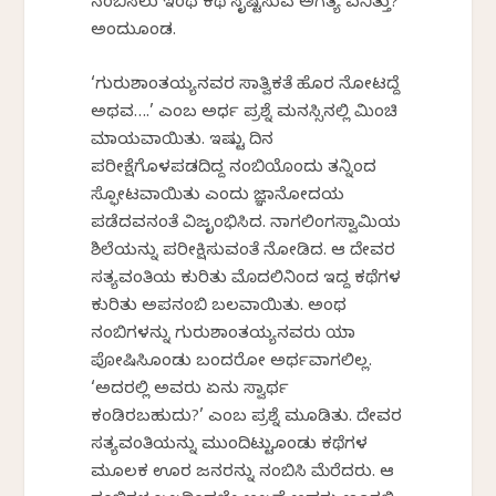
ನಂಬಿಸಲು ಇಂಥ ಕಥೆ ಸೃಷ್ಟಿಸುವ ಅಗತ್ಯ ಏನಿತ್ತು?’
ಅಂದುಕೊಂಡ.
‘ಗುರುಶಾಂತಯ್ಯನವರ ಸಾತ್ವಿಕತೆ ಹೊರ ನೋಟದ್ದೆ
ಅಥವ….’ ಎಂಬ ಅರ್ಧ ಪ್ರಶ್ನೆ ಮನಸ್ಸಿನಲ್ಲಿ ಮಿಂಚಿ
ಮಾಯವಾಯಿತು. ಇಷ್ಟು ದಿನ
ಪರೀಕ್ಷೆಗೊಳಪಡದಿದ್ದ ನಂಬಿಕೆಯೊಂದು ತನ್ನಿಂದ
ಸ್ಫೋಟವಾಯಿತು ಎಂದು ಜ್ಞಾನೋದಯ
ಪಡೆದವನಂತೆ ವಿಜೃಂಭಿಸಿದ. ನಾಗಲಿಂಗಸ್ವಾಮಿಯ
ಶಿಲೆಯನ್ನು ಪರೀಕ್ಷಿಸುವಂತೆ ನೋಡಿದ. ಆ ದೇವರ
ಸತ್ಯವಂತಿಕೆಯ ಕುರಿತು ಮೊದಲಿನಿಂದ ಇದ್ದ ಕಥೆಗಳ
ಕುರಿತು ಅಪನಂಬಿಕೆ ಬಲವಾಯಿತು. ಅಂಥ
ನಂಬಿಕೆಗಳನ್ನು ಗುರುಶಾಂತಯ್ಯನವರು ಯಾಕೆ
ಪೋಷಿಸಿಕೊಂಡು ಬಂದರೋ ಅರ್ಥವಾಗಲಿಲ್ಲ.
‘ಅದರಲ್ಲಿ ಅವರು ಏನು ಸ್ವಾರ್ಥ
ಕಂಡಿರಬಹುದು?’ ಎಂಬ ಪ್ರಶ್ನೆ ಮೂಡಿತು. ದೇವರ
ಸತ್ಯವಂತಿಕೆಯನ್ನು ಮುಂದಿಟ್ಟುಕೊಂಡು ಕಥೆಗಳ
ಮೂಲಕ ಊರ ಜನರನ್ನು ನಂಬಿಸಿ ಮೆರೆದರು. ಆ