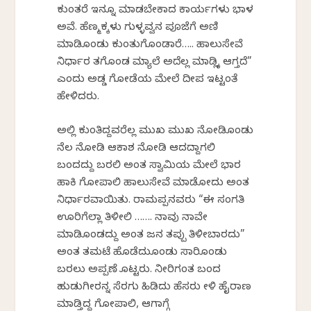
ಕುಂತರೆ ಇನ್ನೂ ಮಾಡಬೇಕಾದ ಕಾರ್ಯಗಳು ಭಾಳ
ಅವೆ. ಹೆಣ್ಮಕ್ಕಳು ಗುಳ್ಳವ್ವನ ಪೂಜೆಗೆ ಅಣಿ
ಮಾಡಿಕೊಂಡು ಕುಂತುಗೊಂಡಾರೆ….. ಹಾಲುಸೇವೆ
ನಿರ್ಧಾರ ತಗೊಂಡ ಮ್ಯಾಲೆ ಅದೆಲ್ಲ ಮಾಡ್ಲಿಕ್ಕೆ ಆಗ್ತದೆ”
ಎಂದು ಅಡ್ಡ ಗೋಡೆಯ ಮೇಲೆ ದೀಪ ಇಟ್ಟಂತೆ
ಹೇಳಿದರು.
ಅಲ್ಲಿ ಕುಂತಿದ್ದವರೆಲ್ಲ ಮುಖ ಮುಖ ನೋಡಿಕೊಂಡು
ನೆಲ ನೋಡಿ ಆಕಾಶ ನೋಡಿ ಆದದ್ದಾಗಲಿ
ಬಂದದ್ದು ಬರಲಿ ಅಂತ ಸ್ವಾಮಿಯ ಮೇಲೆ ಭಾರ
ಹಾಕಿ ಗೋಪಾಲಿ ಹಾಲುಸೇವೆ ಮಾಡೋದು ಅಂತ
ನಿರ್ಧಾರವಾಯಿತು. ರಾಮಪ್ಪನವರು “ಈ ಸಂಗತಿ
ಊರಿಗೆಲ್ಲಾ ತಿಳೀಲಿ ……. ನಾವು ನಾವೇ
ಮಾಡಿಕೊಂಡದ್ದು ಅಂತ ಜನ ತಪ್ಪು ತಿಳೀಬಾರದು”
ಅಂತ ತಮಟೆ ಹೊಡೆದುಕೊಂಡು ಸಾರಿಕೊಂಡು
ಬರಲು ಅಪ್ಪಣೆ ಕೊಟ್ಟರು. ನೀರಿಗಂತ ಬಂದ
ಹುಡುಗೀರನ್ನ ಸೆರಗು ಹಿಡಿದು ಹೆಸರು ಕೇಳಿ ಹೈರಾಣ
ಮಾಡ್ತಿದ್ದ ಗೋಪಾಲಿ, ಆಗಾಗ್ಗೆ