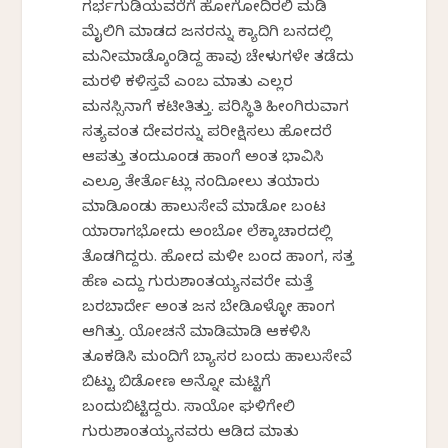
ಗರ್ಭಗುಡಿಯವರೆಗೆ ಹೋಗೋದಿರಲಿ ಮಡಿ
ಮೈಲಿಗಿ ಮಾಡದ ಜನರನ್ನು ಕ್ಯಾದಿಗಿ ಬನದಲ್ಲಿ
ಮನೀಮಾಡ್ಕೊಂಡಿದ್ದ ಹಾವು ಚೇಳುಗಳೇ ತಡೆದು
ಮರಳಿ ಕಳಿಸ್ತವೆ ಎಂಬ ಮಾತು ಎಲ್ಲರ
ಮನಸ್ಸಿನಾಗೆ ಕಟೀತಿತ್ತು. ಪರಿಸ್ಥಿತಿ ಹೀಂಗಿರುವಾಗ
ಸತ್ಯವಂತ ದೇವರನ್ನು ಪರೀಕ್ಷಿಸಲು ಹೋದರೆ
ಆಪತ್ತು ತಂದುಕೊಂಡ ಹಾಂಗೆ ಅಂತ ಭಾವಿಸಿ
ಎಲ್ರೂ ತೇರ್ತೊಟ್ಲು ನಂದಿಕೋಲು ತಯಾರು
ಮಾಡಿಕೊಂಡು ಹಾಲುಸೇವೆ ಮಾಡೋ ಬಂಟ
ಯಾರಾಗಭೋದು ಅಂಬೋ ಲೆಕ್ಕಾಚಾರದಲ್ಲಿ
ತೊಡಗಿದ್ದರು. ಹೋದ ಮಳೀ ಬಂದ ಹಾಂಗ, ಸತ್ತ
ಹೆಣ ಎದ್ದು ಗುರುಶಾಂತಯ್ಯನವರೇ ಮತ್ತೆ
ಬರಬಾರ್ದೇ ಅಂತ ಜನ ಬೇಡಿಕೊಳ್ಳೋ ಹಾಂಗ
ಆಗಿತ್ತು. ಯೋಚನೆ ಮಾಡಿಮಾಡಿ ಆಕಳಿಸಿ
ತೂಕಡಿಸಿ ಮಂದಿಗೆ ಬ್ಯಾಸರ ಬಂದು ಹಾಲುಸೇವೆ
ಬಿಟ್ಟು ಬಿಡೋಣ ಅನ್ನೋ ಮಟ್ಟಿಗೆ
ಬಂದುಬಿಟ್ಟಿದ್ದರು. ಸಾಯೋ ಘಳಿಗೇಲಿ
ಗುರುಶಾಂತಯ್ಯನವರು ಆಡಿದ ಮಾತು