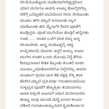
ಬೇಯಿಸಿಕೊಳ್ಳೋದು ರೂಢಿಯಾಗಿಬಿಟ್ಟಿದ್ದರಿಂದ
ಯಾರ ಮನೀಗೂ ಅವರು ಊಟಕ್ಕೆ ಹೋಗ್ತಿರಲಿಲ್ಲ.
ಬೆಳಿಗ್ಗೆ ಎದ್ದೊಡನೆ ಬಾವಿಯಿಂದ ನೀರು ಸೇದಿಕೊಂಡು
ಧಬಧಬ ತಲೀ ಮ್ಯಾಲೆ ಸುರಕೊಂಡು ಸ್ನಾನ
ಮಾಡಿಕೊಂಡು ಹಸಿ ಮೈನಾಗೇ ಶಿವನ ಪೂಜೆಗೆ
ಕೂಡ್ತಿದ್ದರು. ಪೂಜೆ ಮುಗಿಯೋ ಹೊತ್ತಿಗೆ ಹನ್ನೆರಡು
ಗಂಟೆ……… ನಂತರ ಒಲೆಗೆ ಬೆಂಕಿ ಬಿದ್ದು ಅನ್ನ
ಬೇಯಬೇಕು. ಅನ್ನಕ್ಕೆ ನಂಜಿಕೊಳ್ಳಲಿಕ್ಕೆ ಚಟ್ನಿ
ಉಪ್ಪಿನಕಾಯಿ ಮೊಸರು ಇದ್ದರೆ ಆಯ್ತು. ಊಟ
ಮುಗಿದ ನಂತರ ಒಂದು ಜೊಂಪು ನಿದ್ದೆ ತೆಗೆದು
ಶಿವಪುರಾಣದ ಕಡತ ತೆಕ್ಕೊಂಡು ಕುಂತರೆ ಸಂಜೀ
ಸೂರ್ಯ ಕೈಮಾಡೋವರೆಗೂ ನಿಲ್ತಿರಲಿಲ್ಲ. ಅವರು
ಪಂಚಾಂಗ ಶ್ರವಣ ವಾರ ತಿಥಿ ನಕ್ಷತ್ರ ಲೆಕ್ಕ ಹಾಕಿ
ಹೇಳಿದ ಮ್ಯಾಲೆ ಪ್ರತಿ ವರ್ಷ ಗರುಡಪಂಚಮಿಯ
ಗುಳ್ಳಪ್ಪನ ಪೂಜೆಗೆ ಹೆಣ್ಮಕ್ಕಳು ತಯಾರಾಗಲು
ಆಣತಿ ಸಿಕ್ಕಂತೆ. ಊರಾಗೆ ಯಾರ ಮನೀಲಾದರು
ಹುಟ್ಟು ಸಾವು ಮುಂಜಿ ಮದ್ವಿ ಏನಾರ ಕಾರ್ಯ
ನಡೀಲಿ ಗುರುಶಾಂತಯ್ಯನವರ ಕೃಪಾಶೀರ್ವಾದ