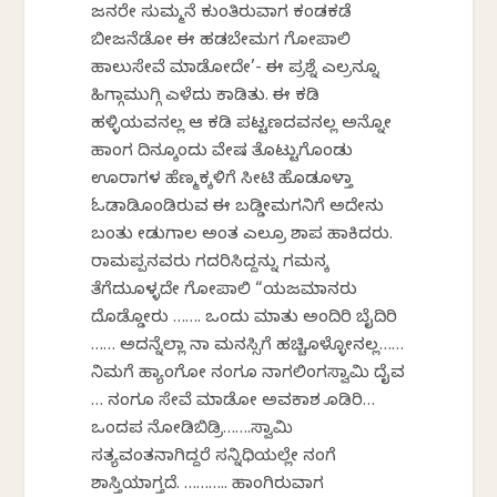
ಜನರೇ ಸುಮ್ಮನೆ ಕುಂತಿರುವಾಗ ಕಂಡಕಡೆ
ಬೀಜನೆಡೋ ಈ ಹಡಬೇಮಗ ಗೋಪಾಲಿ
ಹಾಲುಸೇವೆ ಮಾಡೋದೇ’- ಈ ಪ್ರಶ್ನೆ ಎಲ್ರನ್ನೂ
ಹಿಗ್ಗಾಮುಗ್ಗಿ ಎಳೆದು ಕಾಡಿತು. ಈ ಕಡಿ
ಹಳ್ಳಿಯವನಲ್ಲ ಆ ಕಡಿ ಪಟ್ಟಣದವನಲ್ಲ ಅನ್ನೋ
ಹಾಂಗ ದಿನಕ್ಕೊಂದು ವೇಷ ತೊಟ್ಟುಗೊಂಡು
ಊರಾಗಳ ಹೆಣ್ಮಕ್ಕಳಿಗೆ ಸೀಟಿ ಹೊಡಕೊಳ್ತಾ
ಓಡಾಡಿಕೊಂಡಿರುವ ಈ ಬಡ್ಡೀಮಗನಿಗೆ ಅದೇನು
ಬಂತು ಕೇಡುಗಾಲ ಅಂತ ಎಲ್ರೂ ಶಾಪ ಹಾಕಿದರು.
ರಾಮಪ್ಪನವರು ಗದರಿಸಿದ್ದನ್ನು ಗಮನಕ್ಕೆ
ತೆಗೆದುಕೊಳ್ಳದೇ ಗೋಪಾಲಿ “ಯಜಮಾನರು
ದೊಡ್ಡೋರು ……. ಒಂದು ಮಾತು ಅಂದಿರಿ ಬೈದಿರಿ
…… ಅದನ್ನೆಲ್ಲಾ ನಾ ಮನಸ್ಸಿಗೆ ಹಚ್ಚಿಕೊಳ್ಳೋನಲ್ಲ……
ನಿಮಗೆ ಹ್ಯಾಂಗೋ ನಂಗೂ ನಾಗಲಿಂಗಸ್ವಾಮಿ ದೈವ
… ನಂಗೂ ಸೇವೆ ಮಾಡೋ ಅವಕಾಶ ಕೊಡಿರಿ…
ಒಂದಪ ನೋಡಿಬಿಡ್ರಿ…….ಸ್ವಾಮಿ
ಸತ್ಯವಂತನಾಗಿದ್ದರೆ ಸನ್ನಿಧಿಯಲ್ಲೇ ನಂಗೆ
ಶಾಸ್ತಿಯಾಗ್ತದೆ. ……….. ಹಾಂಗಿರುವಾಗ