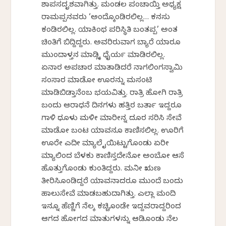
ಶಾಪಸದೃಶವಾಗಿತ್ತು. ಮಂಡಲ ಪಂಚಾಯ್ತಿ ಅಧ್ಯಕ್ಷ
ರಾಮಪ್ಪನವರು ‘ಅಂದ್ಕೊಂಡಿರಲಿಲ್ಲ… ಕನಸು
ಕಂಡಿರಲಿಲ್ಲ. ಯಾಕಿಂಥ ಪರಿಸ್ಥಿತಿ ಬಂತಪ್ಪ’ ಅಂತ
ಚಿಂತಿಗೆ ಬಿದ್ದಿದ್ದರು. ಅವರಿರುವಾಗ ಬ್ಯಾರೆ ಯಾರೂ
ಮುಂದಾಳ್ತನ ಮಾಡ್ಲಿಕ್ಕೆ ಧೈರ್ಯ ಮಾಡಿರಲಿಲ್ಲ.
ಏನಾರ ಅಪಚಾರ ಮಾತಾಡಿದರೆ ನಾಗಲಿಂಗಸ್ವಾಮಿ
ಸಂಸಾರ ಮಾಡೋ ಊರನ್ನು ಮಸಂಟಿಕೆ
ಮಾಡಿಬಿಡ್ತಾನೆಂಬ ಭಯವಿತ್ತು. ರಾತ್ರಿ ಹೋಗಿ ರಾತ್ರಿ
ಬಂದು ಆರಾಧನೆ ದಿನಗಳು ಹತ್ತಿರ ಬರ್ತಾ ಇದ್ದರೂ
ಗಾಳಿ ಧೂಳು ಮಳೀ ಮಾರೀನ್ನ ದೂರ ಸರಿಸಿ ಸೇವೆ
ಮಾಡೋ ಬಂಟ ಯಾವನೂ ಕಾಣಿಸಲಿಲ್ಲ. ಊರಿಗೆ
ಊರೇ ಎದೀ ಮ್ಯಾಲೆ ಕೈಯಿಟ್ಟುಗೊಂಡು ಏರೀ
ಮ್ಯಾಲಿಂದ ಬೆಳಕು ಕಾಣಿಸ್ತದೇನೋ ಅಂಬೋ ಆಸೆ
ಹೊತ್ತುಗೊಂಡು ಕುಂತಿದ್ದರು. ಮನೀ ಋಣ
ತೀರಿಸಿಕೊಂಡಿದ್ದರೆ ಯಾವನಾದರೂ ಮುಂದೆ ಬಂದು
ಹಾಲುಸೇವೆ ಮಾಡಬಹುದಾಗಿತ್ತು. ಎಲ್ಲಾ ಮಂದಿ
ಇನ್ನೂ ಹೆಣ್ಣಿಗೆ ನೆಲಕ್ಕೆ ಕಚ್ಚಿಕೊಂಡೇ ಇದ್ದವರಾದ್ದರಿಂದ
ಆಗದ ಹೋಗದ ಮಾತುಗಳನ್ನು ಆಡಿಕೊಂಡು ನೆಲ