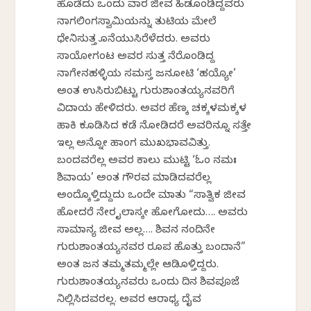
ಹೊಡೆದು ಒಂದು ವಾರ ಜೀವ ಹಿಡಕೊಂಡಿದ್ದವರು
ನಾಗಲಿಂಗಸ್ವಾಮಿಯನ್ನು ತುಟಿಯ ಮೇಲೆ
ಧೇನಿಸುತ್ತ ಕೊನೆಯುಸಿರೆಳೆದರು. ಅವರು
ಸಾಯೋಗಂಟ ಅವರ ಸುತ್ತ ನೆರೆಕೊಂಡಿದ್ದ
ನಾಗೇನಹಳ್ಳಿಯ ಸಮಸ್ತ ಜನಕೋಟಿ ‘ಹಯ್ಯೋ’
ಅಂತ ಉಸಿರುಬಿಟ್ಟು ಗುರುಶಾಂತಯ್ಯನವರಿಗೆ
ವಿದಾಯ ಹೇಳಿದರು. ಅವರ ಹೆಣಕ್ಕೆ ಚಕ್ಕಳಮಕ್ಕಳ
ಹಾಕಿ ಕೂಡಿಸಿದ ಕಡೆ ನೋಡಿದರೆ ಅವರಿನ್ನೂ ಸತ್ತೇ
ಇಲ್ಲ ಅನ್ನೋ ಹಾಂಗ ಮುಖಭಾವವಿತ್ತು.
ಬಂದವರೆಲ್ಲ ಅವರ ಕಾಲು ಮುಟ್ಟಿ ‘ಓಂ ನಮಃ
ಶಿವಾಯ’ ಅಂತ ಗೌರವ ಮಾಡಿದವರೆಲ್ಲ
ಅಂದ್ಕೊಳ್ತಿದ್ದುದು ಒಂದೇ ಮಾತು “ಸಾತ್ವಿಕ ಜೀವ
ಹೋದರೆ ನೇರ ಕೈಲಾಸಕ್ಕೇ ಹೋಗೋದು…. ಅವರು
ಸಾಮಾನ್ಯ ಜೀವ ಅಲ್ಲ…. ಶಿವನ ನಂದಿನೇ
ಗುರುಶಾಂತಯ್ಯನವರ ರೂಪ ಹೊತ್ತು ಬಂದಾನೆ”
ಅಂತ ಜನ ತಮ್ಮತಮ್ಮಲ್ಲೇ ಆಡಿಕೊಳ್ತಿದ್ದರು.
ಗುರುಶಾಂತಯ್ಯನವರು ಒಂದು ದಿನ ಶಿವಪೂಜೆ
ನಿಲ್ಲಿಸಿದವರಲ್ಲ. ಅವರ ಆರಾಧ್ಯ ದೈವ