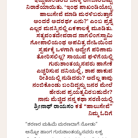
ಇಟ್ಟುಕೊಂಡಿರದ ಜನಕ್ಕೆ ಆಗಬಾರದಷ್ಟು
ನಿರಾಶೆಯಾಯಿತು. ‘ಇಂಥ ಪಾಖಂಡಿಯೊಬ್ಬ
ಹಾಲುಸೇವೆ ಮಾಡಿ ಮರಳಿಬರುತ್ತಾನೆ
ಅಂದರೆ ಅದರರ್ಥ ಏನು?’ ಎಂಬ ಪ್ರಶ್ನೆ
ಎಲ್ಲರ ಮನಸ್ಸಿನಲ್ಲಿ ಏಕಕಾಲಕ್ಕೆ ಮೂಡಿತು.
ಸತ್ಯವಂತದೇವರಾದ ನಾಗಲಿಂಗಸ್ವಾಮಿ
ಗೋಪಾಲಿಯಂಥ ಅಪವಿತ್ರ ದೇಹಿಯಿಂದ
ಸ್ಪರ್ಷಕ್ಕೆ ಒಳಗಾಗಿ ಅದ್ಹೇಗೆ ಪರಿಣಾಮ
ತೋರಿಸಲಿಲ್ಲ? ಸಾಯುವ ಘಳಿಗೆಯಲ್ಲಿ
ಗುರುಶಾಂತಯ್ಯನವರು ಹಾಗೇಕೆ
ಎಚ್ಚರಿಸುವ ದನಿಯಲ್ಲಿ, ಶಾಪ ಹಾಕುವ
ರೀತಿಯಲ್ಲಿ ನುಡಿದರು? ಅದೆಲ್ಲ ತಾವು
ನಂಬಿಕೊಂಡು ಬಂದಿದ್ದನ್ನು ಜನರ ಮೇಲೆ
ಹೇರುವ ಪ್ರಯತ್ನವಿರಬಹುದೇ?
ನಾನು ಮೆಚ್ಚಿದ ನನ್ನ ಕಥಾ ಸರಣಿಯಲ್ಲಿ
ಶ್ರೀನಾಥ್ ರಾಯಸಂ
ಕತೆ “ಹಾಲುಸೇವೆ”
ನಿಮ್ಮ ಓದಿಗೆ
“ಶರಣರ ಮಹಿಮೆ ಮರಣದಾಗೆ ನೋಡು”
ಅನ್ನೋ ಹಾಂಗ ಗುರುಶಾಂತಯ್ಯನವರು ಲಕ್ವ