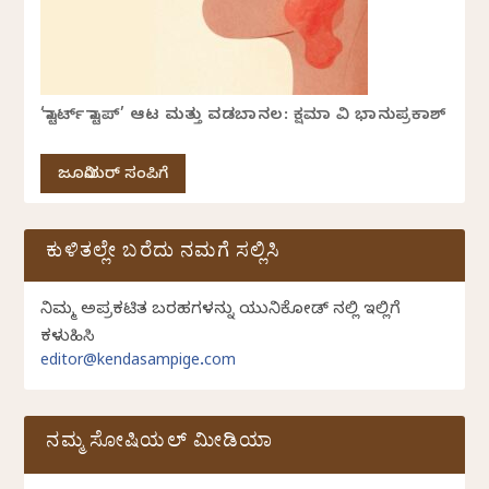
‘ಸ್ಟಾರ್ಟ್ ಸ್ಟಾಪ್’ ಆಟ ಮತ್ತು ವಡಬಾನಲ: ಕ್ಷಮಾ ವಿ ಭಾನುಪ್ರಕಾಶ್
ಜೂನಿಯರ್ ಸಂಪಿಗೆ
ಕುಳಿತಲ್ಲೇ ಬರೆದು ನಮಗೆ ಸಲ್ಲಿಸಿ
ನಿಮ್ಮ ಅಪ್ರಕಟಿತ ಬರಹಗಳನ್ನು ಯುನಿಕೋಡ್ ನಲ್ಲಿ ಇಲ್ಲಿಗೆ
ಕಳುಹಿಸಿ
editor@kendasampige.com
ನಮ್ಮ ಸೋಷಿಯಲ್‌ ಮೀಡಿಯಾ