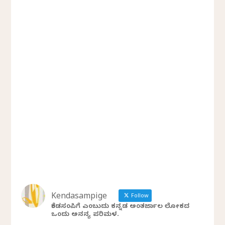
Kendasampige
Follow
ಕೆಂಡಸಂಪಿಗೆ ಎಂಬುದು ಕನ್ನಡ ಅಂತರ್ಜಾಲ ಲೋಕದ
ಒಂದು ಅನನ್ಯ ಪರಿಮಳ.