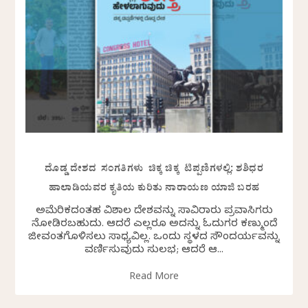
ದೊಡ್ಡ ದೇಶದ ಸಂಗತಿಗಳು ಚಿಕ್ಕ ಚಿಕ್ಕ ಟಿಪ್ಪಣಿಗಳಲ್ಲಿ: ಶಶಿಧರ
ಹಾಲಾಡಿಯವರ ಕೃತಿಯ ಕುರಿತು ನಾರಾಯಣ ಯಾಜಿ ಬರಹ
ಅಮೆರಿಕದಂತಹ ವಿಶಾಲ ದೇಶವನ್ನು ಸಾವಿರಾರು ಪ್ರವಾಸಿಗರು
ನೋಡಿರಬಹುದು. ಆದರೆ ಎಲ್ಲರೂ ಅದನ್ನು ಓದುಗರ ಕಣ್ಮುಂದೆ
ಜೀವಂತಗೊಳಿಸಲು ಸಾಧ್ಯವಿಲ್ಲ. ಒಂದು ಸ್ಥಳದ ಸೌಂದರ್ಯವನ್ನು
ವರ್ಣಿಸುವುದು ಸುಲಭ; ಆದರೆ ಆ...
Read More