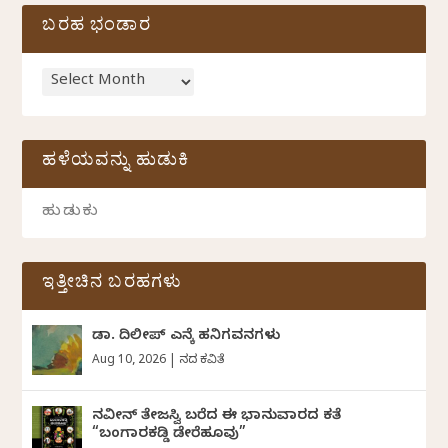
ಬರಹ ಭಂಡಾರ
ಹಳೆಯವನ್ನು ಹುಡುಕಿ
ಇತ್ತೀಚಿನ ಬರಹಗಳು
ಡಾ. ದಿಲೀಪ್ ಎನ್ಕೆ ಹನಿಗವನಗಳು
Aug 10, 2026
|
ದಿನದ ಕವಿತೆ
ನವೀನ್‌ ತೇಜಸ್ವಿ ಬರೆದ ಈ ಭಾನುವಾರದ ಕತೆ
“ಬಂಗಾರಕಡ್ಡಿ ಡೇರೆಹೂವು”