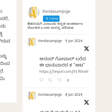
ಂಬ
Kendasampige
ದರೆ,
Follow
ಕೆಂಡಸಂಪಿಗೆ ಎಂಬುದು ಕನ್ನಡ ಅಂತರ್ಜಾಲ
ುದು.
ಲೋಕದ ಒಂದು ಅನನ್ಯ ಪರಿಮಳ.
ತಿ
ಗಿರುವ
Kendasampige
9 Jun 2024
ನ್ನು
ಆನಂದ್‌ ಗೋಪಾಲ್‌ ಬರೆದ
ಖದಿಂದ
ಈ ಭಾನುವಾರದ ಕತೆ “ಆಟ”
ರೆ.
https://tinyurl.com/5575hs6r
ಾಮಿ
X
Kendasampige
8 Jun 2024