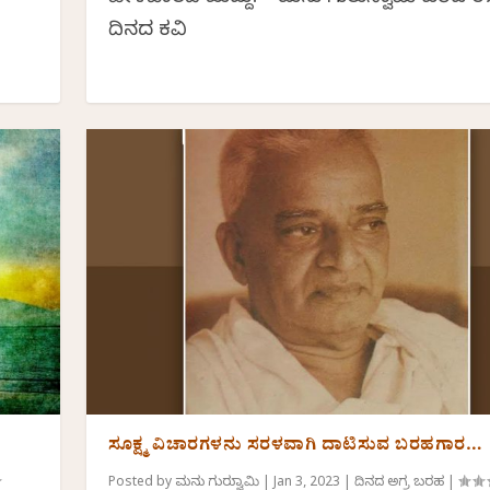
ದಿನದ ಕವಿತೆ
ಸೂಕ್ಷ್ಮ ವಿಚಾರಗಳನು ಸರಳವಾಗಿ ದಾಟಿಸುವ ಬರಹಗಾರ…
Posted by
ಮನು ಗುರುಸ್ವಾಮಿ
|
Jan 3, 2023
|
ದಿನದ ಅಗ್ರ ಬರಹ
|