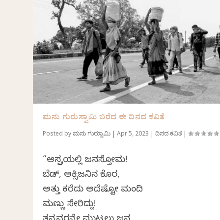
ಮನು ಗುರುಸ್ವಾಮಿ ಬರೆದ ಈ ದಿನದ ಕವಿತೆ
Posted by
ಮನು ಗುರುಸ್ವಾಮಿ
|
Apr 5, 2023
|
ದಿನದ ಕವಿತೆ
|
“ಆಸ್ಪತ್ರೆಯಲ್ಲಿ ಜನಸ್ತೋಮ!
ಬೆಡ್, ಆಕ್ಸಿಜನಿನ ಕೊರತೆ,
ಅತ್ತು ಕರೆದು ಅದೆಷ್ಟೋ ಮಂದಿ
ಮಣ್ಣು ಸೇರಿದ್ದು!
ತನ್ನವರನ್ನೇ ಮುಟ್ಟಲು ಜನ