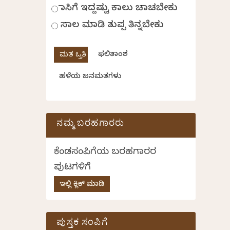
ಹಾಸಿಗೆ ಇದ್ದಷ್ಟು ಕಾಲು ಚಾಚಬೇಕು
ಸಾಲ ಮಾಡಿ ತುಪ್ಪ ತಿನ್ನಬೇಕು
ಫಲಿತಾಂಶ
ಹಳೆಯ ಜನಮತಗಳು
ನಮ್ಮ ಬರಹಗಾರರು
ಕೆಂಡಸಂಪಿಗೆಯ ಬರಹಗಾರರ
ಪುಟಗಳಿಗೆ
ಇಲ್ಲಿ ಕ್ಲಿಕ್ ಮಾಡಿ
ಪುಸ್ತಕ ಸಂಪಿಗೆ