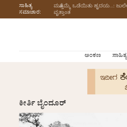
ಸಾಹಿತ್ಯ
ಮತ್ತೊಮ್ಮೆ ಒಡೆಯಿತು ಹೃದಯ…: ಜು
ಸಮಾಚಾರ:
ವೃತ್ತಾಂತ
ಅಂಕಣ
ಸಾಹಿತ್ಯ
ಕೀರ್ತಿ ಬೈಂದೂರ್