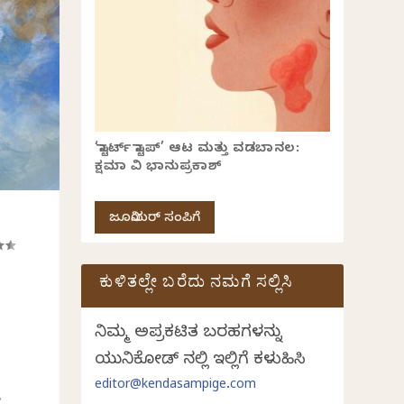
‘ಸ್ಟಾರ್ಟ್ ಸ್ಟಾಪ್’ ಆಟ ಮತ್ತು ವಡಬಾನಲ:
ಕ್ಷಮಾ ವಿ ಭಾನುಪ್ರಕಾಶ್
ಜೂನಿಯರ್ ಸಂಪಿಗೆ
ಕುಳಿತಲ್ಲೇ ಬರೆದು ನಮಗೆ ಸಲ್ಲಿಸಿ
ನಿಮ್ಮ ಅಪ್ರಕಟಿತ ಬರಹಗಳನ್ನು
ಯುನಿಕೋಡ್ ನಲ್ಲಿ ಇಲ್ಲಿಗೆ ಕಳುಹಿಸಿ
editor@kendasampige.com
ಈ