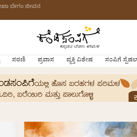
ಲೇಖಾ ಬೇಗಂ ಜೀವನ
ಸರಣಿ
ಪ್ರವಾಸ
ವ್ಯಕ್ತಿ ವಿಶೇಷ
ಸಂಪಿಗೆ ಸ್ಪೆಷಲ