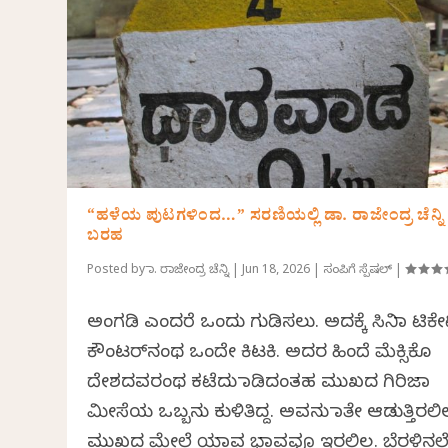
“ಹಳೆಯ ಪುಟಗಳಿಂದ…” ಸರಣಿಯಲ್ಲಿ ಡಾ. ರಾಜೇಂದ್ರ ಚೆನ್ನಿ
ಬರಹ
Posted by
ಡಾ. ರಾಜೇಂದ್ರ ಚೆನ್ನಿ
|
Jun 18, 2026
|
ಸಂಪಿಗೆ ಸ್ಪೆಷಲ್
|
ಅಂಗಡಿ ಎಂದರೆ ಒಂದು ಗುಡಿಸಲು. ಅದಕ್ಕೆ ಸಿನಿಮಾ ಟಿಕ
ಕೌಂಟರ್‌ನಂಥ ಒಂದೇ ಕಿಟಕಿ. ಅದರ ಹಿಂದೆ ಮೆಕ್ಸಿಕೊ
ದೇಶದವರಂಥ ಕಟೆದು ಮಾಡಿದಂತಹ ಮುಖದ ಗಿರಿಜಾ
ಮೀಸೆಯ ಒಬ್ಬನು ಕುಳಿತಿದ್ದ. ಅವನು ಮಾತೇ ಆಡುತ್ತಿರಲಿಲ್
ಮುಖದ ಮೇಲೆ ಯಾವ ಭಾವವೂ ಇರಲಿಲ್ಲ. ಬೆರಳಿನಲ್ಲ