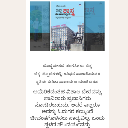
ದೊಡ್ಡ ದೇಶದ ಸಂಗತಿಗಳು ಚಿಕ್ಕ
ಚಿಕ್ಕ ಟಿಪ್ಪಣಿಗಳಲ್ಲಿ: ಶಶಿಧರ ಹಾಲಾಡಿಯವರ
ಕೃತಿಯ ಕುರಿತು ನಾರಾಯಣ ಯಾಜಿ ಬರಹ
ಅಮೆರಿಕದಂತಹ ವಿಶಾಲ ದೇಶವನ್ನು
ಸಾವಿರಾರು ಪ್ರವಾಸಿಗರು
ನೋಡಿರಬಹುದು. ಆದರೆ ಎಲ್ಲರೂ
ಅದನ್ನು ಓದುಗರ ಕಣ್ಮುಂದೆ
ಜೀವಂತಗೊಳಿಸಲು ಸಾಧ್ಯವಿಲ್ಲ. ಒಂದು
ಸ್ಥಳದ ಸೌಂದರ್ಯವನ್ನು