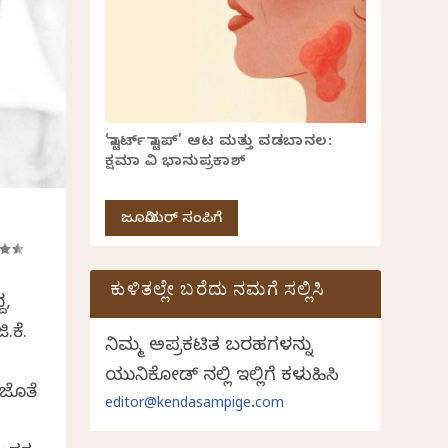
‘ಸ್ಟಾರ್ಟ್ ಸ್ಟಾಪ್’ ಆಟ ಮತ್ತು ವಡಬಾನಲ:
ಕ್ಷಮಾ ವಿ ಭಾನುಪ್ರಕಾಶ್
ಜೂನಿಯರ್ ಸಂಪಿಗೆ
ಕುಳಿತಲ್ಲೇ ಬರೆದು ನಮಗೆ ಸಲ್ಲಿಸಿ
ದ,
.ಕೆ.
ನಿಮ್ಮ ಅಪ್ರಕಟಿತ ಬರಹಗಳನ್ನು
ಯುನಿಕೋಡ್ ನಲ್ಲಿ ಇಲ್ಲಿಗೆ ಕಳುಹಿಸಿ
 ಜೊತೆ
editor@kendasampige.com