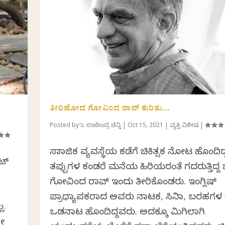
ತೀರಿಹೋದ ಗೋವಿಂದ ರಾವ್ ಕುರಿತು…
Posted by
ಡಾ. ರಾಜೇಂದ್ರ ಚೆನ್ನಿ
|
Oct 15, 2021
|
ವ್ಯಕ್ತಿ ವಿಶೇಷ
|
ಸಾಮಾಜಿಕ ವ್ಯವಸ್ಥೆಯ ಕಡೆಗೆ ಚಿಕಿತ್ಸಕ ನೋಟ ಹೊಂದಿದ್
ೇಟ್
ತಪ್ಪುಗಳ ಕಂಡರೆ ಮನೆಯ ಹಿರಿಯರಂತೆ ಗದರುತ್ತಿದ್ದ ಜಿ
ಗೋವಿಂದ ರಾವ್ ಇಂದು ತೀರಿಕೊಂಡರು. ಇಂಗ್ಲಿಷ್
ಪ್ರಾಧ್ಯಾಪಕರಾದ ಅವರು ನಾಟಕ, ಸಿನಿಮಾ, ಬರಹಗಳ
ಲ.
ಒಡನಾಟ ಹೊಂದಿದ್ದವರು‌. ಅದಕ್ಕೂ ಮಿಗಿಲಾಗಿ
ೇ