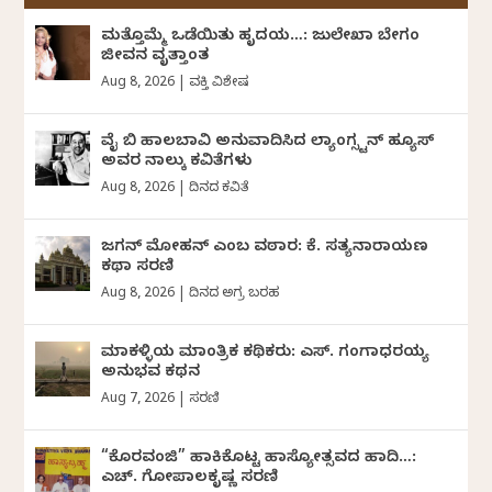
ಮತ್ತೊಮ್ಮೆ ಒಡೆಯಿತು ಹೃದಯ…: ಜುಲೇಖಾ ಬೇಗಂ
ಜೀವನ ವೃತ್ತಾಂತ
Aug 8, 2026
|
ವ್ಯಕ್ತಿ ವಿಶೇಷ
ವೈ ಬಿ ಹಾಲಬಾವಿ ಅನುವಾದಿಸಿದ ಲ್ಯಾಂಗ್ಸ್ಟನ್ ಹ್ಯೂಸ್
ಅವರ ನಾಲ್ಕು ಕವಿತೆಗಳು
Aug 8, 2026
|
ದಿನದ ಕವಿತೆ
ಜಗನ್‌ ಮೋಹನ್‌ ಎಂಬ ವಠಾರ: ಕೆ. ಸತ್ಯನಾರಾಯಣ
ಕಥಾ ಸರಣಿ
Aug 8, 2026
|
ದಿನದ ಅಗ್ರ ಬರಹ
ಮಾಕಳ್ಳಿಯ ಮಾಂತ್ರಿಕ ಕಥಿಕರು: ಎಸ್. ಗಂಗಾಧರಯ್ಯ
ಅನುಭವ ಕಥನ
Aug 7, 2026
|
ಸರಣಿ
“ಕೊರವಂಜಿ” ಹಾಕಿಕೊಟ್ಟ ಹಾಸ್ಯೋತ್ಸವದ ಹಾದಿ…:
ಎಚ್. ಗೋಪಾಲಕೃಷ್ಣ ಸರಣಿ