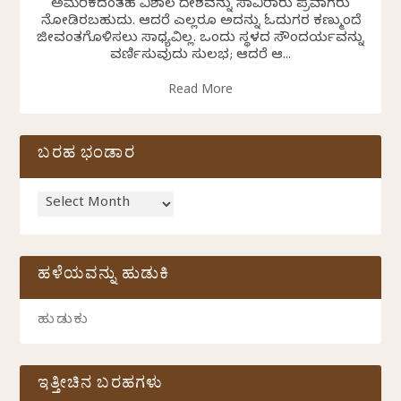
ಅಮೆರಿಕದಂತಹ ವಿಶಾಲ ದೇಶವನ್ನು ಸಾವಿರಾರು ಪ್ರವಾಸಿಗರು
ನೋಡಿರಬಹುದು. ಆದರೆ ಎಲ್ಲರೂ ಅದನ್ನು ಓದುಗರ ಕಣ್ಮುಂದೆ
ಜೀವಂತಗೊಳಿಸಲು ಸಾಧ್ಯವಿಲ್ಲ. ಒಂದು ಸ್ಥಳದ ಸೌಂದರ್ಯವನ್ನು
ವರ್ಣಿಸುವುದು ಸುಲಭ; ಆದರೆ ಆ...
Read More
ಬರಹ ಭಂಡಾರ
ಹಳೆಯವನ್ನು ಹುಡುಕಿ
ಇತ್ತೀಚಿನ ಬರಹಗಳು