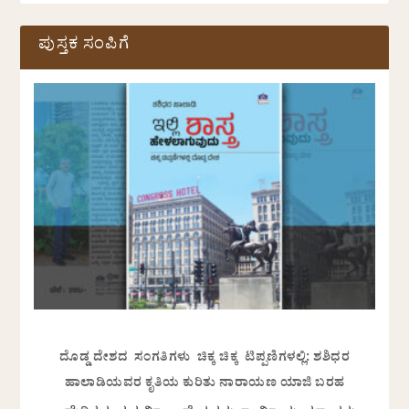
ಪುಸ್ತಕ ಸಂಪಿಗೆ
ದೊಡ್ಡ ದೇಶದ ಸಂಗತಿಗಳು ಚಿಕ್ಕ ಚಿಕ್ಕ ಟಿಪ್ಪಣಿಗಳಲ್ಲಿ: ಶಶಿಧರ
ಹಾಲಾಡಿಯವರ ಕೃತಿಯ ಕುರಿತು ನಾರಾಯಣ ಯಾಜಿ ಬರಹ