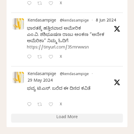
X
Kendasampige
8 Jun 2024
@kendasampige
·
ಭಾರತಕ್ಕೆ ಹತ್ತಿರವಾದ ಅಮೇರಿಕ
ಎಂ.ವಿ. ಶಶಿಭೂಷಣ ರಾಜು ಅಂಕಣ “ಅನೇಕ
ಅಮೆರಿಕಾ” ನಿಮ್ಮ ಓದಿಗೆ
https://tinyurl.com/35mrwwsn
X
Kendasampige
@kendasampige
·
29 May 2024
ಭವ್ಯ ಟಿ.ಎಸ್. ಬರೆದ ಈ ದಿನದ ಕವಿತೆ
X
Load More