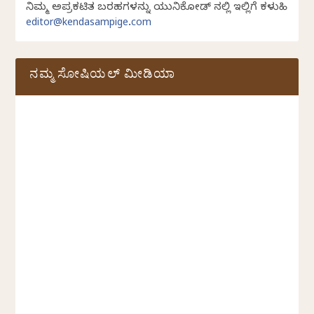
ನಿಮ್ಮ ಅಪ್ರಕಟಿತ ಬರಹಗಳನ್ನು ಯುನಿಕೋಡ್ ನಲ್ಲಿ ಇಲ್ಲಿಗೆ ಕಳುಹಿಸಿ
editor@kendasampige.com
ನಮ್ಮ ಸೋಷಿಯಲ್‌ ಮೀಡಿಯಾ