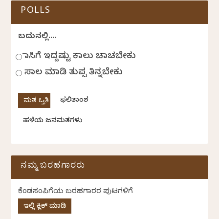
POLLS
ಬದುಕಿನಲ್ಲಿ....
ಹಾಸಿಗೆ ಇದ್ದಷ್ಟು ಕಾಲು ಚಾಚಬೇಕು
ಸಾಲ ಮಾಡಿ ತುಪ್ಪ ತಿನ್ನಬೇಕು
ಫಲಿತಾಂಶ
ಹಳೆಯ ಜನಮತಗಳು
ನಮ್ಮ ಬರಹಗಾರರು
ಕೆಂಡಸಂಪಿಗೆಯ ಬರಹಗಾರರ ಪುಟಗಳಿಗೆ
ಇಲ್ಲಿ ಕ್ಲಿಕ್ ಮಾಡಿ