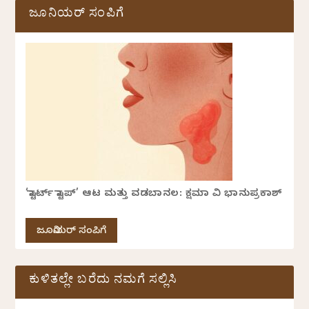
ಜೂನಿಯರ್ ಸಂಪಿಗೆ
‘ಸ್ಟಾರ್ಟ್ ಸ್ಟಾಪ್’ ಆಟ ಮತ್ತು ವಡಬಾನಲ: ಕ್ಷಮಾ ವಿ ಭಾನುಪ್ರಕಾಶ್
ಜೂನಿಯರ್ ಸಂಪಿಗೆ
ಕುಳಿತಲ್ಲೇ ಬರೆದು ನಮಗೆ ಸಲ್ಲಿಸಿ