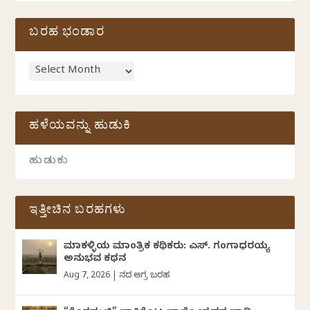
ಬರಹ ಭಂಡಾರ
ಹಳೆಯವನ್ನು ಹುಡುಕಿ
ಇತ್ತೀಚಿನ ಬರಹಗಳು
ಮಾಕಳ್ಳಿಯ ಮಾಂತ್ರಿಕ ಕಥಿಕರು: ಎಸ್. ಗಂಗಾಧರಯ್ಯ
ಅನುಭವ ಕಥನ
Aug 7, 2026
|
ದಿನದ ಅಗ್ರ ಬರಹ