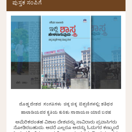
ಪುಸ್ತಕ ಸಂಪಿಗೆ
ದೊಡ್ಡ ದೇಶದ ಸಂಗತಿಗಳು ಚಿಕ್ಕ ಚಿಕ್ಕ ಟಿಪ್ಪಣಿಗಳಲ್ಲಿ: ಶಶಿಧರ
ಹಾಲಾಡಿಯವರ ಕೃತಿಯ ಕುರಿತು ನಾರಾಯಣ ಯಾಜಿ ಬರಹ
ಅಮೆರಿಕದಂತಹ ವಿಶಾಲ ದೇಶವನ್ನು ಸಾವಿರಾರು ಪ್ರವಾಸಿಗರು
ನೋಡಿರಬಹುದು. ಆದರೆ ಎಲ್ಲರೂ ಅದನ್ನು ಓದುಗರ ಕಣ್ಮುಂದೆ