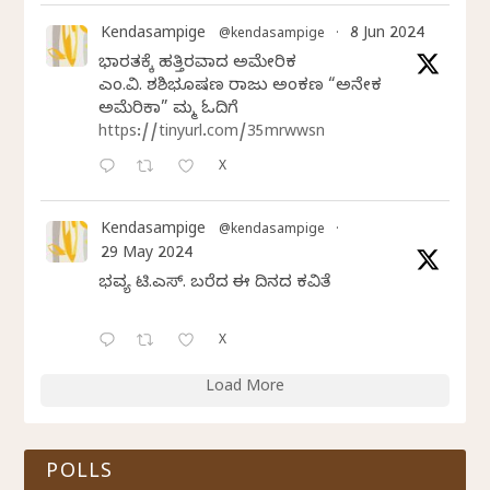
Kendasampige
8 Jun 2024
@kendasampige
·
ಭಾರತಕ್ಕೆ ಹತ್ತಿರವಾದ ಅಮೇರಿಕ
ಎಂ.ವಿ. ಶಶಿಭೂಷಣ ರಾಜು ಅಂಕಣ “ಅನೇಕ
ಅಮೆರಿಕಾ” ನಿಮ್ಮ ಓದಿಗೆ
https://tinyurl.com/35mrwwsn
X
Kendasampige
@kendasampige
·
29 May 2024
ಭವ್ಯ ಟಿ.ಎಸ್. ಬರೆದ ಈ ದಿನದ ಕವಿತೆ
X
Load More
POLLS