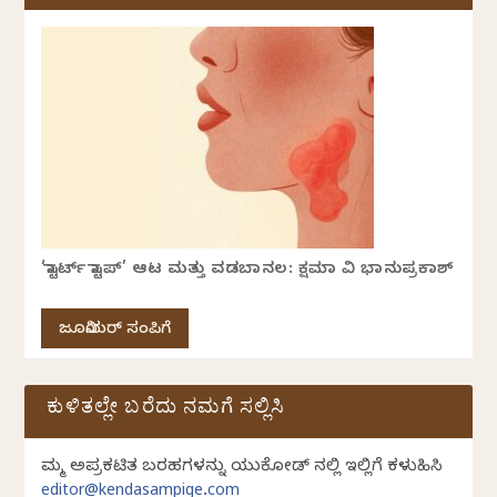
‘ಸ್ಟಾರ್ಟ್ ಸ್ಟಾಪ್’ ಆಟ ಮತ್ತು ವಡಬಾನಲ: ಕ್ಷಮಾ ವಿ ಭಾನುಪ್ರಕಾಶ್
ಜೂನಿಯರ್ ಸಂಪಿಗೆ
ಕುಳಿತಲ್ಲೇ ಬರೆದು ನಮಗೆ ಸಲ್ಲಿಸಿ
ನಿಮ್ಮ ಅಪ್ರಕಟಿತ ಬರಹಗಳನ್ನು ಯುನಿಕೋಡ್ ನಲ್ಲಿ ಇಲ್ಲಿಗೆ ಕಳುಹಿಸಿ
editor@kendasampige.com