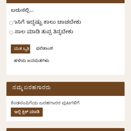
ಬದುಕಿನಲ್ಲಿ....
ಹಾಸಿಗೆ ಇದ್ದಷ್ಟು ಕಾಲು ಚಾಚಬೇಕು
ಸಾಲ ಮಾಡಿ ತುಪ್ಪ ತಿನ್ನಬೇಕು
ಫಲಿತಾಂಶ
ಹಳೆಯ ಜನಮತಗಳು
ನಮ್ಮ ಬರಹಗಾರರು
ಕೆಂಡಸಂಪಿಗೆಯ ಬರಹಗಾರರ ಪುಟಗಳಿಗೆ
ಇಲ್ಲಿ ಕ್ಲಿಕ್ ಮಾಡಿ