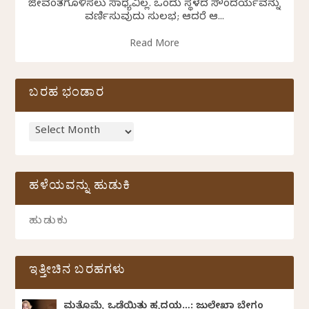
ಜೀವಂತಗೊಳಿಸಲು ಸಾಧ್ಯವಿಲ್ಲ. ಒಂದು ಸ್ಥಳದ ಸೌಂದರ್ಯವನ್ನು
ವರ್ಣಿಸುವುದು ಸುಲಭ; ಆದರೆ ಆ...
Read More
ಬರಹ ಭಂಡಾರ
ಹಳೆಯವನ್ನು ಹುಡುಕಿ
ಇತ್ತೀಚಿನ ಬರಹಗಳು
ಮತ್ತೊಮ್ಮೆ ಒಡೆಯಿತು ಹೃದಯ…: ಜುಲೇಖಾ ಬೇಗಂ