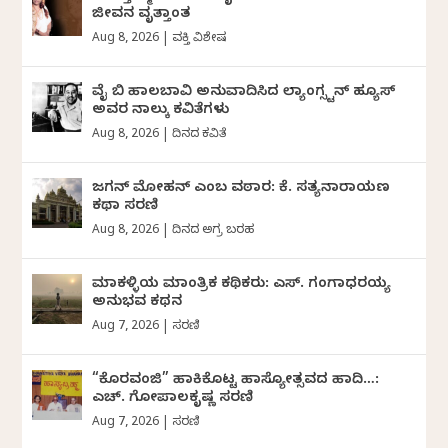
ಜೀವನ ವೃತ್ತಾಂತ
Aug 8, 2026
|
ವ್ಯಕ್ತಿ ವಿಶೇಷ
ವೈ ಬಿ ಹಾಲಬಾವಿ ಅನುವಾದಿಸಿದ ಲ್ಯಾಂಗ್ಸ್ಟನ್ ಹ್ಯೂಸ್
ಅವರ ನಾಲ್ಕು ಕವಿತೆಗಳು
Aug 8, 2026
|
ದಿನದ ಕವಿತೆ
ಜಗನ್‌ ಮೋಹನ್‌ ಎಂಬ ವಠಾರ: ಕೆ. ಸತ್ಯನಾರಾಯಣ
ಕಥಾ ಸರಣಿ
Aug 8, 2026
|
ದಿನದ ಅಗ್ರ ಬರಹ
ಮಾಕಳ್ಳಿಯ ಮಾಂತ್ರಿಕ ಕಥಿಕರು: ಎಸ್. ಗಂಗಾಧರಯ್ಯ
ಅನುಭವ ಕಥನ
Aug 7, 2026
|
ಸರಣಿ
“ಕೊರವಂಜಿ” ಹಾಕಿಕೊಟ್ಟ ಹಾಸ್ಯೋತ್ಸವದ ಹಾದಿ…:
ಎಚ್. ಗೋಪಾಲಕೃಷ್ಣ ಸರಣಿ
Aug 7, 2026
|
ಸರಣಿ