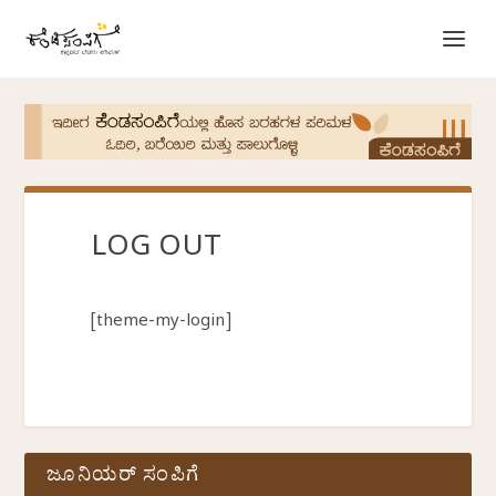
LOG OUT
[theme-my-login]
ಜೂನಿಯರ್ ಸಂಪಿಗೆ