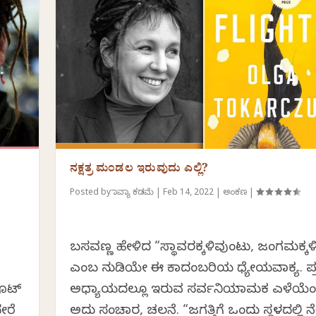
ನಕ್ಷತ್ರ ಮಂಡಲ ಇರುವುದು ಎಲ್ಲಿ?
Posted by
ಕಾವ್ಯಾ ಕಡಮೆ
|
Feb 14, 2022
|
ಅಂಕಣ
|
ಬಸವಣ್ಣ ಹೇಳಿದ “ಸ್ಥಾವರಕ್ಕಳಿವುಂಟು, ಜಂಗಮಕ್ಕಳಿವ
ಎಂಬ ನುಡಿಯೇ ಈ ಕಾದಂಬರಿಯ ಧ್ಯೇಯವಾಕ್ಯ. ಪ್
ಫೂಟ್
ಅಧ್ಯಾಯದಲ್ಲೂ ಇರುವ ಸರ್ವನಿಯಾಮಕ ಎಳೆಯೆಂ
ೇರೆ
ಅದು ಸಂಚಾರ, ಚಲನೆ. “ಜಗತ್ತಿಗೆ ಒಂದು ಸ್ಥಳದಲ್ಲಿ ನೆ