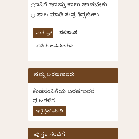
ಹಾಸಿಗೆ ಇದ್ದಷ್ಟು ಕಾಲು ಚಾಚಬೇಕು
ಸಾಲ ಮಾಡಿ ತುಪ್ಪ ತಿನ್ನಬೇಕು
ಫಲಿತಾಂಶ
ಹಳೆಯ ಜನಮತಗಳು
ನಮ್ಮ ಬರಹಗಾರರು
ಕೆಂಡಸಂಪಿಗೆಯ ಬರಹಗಾರರ
ಪುಟಗಳಿಗೆ
ಇಲ್ಲಿ ಕ್ಲಿಕ್ ಮಾಡಿ
ಪುಸ್ತಕ ಸಂಪಿಗೆ