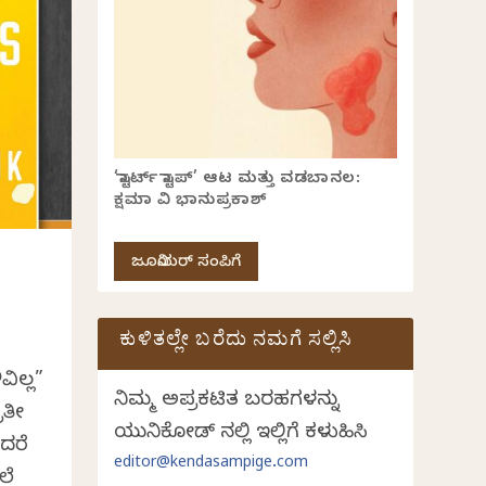
‘ಸ್ಟಾರ್ಟ್ ಸ್ಟಾಪ್’ ಆಟ ಮತ್ತು ವಡಬಾನಲ:
ಕ್ಷಮಾ ವಿ ಭಾನುಪ್ರಕಾಶ್
ಜೂನಿಯರ್ ಸಂಪಿಗೆ
ಕುಳಿತಲ್ಲೇ ಬರೆದು ನಮಗೆ ಸಲ್ಲಿಸಿ
ಿಲ್ಲ”
ನಿಮ್ಮ ಅಪ್ರಕಟಿತ ಬರಹಗಳನ್ನು
ರತೀ
ಯುನಿಕೋಡ್ ನಲ್ಲಿ ಇಲ್ಲಿಗೆ ಕಳುಹಿಸಿ
ದರೆ
editor@kendasampige.com
ಲೆ