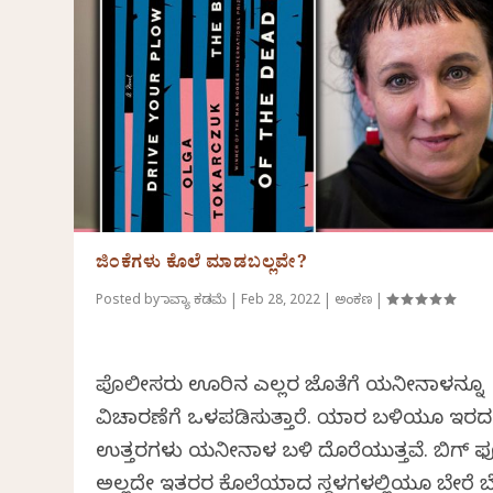
ಜಿಂಕೆಗಳು ಕೊಲೆ ಮಾಡಬಲ್ಲವೇ?
Posted by
ಕಾವ್ಯಾ ಕಡಮೆ
|
Feb 28, 2022
|
ಅಂಕಣ
|
ಪೊಲೀಸರು ಊರಿನ ಎಲ್ಲರ ಜೊತೆಗೆ ಯನೀನಾಳನ್ನೂ
ವಿಚಾರಣೆಗೆ ಒಳಪಡಿಸುತ್ತಾರೆ. ಯಾರ ಬಳಿಯೂ ಇರದ
ಉತ್ತರಗಳು ಯನೀನಾಳ ಬಳಿ ದೊರೆಯುತ್ತವೆ. ಬಿಗ್ 
ಅಲ್ಲದೇ ಇತರರ ಕೊಲೆಯಾದ ಸ್ಥಳಗಳಲ್ಲಿಯೂ ಬೇರೆ ಬ