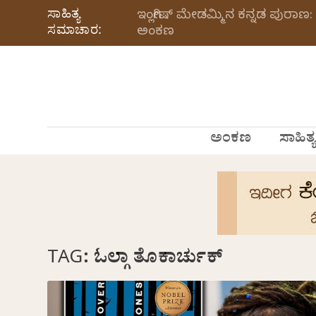
ಸಾಹಿತ್ಯ
ಇಂಗ್ಲೀಷ್ ಮೇಡಮ್ಮಿನ ಕನ್ನಡ ಪುರಾಣ: 
ಸಮಾಚಾರ:
ಅಂಕಣ
ಅಂಕಣ
ಸಾಹಿತ್ಯ
TAG:
ಓಲ್ಗಾ ತೊಕಾರ್ಚುಕ್