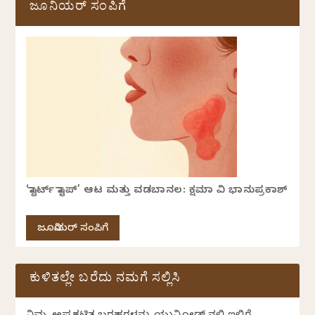
ಜೂನಿಯರ್ ಸಂಪಿಗೆ
‘ಸ್ಟಾರ್ಟ್ ಸ್ಟಾಪ್’ ಆಟ ಮತ್ತು ವಡಬಾನಲ: ಕ್ಷಮಾ ವಿ ಭಾನುಪ್ರಕಾಶ್
ಜೂನಿಯರ್ ಸಂಪಿಗೆ
ಕುಳಿತಲ್ಲೇ ಬರೆದು ನಮಗೆ ಸಲ್ಲಿಸಿ