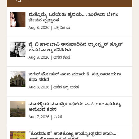
ಮತ್ತೊಮ್ಮೆ ಒಡೆಯಿತು ಹೃದಯ…: ಜುಲೇಖಾ ಬೇಗಂ
ಜೀವನ ವೃತ್ತಾಂತ
Aug 8, 2026
|
ವ್ಯಕ್ತಿ ವಿಶೇಷ
ವೈ ಬಿ ಹಾಲಬಾವಿ ಅನುವಾದಿಸಿದ ಲ್ಯಾಂಗ್ಸ್ಟನ್ ಹ್ಯೂಸ್
ಅವರ ನಾಲ್ಕು ಕವಿತೆಗಳು
Aug 8, 2026
|
ದಿನದ ಕವಿತೆ
ಜಗನ್‌ ಮೋಹನ್‌ ಎಂಬ ವಠಾರ: ಕೆ. ಸತ್ಯನಾರಾಯಣ
ಕಥಾ ಸರಣಿ
Aug 8, 2026
|
ದಿನದ ಅಗ್ರ ಬರಹ
ಮಾಕಳ್ಳಿಯ ಮಾಂತ್ರಿಕ ಕಥಿಕರು: ಎಸ್. ಗಂಗಾಧರಯ್ಯ
ಅನುಭವ ಕಥನ
Aug 7, 2026
|
ಸರಣಿ
“ಕೊರವಂಜಿ” ಹಾಕಿಕೊಟ್ಟ ಹಾಸ್ಯೋತ್ಸವದ ಹಾದಿ…: