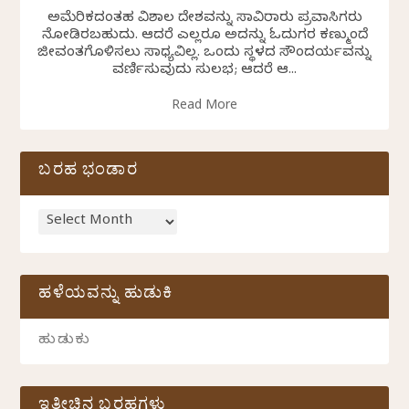
ಅಮೆರಿಕದಂತಹ ವಿಶಾಲ ದೇಶವನ್ನು ಸಾವಿರಾರು ಪ್ರವಾಸಿಗರು
ನೋಡಿರಬಹುದು. ಆದರೆ ಎಲ್ಲರೂ ಅದನ್ನು ಓದುಗರ ಕಣ್ಮುಂದೆ
ಜೀವಂತಗೊಳಿಸಲು ಸಾಧ್ಯವಿಲ್ಲ. ಒಂದು ಸ್ಥಳದ ಸೌಂದರ್ಯವನ್ನು
ವರ್ಣಿಸುವುದು ಸುಲಭ; ಆದರೆ ಆ...
Read More
ಬರಹ ಭಂಡಾರ
ಹಳೆಯವನ್ನು ಹುಡುಕಿ
ಇತ್ತೀಚಿನ ಬರಹಗಳು