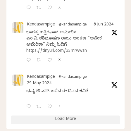
X
Kendasampige
8 Jun 2024
@kendasampige
·
ಭಾರತಕ್ಕೆ ಹತ್ತಿರವಾದ ಅಮೇರಿಕ
ಎಂ.ವಿ. ಶಶಿಭೂಷಣ ರಾಜು ಅಂಕಣ “ಅನೇಕ
ಅಮೆರಿಕಾ” ನಿಮ್ಮ ಓದಿಗೆ
https://tinyurl.com/35mrwwsn
X
Kendasampige
@kendasampige
·
29 May 2024
ಭವ್ಯ ಟಿ.ಎಸ್. ಬರೆದ ಈ ದಿನದ ಕವಿತೆ
X
Load More