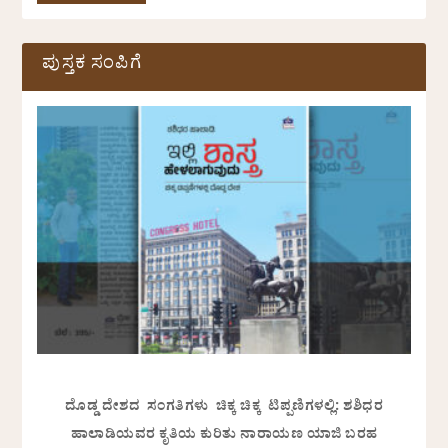
ಪುಸ್ತಕ ಸಂಪಿಗೆ
ದೊಡ್ಡ ದೇಶದ ಸಂಗತಿಗಳು ಚಿಕ್ಕ ಚಿಕ್ಕ ಟಿಪ್ಪಣಿಗಳಲ್ಲಿ: ಶಶಿಧರ
ಹಾಲಾಡಿಯವರ ಕೃತಿಯ ಕುರಿತು ನಾರಾಯಣ ಯಾಜಿ ಬರಹ