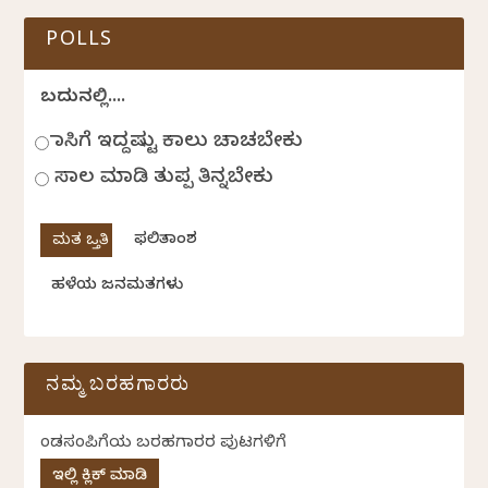
POLLS
ಬದುಕಿನಲ್ಲಿ....
ಹಾಸಿಗೆ ಇದ್ದಷ್ಟು ಕಾಲು ಚಾಚಬೇಕು
ಸಾಲ ಮಾಡಿ ತುಪ್ಪ ತಿನ್ನಬೇಕು
ಫಲಿತಾಂಶ
ಹಳೆಯ ಜನಮತಗಳು
ನಮ್ಮ ಬರಹಗಾರರು
ಕೆಂಡಸಂಪಿಗೆಯ ಬರಹಗಾರರ ಪುಟಗಳಿಗೆ
ಇಲ್ಲಿ ಕ್ಲಿಕ್ ಮಾಡಿ