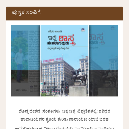
ಪುಸ್ತಕ ಸಂಪಿಗೆ
ದೊಡ್ಡ ದೇಶದ ಸಂಗತಿಗಳು ಚಿಕ್ಕ ಚಿಕ್ಕ ಟಿಪ್ಪಣಿಗಳಲ್ಲಿ: ಶಶಿಧರ
ಹಾಲಾಡಿಯವರ ಕೃತಿಯ ಕುರಿತು ನಾರಾಯಣ ಯಾಜಿ ಬರಹ