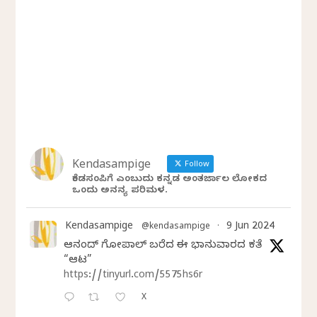
Kendasampige
Follow
ಕೆಂಡಸಂಪಿಗೆ ಎಂಬುದು ಕನ್ನಡ ಅಂತರ್ಜಾಲ ಲೋಕದ
ಒಂದು ಅನನ್ಯ ಪರಿಮಳ.
Kendasampige
9 Jun 2024
@kendasampige
·
ಆನಂದ್‌ ಗೋಪಾಲ್‌ ಬರೆದ ಈ ಭಾನುವಾರದ ಕತೆ
“ಆಟ”
https://tinyurl.com/5575hs6r
X