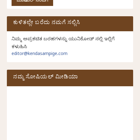
ಜೂನಿಯರ್ ಸಂಪಿಗೆ
ಕುಳಿತಲ್ಲೇ ಬರೆದು ನಮಗೆ ಸಲ್ಲಿಸಿ
ನಿಮ್ಮ ಅಪ್ರಕಟಿತ ಬರಹಗಳನ್ನು ಯುನಿಕೋಡ್ ನಲ್ಲಿ ಇಲ್ಲಿಗೆ
ಕಳುಹಿಸಿ
editor@kendasampige.com
ನಮ್ಮ ಸೋಷಿಯಲ್‌ ಮೀಡಿಯಾ