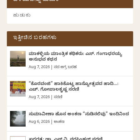
ಹಳೆಯವನ್ನು ಹುಡುಕಿ
ಇತ್ತೀಚಿನ ಬರಹಗಳು
ಮಾಕಳ್ಳಿಯ ಮಾಂತ್ರಿಕ ಕಥಿಕರು: ಎಸ್. ಗಂಗಾಧರಯ್ಯ
ಅನುಭವ ಕಥನ
Aug 7, 2026
|
ದಿನದ ಅಗ್ರ ಬರಹ
“ಕೊರವಂಜಿ” ಹಾಕಿಕೊಟ್ಟ ಹಾಸ್ಯೋತ್ಸವದ ಹಾದಿ…:
ಎಚ್. ಗೋಪಾಲಕೃಷ್ಣ ಸರಣಿ
Aug 7, 2026
|
ಸರಣಿ
ಸುಮಾವೀಣಾ ಹೊಸ ಅಂಕಣ “ನುಡಿನಲಿವು” ಇಂದಿನಿಂದ
Aug 6, 2026
|
ಅಂಕಣ