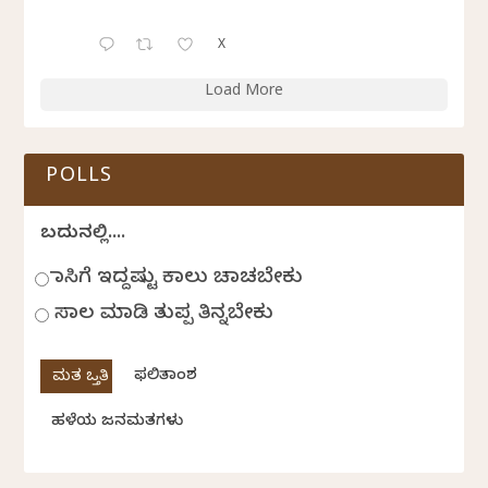
X
Load More
POLLS
ಬದುಕಿನಲ್ಲಿ....
ಹಾಸಿಗೆ ಇದ್ದಷ್ಟು ಕಾಲು ಚಾಚಬೇಕು
ಸಾಲ ಮಾಡಿ ತುಪ್ಪ ತಿನ್ನಬೇಕು
ಫಲಿತಾಂಶ
ಹಳೆಯ ಜನಮತಗಳು