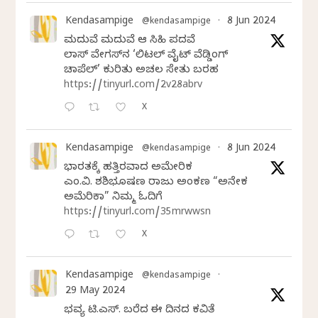
Kendasampige
8 Jun 2024
@kendasampige
·
ಮದುವೆ ಮದುವೆ ಆ ಸಿಹಿ ಪದವೆ
ಲಾಸ್‌ ವೇಗಸ್‌ನ ‘ಲಿಟಲ್ ವೈಟ್ ವೆಡ್ಡಿಂಗ್
ಚಾಪೆಲ್’ ಕುರಿತು ಅಚಲ ಸೇತು ಬರಹ
https://tinyurl.com/2v28abrv
X
Kendasampige
8 Jun 2024
@kendasampige
·
ಭಾರತಕ್ಕೆ ಹತ್ತಿರವಾದ ಅಮೇರಿಕ
ಎಂ.ವಿ. ಶಶಿಭೂಷಣ ರಾಜು ಅಂಕಣ “ಅನೇಕ
ಅಮೆರಿಕಾ” ನಿಮ್ಮ ಓದಿಗೆ
https://tinyurl.com/35mrwwsn
X
Kendasampige
@kendasampige
·
29 May 2024
ಭವ್ಯ ಟಿ.ಎಸ್. ಬರೆದ ಈ ದಿನದ ಕವಿತೆ