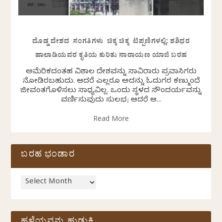
ದೊಡ್ಡ ದೇಶದ ಸಂಗತಿಗಳು ಚಿಕ್ಕ ಚಿಕ್ಕ ಟಿಪ್ಪಣಿಗಳಲ್ಲಿ: ಶಶಿಧರ
ಹಾಲಾಡಿಯವರ ಕೃತಿಯ ಕುರಿತು ನಾರಾಯಣ ಯಾಜಿ ಬರಹ
ಅಮೆರಿಕದಂತಹ ವಿಶಾಲ ದೇಶವನ್ನು ಸಾವಿರಾರು ಪ್ರವಾಸಿಗರು
ನೋಡಿರಬಹುದು. ಆದರೆ ಎಲ್ಲರೂ ಅದನ್ನು ಓದುಗರ ಕಣ್ಮುಂದೆ
ಜೀವಂತಗೊಳಿಸಲು ಸಾಧ್ಯವಿಲ್ಲ. ಒಂದು ಸ್ಥಳದ ಸೌಂದರ್ಯವನ್ನು
ವರ್ಣಿಸುವುದು ಸುಲಭ; ಆದರೆ ಆ...
Read More
ಬರಹ ಭಂಡಾರ