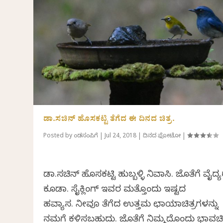
ಡಾ.ಸಚಿನ್ ಹೊಸಕಟ್ಟಿ ತೆಗೆದ ಈ ದಿನದ ಚಿತ್ರ.
Posted by
ಕೆಂಡಸಂಪಿಗೆ
|
Jul 24, 2018
|
ದಿನದ ಫೋಟೋ
|
ಡಾ.ಸಚಿನ್ ಹೊಸಕಟ್ಟಿ ಹುಬ್ಬಳ್ಳಿ ನಿವಾಸಿ. ಜೊತೆಗೆ ವೈದ್
ಕೂಡಾ. ಸೈಕ್ಲಿಂಗ್ ಇವರ ಮತ್ತೊಂದು ಇಷ್ಟದ
ಹವ್ಯಾಸ. ನೀವೂ ತೆಗೆದ ಉತ್ತಮ ಛಾಯಾಚಿತ್ರಗಳನ್ನು
ನಮಗೆ ಕಳಿಸಬಹುದು. ಜೊತೆಗೆ ನಿಮ್ಮದೊಂದು ಭಾವಚಿತ