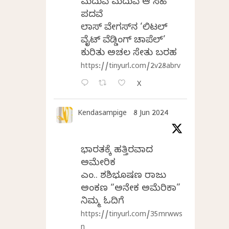
ಮದುವೆ ಮದುವೆ ಆ ಸಿಹಿ
ಪದವೆ
ಲಾಸ್‌ ವೇಗಸ್‌ನ ‘ಲಿಟಲ್
ವೈಟ್ ವೆಡ್ಡಿಂಗ್ ಚಾಪೆಲ್’
ಕುರಿತು ಅಚಲ ಸೇತು ಬರಹ
https://tinyurl.com/2v28abrv
X
Kendasampige
8 Jun 2024
ಭಾರತಕ್ಕೆ ಹತ್ತಿರವಾದ
ಅಮೇರಿಕ
ಎಂ.ವಿ. ಶಶಿಭೂಷಣ ರಾಜು
ಅಂಕಣ “ಅನೇಕ ಅಮೆರಿಕಾ”
ನಿಮ್ಮ ಓದಿಗೆ
https://tinyurl.com/35mrwws
n