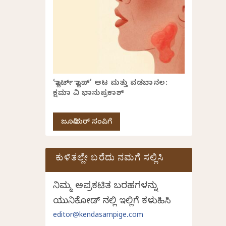
‘ಸ್ಟಾರ್ಟ್ ಸ್ಟಾಪ್’ ಆಟ ಮತ್ತು ವಡಬಾನಲ:
ಕ್ಷಮಾ ವಿ ಭಾನುಪ್ರಕಾಶ್
ಜೂನಿಯರ್ ಸಂಪಿಗೆ
ಕುಳಿತಲ್ಲೇ ಬರೆದು ನಮಗೆ ಸಲ್ಲಿಸಿ
ನಿಮ್ಮ ಅಪ್ರಕಟಿತ ಬರಹಗಳನ್ನು
ಯುನಿಕೋಡ್ ನಲ್ಲಿ ಇಲ್ಲಿಗೆ ಕಳುಹಿಸಿ
editor@kendasampige.com