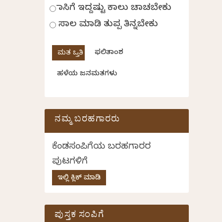
ಹಾಸಿಗೆ ಇದ್ದಷ್ಟು ಕಾಲು ಚಾಚಬೇಕು
ಸಾಲ ಮಾಡಿ ತುಪ್ಪ ತಿನ್ನಬೇಕು
ಫಲಿತಾಂಶ
ಹಳೆಯ ಜನಮತಗಳು
ನಮ್ಮ ಬರಹಗಾರರು
ಕೆಂಡಸಂಪಿಗೆಯ ಬರಹಗಾರರ
ಪುಟಗಳಿಗೆ
ಇಲ್ಲಿ ಕ್ಲಿಕ್ ಮಾಡಿ
ಪುಸ್ತಕ ಸಂಪಿಗೆ