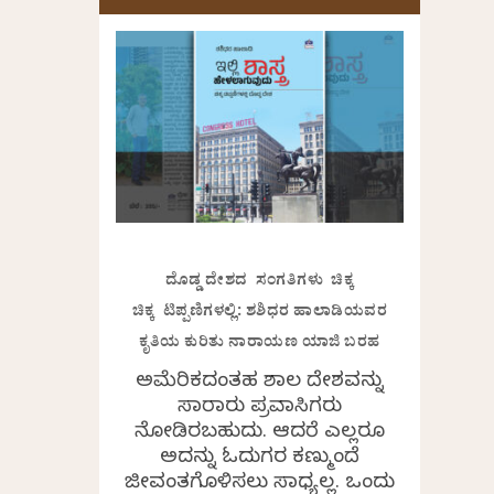
ದೊಡ್ಡ ದೇಶದ ಸಂಗತಿಗಳು ಚಿಕ್ಕ
ಚಿಕ್ಕ ಟಿಪ್ಪಣಿಗಳಲ್ಲಿ: ಶಶಿಧರ ಹಾಲಾಡಿಯವರ
ಕೃತಿಯ ಕುರಿತು ನಾರಾಯಣ ಯಾಜಿ ಬರಹ
ಅಮೆರಿಕದಂತಹ ವಿಶಾಲ ದೇಶವನ್ನು
ಸಾವಿರಾರು ಪ್ರವಾಸಿಗರು
ನೋಡಿರಬಹುದು. ಆದರೆ ಎಲ್ಲರೂ
ಅದನ್ನು ಓದುಗರ ಕಣ್ಮುಂದೆ
ಜೀವಂತಗೊಳಿಸಲು ಸಾಧ್ಯವಿಲ್ಲ. ಒಂದು