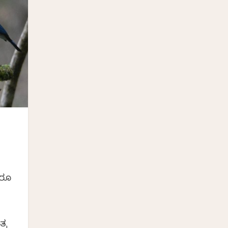
ಯರೂ
್ರ