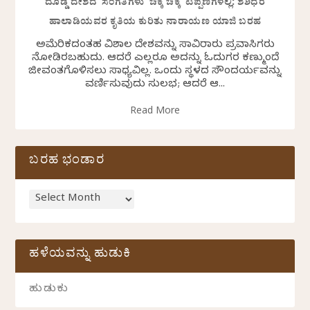
ದೊಡ್ಡ ದೇಶದ ಸಂಗತಿಗಳು ಚಿಕ್ಕ ಚಿಕ್ಕ ಟಿಪ್ಪಣಿಗಳಲ್ಲಿ: ಶಶಿಧರ
ಹಾಲಾಡಿಯವರ ಕೃತಿಯ ಕುರಿತು ನಾರಾಯಣ ಯಾಜಿ ಬರಹ
ಅಮೆರಿಕದಂತಹ ವಿಶಾಲ ದೇಶವನ್ನು ಸಾವಿರಾರು ಪ್ರವಾಸಿಗರು
ನೋಡಿರಬಹುದು. ಆದರೆ ಎಲ್ಲರೂ ಅದನ್ನು ಓದುಗರ ಕಣ್ಮುಂದೆ
ಜೀವಂತಗೊಳಿಸಲು ಸಾಧ್ಯವಿಲ್ಲ. ಒಂದು ಸ್ಥಳದ ಸೌಂದರ್ಯವನ್ನು
ವರ್ಣಿಸುವುದು ಸುಲಭ; ಆದರೆ ಆ...
Read More
ಬರಹ ಭಂಡಾರ
ಹಳೆಯವನ್ನು ಹುಡುಕಿ