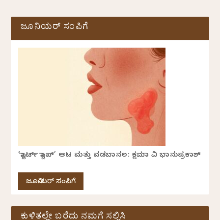
ಜೂನಿಯರ್ ಸಂಪಿಗೆ
‘ಸ್ಟಾರ್ಟ್ ಸ್ಟಾಪ್’ ಆಟ ಮತ್ತು ವಡಬಾನಲ: ಕ್ಷಮಾ ವಿ ಭಾನುಪ್ರಕಾಶ್
ಜೂನಿಯರ್ ಸಂಪಿಗೆ
ಕುಳಿತಲ್ಲೇ ಬರೆದು ನಮಗೆ ಸಲ್ಲಿಸಿ