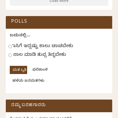
Load More
POLLS
ಬದುಕಿನಲ್ಲಿ....
ಹಾಸಿಗೆ ಇದ್ದಷ್ಟು ಕಾಲು ಚಾಚಬೇಕು
ಸಾಲ ಮಾಡಿ ತುಪ್ಪ ತಿನ್ನಬೇಕು
ಫಲಿತಾಂಶ
ಹಳೆಯ ಜನಮತಗಳು
ನಮ್ಮ ಬರಹಗಾರರು