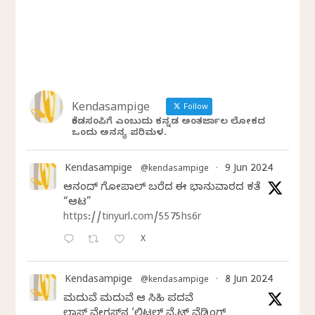
Kendasampige
Follow
ಕೆಂಡಸಂಪಿಗೆ ಎಂಬುದು ಕನ್ನಡ ಅಂತರ್ಜಾಲ ಲೋಕದ
ಒಂದು ಅನನ್ಯ ಪರಿಮಳ.
Kendasampige
9 Jun 2024
@kendasampige
·
ಆನಂದ್‌ ಗೋಪಾಲ್‌ ಬರೆದ ಈ ಭಾನುವಾರದ ಕತೆ
“ಆಟ”
https://tinyurl.com/5575hs6r
X
Kendasampige
8 Jun 2024
@kendasampige
·
ಮದುವೆ ಮದುವೆ ಆ ಸಿಹಿ ಪದವೆ
ಲಾಸ್‌ ವೇಗಸ್‌ನ ‘ಲಿಟಲ್ ವೈಟ್ ವೆಡ್ಡಿಂಗ್