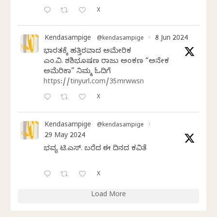
X
Kendasampige
8 Jun 2024
@kendasampige
·
ಭಾರತಕ್ಕೆ ಹತ್ತಿರವಾದ ಅಮೇರಿಕ
ಎಂ.ವಿ. ಶಶಿಭೂಷಣ ರಾಜು ಅಂಕಣ “ಅನೇಕ
ಅಮೆರಿಕಾ” ನಿಮ್ಮ ಓದಿಗೆ
https://tinyurl.com/35mrwwsn
X
Kendasampige
@kendasampige
·
29 May 2024
ಭವ್ಯ ಟಿ.ಎಸ್. ಬರೆದ ಈ ದಿನದ ಕವಿತೆ
X
Load More