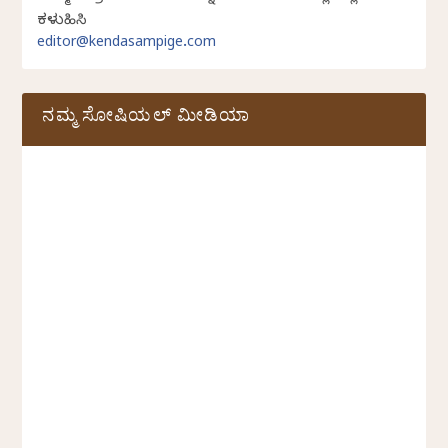
ಕಳುಹಿಸಿ
editor@kendasampige.com
ನಮ್ಮ ಸೋಷಿಯಲ್‌ ಮೀಡಿಯಾ