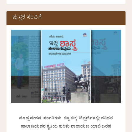
ಪುಸ್ತಕ ಸಂಪಿಗೆ
ದೊಡ್ಡ ದೇಶದ ಸಂಗತಿಗಳು ಚಿಕ್ಕ ಚಿಕ್ಕ ಟಿಪ್ಪಣಿಗಳಲ್ಲಿ: ಶಶಿಧರ
ಹಾಲಾಡಿಯವರ ಕೃತಿಯ ಕುರಿತು ನಾರಾಯಣ ಯಾಜಿ ಬರಹ