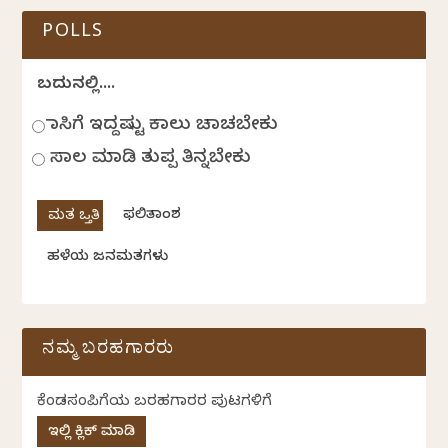
POLLS
ಬದುಕಿನಲ್ಲಿ....
ಹಾಸಿಗೆ ಇದ್ದಷ್ಟು ಕಾಲು ಚಾಚಬೇಕು
ಸಾಲ ಮಾಡಿ ತುಪ್ಪ ತಿನ್ನಬೇಕು
ಫಲಿತಾಂಶ
ಹಳೆಯ ಜನಮತಗಳು
ನಮ್ಮ ಬರಹಗಾರರು
ಕೆಂಡಸಂಪಿಗೆಯ ಬರಹಗಾರರ ಪುಟಗಳಿಗೆ
ಇಲ್ಲಿ ಕ್ಲಿಕ್ ಮಾಡಿ