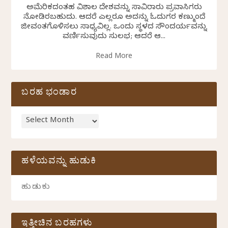
ಅಮೆರಿಕದಂತಹ ವಿಶಾಲ ದೇಶವನ್ನು ಸಾವಿರಾರು ಪ್ರವಾಸಿಗರು
ನೋಡಿರಬಹುದು. ಆದರೆ ಎಲ್ಲರೂ ಅದನ್ನು ಓದುಗರ ಕಣ್ಮುಂದೆ
ಜೀವಂತಗೊಳಿಸಲು ಸಾಧ್ಯವಿಲ್ಲ. ಒಂದು ಸ್ಥಳದ ಸೌಂದರ್ಯವನ್ನು
ವರ್ಣಿಸುವುದು ಸುಲಭ; ಆದರೆ ಆ...
Read More
ಬರಹ ಭಂಡಾರ
ಹಳೆಯವನ್ನು ಹುಡುಕಿ
ಇತ್ತೀಚಿನ ಬರಹಗಳು