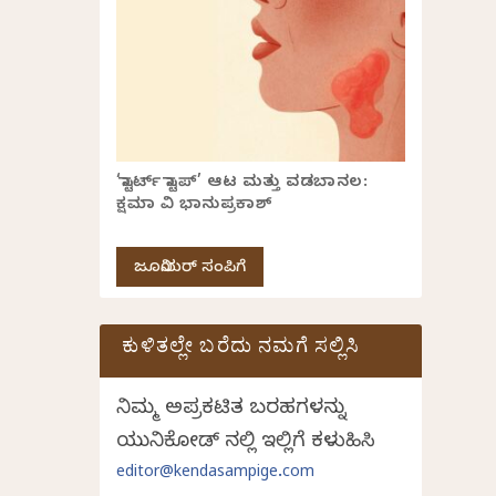
‘ಸ್ಟಾರ್ಟ್ ಸ್ಟಾಪ್’ ಆಟ ಮತ್ತು ವಡಬಾನಲ:
ಕ್ಷಮಾ ವಿ ಭಾನುಪ್ರಕಾಶ್
ಜೂನಿಯರ್ ಸಂಪಿಗೆ
ಕುಳಿತಲ್ಲೇ ಬರೆದು ನಮಗೆ ಸಲ್ಲಿಸಿ
ನಿಮ್ಮ ಅಪ್ರಕಟಿತ ಬರಹಗಳನ್ನು
ಯುನಿಕೋಡ್ ನಲ್ಲಿ ಇಲ್ಲಿಗೆ ಕಳುಹಿಸಿ
editor@kendasampige.com