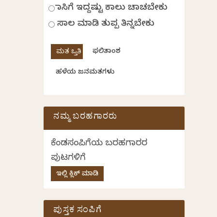
ಹಾಸಿಗೆ ಇದ್ದಷ್ಟು ಕಾಲು ಚಾಚಬೇಕು
ಸಾಲ ಮಾಡಿ ತುಪ್ಪ ತಿನ್ನಬೇಕು
ಫಲಿತಾಂಶ
ಹಳೆಯ ಜನಮತಗಳು
ನಮ್ಮ ಬರಹಗಾರರು
ಕೆಂಡಸಂಪಿಗೆಯ ಬರಹಗಾರರ
ಪುಟಗಳಿಗೆ
ಇಲ್ಲಿ ಕ್ಲಿಕ್ ಮಾಡಿ
ಪುಸ್ತಕ ಸಂಪಿಗೆ