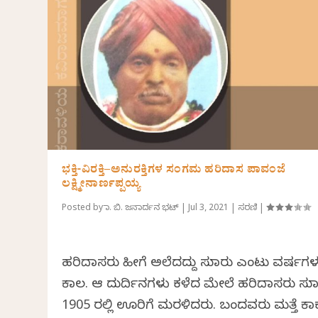
ಭಕ್ತಿ-ವಿರಕ್ತಿ–ಅನುರಕ್ತಿಗಳ ಸಂಗಮ ಹರಿದಾಸ ಪಾವಂಜೆ
ಲಕ್ಷ್ಮೀನಾರ್ಣಪ್ಪಯ್ಯ
Posted by
ಡಾ. ಬಿ. ಜನಾರ್ದನ ಭಟ್
|
Jul 3, 2021
|
ಸರಣಿ
|
ಹರಿದಾಸರು ಹೀಗೆ ಅಲೆದದ್ದು ಸುಮಾರು ಎಂಟು ವರ್ಷಗ
ಕಾಲ. ಆ ದುರ್ದಿನಗಳು ಕಳೆದ ಮೇಲೆ ಹರಿದಾಸರು ಸುಮ
1905 ರಲ್ಲಿ ಊರಿಗೆ ಮರಳಿದರು. ಬಂದವರು ಮತ್ತೆ ಕಾ