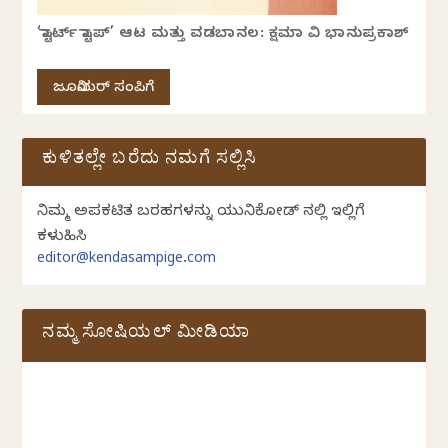
‘ಸ್ಟಾರ್ಟ್ ಸ್ಟಾಪ್’ ಆಟ ಮತ್ತು ವಡಬಾನಲ: ಕ್ಷಮಾ ವಿ ಭಾನುಪ್ರಕಾಶ್
ಜೂನಿಯರ್ ಸಂಪಿಗೆ
ಕುಳಿತಲ್ಲೇ ಬರೆದು ನಮಗೆ ಸಲ್ಲಿಸಿ
ನಿಮ್ಮ ಅಪ್ರಕಟಿತ ಬರಹಗಳನ್ನು ಯುನಿಕೋಡ್ ನಲ್ಲಿ ಇಲ್ಲಿಗೆ
ಕಳುಹಿಸಿ
editor@kendasampige.com
ನಮ್ಮ ಸೋಷಿಯಲ್‌ ಮೀಡಿಯಾ