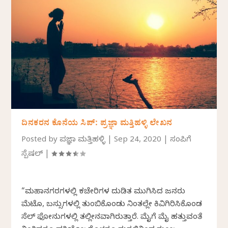
ದಿನಕರನ ಕೊನೆಯ ಸಿಪ್: ಪ್ರಜ್ಞಾ ಮತ್ತಿಹಳ್ಳಿ ಲೇಖನ
Posted by
ಪ್ರಜ್ಞಾ ಮತ್ತಿಹಳ್ಳಿ
|
Sep 24, 2020
|
ಸಂಪಿಗೆ
ಸ್ಪೆಷಲ್
|
“ಮಹಾನಗರಗಳಲ್ಲಿ ಕಚೇರಿಗಳ ದುಡಿತ ಮುಗಿಸಿದ ಜನರು
ಮೆಟ್ರೊ, ಬಸ್ಸುಗಳಲ್ಲಿ ತುಂಬಿಕೊಂಡು ನಿಂತಲ್ಲೇ ಕಿವಿಗಿರಿಸಿಕೊಂಡ
ಸೆಲ್ ಫೋನುಗಳಲ್ಲಿ ತಲ್ಲೀನವಾಗಿರುತ್ತಾರೆ. ಮೈಗೆ ಮೈ ಹತ್ತುವಂತೆ