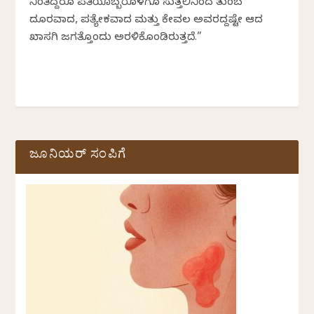
ನಿಂತಿದ್ದರೂ ಪ್ರತಿಯೊಬ್ಬರೊಳಗೂ ಸುತ್ತಲಿನಿಂದ ತುಂಬ
ದೂರವಾದ, ಪ್ರತ್ಯೇಕವಾದ ಮತ್ತು ಕೇವಲ ಅವರದ್ದಷ್ಟೇ ಆದ
ಖಾಸಗಿ ಜಗತ್ತೊಂದು ಅರಳಿಕೊಂಡಿರುತ್ತದೆ.”
ಜೂನಿಯರ್ ಸಂಪಿಗೆ