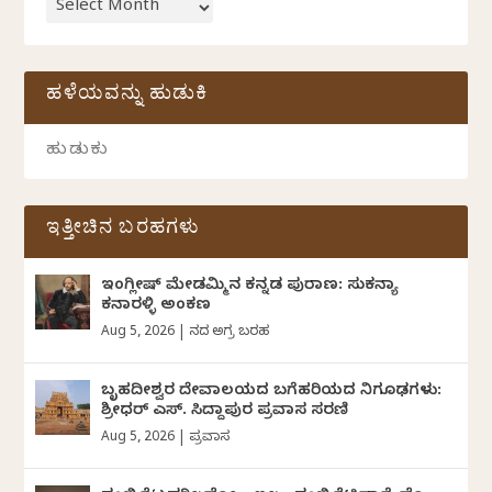
ಹಳೆಯವನ್ನು ಹುಡುಕಿ
ಇತ್ತೀಚಿನ ಬರಹಗಳು
ಇಂಗ್ಲೀಷ್ ಮೇಡಮ್ಮಿನ ಕನ್ನಡ ಪುರಾಣ: ಸುಕನ್ಯಾ
ಕನಾರಳ್ಳಿ ಅಂಕಣ
Aug 5, 2026
|
ದಿನದ ಅಗ್ರ ಬರಹ
ಬೃಹದೀಶ್ವರ ದೇವಾಲಯದ ಬಗೆಹರಿಯದ ನಿಗೂಢಗಳು:
ಶ್ರೀಧರ್‌ ಎಸ್.‌ ಸಿದ್ದಾಪುರ ಪ್ರವಾಸ ಸರಣಿ
Aug 5, 2026
|
ಪ್ರವಾಸ