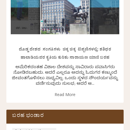
ದೊಡ್ಡ ದೇಶದ ಸಂಗತಿಗಳು ಚಿಕ್ಕ ಚಿಕ್ಕ ಟಿಪ್ಪಣಿಗಳಲ್ಲಿ: ಶಶಿಧರ
ಹಾಲಾಡಿಯವರ ಕೃತಿಯ ಕುರಿತು ನಾರಾಯಣ ಯಾಜಿ ಬರಹ
ಅಮೆರಿಕದಂತಹ ವಿಶಾಲ ದೇಶವನ್ನು ಸಾವಿರಾರು ಪ್ರವಾಸಿಗರು
ನೋಡಿರಬಹುದು. ಆದರೆ ಎಲ್ಲರೂ ಅದನ್ನು ಓದುಗರ ಕಣ್ಮುಂದೆ
ಜೀವಂತಗೊಳಿಸಲು ಸಾಧ್ಯವಿಲ್ಲ. ಒಂದು ಸ್ಥಳದ ಸೌಂದರ್ಯವನ್ನು
ವರ್ಣಿಸುವುದು ಸುಲಭ; ಆದರೆ ಆ...
Read More
ಬರಹ ಭಂಡಾರ