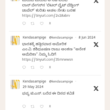
ಮದುವೆ ಮದುವೆ ಆ ಸಿಹಿ ಪದವೆ
ಲಾಸ್‌ ವೇಗಸ್‌ನ ‘ಲಿಟಲ್ ವೈಟ್ ವೆಡ್ಡಿಂಗ್
ಚಾಪೆಲ್’ ಕುರಿತು ಅಚಲ ಸೇತು ಬರಹ
https://tinyurl.com/2v28abrv
X
Kendasampige
8 Jun 2024
@kendasampige
·
ಭಾರತಕ್ಕೆ ಹತ್ತಿರವಾದ ಅಮೇರಿಕ
ಎಂ.ವಿ. ಶಶಿಭೂಷಣ ರಾಜು ಅಂಕಣ “ಅನೇಕ
ಅಮೆರಿಕಾ” ನಿಮ್ಮ ಓದಿಗೆ
https://tinyurl.com/35mrwwsn
X
Kendasampige
@kendasampige
·
29 May 2024
ಭವ್ಯ ಟಿ.ಎಸ್. ಬರೆದ ಈ ದಿನದ ಕವಿತೆ
X