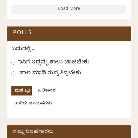
Load More
POLLS
ಬದುಕಿನಲ್ಲಿ....
ಹಾಸಿಗೆ ಇದ್ದಷ್ಟು ಕಾಲು ಚಾಚಬೇಕು
ಸಾಲ ಮಾಡಿ ತುಪ್ಪ ತಿನ್ನಬೇಕು
ಫಲಿತಾಂಶ
ಹಳೆಯ ಜನಮತಗಳು
ನಮ್ಮ ಬರಹಗಾರರು