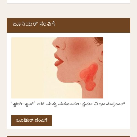
ಜೂನಿಯರ್ ಸಂಪಿಗೆ
‘ಸ್ಟಾರ್ಟ್ ಸ್ಟಾಪ್’ ಆಟ ಮತ್ತು ವಡಬಾನಲ: ಕ್ಷಮಾ ವಿ ಭಾನುಪ್ರಕಾಶ್
ಜೂನಿಯರ್ ಸಂಪಿಗೆ