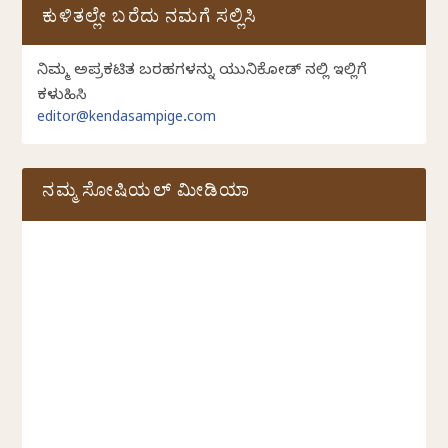
ಕುಳಿತಲ್ಲೇ ಬರೆದು ನಮಗೆ ಸಲ್ಲಿಸಿ
ನಿಮ್ಮ ಅಪ್ರಕಟಿತ ಬರಹಗಳನ್ನು ಯುನಿಕೋಡ್ ನಲ್ಲಿ ಇಲ್ಲಿಗೆ
ಕಳುಹಿಸಿ
editor@kendasampige.com
ನಮ್ಮ ಸೋಷಿಯಲ್‌ ಮೀಡಿಯಾ