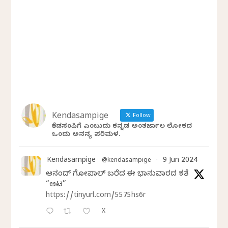
Kendasampige
Follow
ಕೆಂಡಸಂಪಿಗೆ ಎಂಬುದು ಕನ್ನಡ ಅಂತರ್ಜಾಲ ಲೋಕದ
ಒಂದು ಅನನ್ಯ ಪರಿಮಳ.
Kendasampige
9 Jun 2024
@kendasampige
·
ಆನಂದ್‌ ಗೋಪಾಲ್‌ ಬರೆದ ಈ ಭಾನುವಾರದ ಕತೆ
“ಆಟ”
https://tinyurl.com/5575hs6r
X