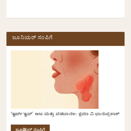
ಜೂನಿಯರ್ ಸಂಪಿಗೆ
‘ಸ್ಟಾರ್ಟ್ ಸ್ಟಾಪ್’ ಆಟ ಮತ್ತು ವಡಬಾನಲ: ಕ್ಷಮಾ ವಿ ಭಾನುಪ್ರಕಾಶ್
ಜೂನಿಯರ್ ಸಂಪಿಗೆ