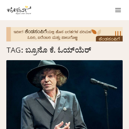
TAG:
ಬ್ರೂನೊ ಕೆ. ಓಯ್‌ಯೆರ್