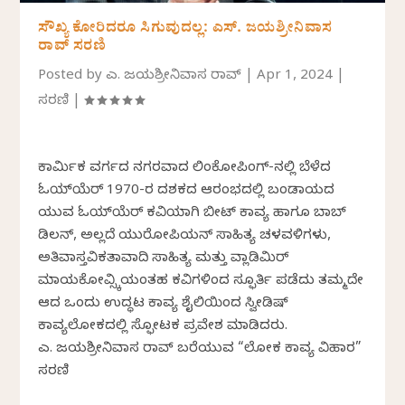
ಸೌಖ್ಯ ಕೋರಿದರೂ ಸಿಗುವುದಲ್ಲ: ಎಸ್. ಜಯಶ್ರೀನಿವಾಸ
ರಾವ್ ಸರಣಿ
Posted by
ಎಸ್. ಜಯಶ್ರೀನಿವಾಸ ರಾವ್
|
Apr 1, 2024
|
ಸರಣಿ
|
ಕಾರ್ಮಿಕ ವರ್ಗದ ನಗರವಾದ ಲಿಂಕೋಪಿಂಗ್‌-ನಲ್ಲಿ ಬೆಳೆದ
ಓಯ್‌ಯೆರ್ 1970-ರ ದಶಕದ ಆರಂಭದಲ್ಲಿ ಬಂಡಾಯದ
ಯುವ ಓಯ್‌ಯೆರ್ ಕವಿಯಾಗಿ ಬೀಟ್ ಕಾವ್ಯ ಹಾಗೂ ಬಾಬ್
ಡಿಲನ್, ಅಲ್ಲದೆ ಯುರೋಪಿಯನ್ ಸಾಹಿತ್ಯ ಚಳವಳಿಗಳು,
ಅತಿವಾಸ್ತವಿಕತಾವಾದಿ ಸಾಹಿತ್ಯ ಮತ್ತು ವ್ಲಾಡಿಮಿರ್‌
ಮಾಯಕೋವ್ಸ್ಕಿಯಂತಹ ಕವಿಗಳಿಂದ ಸ್ಫೂರ್ತಿ ಪಡೆದು ತಮ್ಮದೇ
ಆದ ಒಂದು ಉದ್ಧಟ ಕಾವ್ಯ ಶೈಲಿಯಿಂದ ಸ್ವೀಡಿಷ್
ಕಾವ್ಯಲೋಕದಲ್ಲಿ ಸ್ಫೋಟಕ ಪ್ರವೇಶ ಮಾಡಿದರು.
ಎಸ್. ಜಯಶ್ರೀನಿವಾಸ ರಾವ್ ಬರೆಯುವ “ಲೋಕ ಕಾವ್ಯ ವಿಹಾರ”
ಸರಣಿ