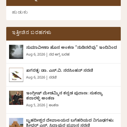
ಇತ್ತೀಚಿನ ಬರಹಗಳು
ಸುಮಾವೀಣಾ ಹೊಸ ಅಂಕಣ “ನುಡಿನಲಿವು” ಇಂದಿನಿಂದ
Aug 6, 2026
|
ದಿನದ ಅಗ್ರ ಬರಹ
ಖಗರತ್ನ: ಡಾ. ಎಸ್.ವಿ. ನರಸಿಂಹನ್‌‌ ಸರಣಿ
Aug 6, 2026
|
ಸರಣಿ
ಇಂಗ್ಲೀಷ್ ಮೇಡಮ್ಮಿನ ಕನ್ನಡ ಪುರಾಣ: ಸುಕನ್ಯಾ
ಕನಾರಳ್ಳಿ ಅಂಕಣ
Aug 5, 2026
|
ಅಂಕಣ
ಬೃಹದೀಶ್ವರ ದೇವಾಲಯದ ಬಗೆಹರಿಯದ ನಿಗೂಢಗಳು:
ಶ್ರೀಧರ್‌ ಎಸ್.‌ ಸಿದ್ದಾಪುರ ಪ್ರವಾಸ ಸರಣಿ