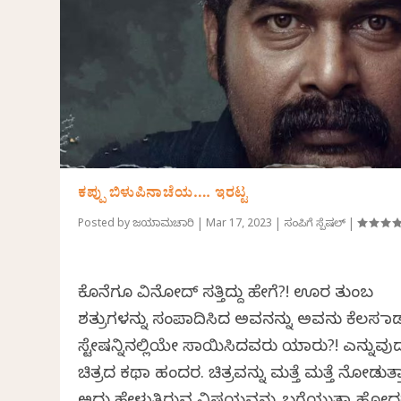
ಕಪ್ಪು ಬಿಳುಪಿನಾಚೆಯ…. ಇರಟ್ಟ
Posted by
ಜಯರಾಮಚಾರಿ
|
Mar 17, 2023
|
ಸಂಪಿಗೆ ಸ್ಪೆಷಲ್
|
ಕೊನೆಗೂ ವಿನೋದ್ ಸತ್ತಿದ್ದು ಹೇಗೆ?! ಊರ ತುಂಬ
ಶತ್ರುಗಳನ್ನು ಸಂಪಾದಿಸಿದ ಅವನನ್ನು ಅವನು ಕೆಲಸ ಮಾ
ಸ್ಟೇಷನ್ನಿನಲ್ಲಿಯೇ ಸಾಯಿಸಿದವರು ಯಾರು?! ಎನ್ನುವು
ಚಿತ್ರದ ಕಥಾ ಹಂದರ. ಚಿತ್ರವನ್ನು ಮತ್ತೆ ಮತ್ತೆ ನೋಡುತ್ತ