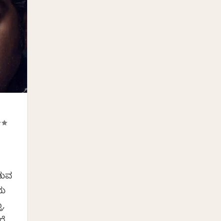
ಡುವ
ದು
ಾ,