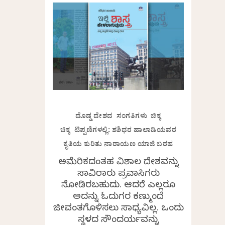
ದೊಡ್ಡ ದೇಶದ ಸಂಗತಿಗಳು ಚಿಕ್ಕ
ಚಿಕ್ಕ ಟಿಪ್ಪಣಿಗಳಲ್ಲಿ: ಶಶಿಧರ ಹಾಲಾಡಿಯವರ
ಕೃತಿಯ ಕುರಿತು ನಾರಾಯಣ ಯಾಜಿ ಬರಹ
ಅಮೆರಿಕದಂತಹ ವಿಶಾಲ ದೇಶವನ್ನು
ಸಾವಿರಾರು ಪ್ರವಾಸಿಗರು
ನೋಡಿರಬಹುದು. ಆದರೆ ಎಲ್ಲರೂ
ಅದನ್ನು ಓದುಗರ ಕಣ್ಮುಂದೆ
ಜೀವಂತಗೊಳಿಸಲು ಸಾಧ್ಯವಿಲ್ಲ. ಒಂದು
ಸ್ಥಳದ ಸೌಂದರ್ಯವನ್ನು