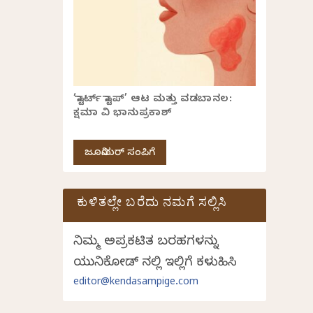
‘ಸ್ಟಾರ್ಟ್ ಸ್ಟಾಪ್’ ಆಟ ಮತ್ತು ವಡಬಾನಲ:
ಕ್ಷಮಾ ವಿ ಭಾನುಪ್ರಕಾಶ್
ಜೂನಿಯರ್ ಸಂಪಿಗೆ
ಕುಳಿತಲ್ಲೇ ಬರೆದು ನಮಗೆ ಸಲ್ಲಿಸಿ
ನಿಮ್ಮ ಅಪ್ರಕಟಿತ ಬರಹಗಳನ್ನು
ಯುನಿಕೋಡ್ ನಲ್ಲಿ ಇಲ್ಲಿಗೆ ಕಳುಹಿಸಿ
editor@kendasampige.com