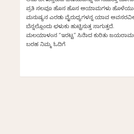
ಅದು ಹೇಳುತ್ತಿರುವ ವಿಷಯವನ್ನು ಬಗೆಯುತ್ತಾ ಹೋದ
ಪ್ರತಿ ಸಲವೂ ಹೊಸ ಹೊಸ ಆಯಾಮಗಳು ಹೊಳೆಯುತ್
ಮನುಷ್ಯನ ಎರಡು ವೈರುಧ್ಯಗಳನ್ನ ಯಾವ ಅವಸರವಿಲ್
ಬೆನ್ನಲ್ಲೊಂದು ಛಳುಕು ಹುಟ್ಟಿಸುತ್ತ ಸಾಗುತ್ತದೆ.
ಮಲಯಾಳಂನ “ಇರಟ್ಟ” ಸಿನೆಮಾದ ಕುರಿತು ಜಯರಾಮ
ಬರಹ ನಿಮ್ಮ ಓದಿಗೆ