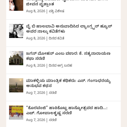
ಜೀವನ ವೃತ್ತಾಂತ
Aug 8, 2026
|
ವ್ಯಕ್ತಿ ವಿಶೇಷ
ವೈ ಬಿ ಹಾಲಬಾವಿ ಅನುವಾದಿಸಿದ ಲ್ಯಾಂಗ್ಸ್ಟನ್ ಹ್ಯೂಸ್
ಅವರ ನಾಲ್ಕು ಕವಿತೆಗಳು
Aug 8, 2026
|
ದಿನದ ಕವಿತೆ
ಜಗನ್‌ ಮೋಹನ್‌ ಎಂಬ ವಠಾರ: ಕೆ. ಸತ್ಯನಾರಾಯಣ
ಕಥಾ ಸರಣಿ
Aug 8, 2026
|
ದಿನದ ಅಗ್ರ ಬರಹ
ಮಾಕಳ್ಳಿಯ ಮಾಂತ್ರಿಕ ಕಥಿಕರು: ಎಸ್. ಗಂಗಾಧರಯ್ಯ
ಅನುಭವ ಕಥನ
Aug 7, 2026
|
ಸರಣಿ
“ಕೊರವಂಜಿ” ಹಾಕಿಕೊಟ್ಟ ಹಾಸ್ಯೋತ್ಸವದ ಹಾದಿ…:
ಎಚ್. ಗೋಪಾಲಕೃಷ್ಣ ಸರಣಿ
Aug 7, 2026
|
ಸರಣಿ