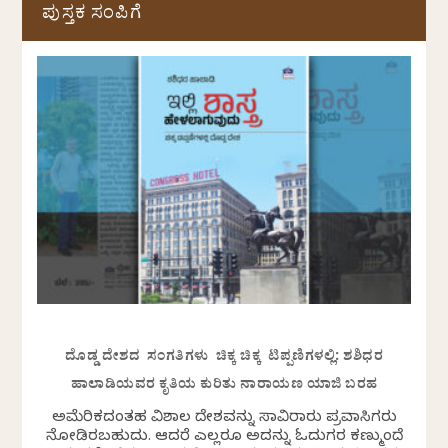
ಪುಸ್ತಕ ಸಂಪಿಗೆ
ದೊಡ್ಡ ದೇಶದ ಸಂಗತಿಗಳು ಚಿಕ್ಕ ಚಿಕ್ಕ ಟಿಪ್ಪಣಿಗಳಲ್ಲಿ: ಶಶಿಧರ
ಹಾಲಾಡಿಯವರ ಕೃತಿಯ ಕುರಿತು ನಾರಾಯಣ ಯಾಜಿ ಬರಹ
ಅಮೆರಿಕದಂತಹ ವಿಶಾಲ ದೇಶವನ್ನು ಸಾವಿರಾರು ಪ್ರವಾಸಿಗರು
ನೋಡಿರಬಹುದು. ಆದರೆ ಎಲ್ಲರೂ ಅದನ್ನು ಓದುಗರ ಕಣ್ಮುಂದೆ