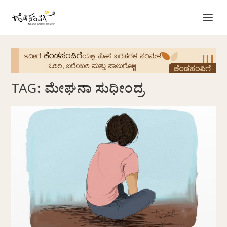
TAG:
ಮೇಘನಾ ಸುಧೀಂದ್ರ