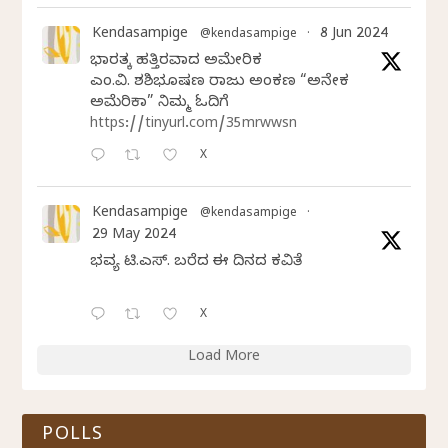
Kendasampige
8 Jun 2024
@kendasampige
·
ಭಾರತಕ್ಕೆ ಹತ್ತಿರವಾದ ಅಮೇರಿಕ
ಎಂ.ವಿ. ಶಶಿಭೂಷಣ ರಾಜು ಅಂಕಣ “ಅನೇಕ
ಅಮೆರಿಕಾ” ನಿಮ್ಮ ಓದಿಗೆ
https://tinyurl.com/35mrwwsn
X
Kendasampige
@kendasampige
·
29 May 2024
ಭವ್ಯ ಟಿ.ಎಸ್. ಬರೆದ ಈ ದಿನದ ಕವಿತೆ
X
Load More
POLLS