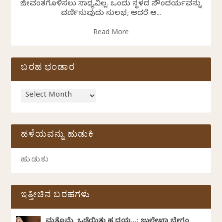
ಜೀವಂತಗೊಳಿಸಲು ಸಾಧ್ಯವಿಲ್ಲ. ಒಂದು ಸ್ಥಳದ ಸೌಂದರ್ಯವನ್ನು
ವರ್ಣಿಸುವುದು ಸುಲಭ; ಆದರೆ ಆ...
Read More
ಬರಹ ಭಂಡಾರ
ಹಳೆಯವನ್ನು ಹುಡುಕಿ
ಇತ್ತೀಚಿನ ಬರಹಗಳು
ಮತ್ತೊಮ್ಮೆ ಒಡೆಯಿತು ಹೃದಯ…: ಜುಲೇಖಾ ಬೇಗಂ