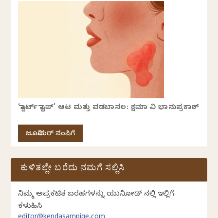
‘ಸ್ಟಾರ್ಟ್ ಸ್ಟಾಪ್’ ಆಟ ಮತ್ತು ವಡಬಾನಲ: ಕ್ಷಮಾ ವಿ ಭಾನುಪ್ರಕಾಶ್
ಜೂನಿಯರ್ ಸಂಪಿಗೆ
ಕುಳಿತಲ್ಲೇ ಬರೆದು ನಮಗೆ ಸಲ್ಲಿಸಿ
ನಿಮ್ಮ ಅಪ್ರಕಟಿತ ಬರಹಗಳನ್ನು ಯುನಿಕೋಡ್ ನಲ್ಲಿ ಇಲ್ಲಿಗೆ
ಕಳುಹಿಸಿ
editor@kendasampige.com