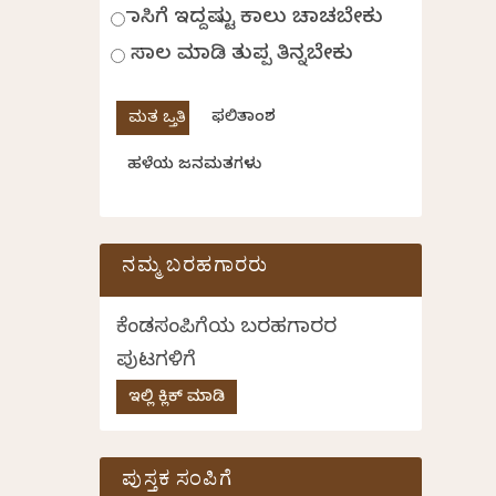
ಹಾಸಿಗೆ ಇದ್ದಷ್ಟು ಕಾಲು ಚಾಚಬೇಕು
ಸಾಲ ಮಾಡಿ ತುಪ್ಪ ತಿನ್ನಬೇಕು
ಫಲಿತಾಂಶ
ಹಳೆಯ ಜನಮತಗಳು
ನಮ್ಮ ಬರಹಗಾರರು
ಕೆಂಡಸಂಪಿಗೆಯ ಬರಹಗಾರರ
ಪುಟಗಳಿಗೆ
ಇಲ್ಲಿ ಕ್ಲಿಕ್ ಮಾಡಿ
ಪುಸ್ತಕ ಸಂಪಿಗೆ