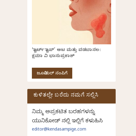
‘ಸ್ಟಾರ್ಟ್ ಸ್ಟಾಪ್’ ಆಟ ಮತ್ತು ವಡಬಾನಲ:
ಕ್ಷಮಾ ವಿ ಭಾನುಪ್ರಕಾಶ್
ಜೂನಿಯರ್ ಸಂಪಿಗೆ
ಕುಳಿತಲ್ಲೇ ಬರೆದು ನಮಗೆ ಸಲ್ಲಿಸಿ
ನಿಮ್ಮ ಅಪ್ರಕಟಿತ ಬರಹಗಳನ್ನು
ಯುನಿಕೋಡ್ ನಲ್ಲಿ ಇಲ್ಲಿಗೆ ಕಳುಹಿಸಿ
editor@kendasampige.com