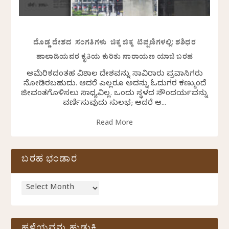
ದೊಡ್ಡ ದೇಶದ ಸಂಗತಿಗಳು ಚಿಕ್ಕ ಚಿಕ್ಕ ಟಿಪ್ಪಣಿಗಳಲ್ಲಿ: ಶಶಿಧರ
ಹಾಲಾಡಿಯವರ ಕೃತಿಯ ಕುರಿತು ನಾರಾಯಣ ಯಾಜಿ ಬರಹ
ಅಮೆರಿಕದಂತಹ ವಿಶಾಲ ದೇಶವನ್ನು ಸಾವಿರಾರು ಪ್ರವಾಸಿಗರು
ನೋಡಿರಬಹುದು. ಆದರೆ ಎಲ್ಲರೂ ಅದನ್ನು ಓದುಗರ ಕಣ್ಮುಂದೆ
ಜೀವಂತಗೊಳಿಸಲು ಸಾಧ್ಯವಿಲ್ಲ. ಒಂದು ಸ್ಥಳದ ಸೌಂದರ್ಯವನ್ನು
ವರ್ಣಿಸುವುದು ಸುಲಭ; ಆದರೆ ಆ...
Read More
ಬರಹ ಭಂಡಾರ