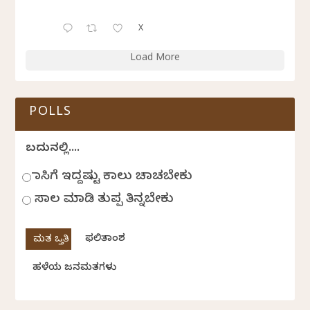
X
Load More
POLLS
ಬದುಕಿನಲ್ಲಿ....
ಹಾಸಿಗೆ ಇದ್ದಷ್ಟು ಕಾಲು ಚಾಚಬೇಕು
ಸಾಲ ಮಾಡಿ ತುಪ್ಪ ತಿನ್ನಬೇಕು
ಫಲಿತಾಂಶ
ಹಳೆಯ ಜನಮತಗಳು