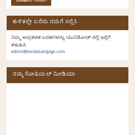
ಜೂನಿಯರ್ ಸಂಪಿಗೆ
ಕುಳಿತಲ್ಲೇ ಬರೆದು ನಮಗೆ ಸಲ್ಲಿಸಿ
ನಿಮ್ಮ ಅಪ್ರಕಟಿತ ಬರಹಗಳನ್ನು ಯುನಿಕೋಡ್ ನಲ್ಲಿ ಇಲ್ಲಿಗೆ
ಕಳುಹಿಸಿ
editor@kendasampige.com
ನಮ್ಮ ಸೋಷಿಯಲ್‌ ಮೀಡಿಯಾ