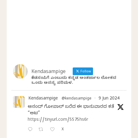
Kendasampige
Follow
ಕೆಂಡಸಂಪಿಗೆ ಎಂಬುದು ಕನ್ನಡ ಅಂತರ್ಜಾಲ ಲೋಕದ
ಒಂದು ಅನನ್ಯ ಪರಿಮಳ.
Kendasampige
9 Jun 2024
@kendasampige
·
ಆನಂದ್‌ ಗೋಪಾಲ್‌ ಬರೆದ ಈ ಭಾನುವಾರದ ಕತೆ
“ಆಟ”
https://tinyurl.com/5575hs6r
X