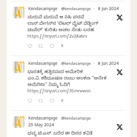
Kendasampige
8 Jun 2024
@kendasampige
·
ಮದುವೆ ಮದುವೆ ಆ ಸಿಹಿ ಪದವೆ
ಲಾಸ್‌ ವೇಗಸ್‌ನ ‘ಲಿಟಲ್ ವೈಟ್ ವೆಡ್ಡಿಂಗ್
ಚಾಪೆಲ್’ ಕುರಿತು ಅಚಲ ಸೇತು ಬರಹ
https://tinyurl.com/2v28abrv
X
Kendasampige
8 Jun 2024
@kendasampige
·
ಭಾರತಕ್ಕೆ ಹತ್ತಿರವಾದ ಅಮೇರಿಕ
ಎಂ.ವಿ. ಶಶಿಭೂಷಣ ರಾಜು ಅಂಕಣ “ಅನೇಕ
ಅಮೆರಿಕಾ” ನಿಮ್ಮ ಓದಿಗೆ
https://tinyurl.com/35mrwwsn
X
Kendasampige
@kendasampige
·
29 May 2024
ಭವ್ಯ ಟಿ.ಎಸ್. ಬರೆದ ಈ ದಿನದ ಕವಿತೆ