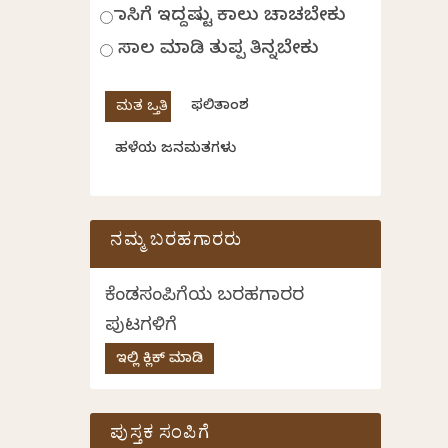
ಹಾಸಿಗೆ ಇದ್ದಷ್ಟು ಕಾಲು ಚಾಚಬೇಕು
ಸಾಲ ಮಾಡಿ ತುಪ್ಪ ತಿನ್ನಬೇಕು
ಫಲಿತಾಂಶ
ಹಳೆಯ ಜನಮತಗಳು
ನಮ್ಮ ಬರಹಗಾರರು
ಕೆಂಡಸಂಪಿಗೆಯ ಬರಹಗಾರರ
ಪುಟಗಳಿಗೆ
ಇಲ್ಲಿ ಕ್ಲಿಕ್ ಮಾಡಿ
ಪುಸ್ತಕ ಸಂಪಿಗೆ