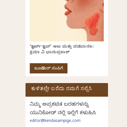
‘ಸ್ಟಾರ್ಟ್ ಸ್ಟಾಪ್’ ಆಟ ಮತ್ತು ವಡಬಾನಲ:
ಕ್ಷಮಾ ವಿ ಭಾನುಪ್ರಕಾಶ್
ಜೂನಿಯರ್ ಸಂಪಿಗೆ
ಕುಳಿತಲ್ಲೇ ಬರೆದು ನಮಗೆ ಸಲ್ಲಿಸಿ
ನಿಮ್ಮ ಅಪ್ರಕಟಿತ ಬರಹಗಳನ್ನು
ಯುನಿಕೋಡ್ ನಲ್ಲಿ ಇಲ್ಲಿಗೆ ಕಳುಹಿಸಿ
editor@kendasampige.com