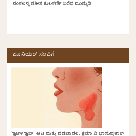
ಸಂಕಲನಕ್ಕೆ ಸತೀಶ ಕುಲಕರ್ಣಿ ಬರೆದ ಮುನ್ನುಡಿ
ಜೂನಿಯರ್ ಸಂಪಿಗೆ
‘ಸ್ಟಾರ್ಟ್ ಸ್ಟಾಪ್’ ಆಟ ಮತ್ತು ವಡಬಾನಲ: ಕ್ಷಮಾ ವಿ ಭಾನುಪ್ರಕಾಶ್