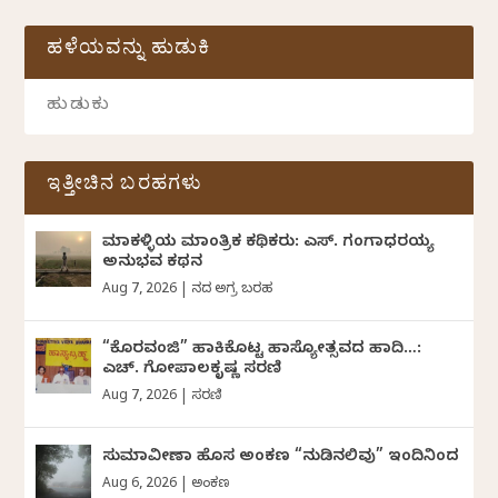
ಹಳೆಯವನ್ನು ಹುಡುಕಿ
ಇತ್ತೀಚಿನ ಬರಹಗಳು
ಮಾಕಳ್ಳಿಯ ಮಾಂತ್ರಿಕ ಕಥಿಕರು: ಎಸ್. ಗಂಗಾಧರಯ್ಯ
ಅನುಭವ ಕಥನ
Aug 7, 2026
|
ದಿನದ ಅಗ್ರ ಬರಹ
“ಕೊರವಂಜಿ” ಹಾಕಿಕೊಟ್ಟ ಹಾಸ್ಯೋತ್ಸವದ ಹಾದಿ…:
ಎಚ್. ಗೋಪಾಲಕೃಷ್ಣ ಸರಣಿ
Aug 7, 2026
|
ಸರಣಿ
ಸುಮಾವೀಣಾ ಹೊಸ ಅಂಕಣ “ನುಡಿನಲಿವು” ಇಂದಿನಿಂದ
Aug 6, 2026
|
ಅಂಕಣ