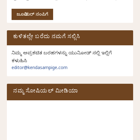
ಜೂನಿಯರ್ ಸಂಪಿಗೆ
ಕುಳಿತಲ್ಲೇ ಬರೆದು ನಮಗೆ ಸಲ್ಲಿಸಿ
ನಿಮ್ಮ ಅಪ್ರಕಟಿತ ಬರಹಗಳನ್ನು ಯುನಿಕೋಡ್ ನಲ್ಲಿ ಇಲ್ಲಿಗೆ
ಕಳುಹಿಸಿ
editor@kendasampige.com
ನಮ್ಮ ಸೋಷಿಯಲ್‌ ಮೀಡಿಯಾ