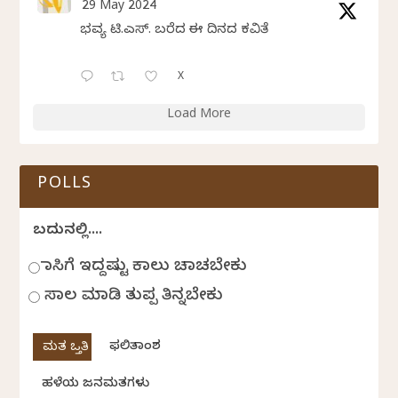
29 May 2024
ಭವ್ಯ ಟಿ.ಎಸ್. ಬರೆದ ಈ ದಿನದ ಕವಿತೆ
X
Load More
POLLS
ಬದುಕಿನಲ್ಲಿ....
ಹಾಸಿಗೆ ಇದ್ದಷ್ಟು ಕಾಲು ಚಾಚಬೇಕು
ಸಾಲ ಮಾಡಿ ತುಪ್ಪ ತಿನ್ನಬೇಕು
ಫಲಿತಾಂಶ
ಹಳೆಯ ಜನಮತಗಳು