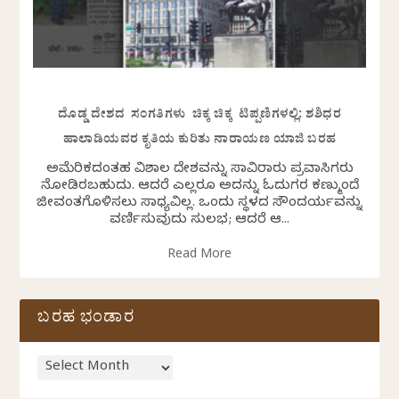
ದೊಡ್ಡ ದೇಶದ ಸಂಗತಿಗಳು ಚಿಕ್ಕ ಚಿಕ್ಕ ಟಿಪ್ಪಣಿಗಳಲ್ಲಿ: ಶಶಿಧರ
ಹಾಲಾಡಿಯವರ ಕೃತಿಯ ಕುರಿತು ನಾರಾಯಣ ಯಾಜಿ ಬರಹ
ಅಮೆರಿಕದಂತಹ ವಿಶಾಲ ದೇಶವನ್ನು ಸಾವಿರಾರು ಪ್ರವಾಸಿಗರು
ನೋಡಿರಬಹುದು. ಆದರೆ ಎಲ್ಲರೂ ಅದನ್ನು ಓದುಗರ ಕಣ್ಮುಂದೆ
ಜೀವಂತಗೊಳಿಸಲು ಸಾಧ್ಯವಿಲ್ಲ. ಒಂದು ಸ್ಥಳದ ಸೌಂದರ್ಯವನ್ನು
ವರ್ಣಿಸುವುದು ಸುಲಭ; ಆದರೆ ಆ...
Read More
ಬರಹ ಭಂಡಾರ