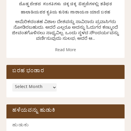
ದೊಡ್ಡ ದೇಶದ ಸಂಗತಿಗಳು ಚಿಕ್ಕ ಚಿಕ್ಕ ಟಿಪ್ಪಣಿಗಳಲ್ಲಿ: ಶಶಿಧರ
ಹಾಲಾಡಿಯವರ ಕೃತಿಯ ಕುರಿತು ನಾರಾಯಣ ಯಾಜಿ ಬರಹ
ಅಮೆರಿಕದಂತಹ ವಿಶಾಲ ದೇಶವನ್ನು ಸಾವಿರಾರು ಪ್ರವಾಸಿಗರು
ನೋಡಿರಬಹುದು. ಆದರೆ ಎಲ್ಲರೂ ಅದನ್ನು ಓದುಗರ ಕಣ್ಮುಂದೆ
ಜೀವಂತಗೊಳಿಸಲು ಸಾಧ್ಯವಿಲ್ಲ. ಒಂದು ಸ್ಥಳದ ಸೌಂದರ್ಯವನ್ನು
ವರ್ಣಿಸುವುದು ಸುಲಭ; ಆದರೆ ಆ...
Read More
ಬರಹ ಭಂಡಾರ
ಹಳೆಯವನ್ನು ಹುಡುಕಿ