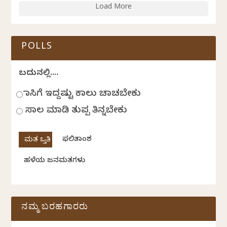
Load More
POLLS
ಬದುಕಿನಲ್ಲಿ....
ಹಾಸಿಗೆ ಇದ್ದಷ್ಟು ಕಾಲು ಚಾಚಬೇಕು
ಸಾಲ ಮಾಡಿ ತುಪ್ಪ ತಿನ್ನಬೇಕು
ಫಲಿತಾಂಶ
ಹಳೆಯ ಜನಮತಗಳು
ನಮ್ಮ ಬರಹಗಾರರು