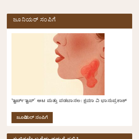
ಜೂನಿಯರ್ ಸಂಪಿಗೆ
‘ಸ್ಟಾರ್ಟ್ ಸ್ಟಾಪ್’ ಆಟ ಮತ್ತು ವಡಬಾನಲ: ಕ್ಷಮಾ ವಿ ಭಾನುಪ್ರಕಾಶ್
ಜೂನಿಯರ್ ಸಂಪಿಗೆ