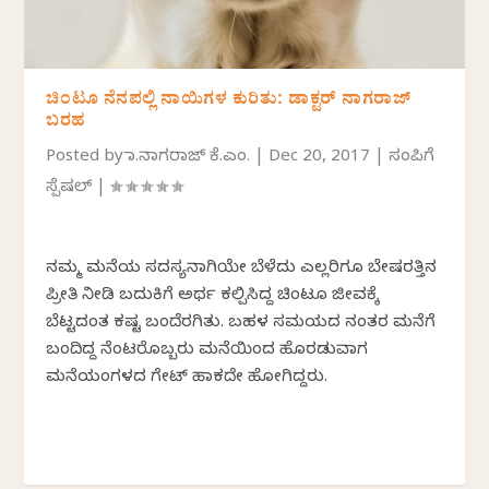
ಚಿಂಟೂ ನೆನಪಲ್ಲಿ ನಾಯಿಗಳ ಕುರಿತು: ಡಾಕ್ಟರ್ ನಾಗರಾಜ್
ಬರಹ
Posted by
ಡಾ.ನಾಗರಾಜ್ ಕೆ.ಎಂ.
|
Dec 20, 2017
|
ಸಂಪಿಗೆ
ಸ್ಪೆಷಲ್
|
ನಮ್ಮ ಮನೆಯ ಸದಸ್ಯನಾಗಿಯೇ ಬೆಳೆದು ಎಲ್ಲರಿಗೂ ಬೇಷರತ್ತಿನ
ಪ್ರೀತಿ ನೀಡಿ ಬದುಕಿಗೆ ಅರ್ಥ ಕಲ್ಪಿಸಿದ್ದ ಚಿಂಟೂ ಜೀವಕ್ಕೆ
ಬೆಟ್ಟದಂತ ಕಷ್ಟ ಬಂದೆರಗಿತು. ಬಹಳ ಸಮಯದ ನಂತರ ಮನೆಗೆ
ಬಂದಿದ್ದ ನೆಂಟರೊಬ್ಬರು ಮನೆಯಿಂದ ಹೊರಡುವಾಗ
ಮನೆಯಂಗಳದ ಗೇಟ್ ಹಾಕದೇ ಹೋಗಿದ್ದರು.