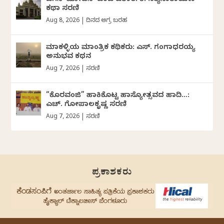
ಜಗನ್‌ ಮೋಹನ್‌ ಎಂಬ ವಠಾರ: ಕೆ. ಸತ್ಯನಾರಾಯಣ
ಕಥಾ ಸರಣಿ
Aug 8, 2026
|
ದಿನದ ಅಗ್ರ ಬರಹ
ಮಾಕಳ್ಳಿಯ ಮಾಂತ್ರಿಕ ಕಥಿಕರು: ಎಸ್. ಗಂಗಾಧರಯ್ಯ
ಅನುಭವ ಕಥನ
Aug 7, 2026
|
ಸರಣಿ
“ಕೊರವಂಜಿ” ಹಾಕಿಕೊಟ್ಟ ಹಾಸ್ಯೋತ್ಸವದ ಹಾದಿ…:
ಎಚ್. ಗೋಪಾಲಕೃಷ್ಣ ಸರಣಿ
Aug 7, 2026
|
ಸರಣಿ
ಪ್ರಕಾಶಕರು