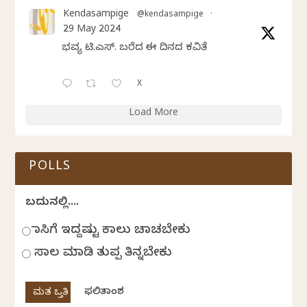
Kendasampige
@kendasampige
·
29 May 2024
ಭವ್ಯ ಟಿ.ಎಸ್. ಬರೆದ ಈ ದಿನದ ಕವಿತೆ
X
Load More
POLLS
ಬದುಕಿನಲ್ಲಿ....
ಹಾಸಿಗೆ ಇದ್ದಷ್ಟು ಕಾಲು ಚಾಚಬೇಕು
ಸಾಲ ಮಾಡಿ ತುಪ್ಪ ತಿನ್ನಬೇಕು
ಫಲಿತಾಂಶ