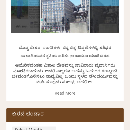
ದೊಡ್ಡ ದೇಶದ ಸಂಗತಿಗಳು ಚಿಕ್ಕ ಚಿಕ್ಕ ಟಿಪ್ಪಣಿಗಳಲ್ಲಿ: ಶಶಿಧರ
ಹಾಲಾಡಿಯವರ ಕೃತಿಯ ಕುರಿತು ನಾರಾಯಣ ಯಾಜಿ ಬರಹ
ಅಮೆರಿಕದಂತಹ ವಿಶಾಲ ದೇಶವನ್ನು ಸಾವಿರಾರು ಪ್ರವಾಸಿಗರು
ನೋಡಿರಬಹುದು. ಆದರೆ ಎಲ್ಲರೂ ಅದನ್ನು ಓದುಗರ ಕಣ್ಮುಂದೆ
ಜೀವಂತಗೊಳಿಸಲು ಸಾಧ್ಯವಿಲ್ಲ. ಒಂದು ಸ್ಥಳದ ಸೌಂದರ್ಯವನ್ನು
ವರ್ಣಿಸುವುದು ಸುಲಭ; ಆದರೆ ಆ...
Read More
ಬರಹ ಭಂಡಾರ