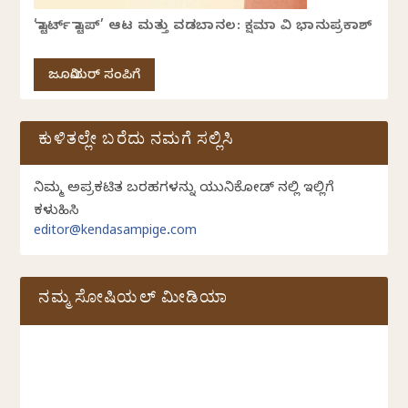
‘ಸ್ಟಾರ್ಟ್ ಸ್ಟಾಪ್’ ಆಟ ಮತ್ತು ವಡಬಾನಲ: ಕ್ಷಮಾ ವಿ ಭಾನುಪ್ರಕಾಶ್
ಜೂನಿಯರ್ ಸಂಪಿಗೆ
ಕುಳಿತಲ್ಲೇ ಬರೆದು ನಮಗೆ ಸಲ್ಲಿಸಿ
ನಿಮ್ಮ ಅಪ್ರಕಟಿತ ಬರಹಗಳನ್ನು ಯುನಿಕೋಡ್ ನಲ್ಲಿ ಇಲ್ಲಿಗೆ
ಕಳುಹಿಸಿ
editor@kendasampige.com
ನಮ್ಮ ಸೋಷಿಯಲ್‌ ಮೀಡಿಯಾ