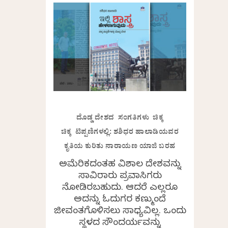
ದೊಡ್ಡ ದೇಶದ ಸಂಗತಿಗಳು ಚಿಕ್ಕ
ಚಿಕ್ಕ ಟಿಪ್ಪಣಿಗಳಲ್ಲಿ: ಶಶಿಧರ ಹಾಲಾಡಿಯವರ
ಕೃತಿಯ ಕುರಿತು ನಾರಾಯಣ ಯಾಜಿ ಬರಹ
ಅಮೆರಿಕದಂತಹ ವಿಶಾಲ ದೇಶವನ್ನು
ಸಾವಿರಾರು ಪ್ರವಾಸಿಗರು
ನೋಡಿರಬಹುದು. ಆದರೆ ಎಲ್ಲರೂ
ಅದನ್ನು ಓದುಗರ ಕಣ್ಮುಂದೆ
ಜೀವಂತಗೊಳಿಸಲು ಸಾಧ್ಯವಿಲ್ಲ. ಒಂದು
ಸ್ಥಳದ ಸೌಂದರ್ಯವನ್ನು