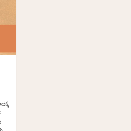
ದಕ್ಕೆ
ದ
ು