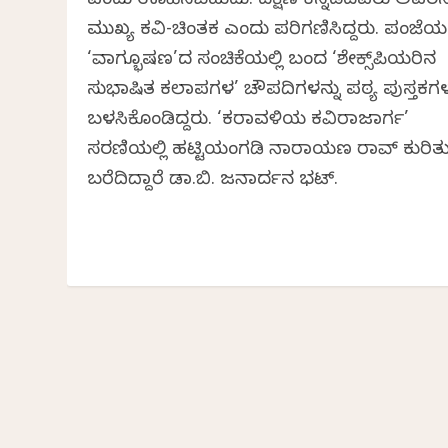
ಎಂದು ಊಹಿಸಬಹುದು. ದಕ್ಷಿಣ ಕನ್ನಡದವರು ಅವರನ್
ಮುಖ್ಯ ಕವಿ-ಚಿಂತಕ ಎಂದು ಪರಿಗಣಿಸಿದ್ದರು. ಪಂಜೆ
‘ವಾಗ್ಭೂಷಣ’ದ ಸಂಚಿಕೆಯಲ್ಲಿ ಬಂದ ‘ಶೇಕ್ಸ್‌ಪಿಯರಿನ
ಸುಭಾಷಿತ ಕಲಾಪಗಳ’ ಚೌಪದಿಗಳನ್ನು ಪಠ್ಯ ಪುಸ್ತಕಗಳಲ
ಬಳಸಿಕೊಂಡಿದ್ದರು. ‘ಕರಾವಳಿಯ ಕವಿರಾಜಮಾರ್ಗ’
ಸರಣಿಯಲ್ಲಿ ಹಟ್ಟಿಯಂಗಡಿ ನಾರಾಯಣ ರಾವ್ ಕುರಿತ
ಬರೆದಿದ್ದಾರೆ ಡಾ.ಬಿ. ಜನಾರ್ದನ ಭಟ್.