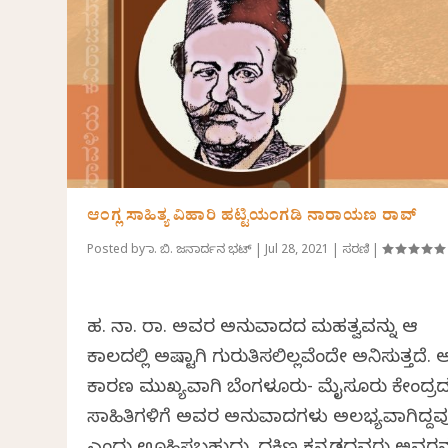
ಆಂಗ್ಲ ಸಾಹಿತ್ಯ ವಿಹಾರಿ ಹಟ್ಟಿಯಂಗಡಿ ನಾರಾಯಣ ರಾವ್
Posted by
ಡಾ. ಬಿ. ಜನಾರ್ದನ ಭಟ್
|
Jul 28, 2021
|
ಸರಣಿ
|
ಹ. ನಾ. ರಾ. ಅವರ ಅನುವಾದದ ಮಹತ್ವವನ್ನು ಆ
ಕಾಲದಲ್ಲಿ ಅಷ್ಟಾಗಿ ಗುರುತಿಸಲಿಲ್ಲವೆಂದೇ ಅನಿಸುತ್ತದೆ. ಅ
ಕಾರಣ ಮುಖ್ಯವಾಗಿ ಬೆಂಗಳೂರು- ಮೈಸೂರು ಕೇಂದ್ರ
ಸಾಹಿತಿಗಳಿಗೆ ಅವರ ಅನುವಾದಗಳು ಅಲಭ್ಯವಾಗಿದ್ದವ