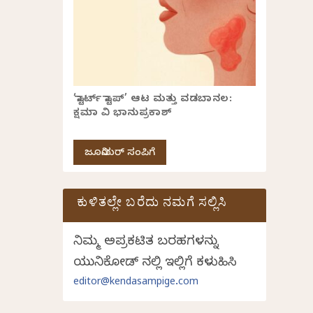
‘ಸ್ಟಾರ್ಟ್ ಸ್ಟಾಪ್’ ಆಟ ಮತ್ತು ವಡಬಾನಲ:
ಕ್ಷಮಾ ವಿ ಭಾನುಪ್ರಕಾಶ್
ಜೂನಿಯರ್ ಸಂಪಿಗೆ
ಕುಳಿತಲ್ಲೇ ಬರೆದು ನಮಗೆ ಸಲ್ಲಿಸಿ
ನಿಮ್ಮ ಅಪ್ರಕಟಿತ ಬರಹಗಳನ್ನು
ಯುನಿಕೋಡ್ ನಲ್ಲಿ ಇಲ್ಲಿಗೆ ಕಳುಹಿಸಿ
editor@kendasampige.com