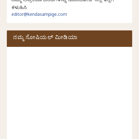
ನಿಮ್ಮ ಅಪ್ರಕಟಿತ ಬರಹಗಳನ್ನು ಯುನಿಕೋಡ್ ನಲ್ಲಿ ಇಲ್ಲಿಗೆ
ಕಳುಹಿಸಿ
editor@kendasampige.com
ನಮ್ಮ ಸೋಷಿಯಲ್‌ ಮೀಡಿಯಾ