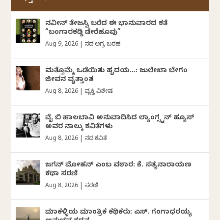
ನವೀನ್‌ ತೇಜಸ್ವಿ ಬರೆದ ಈ ಭಾನುವಾರದ ಕತೆ
“ಬಂಗಾರಕಡ್ಡಿ ಡೇರೆಹೂವು”
Aug 9, 2026
|
ದಿನದ ಅಗ್ರ ಬರಹ
ಮತ್ತೊಮ್ಮೆ ಒಡೆಯಿತು ಹೃದಯ…: ಜುಲೇಖಾ ಬೇಗಂ
ಜೀವನ ವೃತ್ತಾಂತ
Aug 8, 2026
|
ವ್ಯಕ್ತಿ ವಿಶೇಷ
ವೈ ಬಿ ಹಾಲಬಾವಿ ಅನುವಾದಿಸಿದ ಲ್ಯಾಂಗ್ಸ್ಟನ್ ಹ್ಯೂಸ್
ಅವರ ನಾಲ್ಕು ಕವಿತೆಗಳು
Aug 8, 2026
|
ದಿನದ ಕವಿತೆ
ಜಗನ್‌ ಮೋಹನ್‌ ಎಂಬ ವಠಾರ: ಕೆ. ಸತ್ಯನಾರಾಯಣ
ಕಥಾ ಸರಣಿ
Aug 8, 2026
|
ಸರಣಿ
ಮಾಕಳ್ಳಿಯ ಮಾಂತ್ರಿಕ ಕಥಿಕರು: ಎಸ್. ಗಂಗಾಧರಯ್ಯ