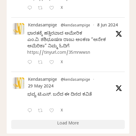
X
Kendasampige
8 Jun 2024
@kendasampige
·
ಭಾರತಕ್ಕೆ ಹತ್ತಿರವಾದ ಅಮೇರಿಕ
ಎಂ.ವಿ. ಶಶಿಭೂಷಣ ರಾಜು ಅಂಕಣ “ಅನೇಕ
ಅಮೆರಿಕಾ” ನಿಮ್ಮ ಓದಿಗೆ
https://tinyurl.com/35mrwwsn
X
Kendasampige
@kendasampige
·
29 May 2024
ಭವ್ಯ ಟಿ.ಎಸ್. ಬರೆದ ಈ ದಿನದ ಕವಿತೆ
X
Load More