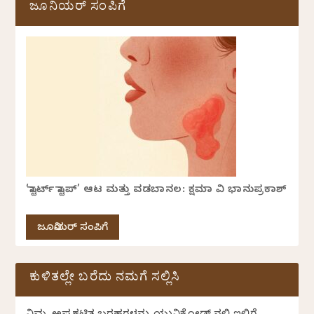
ಜೂನಿಯರ್ ಸಂಪಿಗೆ
‘ಸ್ಟಾರ್ಟ್ ಸ್ಟಾಪ್’ ಆಟ ಮತ್ತು ವಡಬಾನಲ: ಕ್ಷಮಾ ವಿ ಭಾನುಪ್ರಕಾಶ್
ಜೂನಿಯರ್ ಸಂಪಿಗೆ
ಕುಳಿತಲ್ಲೇ ಬರೆದು ನಮಗೆ ಸಲ್ಲಿಸಿ