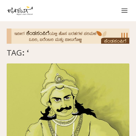
TAG:
‘