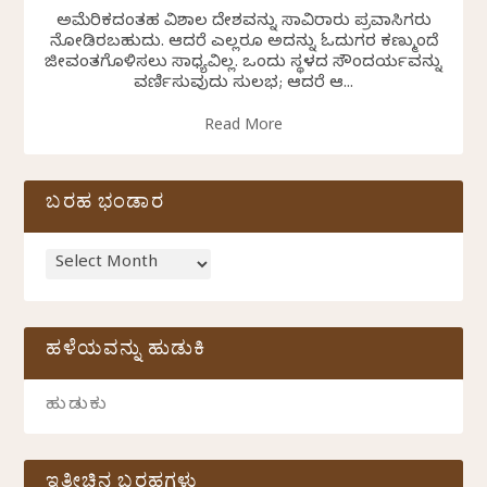
ಅಮೆರಿಕದಂತಹ ವಿಶಾಲ ದೇಶವನ್ನು ಸಾವಿರಾರು ಪ್ರವಾಸಿಗರು
ನೋಡಿರಬಹುದು. ಆದರೆ ಎಲ್ಲರೂ ಅದನ್ನು ಓದುಗರ ಕಣ್ಮುಂದೆ
ಜೀವಂತಗೊಳಿಸಲು ಸಾಧ್ಯವಿಲ್ಲ. ಒಂದು ಸ್ಥಳದ ಸೌಂದರ್ಯವನ್ನು
ವರ್ಣಿಸುವುದು ಸುಲಭ; ಆದರೆ ಆ...
Read More
ಬರಹ ಭಂಡಾರ
ಹಳೆಯವನ್ನು ಹುಡುಕಿ
ಇತ್ತೀಚಿನ ಬರಹಗಳು