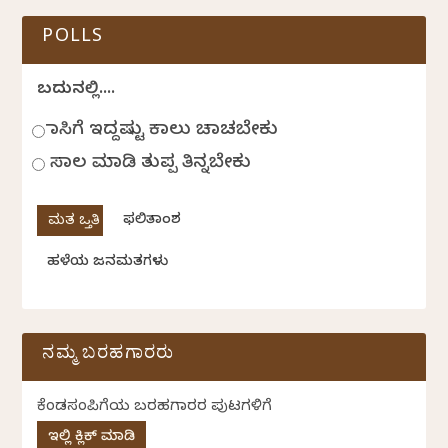
POLLS
ಬದುಕಿನಲ್ಲಿ....
ಹಾಸಿಗೆ ಇದ್ದಷ್ಟು ಕಾಲು ಚಾಚಬೇಕು
ಸಾಲ ಮಾಡಿ ತುಪ್ಪ ತಿನ್ನಬೇಕು
ಫಲಿತಾಂಶ
ಹಳೆಯ ಜನಮತಗಳು
ನಮ್ಮ ಬರಹಗಾರರು
ಕೆಂಡಸಂಪಿಗೆಯ ಬರಹಗಾರರ ಪುಟಗಳಿಗೆ
ಇಲ್ಲಿ ಕ್ಲಿಕ್ ಮಾಡಿ