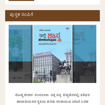
ಪುಸ್ತಕ ಸಂಪಿಗೆ
ದೊಡ್ಡ ದೇಶದ ಸಂಗತಿಗಳು ಚಿಕ್ಕ ಚಿಕ್ಕ ಟಿಪ್ಪಣಿಗಳಲ್ಲಿ: ಶಶಿಧರ
ಹಾಲಾಡಿಯವರ ಕೃತಿಯ ಕುರಿತು ನಾರಾಯಣ ಯಾಜಿ ಬರಹ