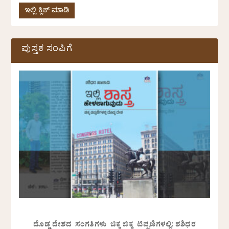
ಇಲ್ಲಿ ಕ್ಲಿಕ್ ಮಾಡಿ
ಪುಸ್ತಕ ಸಂಪಿಗೆ
ದೊಡ್ಡ ದೇಶದ ಸಂಗತಿಗಳು ಚಿಕ್ಕ ಚಿಕ್ಕ ಟಿಪ್ಪಣಿಗಳಲ್ಲಿ: ಶಶಿಧರ