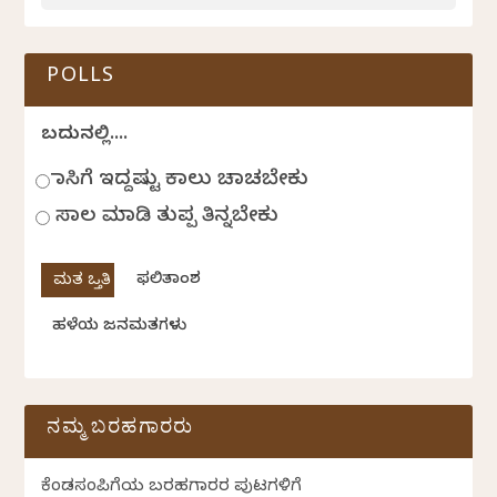
POLLS
ಬದುಕಿನಲ್ಲಿ....
ಹಾಸಿಗೆ ಇದ್ದಷ್ಟು ಕಾಲು ಚಾಚಬೇಕು
ಸಾಲ ಮಾಡಿ ತುಪ್ಪ ತಿನ್ನಬೇಕು
ಫಲಿತಾಂಶ
ಹಳೆಯ ಜನಮತಗಳು
ನಮ್ಮ ಬರಹಗಾರರು
ಕೆಂಡಸಂಪಿಗೆಯ ಬರಹಗಾರರ ಪುಟಗಳಿಗೆ