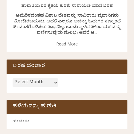
ಹಾಲಾಡಿಯವರ ಕೃತಿಯ ಕುರಿತು ನಾರಾಯಣ ಯಾಜಿ ಬರಹ
ಅಮೆರಿಕದಂತಹ ವಿಶಾಲ ದೇಶವನ್ನು ಸಾವಿರಾರು ಪ್ರವಾಸಿಗರು
ನೋಡಿರಬಹುದು. ಆದರೆ ಎಲ್ಲರೂ ಅದನ್ನು ಓದುಗರ ಕಣ್ಮುಂದೆ
ಜೀವಂತಗೊಳಿಸಲು ಸಾಧ್ಯವಿಲ್ಲ. ಒಂದು ಸ್ಥಳದ ಸೌಂದರ್ಯವನ್ನು
ವರ್ಣಿಸುವುದು ಸುಲಭ; ಆದರೆ ಆ...
Read More
ಬರಹ ಭಂಡಾರ
ಹಳೆಯವನ್ನು ಹುಡುಕಿ