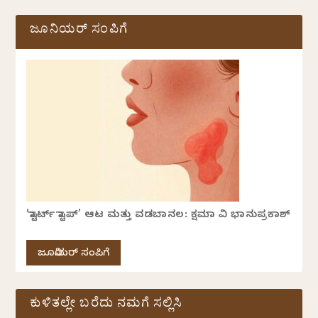
ಜೂನಿಯರ್ ಸಂಪಿಗೆ
‘ಸ್ಟಾರ್ಟ್ ಸ್ಟಾಪ್’ ಆಟ ಮತ್ತು ವಡಬಾನಲ: ಕ್ಷಮಾ ವಿ ಭಾನುಪ್ರಕಾಶ್
ಜೂನಿಯರ್ ಸಂಪಿಗೆ
ಕುಳಿತಲ್ಲೇ ಬರೆದು ನಮಗೆ ಸಲ್ಲಿಸಿ