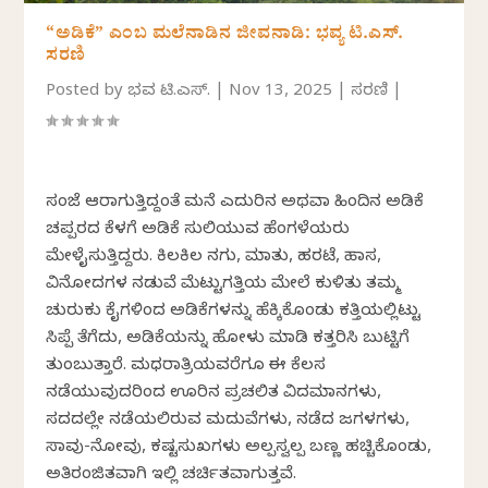
“ಅಡಿಕೆ” ಎಂಬ ಮಲೆನಾಡಿನ ಜೀವನಾಡಿ: ಭವ್ಯ ಟಿ.ಎಸ್.
ಸರಣಿ
Posted by
ಭವ್ಯ ಟಿ.ಎಸ್.
|
Nov 13, 2025
|
ಸರಣಿ
|
ಸಂಜೆ ಆರಾಗುತ್ತಿದ್ದಂತೆ ಮನೆ ಎದುರಿನ ಅಥವಾ ಹಿಂದಿನ ಅಡಿಕೆ
ಚಪ್ಪರದ ಕೆಳಗೆ ಅಡಿಕೆ ಸುಲಿಯುವ ಹೆಂಗಳೆಯರು
ಮೇಳೈಸುತ್ತಿದ್ದರು. ಕಿಲಕಿಲ ನಗು, ಮಾತು, ಹರಟೆ, ಹಾಸ್ಯ,
ವಿನೋದಗಳ ನಡುವೆ ಮೆಟ್ಟುಗತ್ತಿಯ ಮೇಲೆ ಕುಳಿತು ತಮ್ಮ
ಚುರುಕು ಕೈಗಳಿಂದ ಅಡಿಕೆಗಳನ್ನು ಹೆಕ್ಕಿಕೊಂಡು ಕತ್ತಿಯಲ್ಲಿಟ್ಟು
ಸಿಪ್ಪೆ ತೆಗೆದು, ಅಡಿಕೆಯನ್ನು ಹೋಳು ಮಾಡಿ ಕತ್ತರಿಸಿ ಬುಟ್ಟಿಗೆ
ತುಂಬುತ್ತಾರೆ. ಮಧ್ಯರಾತ್ರಿಯವರೆಗೂ ಈ ಕೆಲಸ
ನಡೆಯುವುದರಿಂದ ಊರಿನ ಪ್ರಚಲಿತ ವಿದ್ಯಮಾನಗಳು,
ಸದ್ಯದಲ್ಲೇ ನಡೆಯಲಿರುವ ಮದುವೆಗಳು, ನಡೆದ ಜಗಳಗಳು,
ಸಾವು-ನೋವು, ಕಷ್ಟಸುಖಗಳು ಅಲ್ಪಸ್ವಲ್ಪ ಬಣ್ಣ ಹಚ್ಚಿಕೊಂಡು,
ಅತಿರಂಜಿತವಾಗಿ ಇಲ್ಲಿ ಚರ್ಚಿತವಾಗುತ್ತವೆ.