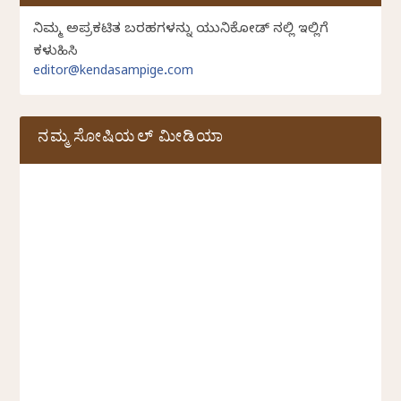
ನಿಮ್ಮ ಅಪ್ರಕಟಿತ ಬರಹಗಳನ್ನು ಯುನಿಕೋಡ್ ನಲ್ಲಿ ಇಲ್ಲಿಗೆ
ಕಳುಹಿಸಿ
editor@kendasampige.com
ನಮ್ಮ ಸೋಷಿಯಲ್‌ ಮೀಡಿಯಾ