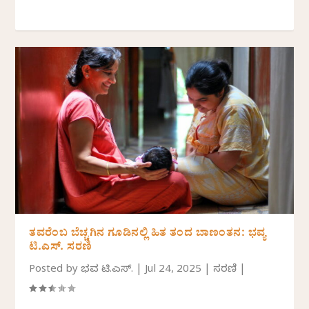
ತವರೆಂಬ ಬೆಚ್ಚಗಿನ ಗೂಡಿನಲ್ಲಿ ಹಿತ ತಂದ ಬಾಣಂತನ: ಭವ್ಯ
ಟಿ.ಎಸ್. ಸರಣಿ
Posted by
ಭವ್ಯ ಟಿ.ಎಸ್.
|
Jul 24, 2025
|
ಸರಣಿ
|