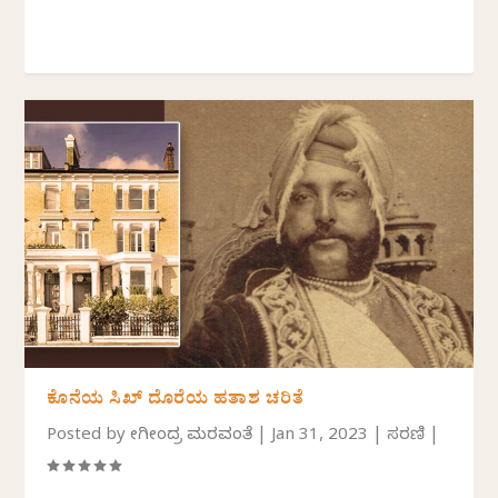
ಕೊನೆಯ ಸಿಖ್ ದೊರೆಯ ಹತಾಶ ಚರಿತೆ
Posted by
ಯೋಗೀಂದ್ರ ಮರವಂತೆ
|
Jan 31, 2023
|
ಸರಣಿ
|