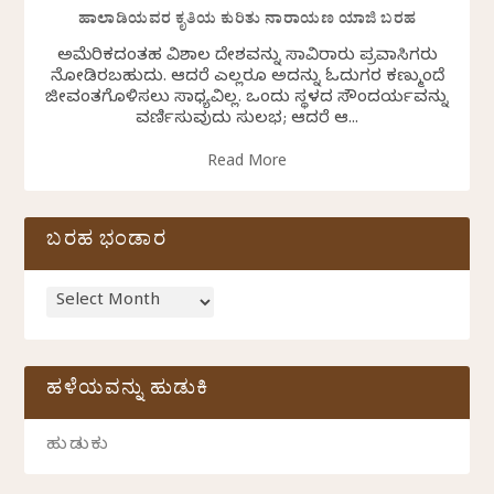
ಹಾಲಾಡಿಯವರ ಕೃತಿಯ ಕುರಿತು ನಾರಾಯಣ ಯಾಜಿ ಬರಹ
ಅಮೆರಿಕದಂತಹ ವಿಶಾಲ ದೇಶವನ್ನು ಸಾವಿರಾರು ಪ್ರವಾಸಿಗರು
ನೋಡಿರಬಹುದು. ಆದರೆ ಎಲ್ಲರೂ ಅದನ್ನು ಓದುಗರ ಕಣ್ಮುಂದೆ
ಜೀವಂತಗೊಳಿಸಲು ಸಾಧ್ಯವಿಲ್ಲ. ಒಂದು ಸ್ಥಳದ ಸೌಂದರ್ಯವನ್ನು
ವರ್ಣಿಸುವುದು ಸುಲಭ; ಆದರೆ ಆ...
Read More
ಬರಹ ಭಂಡಾರ
ಹಳೆಯವನ್ನು ಹುಡುಕಿ