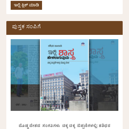
ಇಲ್ಲಿ ಕ್ಲಿಕ್ ಮಾಡಿ
ಪುಸ್ತಕ ಸಂಪಿಗೆ
ದೊಡ್ಡ ದೇಶದ ಸಂಗತಿಗಳು ಚಿಕ್ಕ ಚಿಕ್ಕ ಟಿಪ್ಪಣಿಗಳಲ್ಲಿ: ಶಶಿಧರ