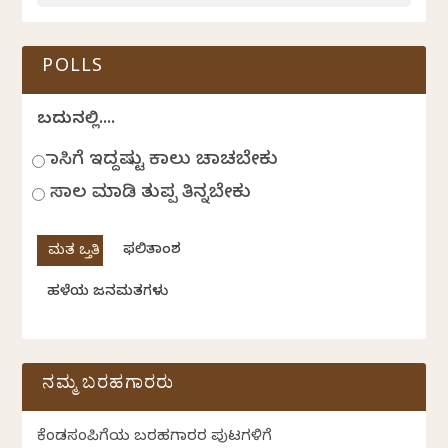
POLLS
ಬದುಕಿನಲ್ಲಿ....
ಹಾಸಿಗೆ ಇದ್ದಷ್ಟು ಕಾಲು ಚಾಚಬೇಕು
ಸಾಲ ಮಾಡಿ ತುಪ್ಪ ತಿನ್ನಬೇಕು
ಫಲಿತಾಂಶ
ಹಳೆಯ ಜನಮತಗಳು
ನಮ್ಮ ಬರಹಗಾರರು
ಕೆಂಡಸಂಪಿಗೆಯ ಬರಹಗಾರರ ಪುಟಗಳಿಗೆ