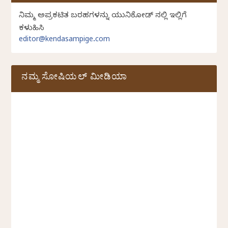
ನಿಮ್ಮ ಅಪ್ರಕಟಿತ ಬರಹಗಳನ್ನು ಯುನಿಕೋಡ್ ನಲ್ಲಿ ಇಲ್ಲಿಗೆ
ಕಳುಹಿಸಿ
editor@kendasampige.com
ನಮ್ಮ ಸೋಷಿಯಲ್‌ ಮೀಡಿಯಾ