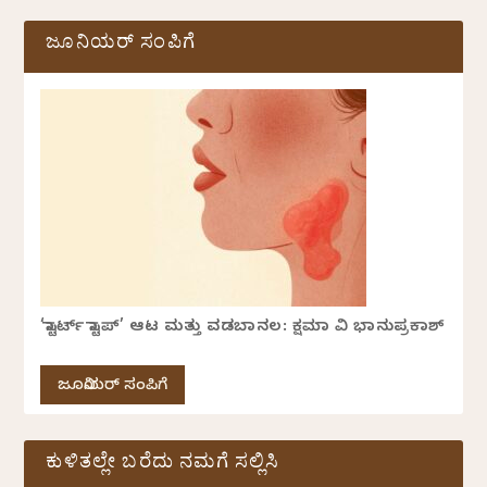
ಜೂನಿಯರ್ ಸಂಪಿಗೆ
‘ಸ್ಟಾರ್ಟ್ ಸ್ಟಾಪ್’ ಆಟ ಮತ್ತು ವಡಬಾನಲ: ಕ್ಷಮಾ ವಿ ಭಾನುಪ್ರಕಾಶ್
ಜೂನಿಯರ್ ಸಂಪಿಗೆ
ಕುಳಿತಲ್ಲೇ ಬರೆದು ನಮಗೆ ಸಲ್ಲಿಸಿ