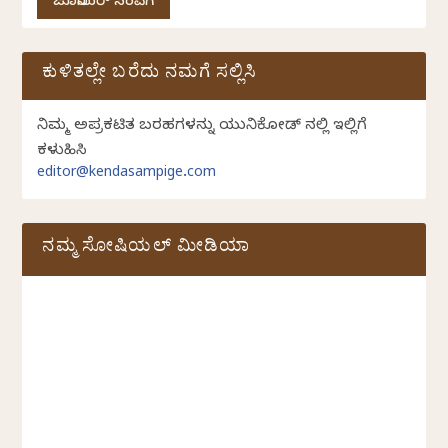
ಜೂನಿಯರ್ ಸಂಪಿಗೆ
ಕುಳಿತಲ್ಲೇ ಬರೆದು ನಮಗೆ ಸಲ್ಲಿಸಿ
ನಿಮ್ಮ ಅಪ್ರಕಟಿತ ಬರಹಗಳನ್ನು ಯುನಿಕೋಡ್ ನಲ್ಲಿ ಇಲ್ಲಿಗೆ
ಕಳುಹಿಸಿ
editor@kendasampige.com
ನಮ್ಮ ಸೋಷಿಯಲ್‌ ಮೀಡಿಯಾ