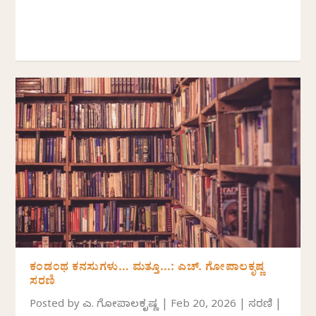
ಕಂಡಂಥ ಕನಸುಗಳು… ಮತ್ತೂ…: ಎಚ್. ಗೋಪಾಲಕೃಷ್ಣ
ಸರಣಿ
Posted by
ಎಚ್. ಗೋಪಾಲಕೃಷ್ಣ
|
Feb 20, 2026
|
ಸರಣಿ
|