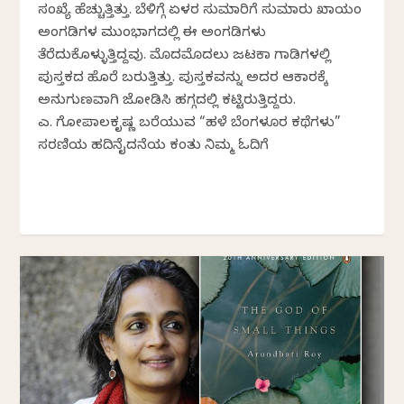
ಸಂಖ್ಯೆ ಹೆಚ್ಚುತ್ತಿತ್ತು. ಬೆಳಿಗ್ಗೆ ಏಳರ ಸುಮಾರಿಗೆ ಸುಮಾರು ಖಾಯಂ
ಅಂಗಡಿಗಳ ಮುಂಭಾಗದಲ್ಲಿ ಈ ಅಂಗಡಿಗಳು
ತೆರೆದುಕೊಳ್ಳುತ್ತಿದ್ದವು. ಮೊದಮೊದಲು ಜಟಕಾ ಗಾಡಿಗಳಲ್ಲಿ
ಪುಸ್ತಕದ ಹೊರೆ ಬರುತ್ತಿತ್ತು. ಪುಸ್ತಕವನ್ನು ಅದರ ಆಕಾರಕ್ಕೆ
ಅನುಗುಣವಾಗಿ ಜೋಡಿಸಿ ಹಗ್ಗದಲ್ಲಿ ಕಟ್ಟಿರುತ್ತಿದ್ದರು.
ಎಚ್. ಗೋಪಾಲಕೃಷ್ಣ ಬರೆಯುವ “ಹಳೆ ಬೆಂಗಳೂರ ಕಥೆಗಳು”
ಸರಣಿಯ ಹದಿನೈದನೆಯ ಕಂತು ನಿಮ್ಮ ಓದಿಗೆ