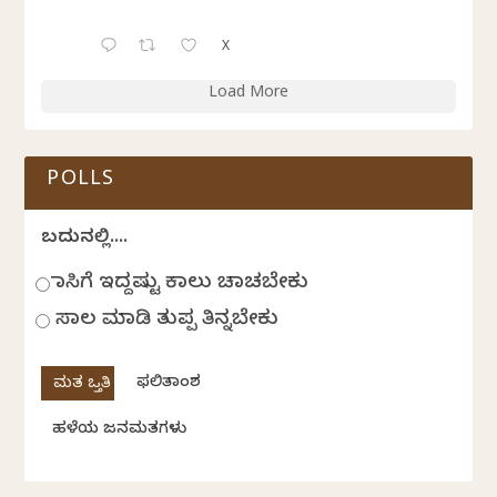
X
Load More
POLLS
ಬದುಕಿನಲ್ಲಿ....
ಹಾಸಿಗೆ ಇದ್ದಷ್ಟು ಕಾಲು ಚಾಚಬೇಕು
ಸಾಲ ಮಾಡಿ ತುಪ್ಪ ತಿನ್ನಬೇಕು
ಫಲಿತಾಂಶ
ಹಳೆಯ ಜನಮತಗಳು