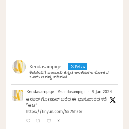
Kendasampige
Follow
ಕೆಂಡಸಂಪಿಗೆ ಎಂಬುದು ಕನ್ನಡ ಅಂತರ್ಜಾಲ ಲೋಕದ
ಒಂದು ಅನನ್ಯ ಪರಿಮಳ.
Kendasampige
9 Jun 2024
@kendasampige
·
ಆನಂದ್‌ ಗೋಪಾಲ್‌ ಬರೆದ ಈ ಭಾನುವಾರದ ಕತೆ
“ಆಟ”
https://tinyurl.com/5575hs6r
X