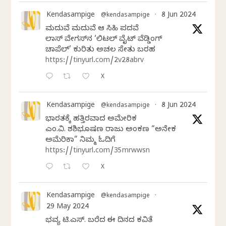
Kendasampige
8 Jun 2024
@kendasampige
·
ಮದುವೆ ಮದುವೆ ಆ ಸಿಹಿ ಪದವೆ
ಲಾಸ್‌ ವೇಗಸ್‌ನ ‘ಲಿಟಲ್ ವೈಟ್ ವೆಡ್ಡಿಂಗ್
ಚಾಪೆಲ್’ ಕುರಿತು ಅಚಲ ಸೇತು ಬರಹ
https://tinyurl.com/2v28abrv
X
Kendasampige
8 Jun 2024
@kendasampige
·
ಭಾರತಕ್ಕೆ ಹತ್ತಿರವಾದ ಅಮೇರಿಕ
ಎಂ.ವಿ. ಶಶಿಭೂಷಣ ರಾಜು ಅಂಕಣ “ಅನೇಕ
ಅಮೆರಿಕಾ” ನಿಮ್ಮ ಓದಿಗೆ
https://tinyurl.com/35mrwwsn
X
Kendasampige
@kendasampige
·
29 May 2024
ಭವ್ಯ ಟಿ.ಎಸ್. ಬರೆದ ಈ ದಿನದ ಕವಿತೆ