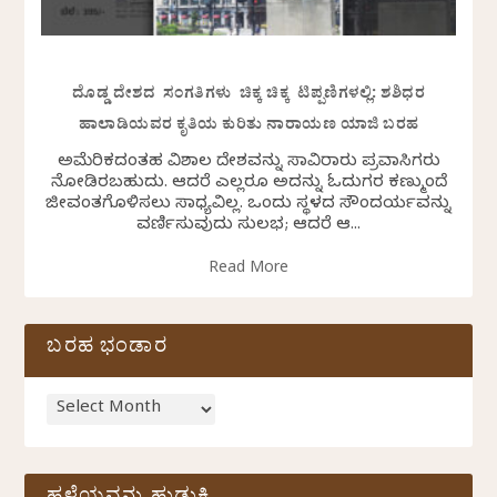
ದೊಡ್ಡ ದೇಶದ ಸಂಗತಿಗಳು ಚಿಕ್ಕ ಚಿಕ್ಕ ಟಿಪ್ಪಣಿಗಳಲ್ಲಿ: ಶಶಿಧರ
ಹಾಲಾಡಿಯವರ ಕೃತಿಯ ಕುರಿತು ನಾರಾಯಣ ಯಾಜಿ ಬರಹ
ಅಮೆರಿಕದಂತಹ ವಿಶಾಲ ದೇಶವನ್ನು ಸಾವಿರಾರು ಪ್ರವಾಸಿಗರು
ನೋಡಿರಬಹುದು. ಆದರೆ ಎಲ್ಲರೂ ಅದನ್ನು ಓದುಗರ ಕಣ್ಮುಂದೆ
ಜೀವಂತಗೊಳಿಸಲು ಸಾಧ್ಯವಿಲ್ಲ. ಒಂದು ಸ್ಥಳದ ಸೌಂದರ್ಯವನ್ನು
ವರ್ಣಿಸುವುದು ಸುಲಭ; ಆದರೆ ಆ...
Read More
ಬರಹ ಭಂಡಾರ