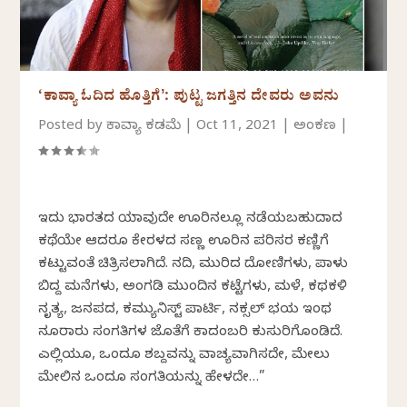
‘ಕಾವ್ಯಾ ಓದಿದ ಹೊತ್ತಿಗೆʼ: ಪುಟ್ಟ ಜಗತ್ತಿನ ದೇವರು ಅವನು
Posted by
ಕಾವ್ಯಾ ಕಡಮೆ
|
Oct 11, 2021
|
ಅಂಕಣ
|
ಇದು ಭಾರತದ ಯಾವುದೇ ಊರಿನಲ್ಲೂ ನಡೆಯಬಹುದಾದ
ಕಥೆಯೇ ಆದರೂ ಕೇರಳದ ಸಣ್ಣ ಊರಿನ ಪರಿಸರ ಕಣ್ಣಿಗೆ
ಕಟ್ಟುವಂತೆ ಚಿತ್ರಿಸಲಾಗಿದೆ. ನದಿ, ಮುರಿದ ದೋಣಿಗಳು, ಪಾಳು
ಬಿದ್ದ ಮನೆಗಳು, ಅಂಗಡಿ ಮುಂದಿನ ಕಟ್ಟೆಗಳು, ಮಳೆ, ಕಥಕಳಿ
ನೃತ್ಯ, ಜನಪದ, ಕಮ್ಯುನಿಸ್ಟ್ ಪಾರ್ಟಿ, ನಕ್ಸಲ್ ಭಯ ಇಂಥ
ನೂರಾರು ಸಂಗತಿಗಳ ಜೊತೆಗೆ ಕಾದಂಬರಿ ಕುಸುರಿಗೊಂಡಿದೆ.
ಎಲ್ಲಿಯೂ, ಒಂದೂ ಶಬ್ದವನ್ನು ವಾಚ್ಯವಾಗಿಸದೇ, ಮೇಲು
ಮೇಲಿನ ಒಂದೂ ಸಂಗತಿಯನ್ನು ಹೇಳದೇ…”