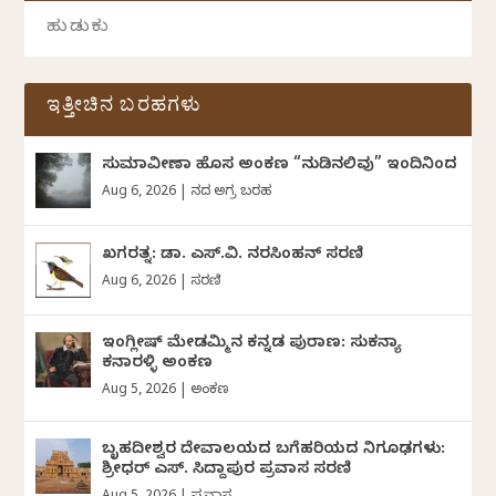
ಇತ್ತೀಚಿನ ಬರಹಗಳು
ಸುಮಾವೀಣಾ ಹೊಸ ಅಂಕಣ “ನುಡಿನಲಿವು” ಇಂದಿನಿಂದ
Aug 6, 2026
|
ದಿನದ ಅಗ್ರ ಬರಹ
ಖಗರತ್ನ: ಡಾ. ಎಸ್.ವಿ. ನರಸಿಂಹನ್‌‌ ಸರಣಿ
Aug 6, 2026
|
ಸರಣಿ
ಇಂಗ್ಲೀಷ್ ಮೇಡಮ್ಮಿನ ಕನ್ನಡ ಪುರಾಣ: ಸುಕನ್ಯಾ
ಕನಾರಳ್ಳಿ ಅಂಕಣ
Aug 5, 2026
|
ಅಂಕಣ
ಬೃಹದೀಶ್ವರ ದೇವಾಲಯದ ಬಗೆಹರಿಯದ ನಿಗೂಢಗಳು:
ಶ್ರೀಧರ್‌ ಎಸ್.‌ ಸಿದ್ದಾಪುರ ಪ್ರವಾಸ ಸರಣಿ