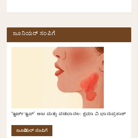
ಜೂನಿಯರ್ ಸಂಪಿಗೆ
‘ಸ್ಟಾರ್ಟ್ ಸ್ಟಾಪ್’ ಆಟ ಮತ್ತು ವಡಬಾನಲ: ಕ್ಷಮಾ ವಿ ಭಾನುಪ್ರಕಾಶ್
ಜೂನಿಯರ್ ಸಂಪಿಗೆ