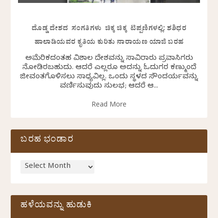
ದೊಡ್ಡ ದೇಶದ ಸಂಗತಿಗಳು ಚಿಕ್ಕ ಚಿಕ್ಕ ಟಿಪ್ಪಣಿಗಳಲ್ಲಿ: ಶಶಿಧರ
ಹಾಲಾಡಿಯವರ ಕೃತಿಯ ಕುರಿತು ನಾರಾಯಣ ಯಾಜಿ ಬರಹ
ಅಮೆರಿಕದಂತಹ ವಿಶಾಲ ದೇಶವನ್ನು ಸಾವಿರಾರು ಪ್ರವಾಸಿಗರು
ನೋಡಿರಬಹುದು. ಆದರೆ ಎಲ್ಲರೂ ಅದನ್ನು ಓದುಗರ ಕಣ್ಮುಂದೆ
ಜೀವಂತಗೊಳಿಸಲು ಸಾಧ್ಯವಿಲ್ಲ. ಒಂದು ಸ್ಥಳದ ಸೌಂದರ್ಯವನ್ನು
ವರ್ಣಿಸುವುದು ಸುಲಭ; ಆದರೆ ಆ...
Read More
ಬರಹ ಭಂಡಾರ
ಹಳೆಯವನ್ನು ಹುಡುಕಿ