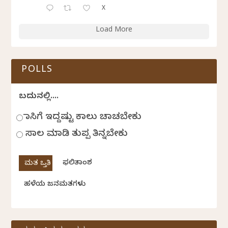
X
Load More
POLLS
ಬದುಕಿನಲ್ಲಿ....
ಹಾಸಿಗೆ ಇದ್ದಷ್ಟು ಕಾಲು ಚಾಚಬೇಕು
ಸಾಲ ಮಾಡಿ ತುಪ್ಪ ತಿನ್ನಬೇಕು
ಫಲಿತಾಂಶ
ಹಳೆಯ ಜನಮತಗಳು