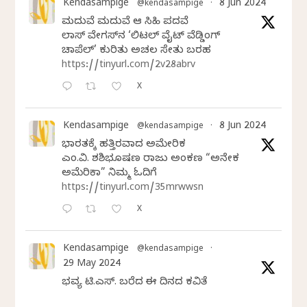
Kendasampige
8 Jun 2024
@kendasampige
·
ಮದುವೆ ಮದುವೆ ಆ ಸಿಹಿ ಪದವೆ
ಲಾಸ್‌ ವೇಗಸ್‌ನ ‘ಲಿಟಲ್ ವೈಟ್ ವೆಡ್ಡಿಂಗ್
ಚಾಪೆಲ್’ ಕುರಿತು ಅಚಲ ಸೇತು ಬರಹ
https://tinyurl.com/2v28abrv
X
Kendasampige
8 Jun 2024
@kendasampige
·
ಭಾರತಕ್ಕೆ ಹತ್ತಿರವಾದ ಅಮೇರಿಕ
ಎಂ.ವಿ. ಶಶಿಭೂಷಣ ರಾಜು ಅಂಕಣ “ಅನೇಕ
ಅಮೆರಿಕಾ” ನಿಮ್ಮ ಓದಿಗೆ
https://tinyurl.com/35mrwwsn
X
Kendasampige
@kendasampige
·
29 May 2024
ಭವ್ಯ ಟಿ.ಎಸ್. ಬರೆದ ಈ ದಿನದ ಕವಿತೆ