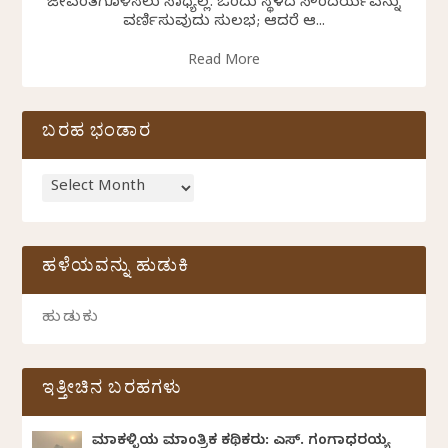
ಜೀವಂತಗೊಳಿಸಲು ಸಾಧ್ಯವಿಲ್ಲ. ಒಂದು ಸ್ಥಳದ ಸೌಂದರ್ಯವನ್ನು
ವರ್ಣಿಸುವುದು ಸುಲಭ; ಆದರೆ ಆ...
Read More
ಬರಹ ಭಂಡಾರ
ಹಳೆಯವನ್ನು ಹುಡುಕಿ
ಇತ್ತೀಚಿನ ಬರಹಗಳು
ಮಾಕಳ್ಳಿಯ ಮಾಂತ್ರಿಕ ಕಥಿಕರು: ಎಸ್. ಗಂಗಾಧರಯ್ಯ