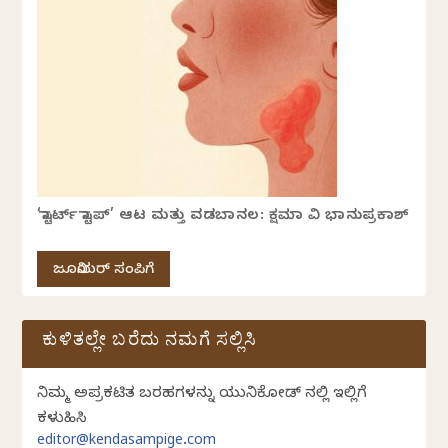
‘ಸ್ಟಾರ್ಟ್ ಸ್ಟಾಪ್’ ಆಟ ಮತ್ತು ವಡಬಾನಲ: ಕ್ಷಮಾ ವಿ ಭಾನುಪ್ರಕಾಶ್
ಜೂನಿಯರ್ ಸಂಪಿಗೆ
ಕುಳಿತಲ್ಲೇ ಬರೆದು ನಮಗೆ ಸಲ್ಲಿಸಿ
ನಿಮ್ಮ ಅಪ್ರಕಟಿತ ಬರಹಗಳನ್ನು ಯುನಿಕೋಡ್ ನಲ್ಲಿ ಇಲ್ಲಿಗೆ
ಕಳುಹಿಸಿ
editor@kendasampige.com