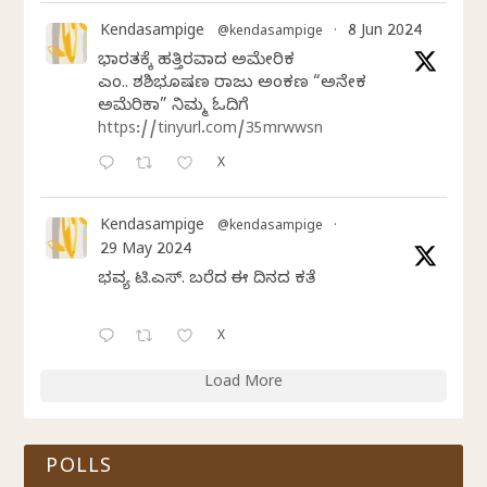
Kendasampige
8 Jun 2024
@kendasampige
·
ಭಾರತಕ್ಕೆ ಹತ್ತಿರವಾದ ಅಮೇರಿಕ
ಎಂ.ವಿ. ಶಶಿಭೂಷಣ ರಾಜು ಅಂಕಣ “ಅನೇಕ
ಅಮೆರಿಕಾ” ನಿಮ್ಮ ಓದಿಗೆ
https://tinyurl.com/35mrwwsn
X
Kendasampige
@kendasampige
·
29 May 2024
ಭವ್ಯ ಟಿ.ಎಸ್. ಬರೆದ ಈ ದಿನದ ಕವಿತೆ
X
Load More
POLLS