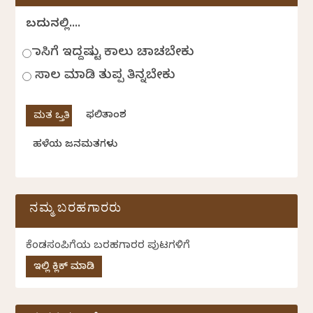
ಬದುಕಿನಲ್ಲಿ....
ಹಾಸಿಗೆ ಇದ್ದಷ್ಟು ಕಾಲು ಚಾಚಬೇಕು
ಸಾಲ ಮಾಡಿ ತುಪ್ಪ ತಿನ್ನಬೇಕು
ಫಲಿತಾಂಶ
ಹಳೆಯ ಜನಮತಗಳು
ನಮ್ಮ ಬರಹಗಾರರು
ಕೆಂಡಸಂಪಿಗೆಯ ಬರಹಗಾರರ ಪುಟಗಳಿಗೆ
ಇಲ್ಲಿ ಕ್ಲಿಕ್ ಮಾಡಿ