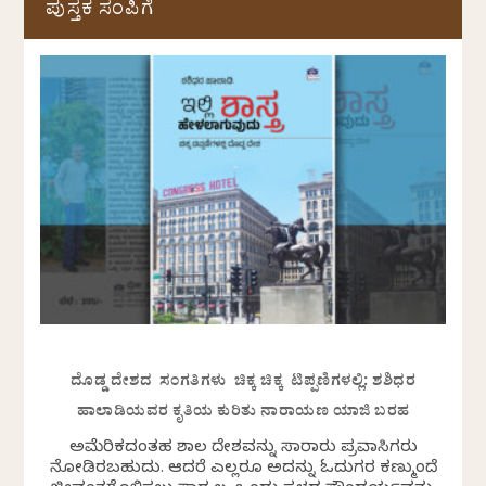
ಪುಸ್ತಕ ಸಂಪಿಗೆ
ದೊಡ್ಡ ದೇಶದ ಸಂಗತಿಗಳು ಚಿಕ್ಕ ಚಿಕ್ಕ ಟಿಪ್ಪಣಿಗಳಲ್ಲಿ: ಶಶಿಧರ
ಹಾಲಾಡಿಯವರ ಕೃತಿಯ ಕುರಿತು ನಾರಾಯಣ ಯಾಜಿ ಬರಹ
ಅಮೆರಿಕದಂತಹ ವಿಶಾಲ ದೇಶವನ್ನು ಸಾವಿರಾರು ಪ್ರವಾಸಿಗರು
ನೋಡಿರಬಹುದು. ಆದರೆ ಎಲ್ಲರೂ ಅದನ್ನು ಓದುಗರ ಕಣ್ಮುಂದೆ