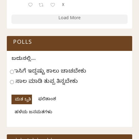
X
Load More
POLLS
ಬದುಕಿನಲ್ಲಿ....
ಹಾಸಿಗೆ ಇದ್ದಷ್ಟು ಕಾಲು ಚಾಚಬೇಕು
ಸಾಲ ಮಾಡಿ ತುಪ್ಪ ತಿನ್ನಬೇಕು
ಫಲಿತಾಂಶ
ಹಳೆಯ ಜನಮತಗಳು