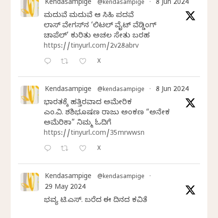
Kendasampige
8 Jun 2024
@kendasampige
·
ಮದುವೆ ಮದುವೆ ಆ ಸಿಹಿ ಪದವೆ
ಲಾಸ್‌ ವೇಗಸ್‌ನ ‘ಲಿಟಲ್ ವೈಟ್ ವೆಡ್ಡಿಂಗ್
ಚಾಪೆಲ್’ ಕುರಿತು ಅಚಲ ಸೇತು ಬರಹ
https://tinyurl.com/2v28abrv
X
Kendasampige
8 Jun 2024
@kendasampige
·
ಭಾರತಕ್ಕೆ ಹತ್ತಿರವಾದ ಅಮೇರಿಕ
ಎಂ.ವಿ. ಶಶಿಭೂಷಣ ರಾಜು ಅಂಕಣ “ಅನೇಕ
ಅಮೆರಿಕಾ” ನಿಮ್ಮ ಓದಿಗೆ
https://tinyurl.com/35mrwwsn
X
Kendasampige
@kendasampige
·
29 May 2024
ಭವ್ಯ ಟಿ.ಎಸ್. ಬರೆದ ಈ ದಿನದ ಕವಿತೆ