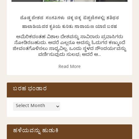
ದೊಡ್ಡ ದೇಶದ ಸಂಗತಿಗಳು ಚಿಕ್ಕ ಚಿಕ್ಕ ಟಿಪ್ಪಣಿಗಳಲ್ಲಿ: ಶಶಿಧರ
ಹಾಲಾಡಿಯವರ ಕೃತಿಯ ಕುರಿತು ನಾರಾಯಣ ಯಾಜಿ ಬರಹ
ಅಮೆರಿಕದಂತಹ ವಿಶಾಲ ದೇಶವನ್ನು ಸಾವಿರಾರು ಪ್ರವಾಸಿಗರು
ನೋಡಿರಬಹುದು. ಆದರೆ ಎಲ್ಲರೂ ಅದನ್ನು ಓದುಗರ ಕಣ್ಮುಂದೆ
ಜೀವಂತಗೊಳಿಸಲು ಸಾಧ್ಯವಿಲ್ಲ. ಒಂದು ಸ್ಥಳದ ಸೌಂದರ್ಯವನ್ನು
ವರ್ಣಿಸುವುದು ಸುಲಭ; ಆದರೆ ಆ...
Read More
ಬರಹ ಭಂಡಾರ
ಹಳೆಯವನ್ನು ಹುಡುಕಿ