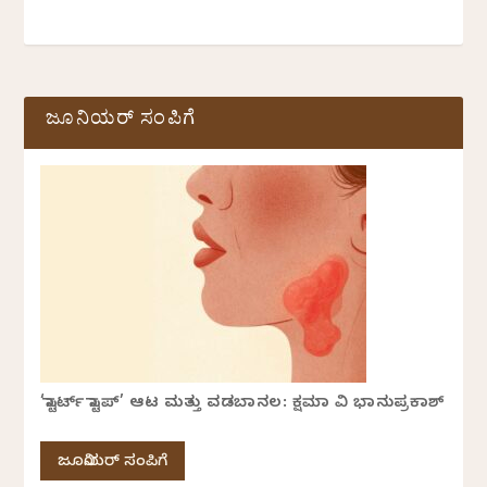
ಜೂನಿಯರ್ ಸಂಪಿಗೆ
‘ಸ್ಟಾರ್ಟ್ ಸ್ಟಾಪ್’ ಆಟ ಮತ್ತು ವಡಬಾನಲ: ಕ್ಷಮಾ ವಿ ಭಾನುಪ್ರಕಾಶ್
ಜೂನಿಯರ್ ಸಂಪಿಗೆ